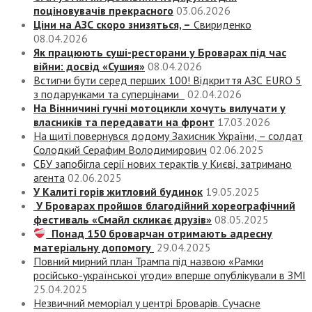
поціновувачів прекрасного
03.06.2026
Ціни на АЗС скоро знизяться, –
Свириденко
08.04.2026
Як працюють суші-ресторани у Броварах під час
війни: досвід «Сушия»
08.04.2026
Встигни бути серед перших 100! Відкриття АЗС EURO 5
з подарунками та суперцінами
02.04.2026
На Вінничині гучні мотоцикли хочуть вилучати у
власників та передавати на фронт
17.03.2026
На щиті повернувся додому Захисник України, – солдат
Солодкий Серафим Володимирович
02.06.2025
СБУ запобігла серії нових терактів у Києві, затримано
агента
02.06.2025
У Калиті горів житловий будинок
19.05.2025
У Броварах пройшов благодійний хореографічний
фестиваль «Смайл скликає друзів»
08.05.2025
Понад 150 броварчан отримають адресну
матеріальну допомогу
29.04.2025
Повний мирний план Трампа під назвою «‎Рамки
російсько-української угоди» вперше опублікували в ЗМІ
25.04.2025
Незвичний меморіал у центрі Броварів. Сучасне