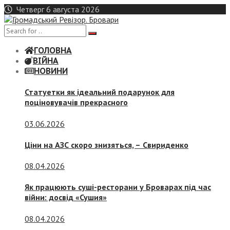
Skip
Четверг 6 августа 2026
to
content
ГОЛОВНА
ВІЙНА
НОВИНИ
Статуетки як ідеальний подарунок для
поціновувачів прекрасного
03.06.2026
Ціни на АЗС скоро знизяться, –
Свириденко
08.04.2026
Як працюють суші-ресторани у Броварах під час
війни: досвід «Сушия»
08.04.2026