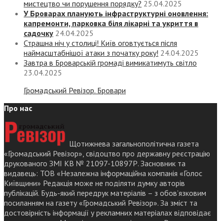
мистецтво чи порушення порядку?
25.04.2025
У Броварах планують інфраструктурні оновлення:
капремонти, парковка біля лікарні та укриття в
садочку
24.04.2025
Страшна ніч у столиці! Київ оговтується після
наймасштабнішої атаки з початку року!
24.04.2025
Завтра в Броварській громаді вимикатимуть світло
23.04.2025
Громадський Ревізор. Бровари
Про нас
Щотижнева загальнополітична газета
«Громадський Ревізор», свідоцтво про державну реєстрацію
друкованого ЗМІ КВ № 21097-10897Р. Засновник та
видавець: ТОВ «Незалежна інформаційна компанія «Голос
Київщини» Редакція може не поділяти думку авторів
публікацій. Будь-який передрук матеріалів – з обов’язковим
посиланням на газету «Громадський Ревізор». За зміст та
достовірність інформації у рекламних матеріалах відповідає