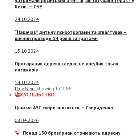
Затримали російських агентів, які готували теракт у
Києві, — СБУ
24.10.2024
“Накачав” дитину психотропами та згвалтував –
киянин проведе 14 років за ґратами
15.10.2024
Протаранив дерево і ледве не погубив трьох
пасажирів
14.10.2024
Prev
Next
Showing
1
Of
86
СУСПIЛЬСТВО
Ціни на АЗС скоро знизяться, –
Свириденко
08.04.2026
Понад 150 броварчан отримають адресну