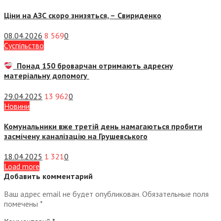
Ціни на АЗС скоро знизяться, –
Свириденко
08.04.2026
8 569
0
Суспiльство
Понад 150 броварчан отримають адресну
матеріальну допомогу
29.04.2025
13 962
0
Новини
Комунальники вже третій день намагаються пробити
засмічену каналізацію на Грушевського
18.04.2025
1 321
0
Load more
Добавить комментарий
Ваш адрес email не будет опубликован.
Обязательные поля
помечены
*