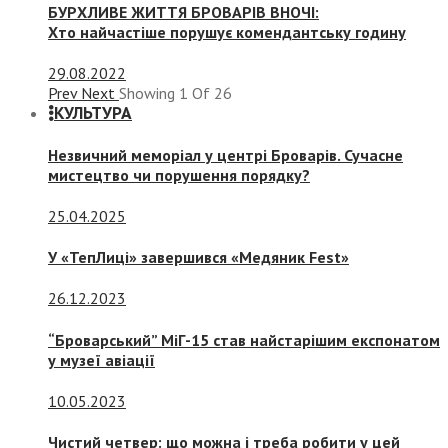
БУРХЛИВЕ ЖИТТЯ БРОВАРІВ ВНОЧІ:
Хто найчастіше порушує комендантську годину
29.08.2022
Prev
Next
Showing
1
Of
26
КУЛЬТУРА
Незвичний меморіал у центрі Броварів. Сучасне
мистецтво чи порушення порядку?
25.04.2025
У «ТепЛиці» завершився «Медяник Fest»
26.12.2023
“Броварський” МіГ-15 став найстарішим експонатом
у музеї авіації
10.05.2023
Чистий четвер: що можна і треба робити у цей