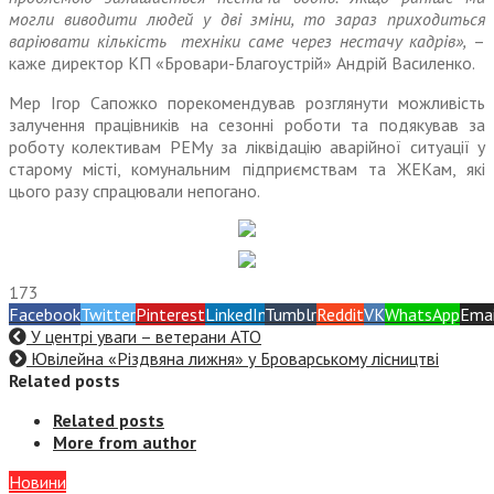
могли виводити людей у дві зміни, то зараз приходиться
варіювати кількість техніки саме через нестачу кадрів»,
–
каже директор КП «Бровари-Благоустрій» Андрій Василенко.
Мер Ігор Сапожко порекомендував розглянути можливість
залучення працівників на сезонні роботи та подякував за
роботу колективам РЕМу за ліквідацію аварійної ситуації у
старому місті, комунальним підприємствам та ЖЕКам, які
цього разу спрацювали непогано.
173
Facebook
Twitter
Pinterest
LinkedIn
Tumblr
Reddit
VK
WhatsApp
Emai
У центрі уваги – ветерани АТО
Ювілейна «Різдвяна лижня» у Броварському лісництві
Related posts
Related posts
More from author
Новини