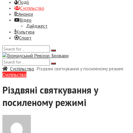
Події
Суспiльство
Анонси
Відео
Дайджест
Культура
Спорт
Суспiльство
Різдвяні святкування у посиленому режимі
Суспiльство
Різдвяні святкування у
посиленому режимі