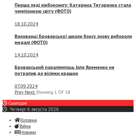
Перша леді кікбоксингу: Катерина Титаренко стала
чемпіонкою світу (ФОТО)
18.10.2024
Вихованці Броварської школи боксу знову вибороли
медалі (ФОТО)
14.10.2024
Броварський паралімпієць Ілля Яременко не
потрапив до вісімки кращих
07.09.2024
Prev
Next
Showing
1
Of
18
Сьогодні
Четверг 6 августа 2026
Головна
Війна
Новини