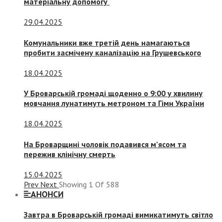
матеріальну допомогу
29.04.2025
Комунальники вже третій день намагаються
пробити засмічену каналізацію на Грушевського
18.04.2025
У Броварській громаді щоденно о 9:00 у хвилину
мовчання лунатимуть метроном та Гімн України
18.04.2025
На Броварщині чоловік подавився м’ясом та
пережив клінічну смерть
15.04.2025
Prev
Next
Showing
1
Of
588
АНОНСИ
Завтра в Броварській громаді вимикатимуть світло