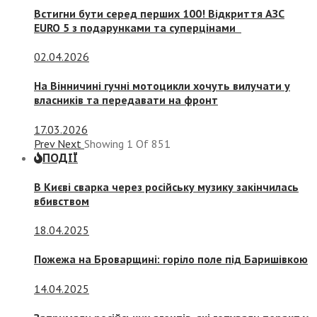
Встигни бути серед перших 100! Відкриття АЗС
EURO 5 з подарунками та суперцінами
02.04.2026
На Вінничині гучні мотоцикли хочуть вилучати у
власників та передавати на фронт
17.03.2026
Prev
Next
Showing
1
Of
851
ПОДІЇ
В Києві сварка через російську музику закінчилась
вбивством
18.04.2025
Пожежа на Броварщині: горіло поле під Баришівкою
14.04.2025