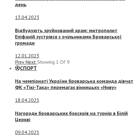
день
13.04.2023
Відбудують зруйнований храм: митрополит
Епіфаній зустрівся з очільниками Броварської
громади
12.01.2023
Prev
Next
Showing
1
Of
9
СПОРТ
На чемпіонаті України броварська команда дівчат
ФК «Тікі-Така» перемагає вінницьку «Ниву»
18.04.2025
Нагороди броварських боксерів на турнір в Білій
Церкві
09.04.2025