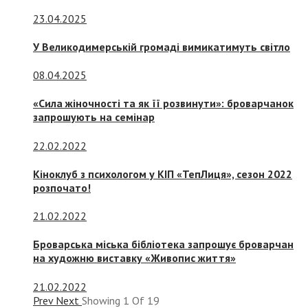
23.04.2025
У Великодимерській громаді вимикатимуть світло
08.04.2025
«Сила жіночності та як її розвинути»: броварчанок
запрошують на семінар
22.02.2022
Кіноклуб з психологом у КІП «ТепЛиця», сезон 2022
розпочато!
21.02.2022
Броварська міська бібліотека запрошує броварчан
на художню виставку «Живопис життя»
21.02.2022
Prev
Next
Showing
1
Of
19