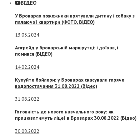
ВІДЕО
У Броварах пожежники врятували дитину і собаку з
палаючої квартири (ФОТО, ВІДЕО)
13.05.2024
Апгрейд у броварській маршрутці: і доїхав, і
помився (ВІДЕО)
14.02.2024
Купуйте бойлери: у Броварах скасували гаряче
водопостачання 31.08.2022 (Відео)
31.08.2022
Готовність до нового навчального року: як
працюватимуть ліцеї в Броварах 30.08.2022 (Відео)
30.08.2022