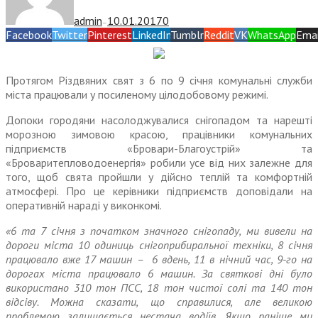
admin
10.01.2017
0
—
Facebook
Twitter
Pinterest
LinkedIn
Tumblr
Reddit
VK
WhatsApp
Emai
Протягом Різдвяних свят з 6 по 9 січня комунальні служби
міста працювали у посиленому цілодобовому режимі.
Допоки городяни насолоджувалися снігопадом та нарешті
морозною зимовою красою, працівники комунальних
підприємств «Бровари-Благоустрій» та
«Броваритепловодоенергія» робили усе від них залежне для
того, щоб свята пройшли у дійсно теплій та комфортній
атмосфері. Про це керівники підприємств доповідали на
оперативній нараді у виконкомі.
«6 та 7 січня з початком значного снігопаду, ми вивели на
дороги міста 10 одиниць снігоприбиральної техніки, 8 січня
працювало вже 17 машин – 6 вдень, 11 в нічний час, 9-го на
дорогах міста працювало 6 машин. За святкові дні було
використано 310 тон ПСС, 18 тон чистої солі та 140 тон
відсіву. Можна сказати, що справилися, але великою
проблемою залишається нестача водіїв. Якщо раніше ми