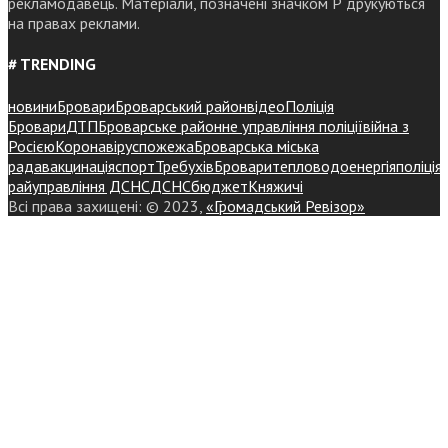
рекламодавець. Матеріали, позначені значком Р друкуються
на правах реклами.
# TRENDING
новини
Бровари
Броварський район
відео
Поліція
Бровари
ДТП
Броварське районне управління поліції
війна з
Росією
Коронавірус
пожежа
Броварська міська
рада
вакцинація
спорт
Требухів
Броваритепловодоенергія
поліція
райуправління ДСНС
ДСНС
бюджет
Княжичі
Всі права захищені: © 2023,
«Громадський Ревізор»