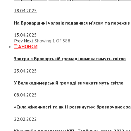
18.04.2025
На Броварщині чоловік подавився м’ясом та пережив 
15.04.2025
Prev
Next
Showing
1
Of
588
АНОНСИ
Завтра в Броварській громаді вимикатимуть світло
23.04.2025
У Великодимерській громаді вимикатимуть світло
08.04.2025
«Сила жіночності та як її розвинути»: броварчанок 
22.02.2022
Кіноклуб з психологом у КІП «ТепЛиця», сезон 2022 р