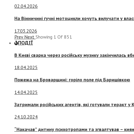
02.04.2026
На Вінничині гучні мотоцикли хочуть вилучати у вла
17.03.2026
Prev
Next
Showing
1
Of
851
ПОДІЇ
В Києві сварка через російську музику закінчилась в
18.04.2025
Пожежа на Броварщині: горіло поле під Баришівкою
14.04.2025
Затримали російських агентів, які готували теракт у К
24.10.2024
“Накачав” дитину психотропами та згвалтував – киян