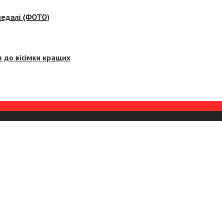
медалі (ФОТО)
 до вісімки кращих