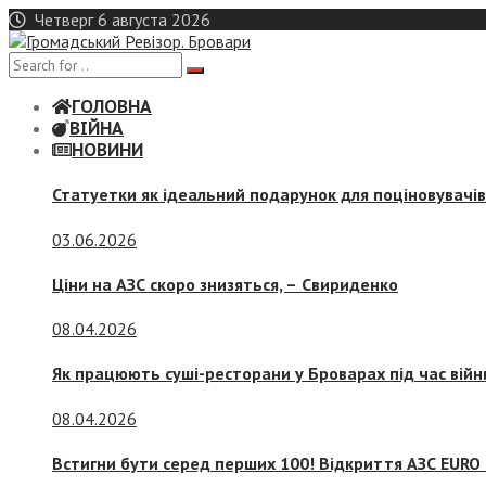
Skip
Четверг 6 августа 2026
to
content
ГОЛОВНА
ВІЙНА
НОВИНИ
Статуетки як ідеальний подарунок для поціновувачі
03.06.2026
Ціни на АЗС скоро знизяться, –
Свириденко
08.04.2026
Як працюють суші-ресторани у Броварах під час війн
08.04.2026
Встигни бути серед перших 100! Відкриття АЗС EURO