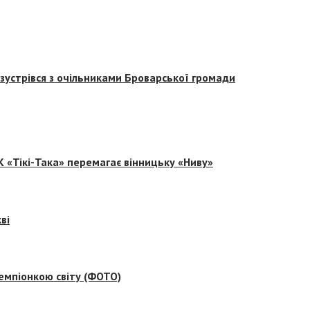
зустрівся з очільниками Броварської громади
 «Тікі-Така» перемагає вінницьку «Ниву»
ві
емпіонкою світу (ФОТО)