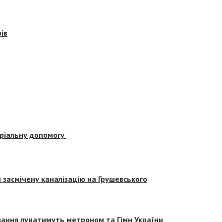
ів
еріальну допомогу
засмічену каналізацію на Грушевського
вчання лунатимуть метроном та Гімн України