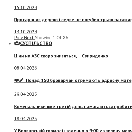
15.10.2024
Протаранив дерево і ледве не погубив трьох пасажир
14.10.2024
Prev
Next
Showing
1
Of
86
СУСПIЛЬСТВО
Ціни на АЗС скоро знизяться, –
Свириденко
08.04.2026
❤️‍🩹 Понад 150 броварчан отримають адресну мат
29.04.2025
Комунальники вже третій день намагаються пробити 
18.04.2025
У Броварській громаді щоденно о 9:00 у хвилину мо