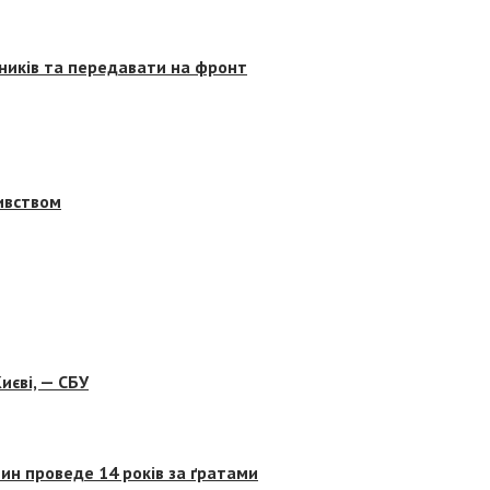
сників та передавати на фронт
бивством
иєві, — СБУ
ин проведе 14 років за ґратами