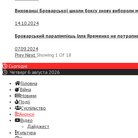
Вихованці Броварської школи боксу знову вибороли 
14.10.2024
Броварський паралімпієць Ілля Яременко не потрапив
07.09.2024
Prev
Next
Showing
1
Of
18
Сьогодні
Четверг 6 августа 2026
Головна
Війна
Новини
Події
Суспiльство
Анонси
Відео
Дайджест
Культура