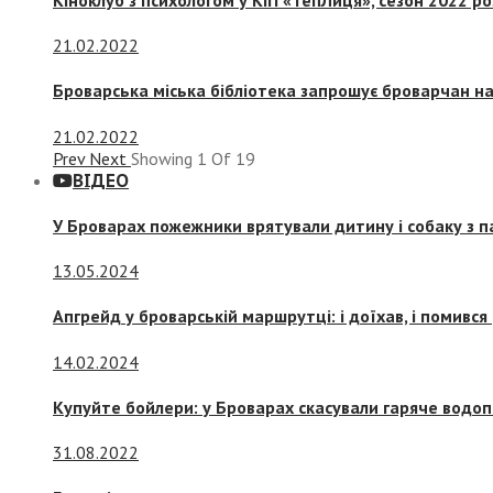
21.02.2022
Броварська міська бібліотека запрошує броварчан 
21.02.2022
Prev
Next
Showing
1
Of
19
ВІДЕО
У Броварах пожежники врятували дитину і собаку з 
13.05.2024
Апгрейд у броварській маршрутці: і доїхав, і помився
14.02.2024
Купуйте бойлери: у Броварах скасували гаряче водоп
31.08.2022