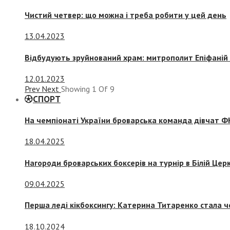
Чистий четвер: що можна і треба робити у цей день
13.04.2023
Відбудують зруйнований храм: митрополит Епіфаній 
12.01.2023
Prev
Next
Showing
1
Of
9
СПОРТ
На чемпіонаті України броварська команда дівчат ФК
18.04.2025
Нагороди броварських боксерів на турнір в Білій Церк
09.04.2025
Перша леді кікбоксингу: Катерина Титаренко стала ч
18.10.2024