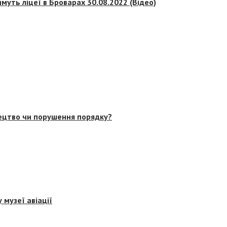
муть ліцеї в Броварах 30.08.2022 (Відео)
тецтво чи порушення порядку?
 музеї авіації