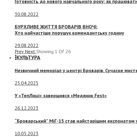
Готовність до нового навчального року: як працювати
30.08.2022
БУРХЛИВЕ ЖИТТЯ БРОВАРІВ ВНОЧІ:
Хто найчастіше порушує комендантську годину
29.08.2022
Prev
Next
Showing
1
Of
26
КУЛЬТУРА
Незвичний меморіал у центрі Броварів. Сучасне мис
25.04.2025
У «ТепЛиці» завершився «Медяник Fest»
26.12.2023
“Броварський” МіГ-15 став найстарішим експонатом у
10.05.2023