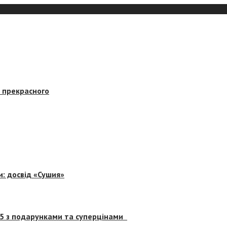
в прекрасного
и: досвід «Сушия»
 5 з подарунками та суперцінами