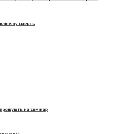
клінічну смерть
запрошують на семінар
озпочато!