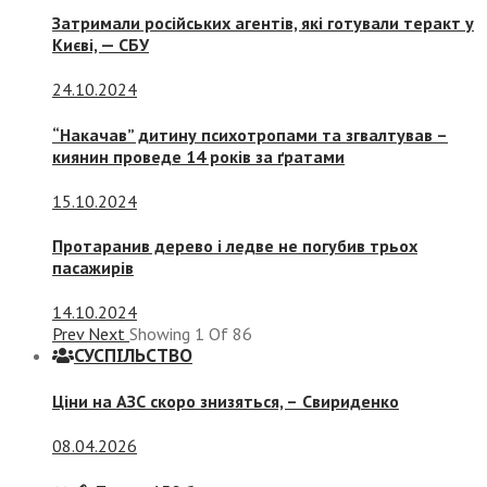
Затримали російських агентів, які готували теракт у
Києві, — СБУ
24.10.2024
“Накачав” дитину психотропами та згвалтував –
киянин проведе 14 років за ґратами
15.10.2024
Протаранив дерево і ледве не погубив трьох
пасажирів
14.10.2024
Prev
Next
Showing
1
Of
86
СУСПIЛЬСТВО
Ціни на АЗС скоро знизяться, –
Свириденко
08.04.2026