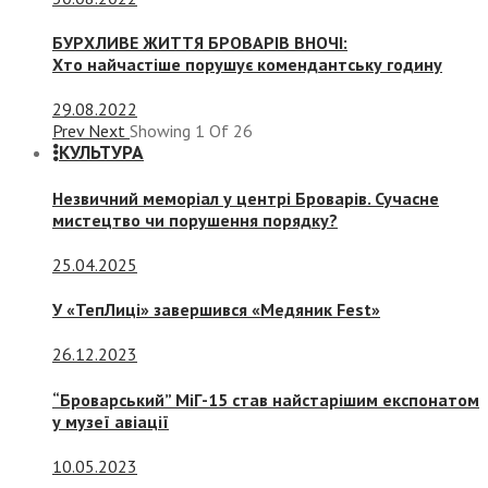
БУРХЛИВЕ ЖИТТЯ БРОВАРІВ ВНОЧІ:
Хто найчастіше порушує комендантську годину
29.08.2022
Prev
Next
Showing
1
Of
26
КУЛЬТУРА
Незвичний меморіал у центрі Броварів. Сучасне
мистецтво чи порушення порядку?
25.04.2025
У «ТепЛиці» завершився «Медяник Fest»
26.12.2023
“Броварський” МіГ-15 став найстарішим експонатом
у музеї авіації
10.05.2023