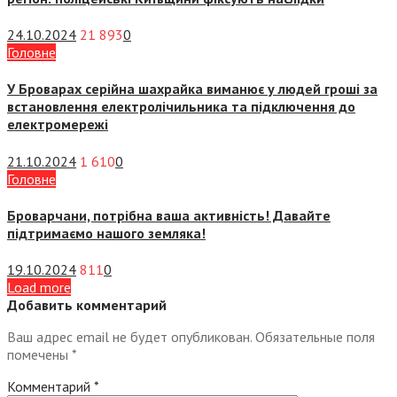
24.10.2024
21 893
0
Головне
У Броварах серійна шахрайка виманює у людей гроші за
встановлення електролічильника та підключення до
електромережі
21.10.2024
1 610
0
Головне
Броварчани, потрібна ваша активність! Давайте
підтримаємо нашого земляка!
19.10.2024
811
0
Load more
Добавить комментарий
Ваш адрес email не будет опубликован.
Обязательные поля
помечены
*
Комментарий
*