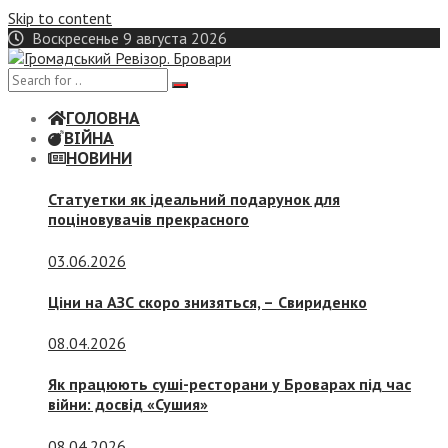
Skip to content
Воскресенье 9 августа 2026
ГОЛОВНА
ВІЙНА
НОВИНИ
Статуетки як ідеальний подарунок для
поціновувачів прекрасного
03.06.2026
Ціни на АЗС скоро знизяться, –
Свириденко
08.04.2026
Як працюють суші-ресторани у Броварах під час
війни: досвід «Сушия»
08.04.2026