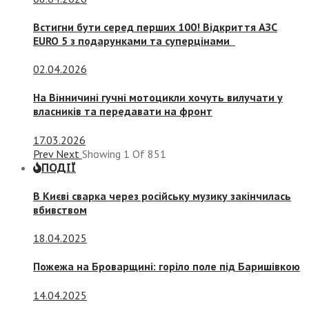
Встигни бути серед перших 100! Відкриття АЗС
EURO 5 з подарунками та суперцінами
02.04.2026
На Вінничині гучні мотоцикли хочуть вилучати у
власників та передавати на фронт
17.03.2026
Prev
Next
Showing
1
Of
851
ПОДІЇ
В Києві сварка через російську музику закінчилась
вбивством
18.04.2025
Пожежа на Броварщині: горіло поле під Баришівкою
14.04.2025