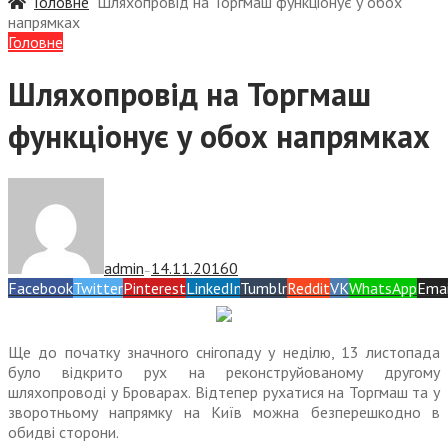
Головне
Шляхопровід на Торгмаш функціонує у обох
напрямках
Головне
Шляхопровід на Торгмаш
функціонує у обох напрямках
admin
14.11.2016
0
—
Facebook
Twitter
Pinterest
LinkedIn
Tumblr
Reddit
VK
WhatsApp
Emai
Ще до початку значного снігопаду у неділю, 13 листопада
було відкрито рух на реконструйованому другому
шляхопроводі у Броварах. Відтепер рухатися на Торгмаш та у
зворотньому напрямку на Київ можна безперешкодно в
обидві сторони.