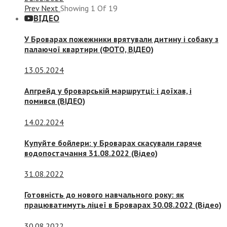
Prev
Next
Showing
1
Of
19
ВІДЕО
У Броварах пожежники врятували дитину і собаку з
палаючої квартири (ФОТО, ВІДЕО)
13.05.2024
Апгрейд у броварській маршрутці: і доїхав, і
помився (ВІДЕО)
14.02.2024
Купуйте бойлери: у Броварах скасували гаряче
водопостачання 31.08.2022 (Відео)
31.08.2022
Готовність до нового навчального року: як
працюватимуть ліцеї в Броварах 30.08.2022 (Відео)
30.08.2022