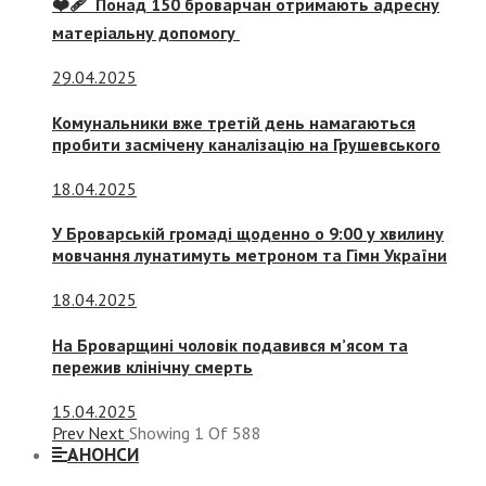
❤️‍🩹 Понад 150 броварчан отримають адресну
матеріальну допомогу
29.04.2025
Комунальники вже третій день намагаються
пробити засмічену каналізацію на Грушевського
18.04.2025
У Броварській громаді щоденно о 9:00 у хвилину
мовчання лунатимуть метроном та Гімн України
18.04.2025
На Броварщині чоловік подавився м’ясом та
пережив клінічну смерть
15.04.2025
Prev
Next
Showing
1
Of
588
АНОНСИ