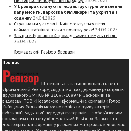
мистецтво чи порушення порядку?
25.04.2025
У Броварах планують інфраструктурні оновлення:
капремонти, парковка біля лікарні та укриття в
садочку
24.04.2025
Страшна ніч у столиці! Київ оговтується після
наймасштабнішої атаки з початку року!
24.04.2025
Завтра в Броварській громаді вимикатимуть світло
23.04.2025
Громадський Ревізор. Бровари
Про нас
Щотижнева загальнополітична газета
«Громадський Ревізор», свідоцтво про державну реєстрацію
друкованого ЗМІ КВ № 21097-10897Р. Засновник та
видавець: ТОВ «Незалежна інформаційна компанія «Голос
Київщини» Редакція може не поділяти думку авторів
публікацій. Будь-який передрук матеріалів – з обов’язковим
посиланням на газету «Громадський Ревізор». За зміст та
достовірність інформації у рекламних матеріалах відповідає
рекламодавець. Матеріали, позначені значком Р друкуються