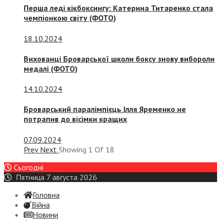
Перша леді кікбоксингу: Катерина Титаренко стала
чемпіонкою світу (ФОТО)
18.10.2024
Вихованці Броварської школи боксу знову вибороли
медалі (ФОТО)
14.10.2024
Броварський паралімпієць Ілля Яременко не
потрапив до вісімки кращих
07.09.2024
Prev
Next
Showing
1
Of
18
Сьогодні
Пятница 7 августа 2026
Головна
Війна
Новини