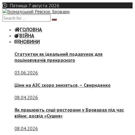
Skip
Пятница 7 августа 2026
to
content
ГОЛОВНА
ВІЙНА
НОВИНИ
Статуетки як ідеальний подарунок для
поціновувачів прекрасного
03.06.2026
Ціни на АЗС скоро знизяться, –
Свириденко
08.04.2026
Як працюють суші-ресторани у Броварах під час
війни: досвід «Сушия»
08.04.2026