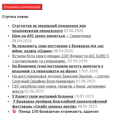
Стрічка новин
Статуетки як ідеальний подарунок для
поціновувачів прекрасного
03.06.2026
Ціни на АЗС скоро знизяться, –
Свириденко
08.04.2026
Як працюють суші-ресторани у Броварах під час
війни: досвід «Сушия»
08.04.2026
Встигни бути серед перших 100! Відкриття АЗС EURO 5
з подарунками та суперцінами
02.04.2026
На Вінничині гучні мотоцикли хочуть вилучати у
власників та передавати на фронт
17.03.2026
На щиті повернувся додому Захисник України, – солдат
Солодкий Серафим Володимирович
02.06.2025
СБУ запобігла серії нових терактів у Києві, затримано
агента
02.06.2025
У Калиті горів житловий будинок
19.05.2025
У Броварах пройшов благодійний хореографічний
фестиваль «Смайл скликає друзів»
08.05.2025
Понад 150 броварчан отримають адресну