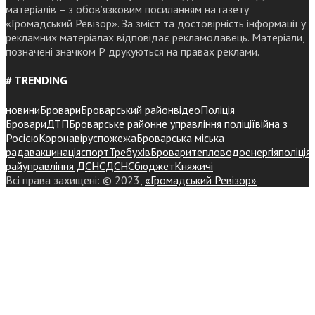
матеріалів – з обов’язковим посиланням на газету
«Громадський Ревізор». За зміст та достовірність інформації у
рекламних матеріалах відповідає рекламодавець. Матеріали,
позначені значком Р друкуються на правах реклами.
# TRENDING
новини
Бровари
Броварський район
відео
Поліція
Бровари
ДТП
Броварське районне управління поліції
війна з
Росією
Коронавірус
пожежа
Броварська міська
рада
вакцинація
спорт
Требухів
Броваритепловодоенергія
поліція
райуправління ДСНС
ДСНС
бюджет
Княжичі
Всі права захищені: © 2023,
«Громадський Ревізор»