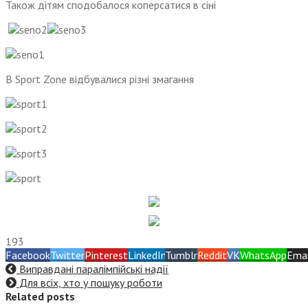
Також дітям сподобалося коперсатися в сіні
В Sport Zone відбувалися різні змагання
193
Facebook
Twitter
Pinterest
LinkedIn
Tumblr
Reddit
VK
WhatsApp
Emai
Виправдані паралімпійські надії
Для всіх, хто у пошуку роботи
Related posts