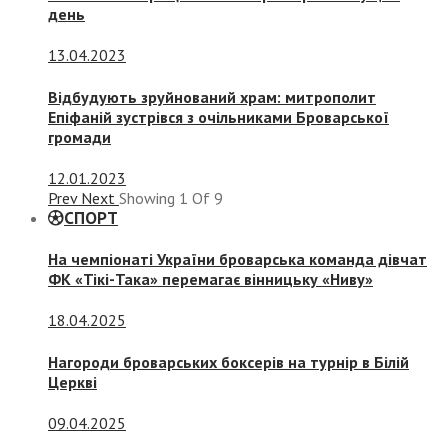
день
13.04.2023
Відбудують зруйнований храм: митрополит
Епіфаній зустрівся з очільниками Броварської
громади
12.01.2023
Prev
Next
Showing
1
Of
9
СПОРТ
На чемпіонаті України броварська команда дівчат
ФК «Тікі-Така» перемагає вінницьку «Ниву»
18.04.2025
Нагороди броварських боксерів на турнір в Білій
Церкві
09.04.2025