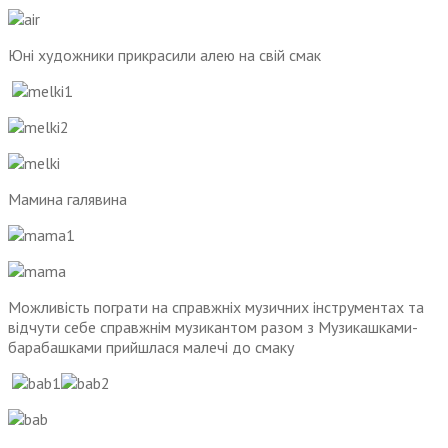
Юні художники прикрасили алею на свій смак
Мамина галявина
Можливість пограти на справжніх музичних інструментах та
відчути себе справжнім музикантом разом з Музикашками-
барабашками прийшлася малечі до смаку