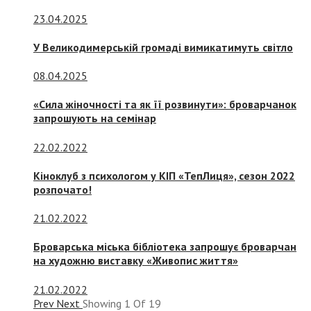
23.04.2025
У Великодимерській громаді вимикатимуть світло
08.04.2025
«Сила жіночності та як її розвинути»: броварчанок
запрошують на семінар
22.02.2022
Кіноклуб з психологом у КІП «ТепЛиця», сезон 2022
розпочато!
21.02.2022
Броварська міська бібліотека запрошує броварчан
на художню виставку «Живопис життя»
21.02.2022
Prev
Next
Showing
1
Of
19