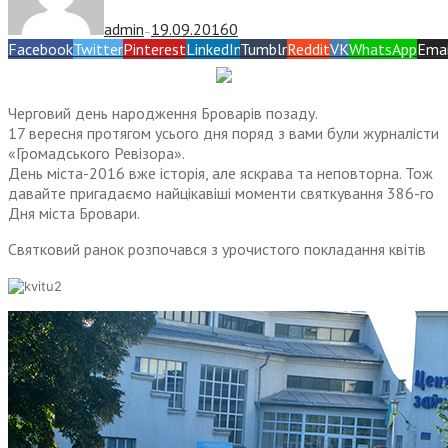
admin
19.09.2016
0
—
Facebook
Twitter
Pinterest
LinkedIn
Tumblr
Reddit
VK
WhatsApp
Emai
Черговий день народження Броварів позаду.
17 вересня протягом усього дня поряд з вами були журналісти
«Громадського Ревізора».
День міста-2016 вже історія, але яскрава та неповторна. Тож
давайте пригадаємо найцікавіші моменти святкування 386-го
Дня міста Бровари.
Святковий ранок розпочався з урочистого покладання квітів