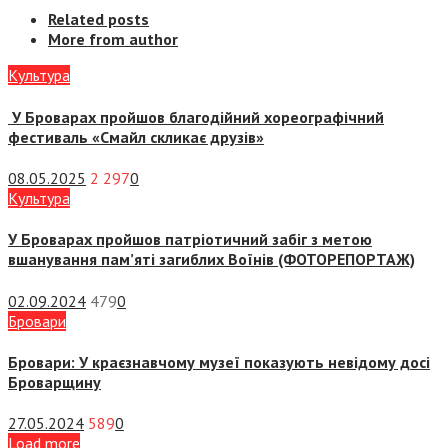
Related posts
More from author
Культура
У Броварах пройшов благодійний хореографічний
фестиваль «Смайл скликає друзів»
08.05.2025
2 297
0
Культура
У Броварах пройшов патріотичний забіг з метою
вшанування пам’яті загиблих Воїнів (ФОТОРЕПОРТАЖ)
02.09.2024
479
0
Бровари
Бровари: У краєзнавчому музеї показують невідому досі
Броварщину
27.05.2024
589
0
Load more