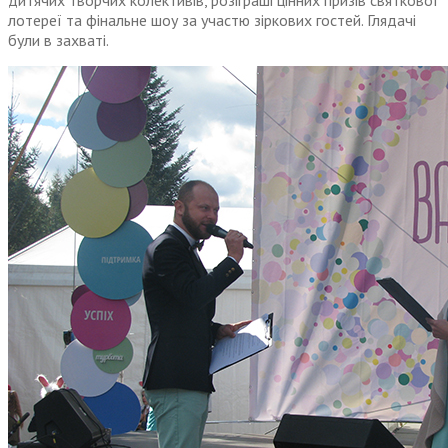
дитячих творчих колективів, розіграші цінних призів святкової
лотереї та фінальне шоу за участю зіркових гостей. Глядачі
були в захваті.