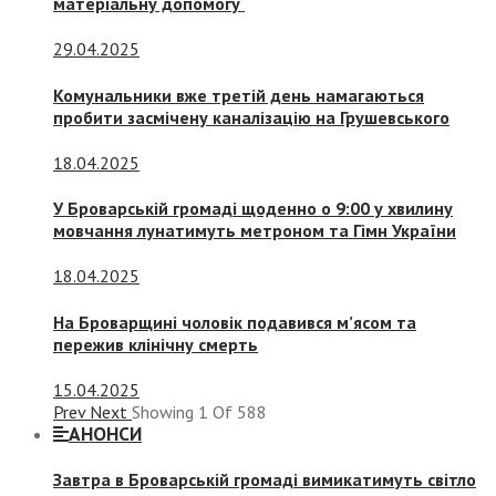
матеріальну допомогу
29.04.2025
Комунальники вже третій день намагаються
пробити засмічену каналізацію на Грушевського
18.04.2025
У Броварській громаді щоденно о 9:00 у хвилину
мовчання лунатимуть метроном та Гімн України
18.04.2025
На Броварщині чоловік подавився м’ясом та
пережив клінічну смерть
15.04.2025
Prev
Next
Showing
1
Of
588
АНОНСИ
Завтра в Броварській громаді вимикатимуть світло