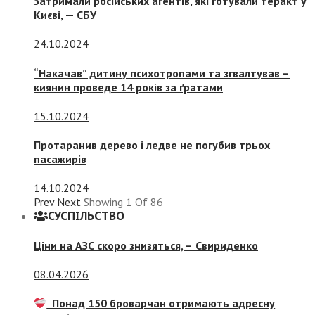
Затримали російських агентів, які готували теракт у
Києві, — СБУ
24.10.2024
“Накачав” дитину психотропами та згвалтував –
киянин проведе 14 років за ґратами
15.10.2024
Протаранив дерево і ледве не погубив трьох
пасажирів
14.10.2024
Prev
Next
Showing
1
Of
86
СУСПIЛЬСТВО
Ціни на АЗС скоро знизяться, –
Свириденко
08.04.2026
Понад 150 броварчан отримають адресну