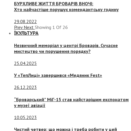
БУРХЛИВЕ ЖИТТЯ БРОВАРІВ ВНОЧІ:
Хто найчастіше порушує комендантську годину
29.08.2022
Prev
Next
Showing
1
Of
26
КУЛЬТУРА
Незвичний меморіал у центрі Броварів. Сучасне
мистецтво чи порушення порядку?
25.04.2025
У «ТепЛиці» завершився «Медяник Fest»
26.12.2023
“Броварський” МіГ-15 став найстарішим експонатом
у музеї авіації
10.05.2023
Чистий четвер: що можна і треба робити у цей