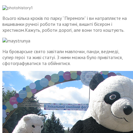
Всього кілька кроків по парку “Перемоги” і ви натрапляєте на
вишиванки ручної роботи та картині, вишиті бісером і
хрестиком.Кажуть, роботи дорогі, але вони того коштують.
На броварське свято завітали мавпочки, панди, ведмеді,
супер герої та живі статуї. З ними можна було привітатися,
сфотографуватися та обійнятися.