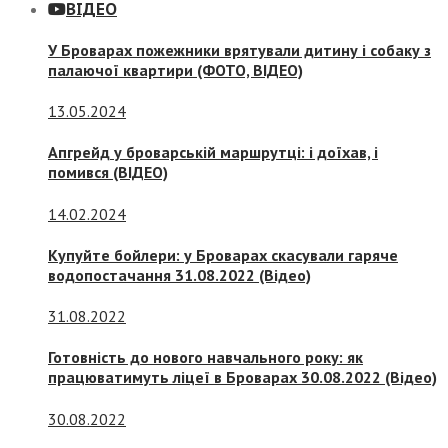
ВІДЕО
У Броварах пожежники врятували дитину і собаку з
палаючої квартири (ФОТО, ВІДЕО)
13.05.2024
Апгрейд у броварській маршрутці: і доїхав, і
помився (ВІДЕО)
14.02.2024
Купуйте бойлери: у Броварах скасували гаряче
водопостачання 31.08.2022 (Відео)
31.08.2022
Готовність до нового навчального року: як
працюватимуть ліцеї в Броварах 30.08.2022 (Відео)
30.08.2022