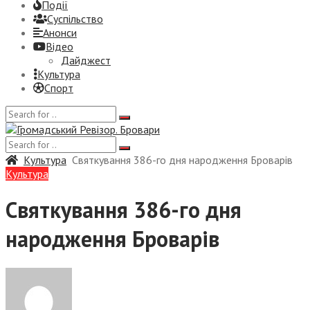
Події
Суспiльство
Анонси
Відео
Дайджест
Культура
Спорт
Культура
Святкування 386-го дня народження Броварів
Культура
Святкування 386-го дня
народження Броварів