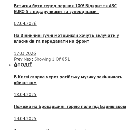
Встигни бути серед перших 100! Відкриття АЗС
EURO 5 з подарунками та суперцінами
02.04.2026
На Вінничині гучні мотоцикли хочуть вилучати у
власників та передавати на фронт
17.03.2026
Prev
Next
Showing
1
Of
851
ПОДІЇ
В Києві сварка через російську музику закінчилась
вбивством
18.04.2025
Пожежа на Броварщині: горіло поле під Баришівкою
14.04.2025