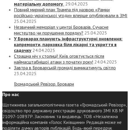
матеріальну допомогу
29.04.2025
Повний мирний план Трампа під назвою «‎Рамки
російсько-української угоди» вперше опублікували в ЗМІ
25.04.2025
Незвичний меморіал у центрі Броварів. Сучасне
мистецтво чи порушення порядку?
25.04.2025
У Броварах планують інфраструктурні оновлення:
капремонти, парковка біля лікарні та укриття в
садочку
24.04.2025
Страшна ніч у столиці! Київ оговтується після
наймасштабнішої атаки з початку року!
24.04.2025
Завтра в Броварській громаді вимикатимуть світло
23.04.2025
Громадський Ревізор. Бровари
Про нас
Щотижнева загальнополітична газета «Громадський Ревізор»,
свідоцтво про державну реєстрацію друкованого ЗМІ КВ №
21097-10897Р. Засновник та видавець: ТОВ «Незалежна
інформаційна компанія «Голос Київщини» Редакція може не
поділяти думку авторів публікацій. Будь-який передрук