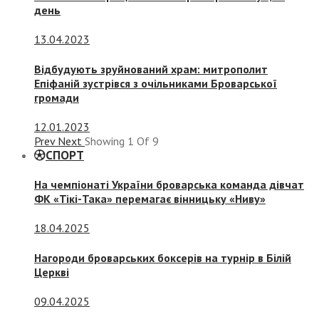
день
13.04.2023
Відбудують зруйнований храм: митрополит
Епіфаній зустрівся з очільниками Броварської
громади
12.01.2023
Prev
Next
Showing
1
Of
9
СПОРТ
На чемпіонаті України броварська команда дівчат
ФК «Тікі-Така» перемагає вінницьку «Ниву»
18.04.2025
Нагороди броварських боксерів на турнір в Білій
Церкві
09.04.2025