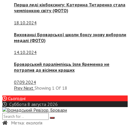
Перша леді кікбоксингу: Катерина Титаренко стала
чемпіонкою світу (ФОТО)
18.10.2024
Вихованці Броварської школи боксу знову вибороли
медалі (ФОТО)
14.10.2024
Броварський паралімпієць Ілля Яременко не
потрапив до вісімки кращих
07.09.2024
Prev
Next
Showing
1
Of
18
Сьогодні
Суббота 8 августа 2026
Метка:
екологія