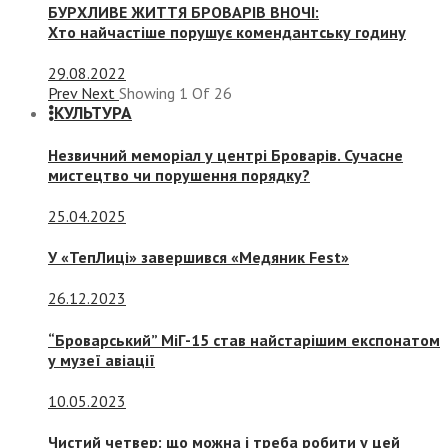
БУРХЛИВЕ ЖИТТЯ БРОВАРІВ ВНОЧІ:
Хто найчастіше порушує комендантську годину
29.08.2022
Prev
Next
Showing
1
Of
26
КУЛЬТУРА
Незвичний меморіал у центрі Броварів. Сучасне
мистецтво чи порушення порядку?
25.04.2025
У «ТепЛиці» завершився «Медяник Fest»
26.12.2023
“Броварський” МіГ-15 став найстарішим експонатом
у музеї авіації
10.05.2023
Чистий четвер: що можна і треба робити у цей