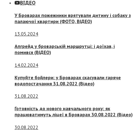
ВІДЕО
У Броварах пожежники врятували дитину і собаку з
палаючої квартири (ФОТО, ВІДЕО)
13.05.2024
Апгрейд у броварській маршрутці: і доїхав, і
помився (ВІДЕО)
14.02.2024
Купуйте бойлери: у Броварах скасували гаряче
водопостачання 31.08.2022 (Відео)
31.08.2022
Готовність до нового навчального року: як
працюватимуть ліцеї в Броварах 30.08.2022 (Відео)
30.08.2022