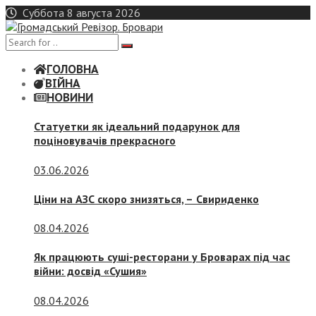
Skip
Суббота 8 августа 2026
to
content
ГОЛОВНА
ВІЙНА
НОВИНИ
Статуетки як ідеальний подарунок для
поціновувачів прекрасного
03.06.2026
Ціни на АЗС скоро знизяться, –
Свириденко
08.04.2026
Як працюють суші-ресторани у Броварах під час
війни: досвід «Сушия»
08.04.2026