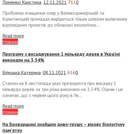
Ломенко Кристина
12.11.2021
711
0
—
Проблема очищення озер у Великодимерській та
Калитянській громадах вирішиться тільки шляхом включення
відповідних проектів до обласної екологічно...
Read more
Новини
Програму з висаджування 1 мільярду дерев в Україні
виконали на 3,54%
Білецька Катерина
08.11.2021
616
0
—
Станом на 8 листопада указ президента про висадку 1
мільярда дерев за три роки виконано на 3,54%. Однак і це
означає, що з червня цього року в Ук...
Read more
Новини
На Броварщині знайшли диво-грушу – вікову біологічну
пам’ятку