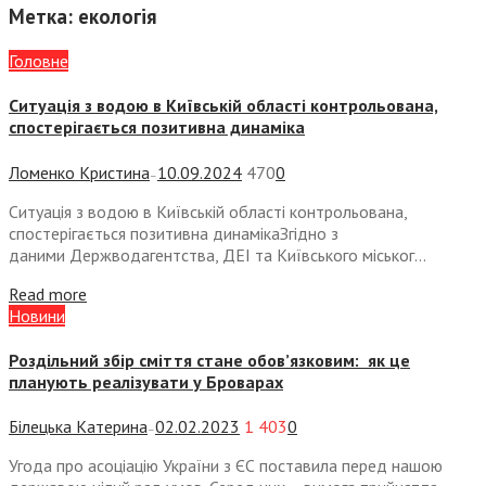
Метка:
екологія
Головне
Ситуація з водою в Київській області контрольована,
спостерігається позитивна динаміка
Ломенко Кристина
10.09.2024
470
0
—
Ситуація з водою в Київській області контрольована,
спостерігається позитивна динамікаЗгідно з
даними Держводагентства, ДЕІ та Київського міськог...
Read more
Новини
Роздільний збір сміття стане обов’язковим: як це
планують реалізувати у Броварах
Білецька Катерина
02.02.2023
1 403
0
—
Угода про асоціацію України з ЄС поставила перед нашою