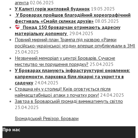
агента
02.06.2025
У Калиті горів житловий будинок
19.05.2025
У Броварах пройшов благодійний хореографічний
фестиваль «Смайл скликає друзів»
08.05.2025
Понад 150 броварчан отримають адресну
матеріальну допомогу
29.04.2025
Повний мирний план Трампа під назвою «‎Рамки
російсько-української угоди» вперше опублікували в ЗМІ
25.04.2025
Незвичний меморіал у центрі Броварів. Сучасне
мистецтво чи порушення порядку?
25.04.2025
У Броварах планують інфраструктурні оновлення:
капремонти, парковка біля лікарні та укриття в
садочку
24.04.2025
Страшна ніч у столиці! Київ оговтується після
наймасштабнішої атаки з початку року!
24.04.2025
Завтра в Броварській громаді вимикатимуть світло
23.04.2025
Громадський Ревізор. Бровари
Про нас