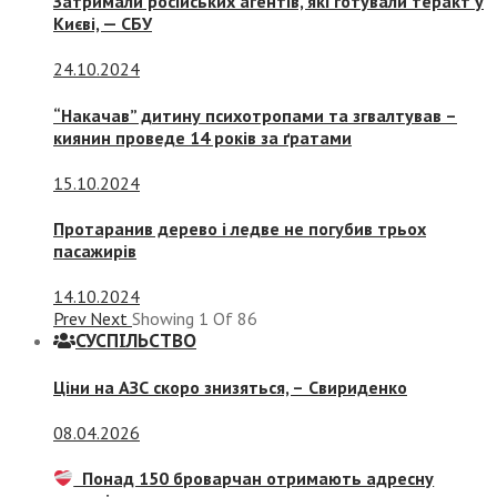
Затримали російських агентів, які готували теракт у
Києві, — СБУ
24.10.2024
“Накачав” дитину психотропами та згвалтував –
киянин проведе 14 років за ґратами
15.10.2024
Протаранив дерево і ледве не погубив трьох
пасажирів
14.10.2024
Prev
Next
Showing
1
Of
86
СУСПIЛЬСТВО
Ціни на АЗС скоро знизяться, –
Свириденко
08.04.2026
Понад 150 броварчан отримають адресну