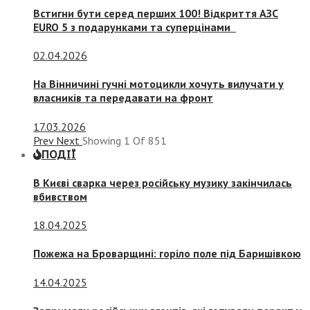
Встигни бути серед перших 100! Відкриття АЗС
EURO 5 з подарунками та суперцінами
02.04.2026
На Вінничині гучні мотоцикли хочуть вилучати у
власників та передавати на фронт
17.03.2026
Prev
Next
Showing
1
Of
851
ПОДІЇ
В Києві сварка через російську музику закінчилась
вбивством
18.04.2025
Пожежа на Броварщині: горіло поле під Баришівкою
14.04.2025