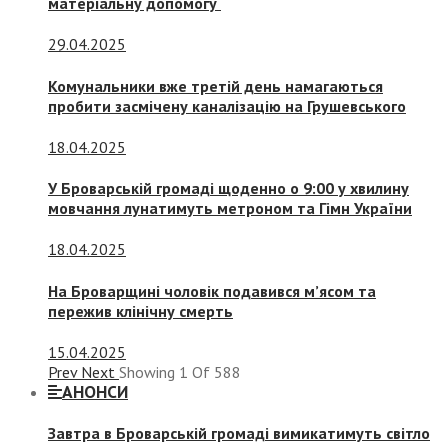
матеріальну допомогу
29.04.2025
Комунальники вже третій день намагаються
пробити засмічену каналізацію на Грушевського
18.04.2025
У Броварській громаді щоденно о 9:00 у хвилину
мовчання лунатимуть метроном та Гімн України
18.04.2025
На Броварщині чоловік подавився м’ясом та
пережив клінічну смерть
15.04.2025
Prev
Next
Showing
1
Of
588
АНОНСИ
Завтра в Броварській громаді вимикатимуть світло