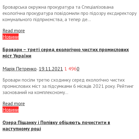
Броварська окружна прокуратура та Спеціалізована
екологічна прокуратура повідомили про підозру ексдиректору
комунального підприємства, а тепер де...
Read more
Новини
Бровари – треті серед екологічно чистих промислових
міст України
Марія Петренко
19.11.2021
1 496
0
—
Бровари посіли третю сходинку серед екологічно чистих
промислових міст за підсумками 6 місяців 2021 року. Рейтинг
заснований на комплексному...
Read more
Новини
Озера Піщанку і Попівку обіцяють почистити в
наступному році