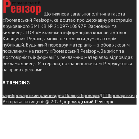
Щотижнева загальнополітична газета
«Громадський Ревізор», свідоцтво про державну реєстрацію
друкованого ЗМІ КВ № 21097-10897Р. Засновник та
видавець: ТОВ «Незалежна інформаційна компанія «Голос
Київщини» Редакція може не поділяти думку авторів
публікацій. Будь-який передрук матеріалів – з обов’язковим
посиланням на газету «Громадський Ревізор». За зміст та
достовірність інформації у рекламних матеріалах відповідає
рекламодавець. Матеріали, позначені значком Р друкуються
на правах реклами.
# TRENDING
ри
Броварський район
відео
Поліція Бровари
ДТП
Броварське район
Всі права захищені: © 2023,
«Громадський Ревізор»