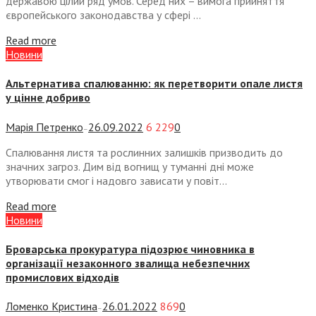
державою цілий ряд умов. Серед них – вимога прийняття
європейського законодавства у сфері ...
Read more
Новини
Альтернатива спалюванню: як перетворити опале листя
у цінне добриво
Марія Петренко
26.09.2022
6 229
0
—
Спалювання листя та рослинних залишків призводить до
значних загроз. Дим від вогнищ у туманні дні може
утворювати смог і надовго зависати у повіт...
Read more
Новини
Броварська прокуратура підозрює чиновника в
організації незаконного звалища небезпечних
промислових відходів
Ломенко Кристина
26.01.2022
869
0
—