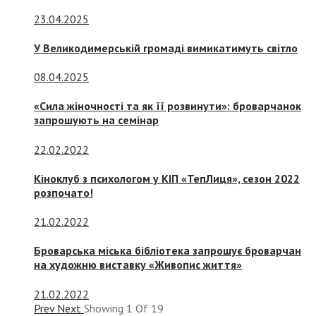
23.04.2025
У Великодимерській громаді вимикатимуть світло
08.04.2025
«Сила жіночності та як її розвинути»: броварчанок
запрошують на семінар
22.02.2022
Кіноклуб з психологом у КІП «ТепЛиця», сезон 2022
розпочато!
21.02.2022
Броварська міська бібліотека запрошує броварчан
на художню виставку «Живопис життя»
21.02.2022
Prev
Next
Showing
1
Of
19