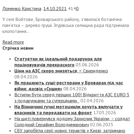
Ломенко Кристина
14.10.2021
414
0
—
У селі Войтове, Броварського району, з’явилася ботанічна
пам’ятка – дерево груші. Згурівська селищна рада підтримала
клопотання...
Read more
Стрічка новин
Статуетки як ідеальний подарунок для
поціновувачів прекрасного
03.06.2026
Ціни на АЗС скоро знизяться, –
Свириденко
08.04.2026
Як працюють суші-ресторани у Броварах під час
війни: досвід «Сушия»
08.04.2026
Встигни бути серед перших 100! Відкриття АЗС EURO 5
з подарунками та суперцінами
02.04.2026
На Вінничині гучні мотоцикли хочуть вилучати у
власників та передавати на фронт
17.03.2026
На щиті повернувся додому Захисник України, – солдат
Солодкий Серафим Володимирович
02.06.2025
СБУ запобігла серії нових терактів у Києві, затримано