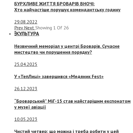
БУРХЛИВЕ ЖИТТЯ БРОВАРІВ ВНОЧІ:
Хто найчастіше порушує комендантську годину
29.08.2022
Prev
Next
Showing
1
Of
26
КУЛЬТУРА
Незвичний меморіал у центрі Броварів. Сучасне
мистецтво чи порушення порядку?
25.04.2025
У «ТепЛиці» завершився «Медяник Fest»
26.12.2023
“Броварський” МіГ-15 став найстарішим експонатом
у музеї авіації
10.05.2023
Чистий четвер: що можна і треба робити у цей