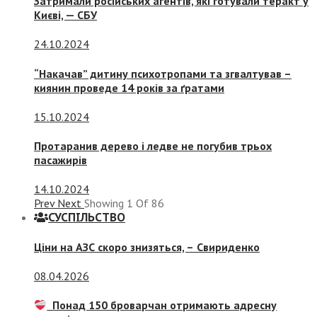
Затримали російських агентів, які готували теракт у
Києві, — СБУ
24.10.2024
“Накачав” дитину психотропами та згвалтував –
киянин проведе 14 років за ґратами
15.10.2024
Протаранив дерево і ледве не погубив трьох
пасажирів
14.10.2024
Prev
Next
Showing
1
Of
86
СУСПIЛЬСТВО
Ціни на АЗС скоро знизяться, –
Свириденко
08.04.2026
Понад 150 броварчан отримають адресну