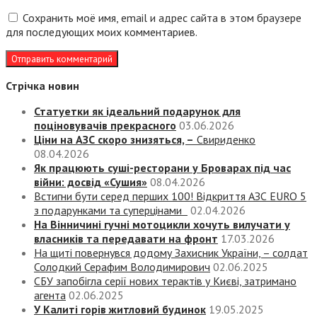
Сохранить моё имя, email и адрес сайта в этом браузере
для последующих моих комментариев.
Стрічка новин
Статуетки як ідеальний подарунок для
поціновувачів прекрасного
03.06.2026
Ціни на АЗС скоро знизяться, –
Свириденко
08.04.2026
Як працюють суші-ресторани у Броварах під час
війни: досвід «Сушия»
08.04.2026
Встигни бути серед перших 100! Відкриття АЗС EURO 5
з подарунками та суперцінами
02.04.2026
На Вінничині гучні мотоцикли хочуть вилучати у
власників та передавати на фронт
17.03.2026
На щиті повернувся додому Захисник України, – солдат
Солодкий Серафим Володимирович
02.06.2025
СБУ запобігла серії нових терактів у Києві, затримано
агента
02.06.2025
У Калиті горів житловий будинок
19.05.2025