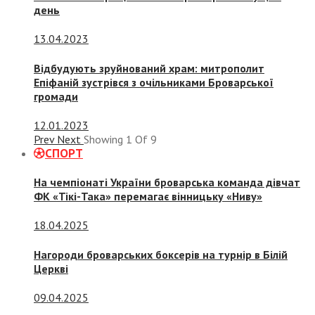
день
13.04.2023
Відбудують зруйнований храм: митрополит
Епіфаній зустрівся з очільниками Броварської
громади
12.01.2023
Prev
Next
Showing
1
Of
9
СПОРТ
На чемпіонаті України броварська команда дівчат
ФК «Тікі-Така» перемагає вінницьку «Ниву»
18.04.2025
Нагороди броварських боксерів на турнір в Білій
Церкві
09.04.2025