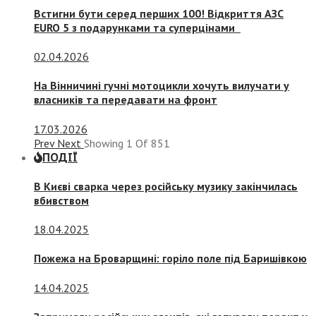
Встигни бути серед перших 100! Відкриття АЗС
EURO 5 з подарунками та суперцінами
02.04.2026
На Вінничині гучні мотоцикли хочуть вилучати у
власників та передавати на фронт
17.03.2026
Prev
Next
Showing
1
Of
851
ПОДІЇ
В Києві сварка через російську музику закінчилась
вбивством
18.04.2025
Пожежа на Броварщині: горіло поле під Баришівкою
14.04.2025