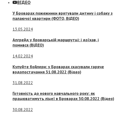
ВІДЕО
У Броварах пожежники врятували дитину і собаку з
палаючої квартири (ФОТО, ВІДЕО)
13.05.2024
Апгрейд у броварській маршрутці: і доїхав, і
помився (ВІДЕО)
14.02.2024
Купуйте бойлери: у Броварах скасували гаряче
водопостачання 31.08.2022 (Відео)
31.08.2022
Готовність до нового навчального року: як
працюватимуть ліцеї в Броварах 30.08.2022 (Відео)
30.08.2022