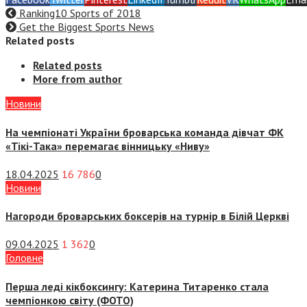
Ranking10 Sports of 2018
Get the Biggest Sports News
Related posts
Related posts
More from author
Новини
На чемпіонаті України броварська команда дівчат ФК
«Тікі-Така» перемагає вінницьку «Ниву»
18.04.2025
16 786
0
Новини
Нагороди броварських боксерів на турнір в Білій Церкві
09.04.2025
1 362
0
Головне
Перша леді кікбоксингу: Катерина Титаренко стала
чемпіонкою світу (ФОТО)