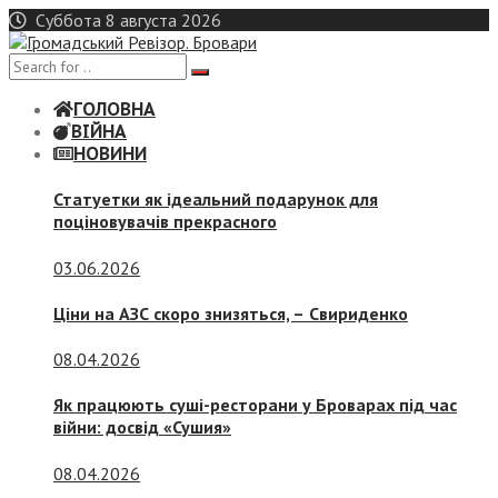
Skip
Суббота 8 августа 2026
to
content
ГОЛОВНА
ВІЙНА
НОВИНИ
Статуетки як ідеальний подарунок для
поціновувачів прекрасного
03.06.2026
Ціни на АЗС скоро знизяться, –
Свириденко
08.04.2026
Як працюють суші-ресторани у Броварах під час
війни: досвід «Сушия»
08.04.2026