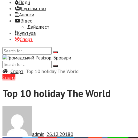
Події
Суспiльство
Анонси
Відео
Дайджест
Культура
Спорт
Спорт
Top 10 holiday The World
Спорт
Top 10 holiday The World
admin
26.12.2018
0
—