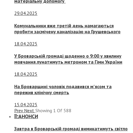
матеріальну допомогу
29.04.2025
Комунальники вже третій день намагаються
пробити засмічену каналізацію на Грушевського
18.04.2025
У Броварській громаді щоденно о 9:00 у хвилину
мовчання лунатимуть метроном та Гімн України
18.04.2025
На Броварщині чоловік подавився м’ясом та
пережив клінічну смерть
15.04.2025
Prev
Next
Showing
1
Of
588
АНОНСИ
Завтра в Броварській громаді вимикатимуть світло