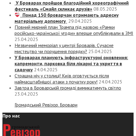
У Броварах пройшов благодійний хореографічний
фестиваль «Смайл скликає друзів»
08.05.2025
Понад 150 броварчан отримають адресну
матеріальну допомогу
29.04.2025
Повний мирний план Трампа під назвою «‎Рамки
російсько-української угоди» вперше опублікували в ЗМІ
25.04.2025
Незвичний меморіал у центрі Броварів. Сучасне
мистецтво чи порушення порядку?
25.04.2025
У Броварах планують інфраструктурні оновлення:
капремонти, парковка біля лікарні та укриття в
садочку
24.04.2025
Страшна ніч у столиці! Київ оговтується після
наймасштабнішої атаки з початку року!
24.04.2025
Завтра в Броварській громаді вимикатимуть світло
23.04.2025
Громадський Ревізор. Бровари
Про нас