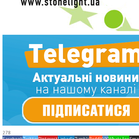
278
Facebook
Twitter
Pinterest
LinkedIn
Tumblr
Reddit
VK
WhatsApp
Emai