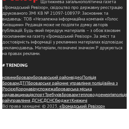
Щотижнева загальнополітична газета
«Громадський Ревізор», свідоцтво про державну реєстрацію
друкованого ЗМІ КВ № 21097-10897Р. Засновник та
видавець: ТОВ «Незалежна інформаційна компанія «Голос
Київщини» Редакція може не поділяти думку авторів
публікацій. Будь-який передрук матеріалів – з обов’язковим
посиланням на газету «Громадський Ревізор». За зміст та
достовірність інформації у рекламних матеріалах відповідає
рекламодавець. Матеріали, позначені значком Р друкуються
на правах реклами.
# TRENDING
новини
Бровари
Броварський район
відео
Поліція
Бровари
ДТП
Броварське районне управління поліції
війна з
Росією
Коронавірус
пожежа
Броварська міська
рада
вакцинація
спорт
Требухів
Броваритепловодоенергія
поліція
райуправління ДСНС
ДСНС
бюджет
Княжичі
Всі права захищені: © 2023,
«Громадський Ревізор»