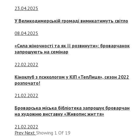
23.04.2025
У Великодимерській громаді вимикатимуть світло
08.04.2025
«Сила жіночності та як її розвинути»: броварчанок
запрошують на семінар
22.02.2022
Кіноклуб з психологом у КІП «ТепЛиця», сезон 2022
розпочато!
21.02.2022
Броварська міська бібліотека запрошує броварчан
на художню виставку «Живопис життя»
21.02.2022
Prev
Next
Showing
1
Of
19