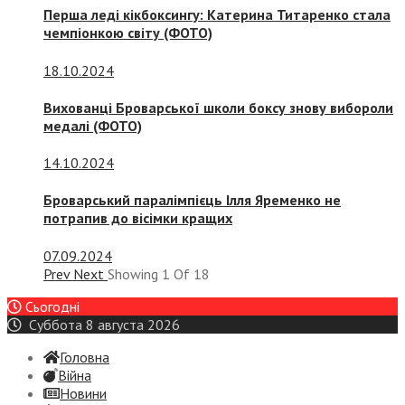
Перша леді кікбоксингу: Катерина Титаренко стала
чемпіонкою світу (ФОТО)
18.10.2024
Вихованці Броварської школи боксу знову вибороли
медалі (ФОТО)
14.10.2024
Броварський паралімпієць Ілля Яременко не
потрапив до вісімки кращих
07.09.2024
Prev
Next
Showing
1
Of
18
Сьогодні
Суббота 8 августа 2026
Головна
Війна
Новини