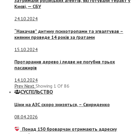
Затримали російських агентів, які готували теракт у
Києві, — СБУ
24.10.2024
“Накачав” дитину психотропами та згвалтував –
киянин проведе 14 років за ґратами
15.10.2024
Протаранив дерево і ледве не погубив трьох
пасажирів
14.10.2024
Prev
Next
Showing
1
Of
86
СУСПIЛЬСТВО
Ціни на АЗС скоро знизяться, –
Свириденко
08.04.2026
Понад 150 броварчан отримають адресну