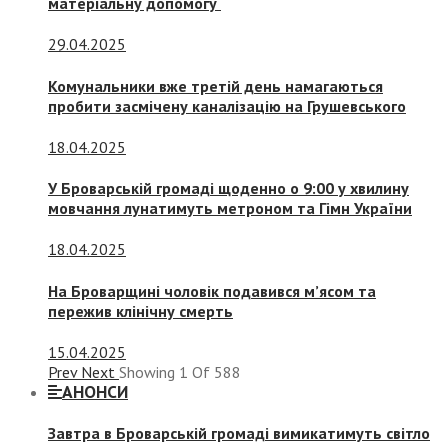
матеріальну допомогу
29.04.2025
Комунальники вже третій день намагаються
пробити засмічену каналізацію на Грушевського
18.04.2025
У Броварській громаді щоденно о 9:00 у хвилину
мовчання лунатимуть метроном та Гімн України
18.04.2025
На Броварщині чоловік подавився м’ясом та
пережив клінічну смерть
15.04.2025
Prev
Next
Showing
1
Of
588
АНОНСИ
Завтра в Броварській громаді вимикатимуть світло