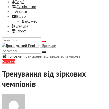
Події
Суспiльство
Анонси
Відео
Дайджест
Культура
Спорт
Головне
Тренування від зіркових чемпіонів
Головне
Тренування від зіркових
чемпіонів