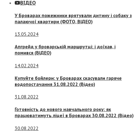
ВІДЕО
У Броварах пожежники врятували дитину і собаку з
палаючої квартири (ФОТО, ВІДЕО)
13.05.2024
Апгрейд у броварській маршрутці: і доїхав, і
помився (ВІДЕО)
14.02.2024
Купуйте бойлери: у Броварах скасували гаряче
водопостачання 31.08.2022 (Відео)
31.08.2022
Готовність до нового навчального року: як
працюватимуть ліцеї в Броварах 30.08.2022 (Відео)
30.08.2022