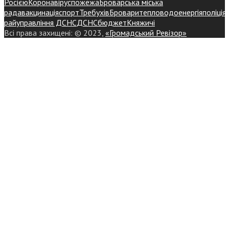
Росією
Коронавірус
пожежа
Броварська міська
рада
вакцинація
спорт
Требухів
Броваритепловодоенергія
поліція
райуправління ДСНС
ДСНС
бюджет
Княжичі
Всі права захищені: © 2023,
«Громадський Ревізор»