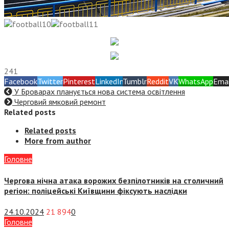
241
Facebook
Twitter
Pinterest
LinkedIn
Tumblr
Reddit
VK
WhatsApp
Emai
У Броварах планується нова система освітлення
Черговий ямковий ремонт
Related posts
Related posts
More from author
Головне
Чергова нічна атака ворожих безпілотників на столичний
регіон: поліцейські Київщини фіксують наслідки
24.10.2024
21 894
0
Головне