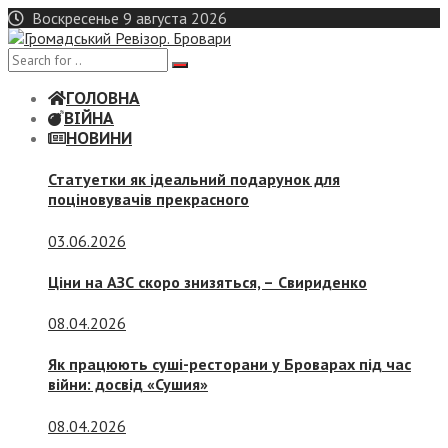
Skip
Воскресенье 9 августа 2026
to
content
ГОЛОВНА
ВІЙНА
НОВИНИ
Статуетки як ідеальний подарунок для
поціновувачів прекрасного
03.06.2026
Ціни на АЗС скоро знизяться, –
Свириденко
08.04.2026
Як працюють суші-ресторани у Броварах під час
війни: досвід «Сушия»
08.04.2026