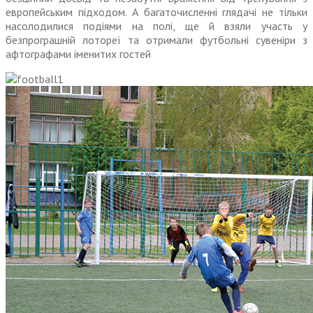
европейським підходом. А багаточисленні глядачі не тільки
насолодилися подіями на полі, ще й взяли участь у
безпрограшній лотореї та отримали футбольні сувеніри з
афтографами іменитих гостей