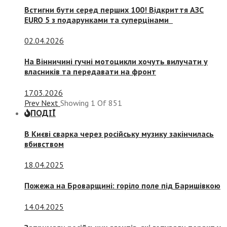
Встигни бути серед перших 100! Відкриття АЗС
EURO 5 з подарунками та суперцінами
02.04.2026
На Вінничині гучні мотоцикли хочуть вилучати у
власників та передавати на фронт
17.03.2026
Prev
Next
Showing
1
Of
851
ПОДІЇ
В Києві сварка через російську музику закінчилась
вбивством
18.04.2025
Пожежа на Броварщині: горіло поле під Баришівкою
14.04.2025