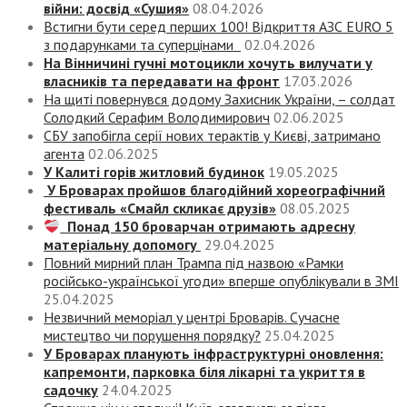
війни: досвід «Сушия»
08.04.2026
Встигни бути серед перших 100! Відкриття АЗС EURO 5
з подарунками та суперцінами
02.04.2026
На Вінничині гучні мотоцикли хочуть вилучати у
власників та передавати на фронт
17.03.2026
На щиті повернувся додому Захисник України, – солдат
Солодкий Серафим Володимирович
02.06.2025
СБУ запобігла серії нових терактів у Києві, затримано
агента
02.06.2025
У Калиті горів житловий будинок
19.05.2025
У Броварах пройшов благодійний хореографічний
фестиваль «Смайл скликає друзів»
08.05.2025
Понад 150 броварчан отримають адресну
матеріальну допомогу
29.04.2025
Повний мирний план Трампа під назвою «‎Рамки
російсько-української угоди» вперше опублікували в ЗМІ
25.04.2025
Незвичний меморіал у центрі Броварів. Сучасне
мистецтво чи порушення порядку?
25.04.2025
У Броварах планують інфраструктурні оновлення:
капремонти, парковка біля лікарні та укриття в
садочку
24.04.2025