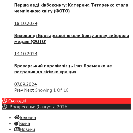
Перша леді кікбоксингу: Катерина Титаренко стала
чемпіонкою світу (ФОТО)
18.10.2024
Вихованці Броварської школи боксу знову вибороли
медалі (ФОТО)
14.10.2024
Броварський паралімпієць Ілля Яременко не
потрапив до вісімки кращих
07.09.2024
Prev
Next
Showing
1
Of
18
Сьогодні
Воскресенье 9 августа 2026
Головна
Війна
Новини