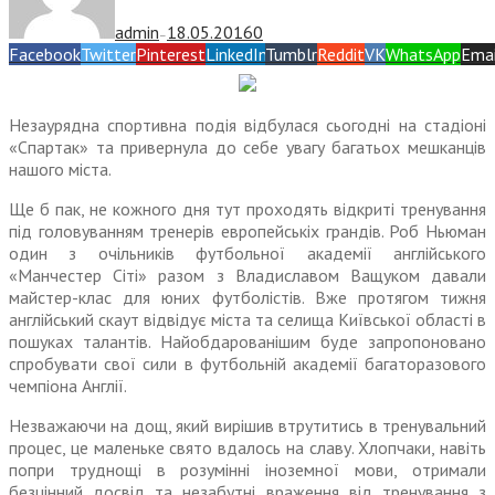
admin
18.05.2016
0
—
Facebook
Twitter
Pinterest
LinkedIn
Tumblr
Reddit
VK
WhatsApp
Emai
Незаурядна спортивна подія відбулася сьогодні на стадіоні
«Спартак» та привернула до себе увагу багатьох мешканців
нашого міста.
Ще б пак, не кожного дня тут проходять відкриті тренування
під головуванням тренерів европейськіх грандів. Роб Ньюман
один з очільників футбольної академії англійського
«Манчестер Сіті» разом з Владиславом Ващуком давали
майстер-клас для юних футболістів. Вже протягом тижня
англійський скаут відвідує міста та селища Київської області в
пошуках талантів. Найобдарованішим буде запропоновано
спробувати свої сили в футбольній академії багаторазового
чемпіона Англії.
Незважаючи на дощ, який вирішив втрутитись в тренувальний
процес, це маленьке свято вдалось на славу. Хлопчаки, навіть
попри труднощі в розумінні іноземної мови, отримали
безцінний досвід та незабутні враження від тренування з