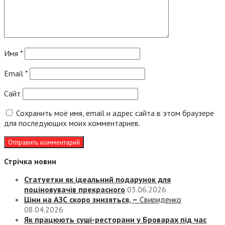
Имя
*
Email
*
Сайт
Сохранить моё имя, email и адрес сайта в этом браузере
для последующих моих комментариев.
Стрічка новин
Статуетки як ідеальний подарунок для
поціновувачів прекрасного
03.06.2026
Ціни на АЗС скоро знизяться, –
Свириденко
08.04.2026
Як працюють суші-ресторани у Броварах під час