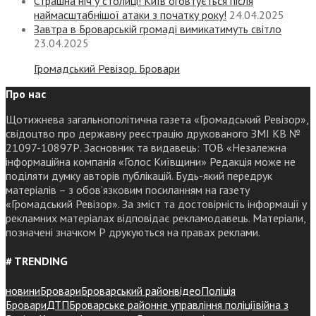
Страшна ніч у столиці! Київ оговтується після
наймасштабнішої атаки з початку року!
24.04.2025
Завтра в Броварській громаді вимикатимуть світло
23.04.2025
Громадський Ревізор. Бровари
Про нас
Щотижнева загальнополітична газета «Громадський Ревізор»,
свідоцтво про державну реєстрацію друкованого ЗМІ КВ №
21097-10897Р. Засновник та видавець: ТОВ «Незалежна
інформаційна компанія «Голос Київщини» Редакція може не
поділяти думку авторів публікацій. Будь-який передрук
матеріалів – з обов’язковим посиланням на газету
«Громадський Ревізор». За зміст та достовірність інформації у
рекламних матеріалах відповідає рекламодавець. Матеріали,
позначені значком Р друкуються на правах реклами.
# TRENDING
новини
Бровари
Броварський район
відео
Поліція
Бровари
ДТП
Броварське районне управління поліції
війна з