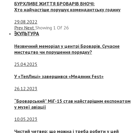
БУРХЛИВЕ ЖИТТЯ БРОВАРІВ ВНОЧІ:
Хто найчастіше порушує комендантську годину
29.08.2022
Prev
Next
Showing
1
Of
26
КУЛЬТУРА
Незвичний меморіал у центрі Броварів. Сучасне
мистецтво чи порушення порядку?
25.04.2025
У «ТепЛиці» завершився «Медяник Fest»
26.12.2023
“Броварський” МіГ-15 став найстарішим експонатом
у музеї авіації
10.05.2023
Чистий четвер: що можна і треба робити у цей