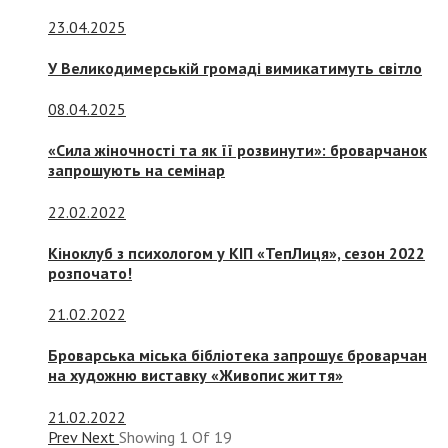
23.04.2025
У Великодимерській громаді вимикатимуть світло
08.04.2025
«Сила жіночності та як її розвинути»: броварчанок
запрошують на семінар
22.02.2022
Кіноклуб з психологом у КІП «ТепЛиця», сезон 2022
розпочато!
21.02.2022
Броварська міська бібліотека запрошує броварчан
на художню виставку «Живопис життя»
21.02.2022
Prev
Next
Showing
1
Of
19