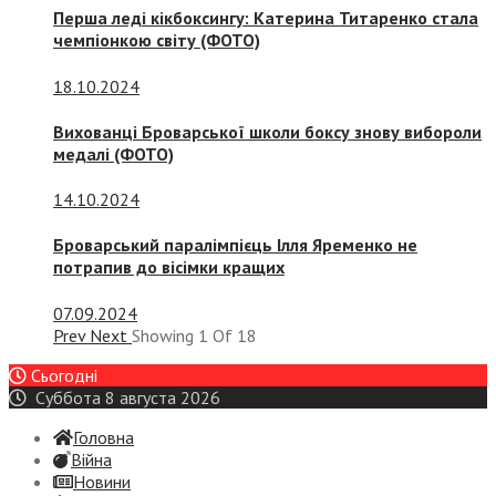
Перша леді кікбоксингу: Катерина Титаренко стала
чемпіонкою світу (ФОТО)
18.10.2024
Вихованці Броварської школи боксу знову вибороли
медалі (ФОТО)
14.10.2024
Броварський паралімпієць Ілля Яременко не
потрапив до вісімки кращих
07.09.2024
Prev
Next
Showing
1
Of
18
Сьогодні
Суббота 8 августа 2026
Головна
Війна
Новини