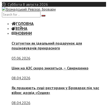
Skip
Суббота 8 августа 2026
to
content
ГОЛОВНА
ВІЙНА
НОВИНИ
Статуетки як ідеальний подарунок для
поціновувачів прекрасного
03.06.2026
Ціни на АЗС скоро знизяться, –
Свириденко
08.04.2026
Як працюють суші-ресторани у Броварах під час
війни: досвід «Сушия»
08.04.2026