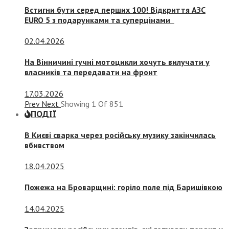
Встигни бути серед перших 100! Відкриття АЗС
EURO 5 з подарунками та суперцінами
02.04.2026
На Вінничині гучні мотоцикли хочуть вилучати у
власників та передавати на фронт
17.03.2026
Prev
Next
Showing
1
Of
851
ПОДІЇ
В Києві сварка через російську музику закінчилась
вбивством
18.04.2025
Пожежа на Броварщині: горіло поле під Баришівкою
14.04.2025