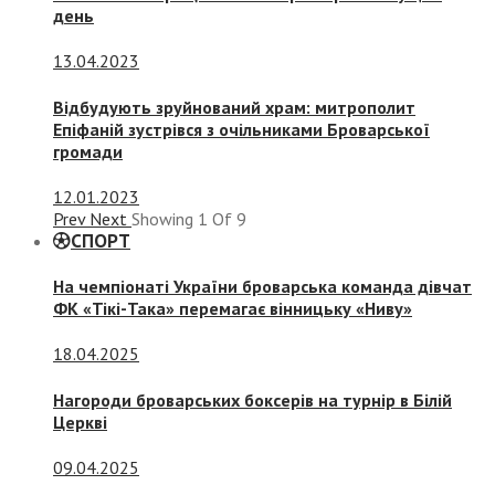
день
13.04.2023
Відбудують зруйнований храм: митрополит
Епіфаній зустрівся з очільниками Броварської
громади
12.01.2023
Prev
Next
Showing
1
Of
9
СПОРТ
На чемпіонаті України броварська команда дівчат
ФК «Тікі-Така» перемагає вінницьку «Ниву»
18.04.2025
Нагороди броварських боксерів на турнір в Білій
Церкві
09.04.2025