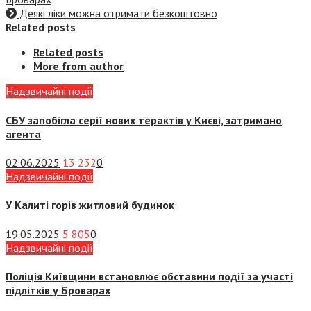
Деякі ліки можна отримати безкоштовно
Related posts
Related posts
More from author
Надзвичайні події
СБУ запобігла серії нових терактів у Києві, затримано
агента
02.06.2025
13 232
0
Надзвичайні події
У Калиті горів житловий будинок
19.05.2025
5 805
0
Надзвичайні події
Поліція Київщини встановлює обставини події за участі
підлітків у Броварах