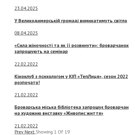
23.04.2025
У Великодимерській громаді вимикатимуть світло
08.04.2025
«Сила жіночності та як її розвинути»: броварчанок
запрошують на семінар
22.02.2022
Кіноклуб з психологом у КІП «ТепЛиця», сезон 2022
розпочато!
21.02.2022
Броварська міська бібліотека запрошує броварчан
на художню виставку «Живопис життя»
21.02.2022
Prev
Next
Showing
1
Of
19