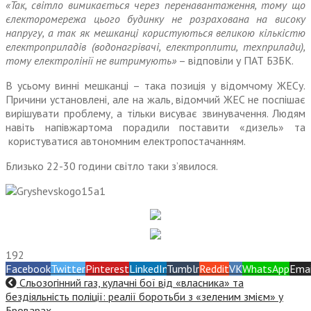
«Так, світло вимикається через перенавантаження, тому що
єлекторомережа цього будинку не розрахована на високу
напругу, а так як мешканці користуються великою кількістю
електроприладів (водонагрівачі, електроплити, техприлади),
тому електролінії не витримують»
– відповіли у ПАТ БЗБК.
В усьому винні мешканці – така позиція у відомчому ЖЕCу.
Причини установлені, але на жаль, відомчий ЖЕC не поспішає
вирішувати проблему, а тільки висуває звинувачення. Людям
навіть напівжартома порадили поставити «дизель» та
користуватися автономним електропостачанням.
Близько 22-30 години світло таки з’явилося.
192
Facebook
Twitter
Pinterest
LinkedIn
Tumblr
Reddit
VK
WhatsApp
Emai
Сльозогінний газ, кулачні бої від «власника» та
бездіяльність поліції: реалії боротьби з «зеленим змієм» у
Броварах