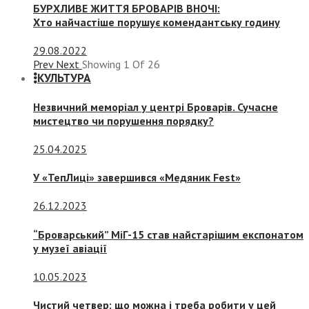
БУРХЛИВЕ ЖИТТЯ БРОВАРІВ ВНОЧІ:
Хто найчастіше порушує комендантську годину
29.08.2022
Prev
Next
Showing
1
Of
26
КУЛЬТУРА
Незвичний меморіал у центрі Броварів. Сучасне
мистецтво чи порушення порядку?
25.04.2025
У «ТепЛиці» завершився «Медяник Fest»
26.12.2023
“Броварський” МіГ-15 став найстарішим експонатом
у музеї авіації
10.05.2023
Чистий четвер: що можна і треба робити у цей