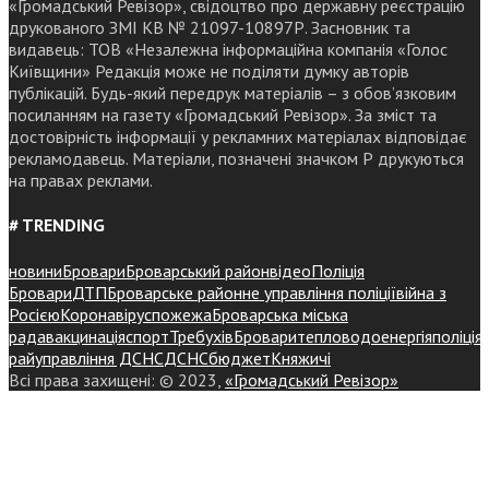
«Громадський Ревізор», свідоцтво про державну реєстрацію
друкованого ЗМІ КВ № 21097-10897Р. Засновник та
видавець: ТОВ «Незалежна інформаційна компанія «Голос
Київщини» Редакція може не поділяти думку авторів
публікацій. Будь-який передрук матеріалів – з обов’язковим
посиланням на газету «Громадський Ревізор». За зміст та
достовірність інформації у рекламних матеріалах відповідає
рекламодавець. Матеріали, позначені значком Р друкуються
на правах реклами.
# TRENDING
новини
Бровари
Броварський район
відео
Поліція
Бровари
ДТП
Броварське районне управління поліції
війна з
Росією
Коронавірус
пожежа
Броварська міська
рада
вакцинація
спорт
Требухів
Броваритепловодоенергія
поліція
райуправління ДСНС
ДСНС
бюджет
Княжичі
Всі права захищені: © 2023,
«Громадський Ревізор»