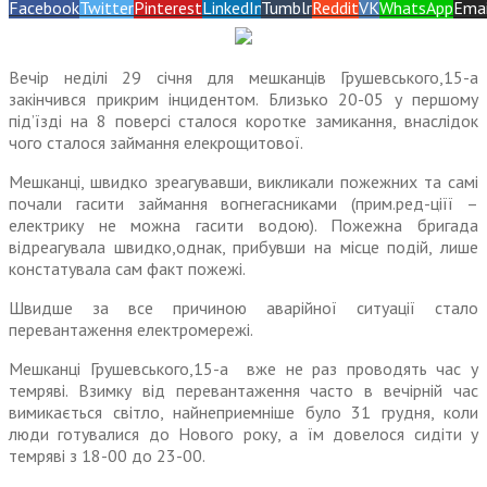
Facebook
Twitter
Pinterest
LinkedIn
Tumblr
Reddit
VK
WhatsApp
Emai
Вечір неділі 29 січня для мешканців Грушевського,15-а
закінчився прикрим інцидентом. Близько 20-05 у першому
під’їзді на 8 поверсі сталося коротке замикання, внаслідок
чого сталося займання елекрощитової.
Мешканці, швидко зреагувавши, викликали пожежних та самі
почали гасити займання вогнегасниками (прим.ред-ціїї –
електрику не можна гасити водою). Пожежна бригада
відреагувала швидко,однак, прибувши на місце подій, лише
констатувала сам факт пожежі.
Швидше за все причиною аварійної ситуації стало
перевантаження електромережі.
Мешканці Грушевського,15-а вже не раз проводять час у
темряві. Взимку від перевантаження часто в вечірній час
вимикається світло, найнеприемніше було 31 грудня, коли
люди готувалися до Нового року, а їм довелося сидіти у
темряві з 18-00 до 23-00.