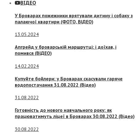
ВІДЕО
У Броварах пожежники врятували дитину і собаку з
палаючої квартири (ФОТО, ВІДЕО)
13.05.2024
Апгрейд у броварській маршрутці: і доїхав, і
помився (ВІДЕО)
14.02.2024
Купуйте бойлери: у Броварах скасували гаряче
водопостачання 31.08.2022 (Відео)
31.08.2022
Готовність до нового навчального року: як
працюватимуть ліцеї в Броварах 30.08.2022 (Відео)
30.08.2022