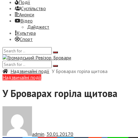
Події
Суспiльство
Анонси
Відео
Дайджест
Культура
Спорт
Надзвичайні події
У Броварах горіла щитова
Надзвичайні події
У Броварах горіла щитова
admin
30.01.2017
0
—