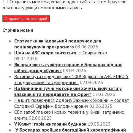
Сохранить моё имя, email и адрес сайта в этом браузере
для последующих моих комментариев.
Стрічка новин
Статуетки як ідеальний подарунок для
поціновувачів прекрасного
03.06.2026
Ціни на АЗС скоро знизяться, –
Свириденко
08.04.2026
Як працюють суші-ресторани у Броварах під час
війни: досвід «Сушия»
08.04.2026
Встигни бути серед перших 100! Відкриття АЗС EURO 5
з подарунками та суперцінами
02.04.2026
На Вінничині гучні мотоцикли хочуть вилучати у
власників та передавати на фронт
17.03.2026
На щиті повернувся додому Захисник України, – солдат
Солодкий Серафим Володимирович
02.06.2025
СБУ запобігла серії нових терактів у Києві, затримано
агента
02.06.2025
У Калиті горів житловий будинок
19.05.2025
У Броварах пройшов благодійний хореографічний