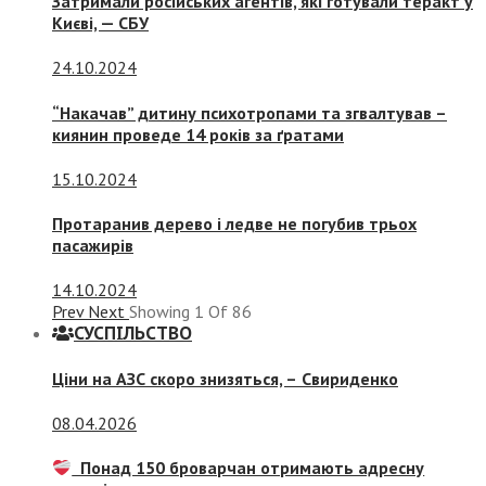
Затримали російських агентів, які готували теракт у
Києві, — СБУ
24.10.2024
“Накачав” дитину психотропами та згвалтував –
киянин проведе 14 років за ґратами
15.10.2024
Протаранив дерево і ледве не погубив трьох
пасажирів
14.10.2024
Prev
Next
Showing
1
Of
86
СУСПIЛЬСТВО
Ціни на АЗС скоро знизяться, –
Свириденко
08.04.2026
Понад 150 броварчан отримають адресну