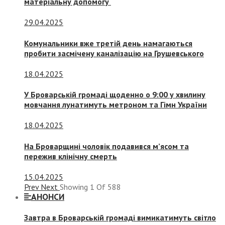
матеріальну допомогу
29.04.2025
Комунальники вже третій день намагаються
пробити засмічену каналізацію на Грушевського
18.04.2025
У Броварській громаді щоденно о 9:00 у хвилину
мовчання лунатимуть метроном та Гімн України
18.04.2025
На Броварщині чоловік подавився м’ясом та
пережив клінічну смерть
15.04.2025
Prev
Next
Showing
1
Of
588
АНОНСИ
Завтра в Броварській громаді вимикатимуть світло