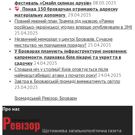
фестиваль «Смайл скликає друзів»
08.05.2025
Понад 150 броварчан отримають адресну
матеріальну допомогу
29.04.2025
Повний мирний план Трампа під назвою «‎Рамки
російсько-української угоди» вперше опублікували в ЗМІ
25.04.2025
Незвичний меморіал у центрі Броварів. Сучасне
мистецтво чи порушення порядку?
25.04.2025
У Броварах планують інфраструктурні оновлення:
капремонти, парковка біля лікарні та укриття в
садочку
24.04.2025
Страшна ніч у столиці! Київ оговтується після
наймасштабнішої атаки з початку року!
24.04.2025
Завтра в Броварській громаді вимикатимуть світло
23.04.2025
Громадський Ревізор. Бровари
Про нас
Щотижнева загальнополітична газета