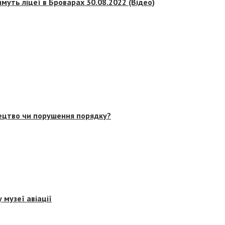
муть ліцеї в Броварах 30.08.2022 (Відео)
тецтво чи порушення порядку?
 музеї авіації