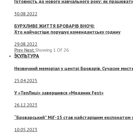
Готовність до нового навчального року: як працювати
30.08.2022
БУРХЛИВЕ ЖИТТЯ БРОВАРІВ ВНОЧІ:
Хто найчастіше порушує комендантську годину
29.08.2022
Prev
Next
Showing
1
Of
26
КУЛЬТУРА
Незвичний меморіал у центрі Броварів. Сучасне мис
25.04.2025
У «ТепЛиці» завершився «Медяник Fest»
26.12.2023
“Броварський” МіГ-15 став найстарішим експонатом у
10.05.2023