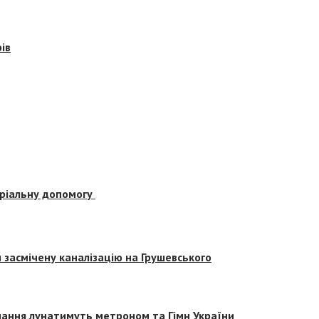
ів
еріальну допомогу
засмічену каналізацію на Грушевського
вчання лунатимуть метроном та Гімн України