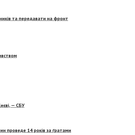
сників та передавати на фронт
бивством
иєві, — СБУ
ин проведе 14 років за ґратами