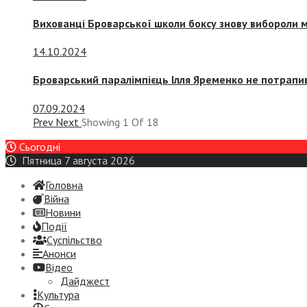
Вихованці Броварської школи боксу знову вибороли 
14.10.2024
Броварський паралімпієць Ілля Яременко не потрапив
07.09.2024
Prev
Next
Showing
1
Of
18
Сьогодні
Пятница 7 августа 2026
Головна
Війна
Новини
Події
Суспiльство
Анонси
Відео
Дайджест
Культура