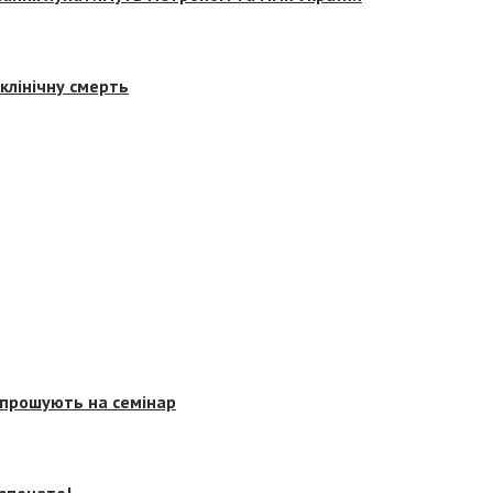
клінічну смерть
запрошують на семінар
озпочато!