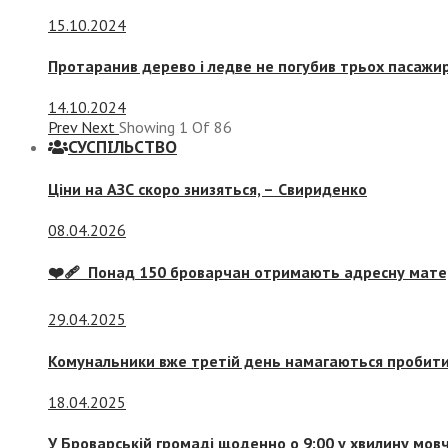
15.10.2024
Протаранив дерево і ледве не погубив трьох пасажир
14.10.2024
Prev
Next
Showing
1
Of
86
СУСПIЛЬСТВО
Ціни на АЗС скоро знизяться, –
Свириденко
08.04.2026
❤️‍🩹 Понад 150 броварчан отримають адресну мат
29.04.2025
Комунальники вже третій день намагаються пробити 
18.04.2025
У Броварській громаді щоденно о 9:00 у хвилину мо