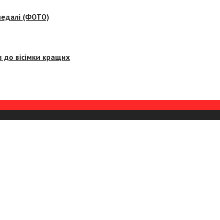
медалі (ФОТО)
 до вісімки кращих