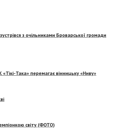
зустрівся з очільниками Броварської громади
 «Тікі-Така» перемагає вінницьку «Ниву»
ві
емпіонкою світу (ФОТО)