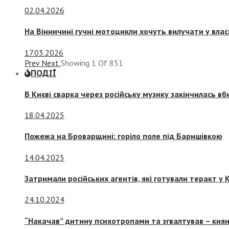
02.04.2026
На Вінничині гучні мотоцикли хочуть вилучати у вла
17.03.2026
Prev
Next
Showing
1
Of
851
ПОДІЇ
В Києві сварка через російську музику закінчилась в
18.04.2025
Пожежа на Броварщині: горіло поле під Баришівкою
14.04.2025
Затримали російських агентів, які готували теракт у К
24.10.2024
“Накачав” дитину психотропами та згвалтував – киян