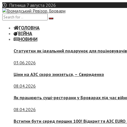
Skip
Пятница 7 августа 2026
to
content
ГОЛОВНА
ВІЙНА
НОВИНИ
Статуетки як ідеальний подарунок для поціновувачі
03.06.2026
Ціни на АЗС скоро знизяться, –
Свириденко
08.04.2026
Як працюють суші-ресторани у Броварах під час війн
08.04.2026
Встигни бути серед перших 100! Відкриття АЗС EURO