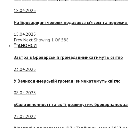
18.04.2025
На Броварщині чоловік подавився м’ясом та пережив 
15.04.2025
Prev
Next
Showing
1
Of
588
АНОНСИ
Завтра в Броварській громаді вимикатимуть світло
23.04.2025
У Великодимерській громаді вимикатимуть світло
08.04.2025
«Сила жіночності та як її розвинути»: броварчанок 
22.02.2022
Кіноклуб з психологом у КІП «ТепЛиця», сезон 2022 р