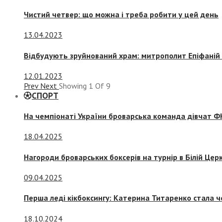
Чистий четвер: що можна і треба робити у цей день
13.04.2023
Відбудують зруйнований храм: митрополит Епіфаній 
12.01.2023
Prev
Next
Showing
1
Of
9
СПОРТ
На чемпіонаті України броварська команда дівчат ФК
18.04.2025
Нагороди броварських боксерів на турнір в Білій Церк
09.04.2025
Перша леді кікбоксингу: Катерина Титаренко стала ч
18.10.2024