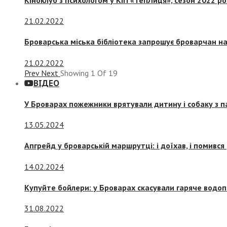
21.02.2022
Броварська міська бібліотека запрошує броварчан 
21.02.2022
Prev
Next
Showing
1
Of
19
ВІДЕО
У Броварах пожежники врятували дитину і собаку з 
13.05.2024
Апгрейд у броварській маршрутці: і доїхав, і помився
14.02.2024
Купуйте бойлери: у Броварах скасували гаряче водоп
31.08.2022