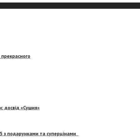
в прекрасного
и: досвід «Сушия»
 5 з подарунками та суперцінами