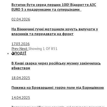
Встигни бути серед перших 100! Відкриття АЗС
EURO 5 з подарунками та суперцінами
02.04.2026
На Вінничині гучні мотоцикли хочуть вилучати у
власників та передавати на фронт
17.03.2026
Prev
Next
Showing
1
Of
851
ПОДІЇ
В Києві сварка через російську музику закінчилась
вбивством
18.04.2025
Пожежа на Броварщині: горіло поле під Баришівкою
14.04.2025