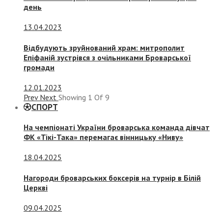
день
13.04.2023
Відбудують зруйнований храм: митрополит
Епіфаній зустрівся з очільниками Броварської
громади
12.01.2023
Prev
Next
Showing
1
Of
9
СПОРТ
На чемпіонаті України броварська команда дівчат
ФК «Тікі-Така» перемагає вінницьку «Ниву»
18.04.2025
Нагороди броварських боксерів на турнір в Білій
Церкві
09.04.2025