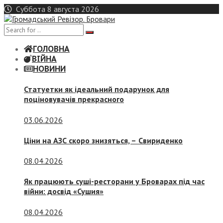
Skip
Суббота 8 августа 2026
to
content
ГОЛОВНА
ВІЙНА
НОВИНИ
Статуетки як ідеальний подарунок для
поціновувачів прекрасного
03.06.2026
Ціни на АЗС скоро знизяться, –
Свириденко
08.04.2026
Як працюють суші-ресторани у Броварах під час
війни: досвід «Сушия»
08.04.2026