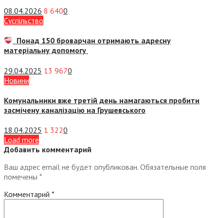
08.04.2026
8 640
0
Суспiльство
Понад 150 броварчан отримають адресну
матеріальну допомогу
29.04.2025
13 967
0
Новини
Комунальники вже третій день намагаються пробити
засмічену каналізацію на Грушевського
18.04.2025
1 322
0
Load more
Добавить комментарий
Ваш адрес email не будет опубликован.
Обязательные поля
помечены
*
Комментарий
*