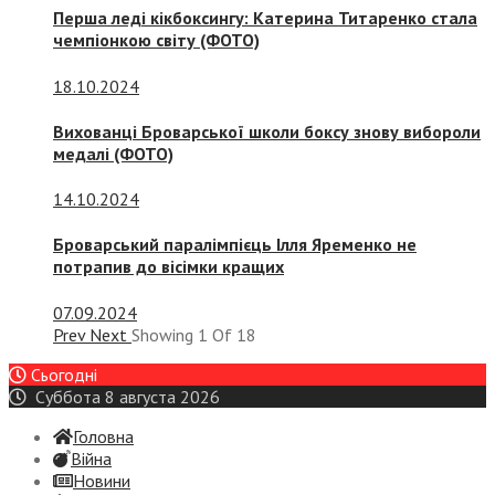
Перша леді кікбоксингу: Катерина Титаренко стала
чемпіонкою світу (ФОТО)
18.10.2024
Вихованці Броварської школи боксу знову вибороли
медалі (ФОТО)
14.10.2024
Броварський паралімпієць Ілля Яременко не
потрапив до вісімки кращих
07.09.2024
Prev
Next
Showing
1
Of
18
Сьогодні
Суббота 8 августа 2026
Головна
Війна
Новини