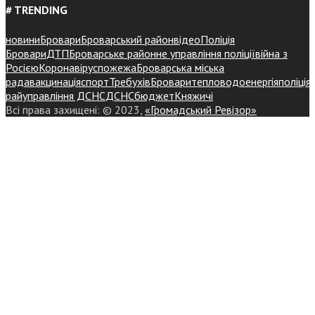
# TRENDING
новини
Бровари
Броварський район
відео
Поліція
Бровари
ДТП
Броварське районне управління поліції
війна з
Росією
Коронавірус
пожежа
Броварська міська
рада
вакцинація
спорт
Требухів
Броваритепловодоенергія
поліція
райуправління ДСНС
ДСНС
бюджет
Княжичі
Всі права захищені: © 2023,
«Громадський Ревізор»