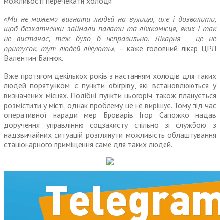
можливості перечекати холоди
«Ми не можемо вигнати людей на вулицю, але і дозволити,
щоб безхатченки займали палати та ліжкомісця, яких і так
не вистачає, теж було б неправильно. Лікарня – це не
притулок, тут людей лікують»,
– каже головний лікар ЦРЛ
Валентин Багнюк.
Вже протягом декількох років з настанням холодів для таких
людей порятунком є пункти обігріву, які встановлюються у
визначених місцях. Подібні пункти цьогоріч також планується
розмістити у місті, однак проблему це не вирішує. Тому під час
оперативної наради мер Броварів Ігор Сапожко надав
доручення управлінню соцзахисту спільно зі службою з
надзвичайних ситуацій розглянути можливість облаштування
стаціонарного приміщення саме для таких людей.