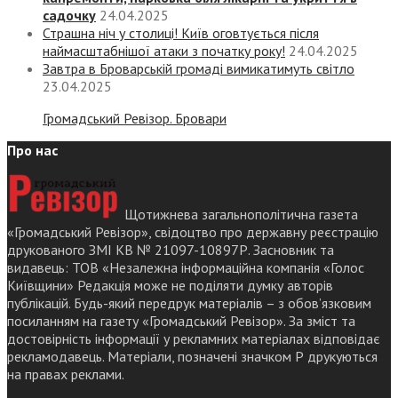
садочку
24.04.2025
Страшна ніч у столиці! Київ оговтується після
наймасштабнішої атаки з початку року!
24.04.2025
Завтра в Броварській громаді вимикатимуть світло
23.04.2025
Громадський Ревізор. Бровари
Про нас
Щотижнева загальнополітична газета
«Громадський Ревізор», свідоцтво про державну реєстрацію
друкованого ЗМІ КВ № 21097-10897Р. Засновник та
видавець: ТОВ «Незалежна інформаційна компанія «Голос
Київщини» Редакція може не поділяти думку авторів
публікацій. Будь-який передрук матеріалів – з обов’язковим
посиланням на газету «Громадський Ревізор». За зміст та
достовірність інформації у рекламних матеріалах відповідає
рекламодавець. Матеріали, позначені значком Р друкуються
на правах реклами.