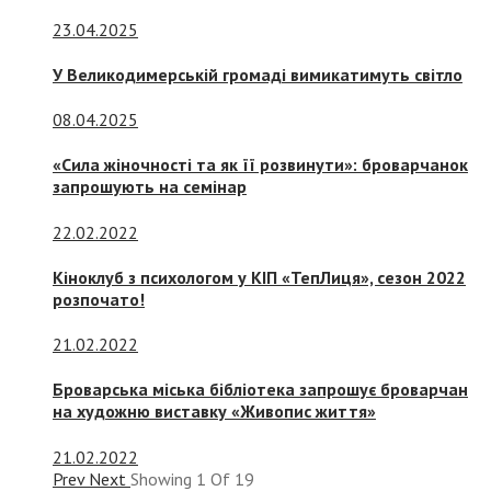
23.04.2025
У Великодимерській громаді вимикатимуть світло
08.04.2025
«Сила жіночності та як її розвинути»: броварчанок
запрошують на семінар
22.02.2022
Кіноклуб з психологом у КІП «ТепЛиця», сезон 2022
розпочато!
21.02.2022
Броварська міська бібліотека запрошує броварчан
на художню виставку «Живопис життя»
21.02.2022
Prev
Next
Showing
1
Of
19