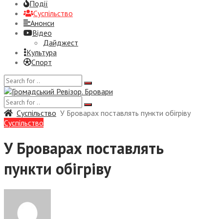
Події
Суспiльство
Анонси
Відео
Дайджест
Культура
Спорт
Суспiльство
У Броварах поставлять пункти обігріву
Суспiльство
У Броварах поставлять
пункти обігріву