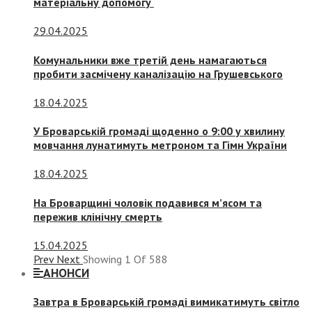
матеріальну допомогу
29.04.2025
Комунальники вже третій день намагаються
пробити засмічену каналізацію на Грушевського
18.04.2025
У Броварській громаді щоденно о 9:00 у хвилину
мовчання лунатимуть метроном та Гімн України
18.04.2025
На Броварщині чоловік подавився м’ясом та
пережив клінічну смерть
15.04.2025
Prev
Next
Showing
1
Of
588
АНОНСИ
Завтра в Броварській громаді вимикатимуть світло