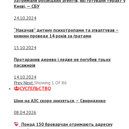
Затримали російських агентів, які готували теракт у
Києві, — СБУ
24.10.2024
“Накачав” дитину психотропами та згвалтував –
киянин проведе 14 років за ґратами
15.10.2024
Протаранив дерево і ледве не погубив трьох
пасажирів
14.10.2024
Prev
Next
Showing
1
Of
86
СУСПIЛЬСТВО
Ціни на АЗС скоро знизяться, –
Свириденко
08.04.2026
Понад 150 броварчан отримають адресну