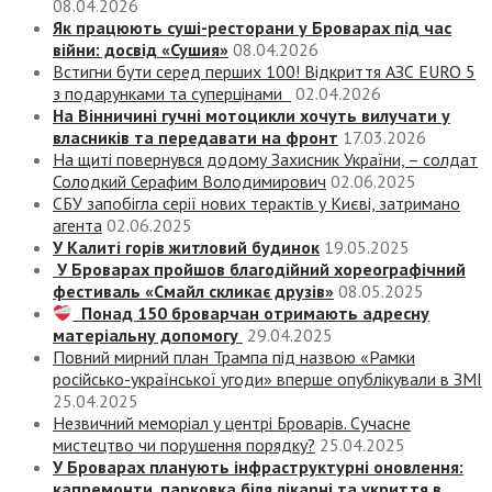
08.04.2026
Як працюють суші-ресторани у Броварах під час
війни: досвід «Сушия»
08.04.2026
Встигни бути серед перших 100! Відкриття АЗС EURO 5
з подарунками та суперцінами
02.04.2026
На Вінничині гучні мотоцикли хочуть вилучати у
власників та передавати на фронт
17.03.2026
На щиті повернувся додому Захисник України, – солдат
Солодкий Серафим Володимирович
02.06.2025
СБУ запобігла серії нових терактів у Києві, затримано
агента
02.06.2025
У Калиті горів житловий будинок
19.05.2025
У Броварах пройшов благодійний хореографічний
фестиваль «Смайл скликає друзів»
08.05.2025
Понад 150 броварчан отримають адресну
матеріальну допомогу
29.04.2025
Повний мирний план Трампа під назвою «‎Рамки
російсько-української угоди» вперше опублікували в ЗМІ
25.04.2025
Незвичний меморіал у центрі Броварів. Сучасне
мистецтво чи порушення порядку?
25.04.2025
У Броварах планують інфраструктурні оновлення:
капремонти, парковка біля лікарні та укриття в