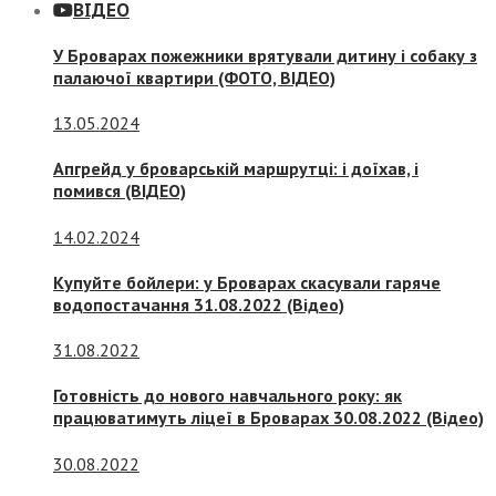
ВІДЕО
У Броварах пожежники врятували дитину і собаку з
палаючої квартири (ФОТО, ВІДЕО)
13.05.2024
Апгрейд у броварській маршрутці: і доїхав, і
помився (ВІДЕО)
14.02.2024
Купуйте бойлери: у Броварах скасували гаряче
водопостачання 31.08.2022 (Відео)
31.08.2022
Готовність до нового навчального року: як
працюватимуть ліцеї в Броварах 30.08.2022 (Відео)
30.08.2022