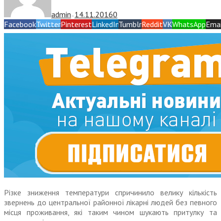
admin
14.11.2016
0
—
Facebook
Twitter
Pinterest
LinkedIn
Tumblr
Reddit
VK
WhatsApp
Emai
Різке зниження температури спричинило велику кількість
звернень до центральної районної лікарні людей без певного
місця проживання, які таким чином шукають притулку та