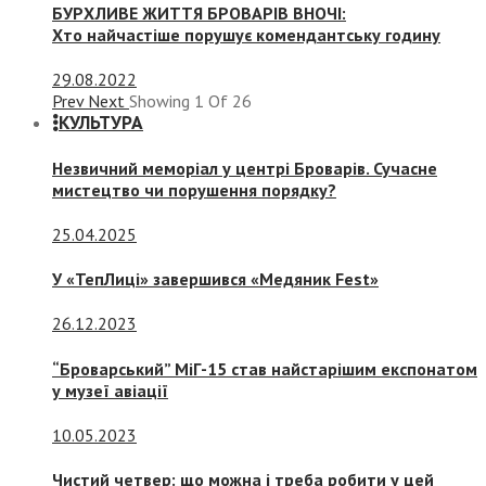
БУРХЛИВЕ ЖИТТЯ БРОВАРІВ ВНОЧІ:
Хто найчастіше порушує комендантську годину
29.08.2022
Prev
Next
Showing
1
Of
26
КУЛЬТУРА
Незвичний меморіал у центрі Броварів. Сучасне
мистецтво чи порушення порядку?
25.04.2025
У «ТепЛиці» завершився «Медяник Fest»
26.12.2023
“Броварський” МіГ-15 став найстарішим експонатом
у музеї авіації
10.05.2023
Чистий четвер: що можна і треба робити у цей