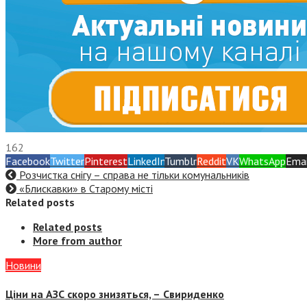
162
Facebook
Twitter
Pinterest
LinkedIn
Tumblr
Reddit
VK
WhatsApp
Emai
Розчистка снігу – справа не тільки комунальників
«Блискавки» в Старому місті
Related posts
Related posts
More from author
Новини
Ціни на АЗС скоро знизяться, –
Свириденко