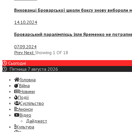
Вихованці Броварської школи боксу знову вибороли 
14.10.2024
Броварський паралімпієць Ілля Яременко не потрапив
07.09.2024
Prev
Next
Showing
1
Of
18
Сьогодні
Пятница 7 августа 2026
Головна
Війна
Новини
Події
Суспiльство
Анонси
Відео
Дайджест
Культура