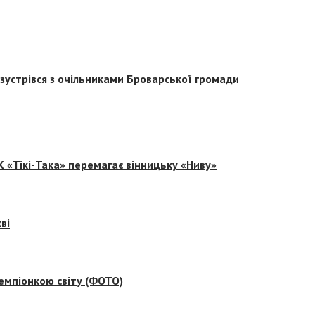
зустрівся з очільниками Броварської громади
 «Тікі-Така» перемагає вінницьку «Ниву»
ві
емпіонкою світу (ФОТО)