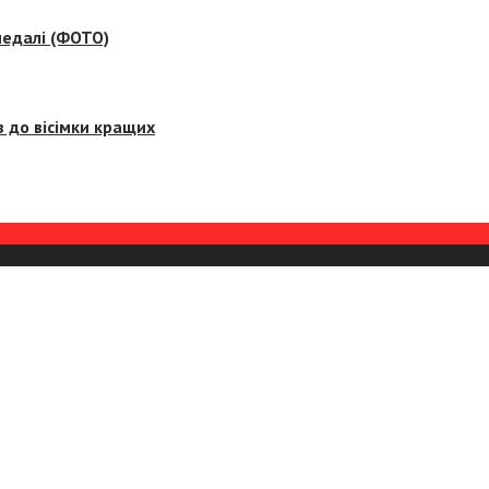
медалі (ФОТО)
 до вісімки кращих