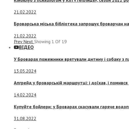
21.02.2022
Броварська міська бібліотека запрошує броварчан 
21.02.2022
Prev
Next
Showing
1
Of
19
ВІДЕО
У Броварах пожежники врятували дитину і собаку з 
13.05.2024
Апгрейд у броварській маршрутці: і доїхав, і помився
14.02.2024
Купуйте бойлери: у Броварах скасували гаряче водоп
31.08.2022