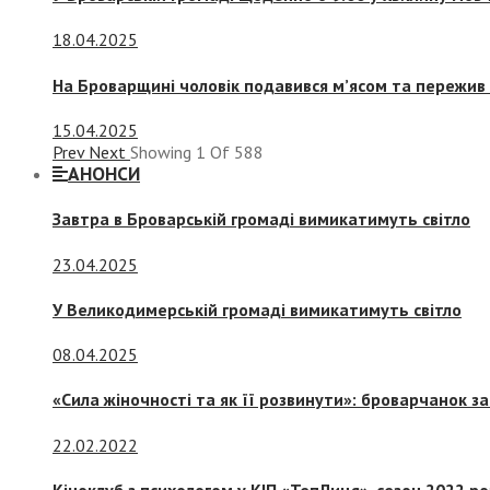
18.04.2025
На Броварщині чоловік подавився м’ясом та пережив 
15.04.2025
Prev
Next
Showing
1
Of
588
АНОНСИ
Завтра в Броварській громаді вимикатимуть світло
23.04.2025
У Великодимерській громаді вимикатимуть світло
08.04.2025
«Сила жіночності та як її розвинути»: броварчанок 
22.02.2022
Кіноклуб з психологом у КІП «ТепЛиця», сезон 2022 р