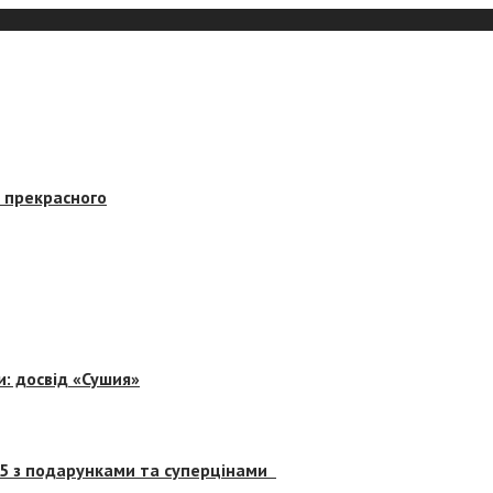
в прекрасного
и: досвід «Сушия»
 5 з подарунками та суперцінами