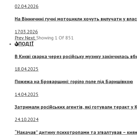
02.04.2026
На Вінничині гучні мотоцикли хочуть вилучати у вла
17.03.2026
Prev
Next
Showing
1
Of
851
ПОДІЇ
В Києві сварка через російську музику закінчилась в
18.04.2025
Пожежа на Броварщині: горіло поле під Баришівкою
14.04.2025
Затримали російських агентів, які готували теракт у К
24.10.2024
“Накачав” дитину психотропами та згвалтував – киян