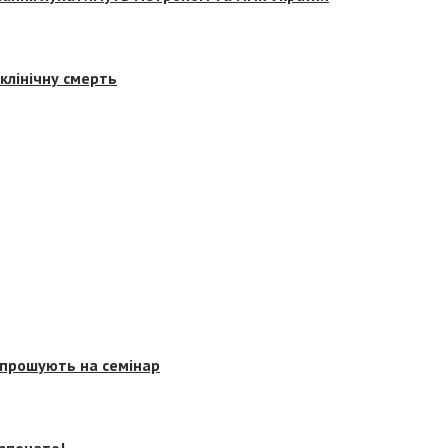
клінічну смерть
запрошують на семінар
озпочато!