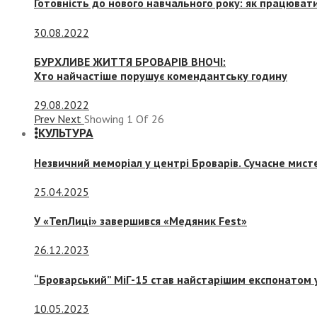
Готовність до нового навчального року: як працювати
30.08.2022
БУРХЛИВЕ ЖИТТЯ БРОВАРІВ ВНОЧІ:
Хто найчастіше порушує комендантську годину
29.08.2022
Prev
Next
Showing
1
Of
26
КУЛЬТУРА
Незвичний меморіал у центрі Броварів. Сучасне мис
25.04.2025
У «ТепЛиці» завершився «Медяник Fest»
26.12.2023
“Броварський” МіГ-15 став найстарішим експонатом у
10.05.2023