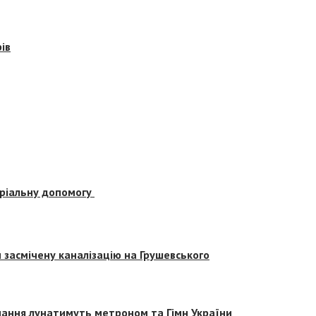
ів
еріальну допомогу
засмічену каналізацію на Грушевського
вчання лунатимуть метроном та Гімн України