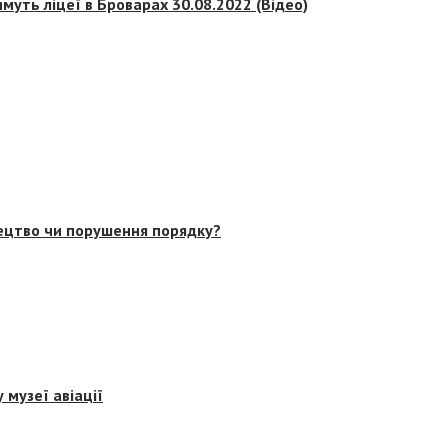
муть ліцеї в Броварах 30.08.2022 (Відео)
тецтво чи порушення порядку?
 музеї авіації