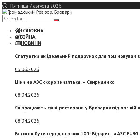
Skip
Пятница 7 августа 2026
to
content
ГОЛОВНА
ВІЙНА
НОВИНИ
Статуетки як ідеальний подарунок для поціновувачі
03.06.2026
Ціни на АЗС скоро знизяться, –
Свириденко
08.04.2026
Як працюють суші-ресторани у Броварах під час війн
08.04.2026
Встигни бути серед перших 100! Відкриття АЗС EURO