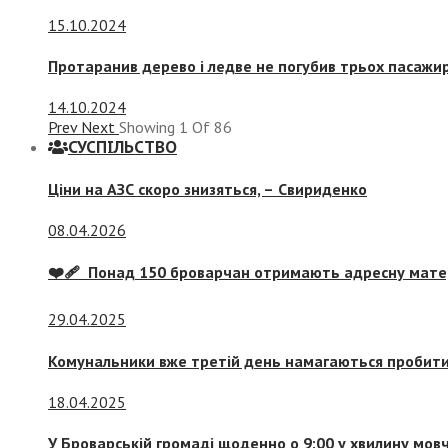
15.10.2024
Протаранив дерево і ледве не погубив трьох пасажир
14.10.2024
Prev
Next
Showing
1
Of
86
СУСПIЛЬСТВО
Ціни на АЗС скоро знизяться, –
Свириденко
08.04.2026
❤️‍🩹 Понад 150 броварчан отримають адресну мат
29.04.2025
Комунальники вже третій день намагаються пробити 
18.04.2025
У Броварській громаді щоденно о 9:00 у хвилину мо