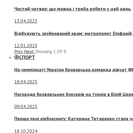
Чистий четвер: що можна і треба робити у цей день
13.04.2023
Відбудують зруйнований храм: митрополит Епіфаній 
12.01.2023
Prev
Next
Showing
1
Of
9
СПОРТ
На чемпіонаті України броварська команда дівчат ФК
18.04.2025
Нагороди броварських боксерів на турнір в Білій Церк
09.04.2025
Перша леді кікбоксингу: Катерина Титаренко стала ч
18.10.2024