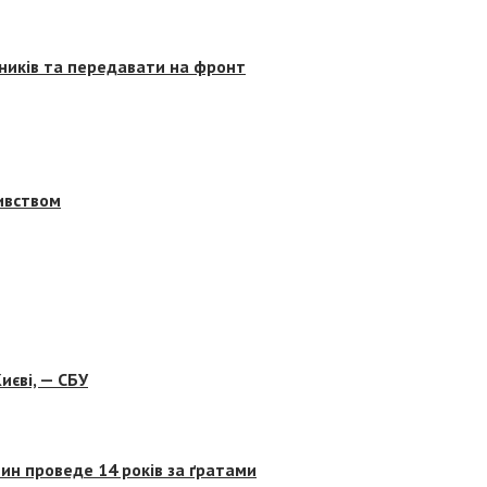
сників та передавати на фронт
бивством
иєві, — СБУ
ин проведе 14 років за ґратами