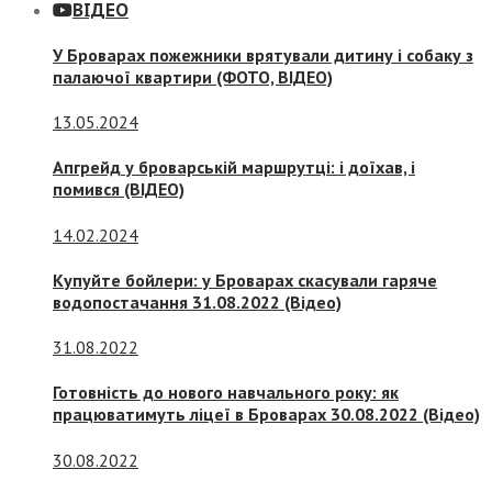
ВІДЕО
У Броварах пожежники врятували дитину і собаку з
палаючої квартири (ФОТО, ВІДЕО)
13.05.2024
Апгрейд у броварській маршрутці: і доїхав, і
помився (ВІДЕО)
14.02.2024
Купуйте бойлери: у Броварах скасували гаряче
водопостачання 31.08.2022 (Відео)
31.08.2022
Готовність до нового навчального року: як
працюватимуть ліцеї в Броварах 30.08.2022 (Відео)
30.08.2022