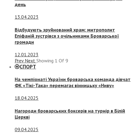
день
13.04.2023
Відбудують зруйнований храм: митрополит
Епіфаній зустрівся з очільниками Броварської
громади
12.01.2023
Prev
Next
Showing
1
Of
9
СПОРТ
На чемпіонаті України броварська команда дівчат
ФК «Тікі-Така» перемагає вінницьку «Ниву»
18.04.2025
Нагороди броварських боксерів на турнір в Білій
Церкві
09.04.2025