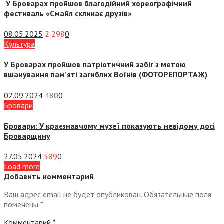
У Броварах пройшов благодійний хореографічний
фестиваль «Смайл скликає друзів»
08.05.2025
2 298
0
Культура
У Броварах пройшов патріотичний забіг з метою
вшанування пам’яті загиблих Воїнів (ФОТОРЕПОРТАЖ)
02.09.2024
480
0
Бровари
Бровари: У краєзнавчому музеї показують невідому досі
Броварщину
27.05.2024
589
0
Load more
Добавить комментарий
Ваш адрес email не будет опубликован.
Обязательные поля
помечены
*
Комментарий
*