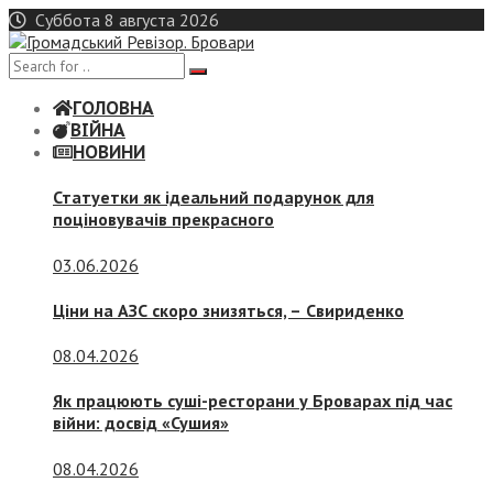
Skip
Суббота 8 августа 2026
to
content
ГОЛОВНА
ВІЙНА
НОВИНИ
Статуетки як ідеальний подарунок для
поціновувачів прекрасного
03.06.2026
Ціни на АЗС скоро знизяться, –
Свириденко
08.04.2026
Як працюють суші-ресторани у Броварах під час
війни: досвід «Сушия»
08.04.2026