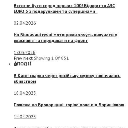
Встигни бути серед перших 100! Відкриття АЗС
EURO 5 з подарунками та суперцінами
02.04.2026
На Вінничині гучні мотоцикли хочуть вилучати у
власників та передавати на фронт
17.03.2026
Prev
Next
Showing
1
Of
851
ПОДІЇ
В Києві сварка через російську музику закінчилась
вбивством
18.04.2025
Пожежа на Броварщині: горіло поле під Баришівкою
14.04.2025