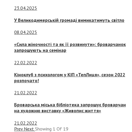
23.04.2025
У Великодимерській громаді вимикатимуть світло
08.04.2025
«Сила жіночності та як її розвинути»: броварчанок
запрошують на семінар
22.02.2022
Кіноклуб з психологом у КІП «ТепЛиця», сезон 2022
розпочато!
21.02.2022
Броварська міська бібліотека запрошує броварчан
на художню виставку «Живопис життя»
21.02.2022
Prev
Next
Showing
1
Of
19