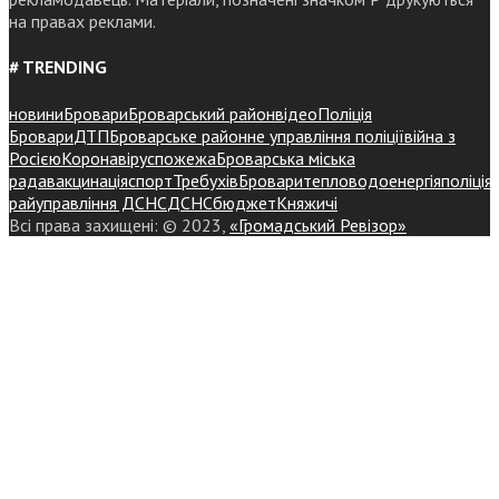
на правах реклами.
# TRENDING
новини
Бровари
Броварський район
відео
Поліція
Бровари
ДТП
Броварське районне управління поліції
війна з
Росією
Коронавірус
пожежа
Броварська міська
рада
вакцинація
спорт
Требухів
Броваритепловодоенергія
поліція
райуправління ДСНС
ДСНС
бюджет
Княжичі
Всі права захищені: © 2023,
«Громадський Ревізор»