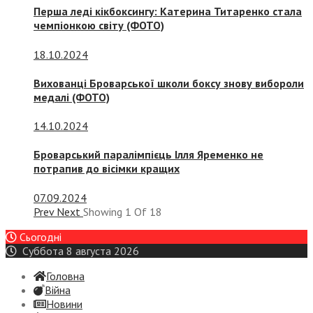
Перша леді кікбоксингу: Катерина Титаренко стала
чемпіонкою світу (ФОТО)
18.10.2024
Вихованці Броварської школи боксу знову вибороли
медалі (ФОТО)
14.10.2024
Броварський паралімпієць Ілля Яременко не
потрапив до вісімки кращих
07.09.2024
Prev
Next
Showing
1
Of
18
Сьогодні
Суббота 8 августа 2026
Головна
Війна
Новини