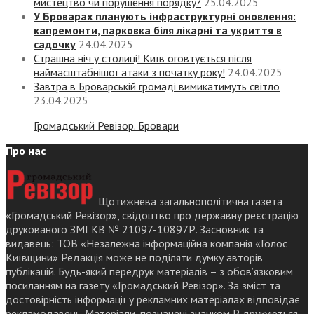
мистецтво чи порушення порядку?
25.04.2025
У Броварах планують інфраструктурні оновлення:
капремонти, парковка біля лікарні та укриття в
садочку
24.04.2025
Страшна ніч у столиці! Київ оговтується після
наймасштабнішої атаки з початку року!
24.04.2025
Завтра в Броварській громаді вимикатимуть світло
23.04.2025
Громадський Ревізор. Бровари
Про нас
Щотижнева загальнополітична газета
«Громадський Ревізор», свідоцтво про державну реєстрацію
друкованого ЗМІ КВ № 21097-10897Р. Засновник та
видавець: ТОВ «Незалежна інформаційна компанія «Голос
Київщини» Редакція може не поділяти думку авторів
публікацій. Будь-який передрук матеріалів – з обов’язковим
посиланням на газету «Громадський Ревізор». За зміст та
достовірність інформації у рекламних матеріалах відповідає
рекламодавець. Матеріали, позначені значком Р друкуються