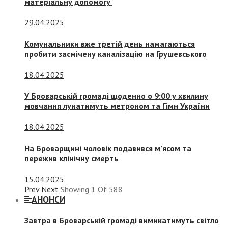
матеріальну допомогу
29.04.2025
Комунальники вже третій день намагаються
пробити засмічену каналізацію на Грушевського
18.04.2025
У Броварській громаді щоденно о 9:00 у хвилину
мовчання лунатимуть метроном та Гімн України
18.04.2025
На Броварщині чоловік подавився м’ясом та
пережив клінічну смерть
15.04.2025
Prev
Next
Showing
1
Of
588
АНОНСИ
Завтра в Броварській громаді вимикатимуть світло