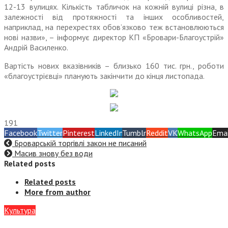
12-13 вулицях. Кількість табличок на кожній вулиці різна, в
залежності від протяжності та інших особливостей,
наприклад, на перехрестях обов’язково теж встановлюються
нові назви», – інформує директор КП «Бровари-Благоустрій»
Андрій Василенко.
Вартість нових вказівників – близько 160 тис. грн., роботи
«благоустрієвці» планують закінчити до кінця листопада.
191
Facebook
Twitter
Pinterest
LinkedIn
Tumblr
Reddit
VK
WhatsApp
Emai
Броварській торгівлі закон не писаний
Масив знову без води
Related posts
Related posts
More from author
Культура