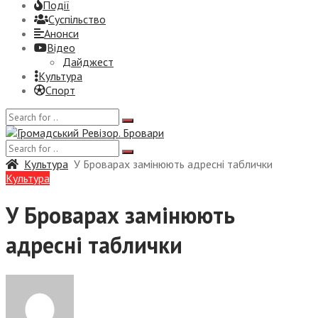
Події
Суспiльство
Анонси
Відео
Дайджест
Культура
Спорт
Культура
У Броварах замінюють адресні таблички
Культура
У Броварах замінюють
адресні таблички