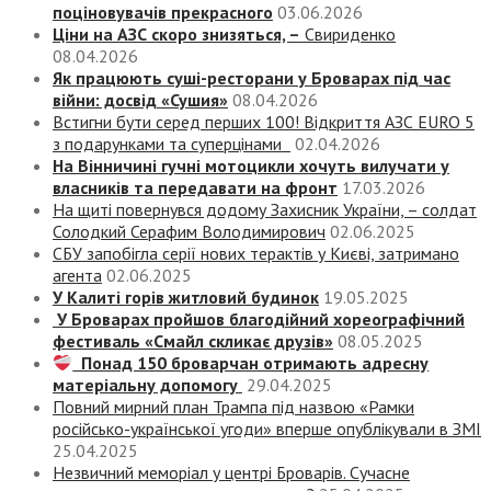
поціновувачів прекрасного
03.06.2026
Ціни на АЗС скоро знизяться, –
Свириденко
08.04.2026
Як працюють суші-ресторани у Броварах під час
війни: досвід «Сушия»
08.04.2026
Встигни бути серед перших 100! Відкриття АЗС EURO 5
з подарунками та суперцінами
02.04.2026
На Вінничині гучні мотоцикли хочуть вилучати у
власників та передавати на фронт
17.03.2026
На щиті повернувся додому Захисник України, – солдат
Солодкий Серафим Володимирович
02.06.2025
СБУ запобігла серії нових терактів у Києві, затримано
агента
02.06.2025
У Калиті горів житловий будинок
19.05.2025
У Броварах пройшов благодійний хореографічний
фестиваль «Смайл скликає друзів»
08.05.2025
Понад 150 броварчан отримають адресну
матеріальну допомогу
29.04.2025
Повний мирний план Трампа під назвою «‎Рамки
російсько-української угоди» вперше опублікували в ЗМІ
25.04.2025
Незвичний меморіал у центрі Броварів. Сучасне