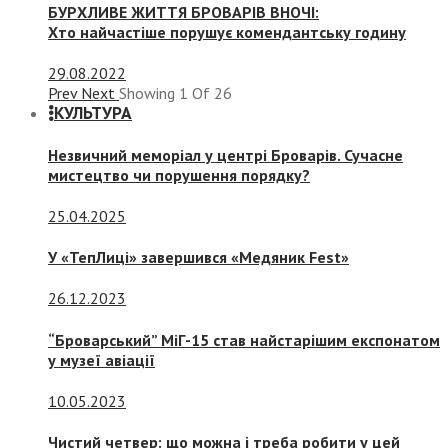
БУРХЛИВЕ ЖИТТЯ БРОВАРІВ ВНОЧІ:
Хто найчастіше порушує комендантську годину
29.08.2022
Prev
Next
Showing
1
Of
26
КУЛЬТУРА
Незвичний меморіал у центрі Броварів. Сучасне
мистецтво чи порушення порядку?
25.04.2025
У «ТепЛиці» завершився «Медяник Fest»
26.12.2023
“Броварський” МіГ-15 став найстарішим експонатом
у музеї авіації
10.05.2023
Чистий четвер: що можна і треба робити у цей