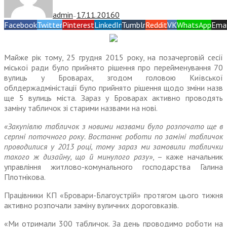
admin
17.11.2016
0
—
Facebook
Twitter
Pinterest
LinkedIn
Tumblr
Reddit
VK
WhatsApp
Emai
Майже рік тому, 25 грудня 2015 року, на позачерговій сесії
міської ради було прийнято рішення про перейменування 70
вулиць у Броварах, згодом головою Київської
облдержадміністації було прийнято рішення щодо зміни назв
ще 5 вулиць міста. Зараз у Броварах активно проводять
заміну табличок зі старими назвами на нові.
«Закупівлю табличок з новими назвами було розпочато ще в
серпні поточного року. Востаннє роботи по заміні табличок
проводилися у 2013 році, тому зараз ми замовили таблички
такого ж дизайну, що й минулого разу»
, – каже начальник
управління житлово-комунального господарства Галина
Плотнікова.
Працівники КП «Бровари-Благоустрій» протягом цього тижня
активно розпочали заміну вуличних дороговказів.
«Ми отримали 300 табличок. За день проводимо роботи на