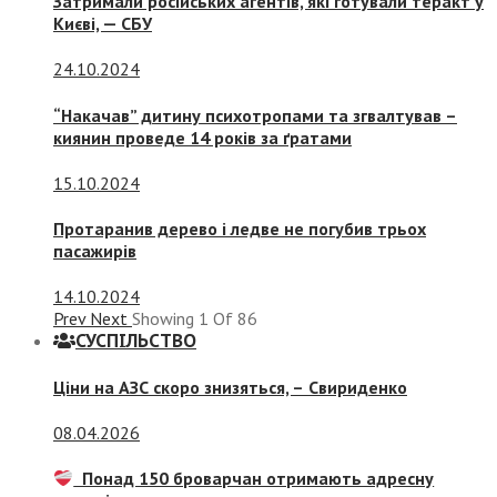
Затримали російських агентів, які готували теракт у
Києві, — СБУ
24.10.2024
“Накачав” дитину психотропами та згвалтував –
киянин проведе 14 років за ґратами
15.10.2024
Протаранив дерево і ледве не погубив трьох
пасажирів
14.10.2024
Prev
Next
Showing
1
Of
86
СУСПIЛЬСТВО
Ціни на АЗС скоро знизяться, –
Свириденко
08.04.2026
Понад 150 броварчан отримають адресну