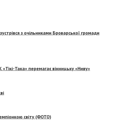
зустрівся з очільниками Броварської громади
 «Тікі-Така» перемагає вінницьку «Ниву»
ві
емпіонкою світу (ФОТО)