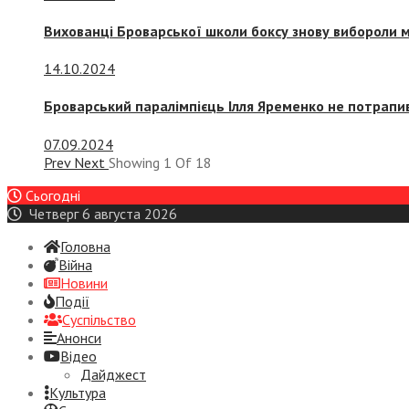
Вихованці Броварської школи боксу знову вибороли 
14.10.2024
Броварський паралімпієць Ілля Яременко не потрапив
07.09.2024
Prev
Next
Showing
1
Of
18
Сьогодні
Четверг 6 августа 2026
Головна
Війна
Новини
Події
Суспiльство
Анонси
Відео
Дайджест
Культура