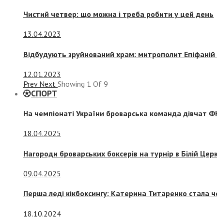
Чистий четвер: що можна і треба робити у цей день
13.04.2023
Відбудують зруйнований храм: митрополит Епіфаній 
12.01.2023
Prev
Next
Showing
1
Of
9
СПОРТ
На чемпіонаті України броварська команда дівчат ФК
18.04.2025
Нагороди броварських боксерів на турнір в Білій Церк
09.04.2025
Перша леді кікбоксингу: Катерина Титаренко стала ч
18.10.2024