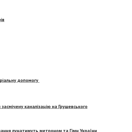
ів
еріальну допомогу
засмічену каналізацію на Грушевського
вчання лунатимуть метроном та Гімн України