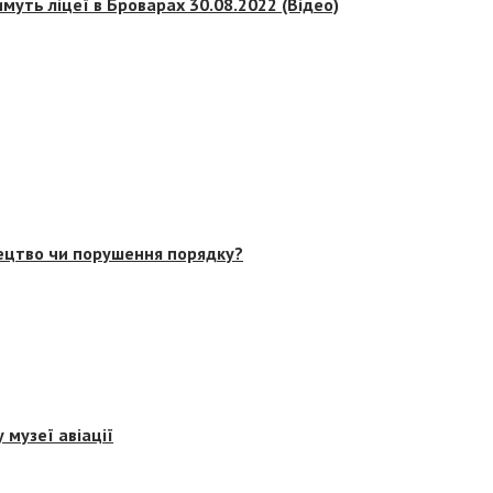
муть ліцеї в Броварах 30.08.2022 (Відео)
тецтво чи порушення порядку?
 музеї авіації