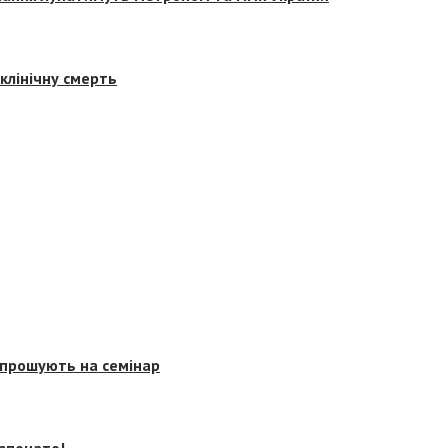
клінічну смерть
запрошують на семінар
озпочато!