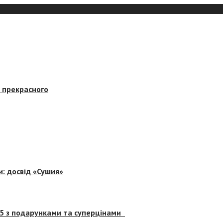
в прекрасного
и: досвід «Сушия»
 5 з подарунками та суперцінами