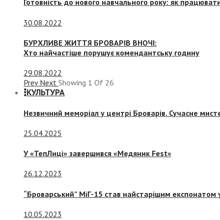
Готовність до нового навчального року: як працювати
30.08.2022
БУРХЛИВЕ ЖИТТЯ БРОВАРІВ ВНОЧІ:
Хто найчастіше порушує комендантську годину
29.08.2022
Prev
Next
Showing
1
Of
26
КУЛЬТУРА
Незвичний меморіал у центрі Броварів. Сучасне мис
25.04.2025
У «ТепЛиці» завершився «Медяник Fest»
26.12.2023
“Броварський” МіГ-15 став найстарішим експонатом у
10.05.2023