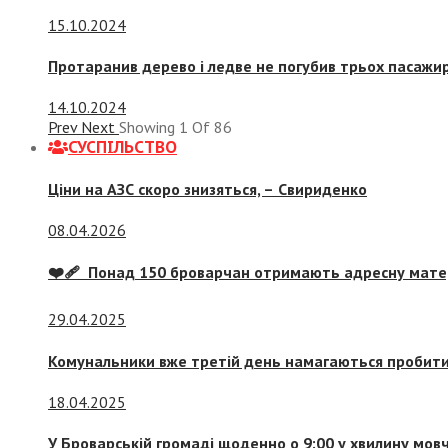
15.10.2024
Протаранив дерево і ледве не погубив трьох пасажир
14.10.2024
Prev
Next
Showing
1
Of
86
СУСПIЛЬСТВО
Ціни на АЗС скоро знизяться, –
Свириденко
08.04.2026
❤️‍🩹 Понад 150 броварчан отримають адресну мат
29.04.2025
Комунальники вже третій день намагаються пробити 
18.04.2025
У Броварській громаді щоденно о 9:00 у хвилину мо