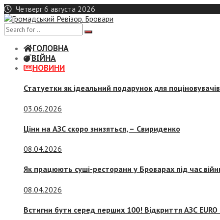
Skip
Четверг 6 августа 2026
to
content
ГОЛОВНА
ВІЙНА
НОВИНИ
Статуетки як ідеальний подарунок для поціновувачі
03.06.2026
Ціни на АЗС скоро знизяться, –
Свириденко
08.04.2026
Як працюють суші-ресторани у Броварах під час війн
08.04.2026
Встигни бути серед перших 100! Відкриття АЗС EURO