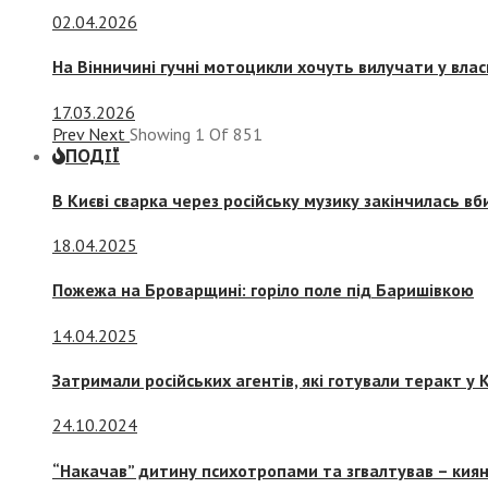
02.04.2026
На Вінничині гучні мотоцикли хочуть вилучати у вла
17.03.2026
Prev
Next
Showing
1
Of
851
ПОДІЇ
В Києві сварка через російську музику закінчилась в
18.04.2025
Пожежа на Броварщині: горіло поле під Баришівкою
14.04.2025
Затримали російських агентів, які готували теракт у К
24.10.2024
“Накачав” дитину психотропами та згвалтував – киян