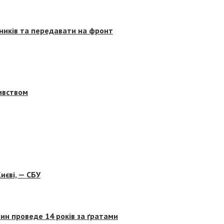
сників та передавати на фронт
бивством
иєві, — СБУ
ин проведе 14 років за ґратами