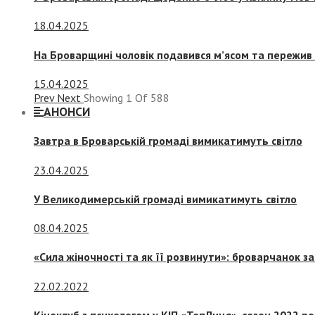
18.04.2025
На Броварщині чоловік подавився м’ясом та пережив 
15.04.2025
Prev
Next
Showing
1
Of
588
АНОНСИ
Завтра в Броварській громаді вимикатимуть світло
23.04.2025
У Великодимерській громаді вимикатимуть світло
08.04.2025
«Сила жіночності та як її розвинути»: броварчанок 
22.02.2022
Кіноклуб з психологом у КІП «ТепЛиця», сезон 2022 р