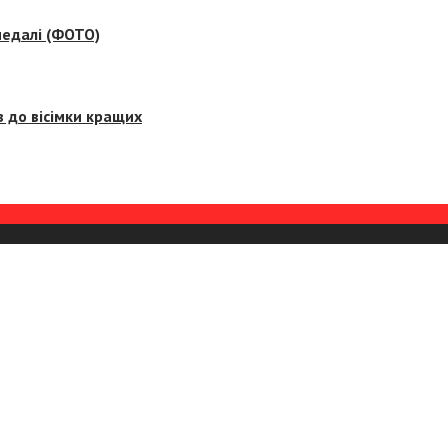
медалі (ФОТО)
 до вісімки кращих