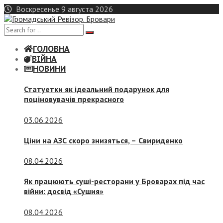
Skip
Воскресенье 9 августа 2026
to
content
ГОЛОВНА
ВІЙНА
НОВИНИ
Статуетки як ідеальний подарунок для
поціновувачів прекрасного
03.06.2026
Ціни на АЗС скоро знизяться, –
Свириденко
08.04.2026
Як працюють суші-ресторани у Броварах під час
війни: досвід «Сушия»
08.04.2026