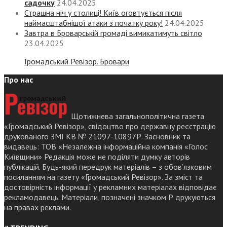
садочку
24.04.2025
Страшна ніч у столиці! Київ оговтується після
наймасштабнішої атаки з початку року!
24.04.2025
Завтра в Броварській громаді вимикатимуть світло
23.04.2025
Громадський Ревізор. Бровари
Про нас
Щотижнева загальнополітична газета
«Громадський Ревізор», свідоцтво про державну реєстрацію
друкованого ЗМІ КВ № 21097-10897Р. Засновник та
видавець: ТОВ «Незалежна інформаційна компанія «Голос
Київщини» Редакція може не поділяти думку авторів
публікацій. Будь-який передрук матеріалів – з обов’язковим
посиланням на газету «Громадський Ревізор». За зміст та
достовірність інформації у рекламних матеріалах відповідає
рекламодавець. Матеріали, позначені значком Р друкуються
на правах реклами.