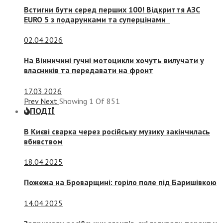
Встигни бути серед перших 100! Відкриття АЗС
EURO 5 з подарунками та суперцінами
02.04.2026
На Вінничині гучні мотоцикли хочуть вилучати у
власників та передавати на фронт
17.03.2026
Prev
Next
Showing
1
Of
851
ПОДІЇ
В Києві сварка через російську музику закінчилась
вбивством
18.04.2025
Пожежа на Броварщині: горіло поле під Баришівкою
14.04.2025