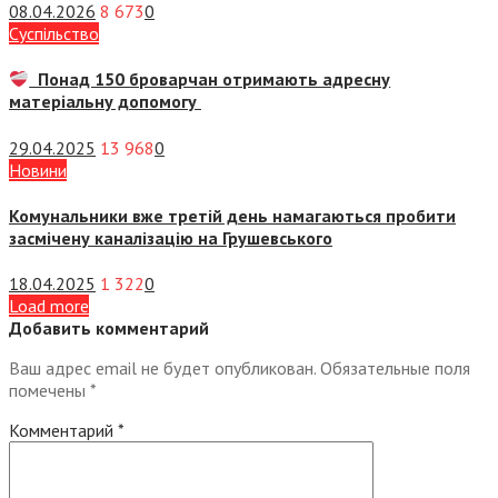
08.04.2026
8 673
0
Суспiльство
Понад 150 броварчан отримають адресну
матеріальну допомогу
29.04.2025
13 968
0
Новини
Комунальники вже третій день намагаються пробити
засмічену каналізацію на Грушевського
18.04.2025
1 322
0
Load more
Добавить комментарий
Ваш адрес email не будет опубликован.
Обязательные поля
помечены
*
Комментарий
*