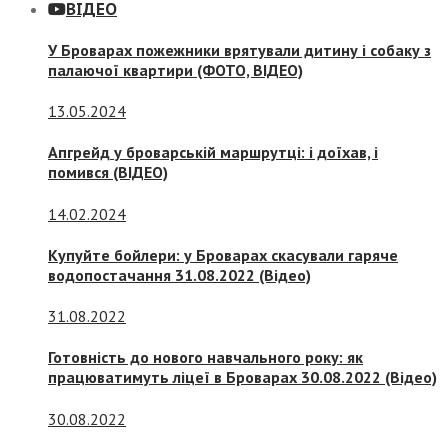
ВІДЕО
У Броварах пожежники врятували дитину і собаку з
палаючої квартири (ФОТО, ВІДЕО)
13.05.2024
Апгрейд у броварській маршрутці: і доїхав, і
помився (ВІДЕО)
14.02.2024
Купуйте бойлери: у Броварах скасували гаряче
водопостачання 31.08.2022 (Відео)
31.08.2022
Готовність до нового навчального року: як
працюватимуть ліцеї в Броварах 30.08.2022 (Відео)
30.08.2022