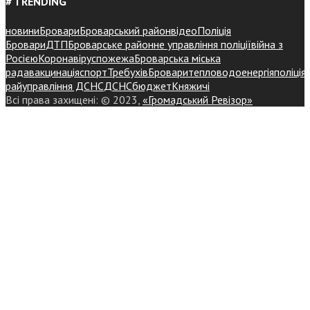
# TRENDING
новини
Бровари
Броварський район
відео
Поліція
Бровари
ДТП
Броварське районне управління поліції
війна з
Росією
Коронавірус
пожежа
Броварська міська
рада
вакцинація
спорт
Требухів
Броваритепловодоенергія
поліція
райуправління ДСНС
ДСНС
бюджет
Княжичі
Всі права захищені: © 2023,
«Громадський Ревізор»