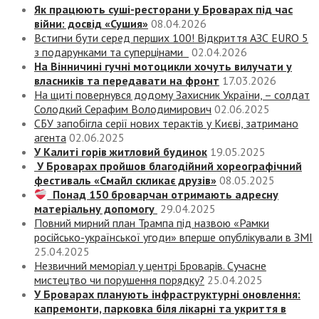
Як працюють суші-ресторани у Броварах під час
війни: досвід «Сушия»
08.04.2026
Встигни бути серед перших 100! Відкриття АЗС EURO 5
з подарунками та суперцінами
02.04.2026
На Вінничині гучні мотоцикли хочуть вилучати у
власників та передавати на фронт
17.03.2026
На щиті повернувся додому Захисник України, – солдат
Солодкий Серафим Володимирович
02.06.2025
СБУ запобігла серії нових терактів у Києві, затримано
агента
02.06.2025
У Калиті горів житловий будинок
19.05.2025
У Броварах пройшов благодійний хореографічний
фестиваль «Смайл скликає друзів»
08.05.2025
Понад 150 броварчан отримають адресну
матеріальну допомогу
29.04.2025
Повний мирний план Трампа під назвою «‎Рамки
російсько-української угоди» вперше опублікували в ЗМІ
25.04.2025
Незвичний меморіал у центрі Броварів. Сучасне
мистецтво чи порушення порядку?
25.04.2025
У Броварах планують інфраструктурні оновлення:
капремонти, парковка біля лікарні та укриття в