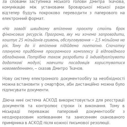
За словами заступника міського голови Дмитра Ткачова,
комунікацію між установами Броварської міської ради
відтепер будуть покроково переводити з паперового на
електронний формат.
«На заваді швидкому втіленню проєкту стоїть брак
фінансових ресурсів. Програма, яку ми хочемо запровадити,
коштує 25 мільйонів гривень, обслуговування – 2,5 мільйона на
рік. Тому до її втілення підійдемо поетапно. Спочатку
плануємо придбання програмного комплексу й відповідного
обладнання. Потрібно також розробити й індивідуалізувати
додаткові модулі, навчити посадовців користуватися
нововведенням»
, – сказав Дмитро Ткачов.
Нову систему електронного документообігу за необхідності
можна встановити у смартфон, аби дистанційно можна було
підписувати документи.
Діюча нині система АСКОД використовується для реєстрації
документів та контролює строки їх виконання. Тому в
міськраді переважає паперовий документообіг з
неодноразовим копіюванням та занесенням сканованого
примірника в АСКОД після кожної письмової резолюції.