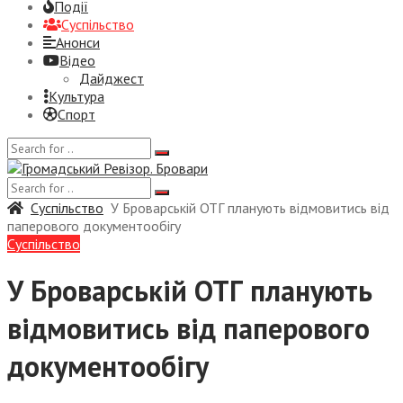
Події
Суспiльство
Анонси
Відео
Дайджест
Культура
Спорт
Суспiльство
У Броварській ОТГ планують відмовитись від
паперового документообігу
Суспiльство
У Броварській ОТГ планують
відмовитись від паперового
документообігу