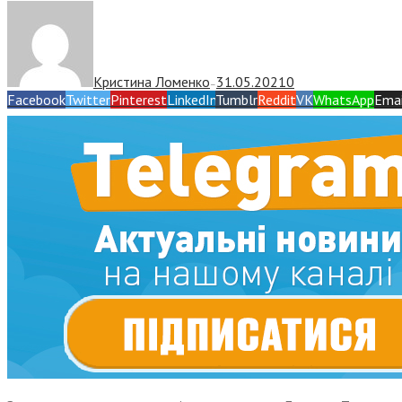
Кристина Ломенко
31.05.2021
0
—
Facebook
Twitter
Pinterest
LinkedIn
Tumblr
Reddit
VK
WhatsApp
Emai