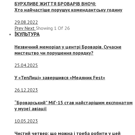
БУРХЛИВЕ ЖИТТЯ БРОВАРІВ ВНОЧІ:
Хто найчастіше порушує комендантську годину
29.08.2022
Prev
Next
Showing
1
Of
26
КУЛЬТУРА
Незвичний меморіал у центрі Броварів. Сучасне
мистецтво чи порушення порядку?
25.04.2025
У «ТепЛиці» завершився «Медяник Fest»
26.12.2023
“Броварський” МіГ-15 став найстарішим експонатом
у музеї авіації
10.05.2023
Чистий четвер: що можна і треба робити у цей