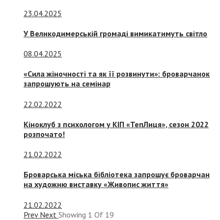
23.04.2025
У Великодимерській громаді вимикатимуть світло
08.04.2025
«Сила жіночності та як її розвинути»: броварчанок
запрошують на семінар
22.02.2022
Кіноклуб з психологом у КІП «ТепЛиця», сезон 2022
розпочато!
21.02.2022
Броварська міська бібліотека запрошує броварчан
на художню виставку «Живопис життя»
21.02.2022
Prev
Next
Showing
1
Of
19