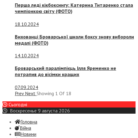
Перша леді кікбоксингу: Катерина Титаренко стала
чемпіонкою світу (ФОТО)
18.10.2024
Вихованці Броварської школи боксу знову вибороли
медалі (ФОТО)
14.10.2024
Броварський паралімпієць Ілля Яременко не
потрапив до вісімки кращих
07.09.2024
Prev
Next
Showing
1
Of
18
Сьогодні
Воскресенье 9 августа 2026
Головна
Війна
Новини