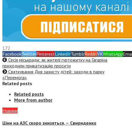
172
Facebook
Twitter
Pinterest
LinkedIn
Tumblr
Reddit
VK
WhatsApp
Emai
Сесія міськради: як жителі гуртожитку на Гагаріна
приходили приватизацію просити
Святкування Дня захисту дітей: заходи в парку
«Перемога»
Related posts
Related posts
More from author
Новини
Ціни на АЗС скоро знизяться, –
Свириденко