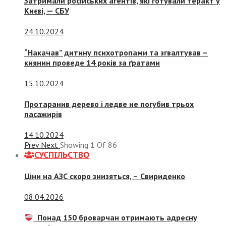
Затримали російських агентів, які готували теракт у
Києві, — СБУ
24.10.2024
“Накачав” дитину психотропами та згвалтував –
киянин проведе 14 років за ґратами
15.10.2024
Протаранив дерево і ледве не погубив трьох
пасажирів
14.10.2024
Prev
Next
Showing
1
Of
86
СУСПIЛЬСТВО
Ціни на АЗС скоро знизяться, –
Свириденко
08.04.2026
Понад 150 броварчан отримають адресну