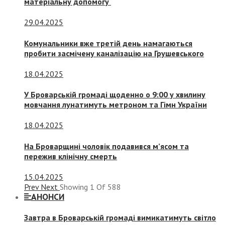
матеріальну допомогу
29.04.2025
Комунальники вже третій день намагаються
пробити засмічену каналізацію на Грушевського
18.04.2025
У Броварській громаді щоденно о 9:00 у хвилину
мовчання лунатимуть метроном та Гімн України
18.04.2025
На Броварщині чоловік подавився м’ясом та
пережив клінічну смерть
15.04.2025
Prev
Next
Showing
1
Of
588
АНОНСИ
Завтра в Броварській громаді вимикатимуть світло