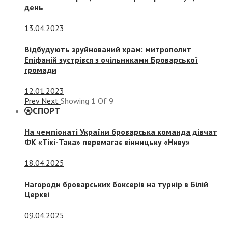
день
13.04.2023
Відбудують зруйнований храм: митрополит
Епіфаній зустрівся з очільниками Броварської
громади
12.01.2023
Prev
Next
Showing
1
Of
9
СПОРТ
На чемпіонаті України броварська команда дівчат
ФК «Тікі-Така» перемагає вінницьку «Ниву»
18.04.2025
Нагороди броварських боксерів на турнір в Білій
Церкві
09.04.2025