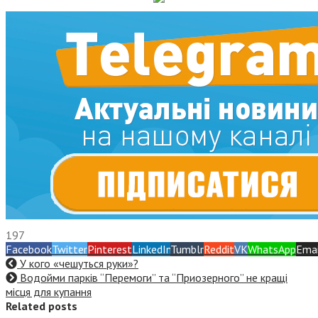
197
Facebook
Twitter
Pinterest
LinkedIn
Tumblr
Reddit
VK
WhatsApp
Emai
У кого «чешуться руки»?
Водойми парків “Перемоги” та “Приозерного” не кращі
місця для купання
Related posts