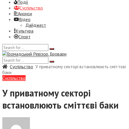
Події
Суспiльство
Анонси
Відео
Дайджест
Культура
Спорт
Суспiльство
У приватному секторі встановлюють сміттєві
баки
Суспiльство
У приватному секторі
встановлюють сміттєві баки