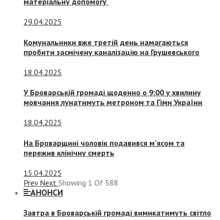
матеріальну допомогу
29.04.2025
Комунальники вже третій день намагаються
пробити засмічену каналізацію на Грушевського
18.04.2025
У Броварській громаді щоденно о 9:00 у хвилину
мовчання лунатимуть метроном та Гімн України
18.04.2025
На Броварщині чоловік подавився м’ясом та
пережив клінічну смерть
15.04.2025
Prev
Next
Showing
1
Of
588
АНОНСИ
Завтра в Броварській громаді вимикатимуть світло