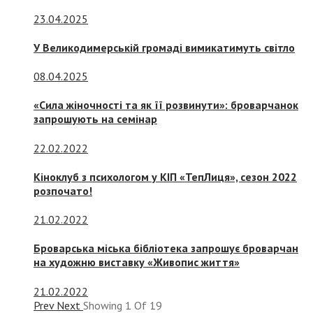
23.04.2025
У Великодимерській громаді вимикатимуть світло
08.04.2025
«Сила жіночності та як її розвинути»: броварчанок
запрошують на семінар
22.02.2022
Кіноклуб з психологом у КІП «ТепЛиця», сезон 2022
розпочато!
21.02.2022
Броварська міська бібліотека запрошує броварчан
на художню виставку «Живопис життя»
21.02.2022
Prev
Next
Showing
1
Of
19