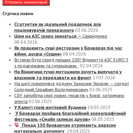
Стрічка новин
Статуетки як ідеальний подарунок для
поціновувачів прекрасного
03.06.2026
Ціни на АЗС скоро знизяться, –
Свириденко
08.04.2026
Як працюють суші-ресторани у Броварах під час
війни: досвід «Сушия»
08.04.2026
Встигни бути серед перших 100! Відкриття АЗС EURO 5
з подарунками та суперцінами
02.04.2026
На Вінничині гучні мотоцикли хочуть вилучати у
власників та передавати на фронт
17.03.2026
На щиті повернувся додому Захисник України, – солдат
Солодкий Серафим Володимирович
02.06.2025
СБУ запобігла серії нових терактів у Києві, затримано
агента
02.06.2025
У Калиті горів житловий будинок
19.05.2025
У Броварах пройшов благодійний хореографічний
фестиваль «Смайл скликає друзів»
08.05.2025
Понад 150 броварчан отримають адресну
матеріальну допомогу
29.04.2025