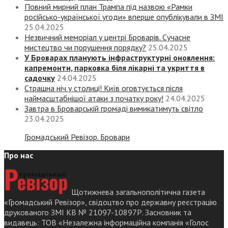
Повний мирний план Трампа під назвою «‎Рамки
російсько-української угоди» вперше опублікували в ЗМІ
25.04.2025
Незвичний меморіал у центрі Броварів. Сучасне
мистецтво чи порушення порядку?
25.04.2025
У Броварах планують інфраструктурні оновлення:
капремонти, парковка біля лікарні та укриття в
садочку
24.04.2025
Страшна ніч у столиці! Київ оговтується після
наймасштабнішої атаки з початку року!
24.04.2025
Завтра в Броварській громаді вимикатимуть світло
23.04.2025
Громадський Ревізор. Бровари
Про нас
Щотижнева загальнополітична газета
«Громадський Ревізор», свідоцтво про державну реєстрацію
друкованого ЗМІ КВ № 21097-10897Р. Засновник та
видавець: ТОВ «Незалежна інформаційна компанія «Голос