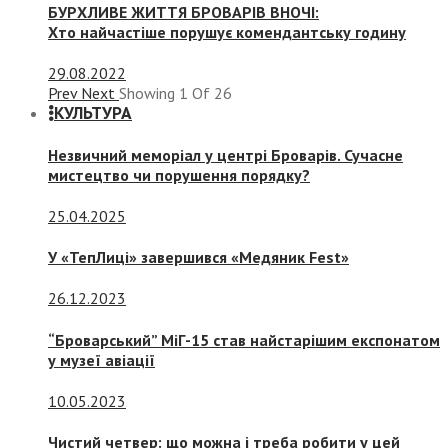
БУРХЛИВЕ ЖИТТЯ БРОВАРІВ ВНОЧІ:
Хто найчастіше порушує комендантську годину
29.08.2022
Prev
Next
Showing
1
Of
26
КУЛЬТУРА
Незвичний меморіал у центрі Броварів. Сучасне
мистецтво чи порушення порядку?
25.04.2025
У «ТепЛиці» завершився «Медяник Fest»
26.12.2023
“Броварський” МіГ-15 став найстарішим експонатом
у музеї авіації
10.05.2023
Чистий четвер: що можна і треба робити у цей