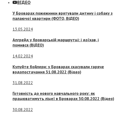
ВІДЕО
У Броварах пожежники врятували дитину і собаку з
палаючої квартири (ФОТО, ВІДЕО)
13.05.2024
Апгрейд у броварській маршрутці: і доїхав, і
помився (ВІДЕО)
14.02.2024
Купуйте бойлери: у Броварах скасували гаряче
водопостачання 31.08.2022 (Відео)
31.08.2022
Готовність до нового навчального року: як
працюватимуть ліцеї в Броварах 30.08.2022 (Відео)
30.08.2022