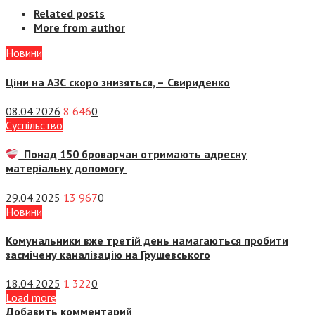
Related posts
More from author
Новини
Ціни на АЗС скоро знизяться, –
Свириденко
08.04.2026
8 646
0
Суспiльство
Понад 150 броварчан отримають адресну
матеріальну допомогу
29.04.2025
13 967
0
Новини
Комунальники вже третій день намагаються пробити
засмічену каналізацію на Грушевського
18.04.2025
1 322
0
Load more
Добавить комментарий