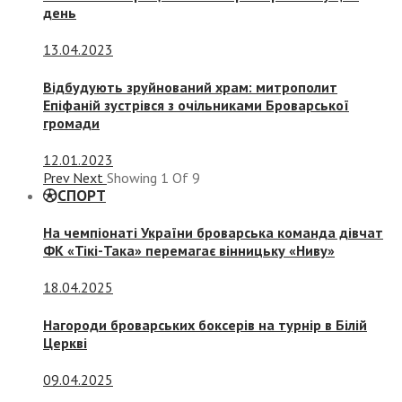
день
13.04.2023
Відбудують зруйнований храм: митрополит
Епіфаній зустрівся з очільниками Броварської
громади
12.01.2023
Prev
Next
Showing
1
Of
9
СПОРТ
На чемпіонаті України броварська команда дівчат
ФК «Тікі-Така» перемагає вінницьку «Ниву»
18.04.2025
Нагороди броварських боксерів на турнір в Білій
Церкві
09.04.2025