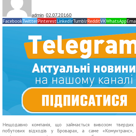
admin
02.07.2016
0
—
Facebook
Twitter
Pinterest
LinkedIn
Tumblr
Reddit
VK
WhatsApp
Emai
Нещодавно компанія, що займається вивозом твердих
побутових відходів у Броварах, а саме «Комунтранс»,