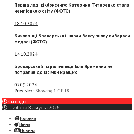
Перша леді кікбоксингу: Катерина Титаренко стала
чемпіонкою світу (ФОТО)
18.10.2024
Вихованці Броварської школи боксу знову вибороли
медалі (ФОТО)
14.10.2024
Броварський паралімпієць Ілля Яременко не
потрапив до вісімки кращих
07.09.2024
Prev
Next
Showing
1
Of
18
Сьогодні
Суббота 8 августа 2026
Головна
Війна
Новини