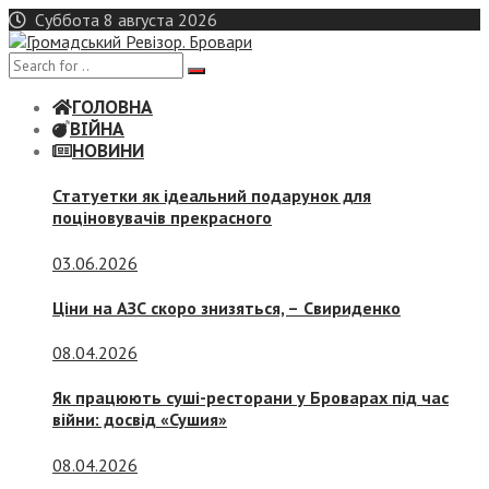
Skip
Суббота 8 августа 2026
to
content
ГОЛОВНА
ВІЙНА
НОВИНИ
Статуетки як ідеальний подарунок для
поціновувачів прекрасного
03.06.2026
Ціни на АЗС скоро знизяться, –
Свириденко
08.04.2026
Як працюють суші-ресторани у Броварах під час
війни: досвід «Сушия»
08.04.2026