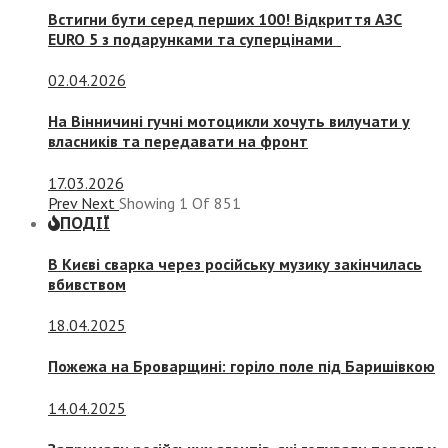
Встигни бути серед перших 100! Відкриття АЗС
EURO 5 з подарунками та суперцінами
02.04.2026
На Вінничині гучні мотоцикли хочуть вилучати у
власників та передавати на фронт
17.03.2026
Prev
Next
Showing
1
Of
851
ПОДІЇ
В Києві сварка через російську музику закінчилась
вбивством
18.04.2025
Пожежа на Броварщині: горіло поле під Баришівкою
14.04.2025