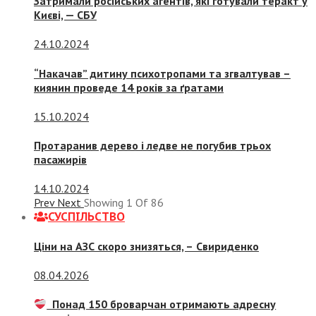
Затримали російських агентів, які готували теракт у
Києві, — СБУ
24.10.2024
“Накачав” дитину психотропами та згвалтував –
киянин проведе 14 років за ґратами
15.10.2024
Протаранив дерево і ледве не погубив трьох
пасажирів
14.10.2024
Prev
Next
Showing
1
Of
86
СУСПIЛЬСТВО
Ціни на АЗС скоро знизяться, –
Свириденко
08.04.2026
Понад 150 броварчан отримають адресну