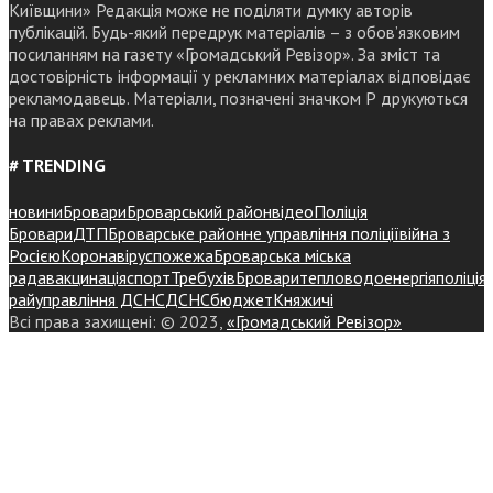
Київщини» Редакція може не поділяти думку авторів
публікацій. Будь-який передрук матеріалів – з обов’язковим
посиланням на газету «Громадський Ревізор». За зміст та
достовірність інформації у рекламних матеріалах відповідає
рекламодавець. Матеріали, позначені значком Р друкуються
на правах реклами.
# TRENDING
новини
Бровари
Броварський район
відео
Поліція
Бровари
ДТП
Броварське районне управління поліції
війна з
Росією
Коронавірус
пожежа
Броварська міська
рада
вакцинація
спорт
Требухів
Броваритепловодоенергія
поліція
райуправління ДСНС
ДСНС
бюджет
Княжичі
Всі права захищені: © 2023,
«Громадський Ревізор»