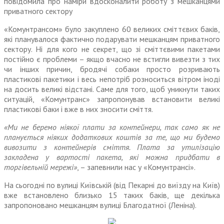
повідомила про наміри вдосконалити роботу з мешканцями
приватного сектору
«Комунтрансом» було закуплено 60 великих сміттєвих баків,
які планувалося фактично подарувати мешканцям приватного
сектору. Ні для кого не секрет, що зі сміттєвими пакетами
постійно є проблеми – якщо вчасно не встигли вивезти з тих
чи інших причин, бродячі собаки просто розривають
пластикові пакетики і весь непотріб розноситься вітром іноді
на досить великі відстані. Саме для того, щоб уникнути таких
ситуацій, «Комунтранс» запропонував встановити великі
пластикові баки і вже в них зносити сміття.
«Ми не беремо ніякої плати за контейнери, так само як не
планується ніяких додаткових коштів за те, що ми будемо
вивозити з контейнерів сміття. Плата за утилізацію
закладена у вартості пакета, які можна придбати в
торгівельній мережі»
, – запевнили нас у «Комунтрансі».
На сьогодні по вулиці Київській (від Пекарні до виїзду на Київ)
вже встановлено близько 15 таких баків, ще декілька
запропоновано мешканцям вулиці Благодатної (Леніна).