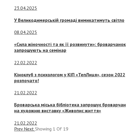
23.04.2025
У Великодимерській громаді вимикатимуть світло
08.04.2025
«Сила жіночності та як її розвинути»: броварчанок
запрошують на семінар
22.02.2022
Кіноклуб з психологом у КІП «ТепЛиця», сезон 2022
розпочато!
21.02.2022
Броварська міська бібліотека запрошує броварчан
на художню виставку «Живопис життя»
21.02.2022
Prev
Next
Showing
1
Of
19