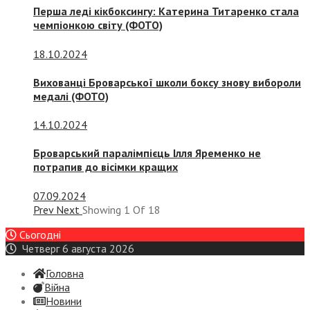
Перша леді кікбоксингу: Катерина Титаренко стала
чемпіонкою світу (ФОТО)
18.10.2024
Вихованці Броварської школи боксу знову вибороли
медалі (ФОТО)
14.10.2024
Броварський паралімпієць Ілля Яременко не
потрапив до вісімки кращих
07.09.2024
Prev
Next
Showing
1
Of
18
Сьогодні
Четверг 6 августа 2026
Головна
Війна
Новини