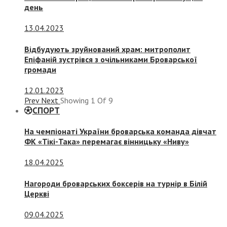
день
13.04.2023
Відбудують зруйнований храм: митрополит
Епіфаній зустрівся з очільниками Броварської
громади
12.01.2023
Prev
Next
Showing
1
Of
9
СПОРТ
На чемпіонаті України броварська команда дівчат
ФК «Тікі-Така» перемагає вінницьку «Ниву»
18.04.2025
Нагороди броварських боксерів на турнір в Білій
Церкві
09.04.2025