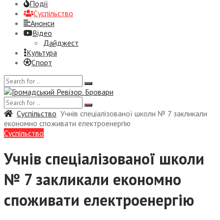
Події
Суспiльство
Анонси
Відео
Дайджест
Культура
Спорт
Суспiльство
Учнів спеціалізованої школи № 7 закликали
економно споживати електроенергію
Суспiльство
Учнів спеціалізованої школи
№ 7 закликали економно
споживати електроенергію