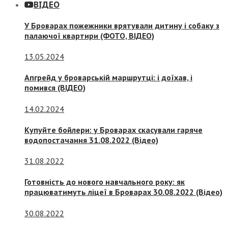
ВІДЕО
У Броварах пожежники врятували дитину і собаку з
палаючої квартири (ФОТО, ВІДЕО)
13.05.2024
Апгрейд у броварській маршрутці: і доїхав, і
помився (ВІДЕО)
14.02.2024
Купуйте бойлери: у Броварах скасували гаряче
водопостачання 31.08.2022 (Відео)
31.08.2022
Готовність до нового навчального року: як
працюватимуть ліцеї в Броварах 30.08.2022 (Відео)
30.08.2022