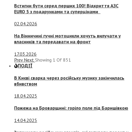
Встигни бути серед перших 100! Відкриття АЗС
EURO 5 з подарунками та суперцінами
02.04.2026
На Вінничині гучні мотоцикли хочуть вилучати у
власників та передавати на фронт
17.03.2026
Prev
Next
Showing
1
Of
851
ПОДІЇ
В Києві сварка через російську музику закінчилась
вбивством
18.04.2025
Пожежа на Броварщині: горіло поле під Баришівкою
14.04.2025