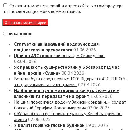
Сохранить моё имя, email и адрес сайта в этом браузере
для последующих моих комментариев.
Стрічка новин
Статуетки як ідеальний подарунок для
поціновувачів прекрасного
03.06.2026
Ціни на АЗС скоро знизяться, –
Свириденко
08.04.2026
Як працюють суші-ресторани у Броварах під час
війни: досвід «Сушия»
08.04.2026
Встигни бути серед перших 100! Відкриття АЗС EURO 5
з подарунками та суперцінами
02.04.2026
На Вінничині гучні мотоцикли хочуть вилучати у
власників та передавати на фронт
17.03.2026
На щиті повернувся додому Захисник України, – солдат
Солодкий Серафим Володимирович
02.06.2025
СБУ запобігла серії нових терактів у Києві, затримано
агента
02.06.2025
У Калиті горів житловий будинок
19.05.2025