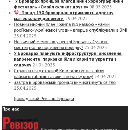
У Броварах пройшов благодійний хореографічний
фестиваль «Смайл скликає друзів»
08.05.2025
Понад 150 броварчан отримають адресну
матеріальну допомогу
29.04.2025
Повний мирний план Трампа під назвою «‎Рамки
російсько-української угоди» вперше опублікували в ЗМІ
25.04.2025
Незвичний меморіал у центрі Броварів. Сучасне
мистецтво чи порушення порядку?
25.04.2025
У Броварах планують інфраструктурні оновлення:
капремонти, парковка біля лікарні та укриття в
садочку
24.04.2025
Страшна ніч у столиці! Київ оговтується після
наймасштабнішої атаки з початку року!
24.04.2025
Завтра в Броварській громаді вимикатимуть світло
23.04.2025
Громадський Ревізор. Бровари
Про нас
Щотижнева загальнополітична газета