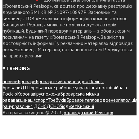
«Громадський Ревізор», свідоцтво про державну реєстрацію
друкованого ЗМІ КВ № 21097-10897Р. Засновник та
видавець: ТОВ «Незалежна інформаційна компанія «Голос
Київщини» Редакція може не поділяти думку авторів
публікацій. Будь-який передрук матеріалів – з обов’язковим
посиланням на газету «Громадський Ревізор». За зміст та
достовірність інформації у рекламних матеріалах відповідає
рекламодавець. Матеріали, позначені значком Р друкуються
на правах реклами.
# TRENDING
новини
Бровари
Броварський район
відео
Поліція
Бровари
ДТП
Броварське районне управління поліції
війна з
Росією
Коронавірус
пожежа
Броварська міська
рада
вакцинація
спорт
Требухів
Броваритепловодоенергія
поліція
райуправління ДСНС
ДСНС
бюджет
Княжичі
Всі права захищені: © 2023,
«Громадський Ревізор»