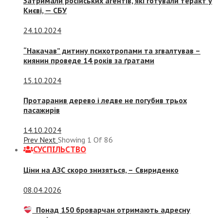
Затримали російських агентів, які готували теракт у
Києві, — СБУ
24.10.2024
“Накачав” дитину психотропами та згвалтував –
киянин проведе 14 років за ґратами
15.10.2024
Протаранив дерево і ледве не погубив трьох
пасажирів
14.10.2024
Prev
Next
Showing
1
Of
86
СУСПIЛЬСТВО
Ціни на АЗС скоро знизяться, –
Свириденко
08.04.2026
Понад 150 броварчан отримають адресну