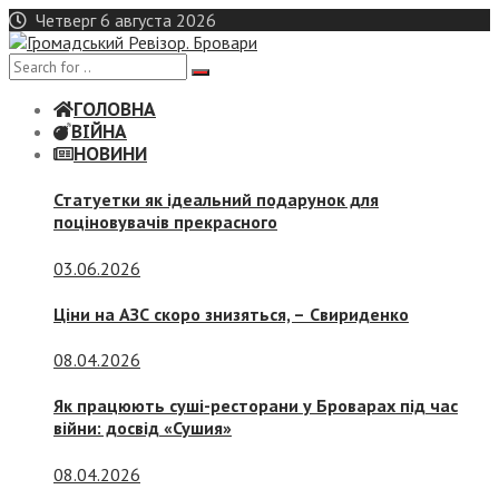
Skip
Четверг 6 августа 2026
to
content
ГОЛОВНА
ВІЙНА
НОВИНИ
Статуетки як ідеальний подарунок для
поціновувачів прекрасного
03.06.2026
Ціни на АЗС скоро знизяться, –
Свириденко
08.04.2026
Як працюють суші-ресторани у Броварах під час
війни: досвід «Сушия»
08.04.2026