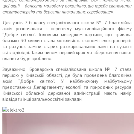
цієї акції – донести молодому поколінню, що треба економити
електроенергію та берегти навколишнє середовище»
.
Для учнів 7-б класу спеціалізованої школи № 7 благодійна
акція розпочалася з перегляду мультиплікаційного фільму
“Добре світло”. Головним меседжем картини, що тривала
близько 30 хвилин стала можливість економії електроенергії
за рахунок заміни старих розжарювальних ламп на сучасні
світлодіоідні. Таким чином, перший крок до збереження нашої
планети буде зроблено.
Зауважимо, Броварська спеціалізована школа № 7 стала
першою у Київській області, де була проведена благодійна
акція “Добре світло”. У найближчому майбутньому
представники Департаменту екології та природних ресурсів
Київської обласної державної адміністрації мають намір
відвідати інші загальноосвітні заклади.