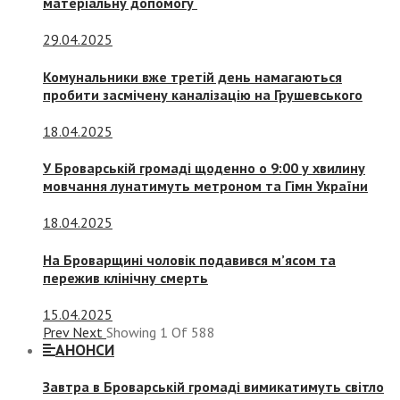
матеріальну допомогу
29.04.2025
Комунальники вже третій день намагаються
пробити засмічену каналізацію на Грушевського
18.04.2025
У Броварській громаді щоденно о 9:00 у хвилину
мовчання лунатимуть метроном та Гімн України
18.04.2025
На Броварщині чоловік подавився м’ясом та
пережив клінічну смерть
15.04.2025
Prev
Next
Showing
1
Of
588
АНОНСИ
Завтра в Броварській громаді вимикатимуть світло