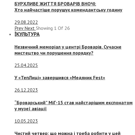
БУРХЛИВЕ ЖИТТЯ БРОВАРІВ ВНОЧІ:
Хто найчастіше порушує комендантську годину
29.08.2022
Prev
Next
Showing
1
Of
26
КУЛЬТУРА
Незвичний меморіал у центрі Броварів. Сучасне
мистецтво чи порушення порядку?
25.04.2025
У «ТепЛиці» завершився «Медяник Fest»
26.12.2023
“Броварський” МіГ-15 став найстарішим експонатом
у музеї авіації
10.05.2023
Чистий четвер: що можна і треба робити у цей