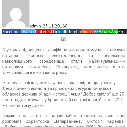
admin
23.11.2016
0
—
Facebook
Twitter
Pinterest
LinkedIn
Tumblr
Reddit
VK
WhatsApp
Emai
В умовах підвищення тарифів на житлово-комунальні послуги
питання економії електроенергії та збереження
навколишнього середовища стали найактуальнішими
питаннями сьогодення. Питаннями, над якими варто
замислюватися вже з юних років.
Над реалізацією цього завдання зараз плідно працюють у
Департаменті екології та природних ресурсів Київської
обласної державної адміністрації. Акція “Добре світло”, що 23
листопада відбулася у Броварській спеціалізованій школі № 7
– прямий тому доказ.
Більше про акцію з надзвичайно теплою назвою нам
розповіла директорка Департаменту Вікторія Киреєва:
«Добре світло»проходить за підтримки ООН. Головна мета