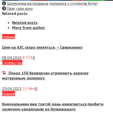
Щомісячна матеріальна допомога у студентів буде!
Гори, гори ясно
Related posts
Related posts
More from author
Новини
Ціни на АЗС скоро знизяться, –
Свириденко
08.04.2026
8 573
0
Суспiльство
Понад 150 броварчан отримають адресну
матеріальну допомогу
29.04.2025
13 964
0
Новини
Комунальники вже третій день намагаються пробити
засмічену каналізацію на Грушевського