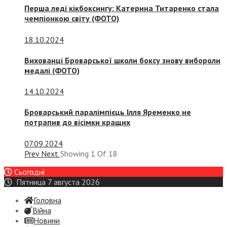
Перша леді кікбоксингу: Катерина Титаренко стала
чемпіонкою світу (ФОТО)
18.10.2024
Вихованці Броварської школи боксу знову вибороли
медалі (ФОТО)
14.10.2024
Броварський паралімпієць Ілля Яременко не
потрапив до вісімки кращих
07.09.2024
Prev
Next
Showing
1
Of
18
Сьогодні
Пятница 7 августа 2026
Головна
Війна
Новини