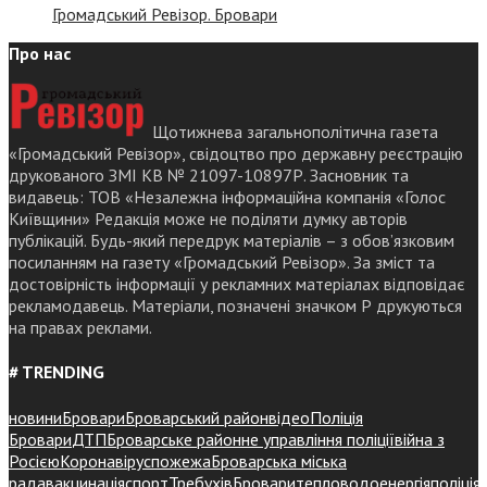
Громадський Ревізор. Бровари
Про нас
Щотижнева загальнополітична газета
«Громадський Ревізор», свідоцтво про державну реєстрацію
друкованого ЗМІ КВ № 21097-10897Р. Засновник та
видавець: ТОВ «Незалежна інформаційна компанія «Голос
Київщини» Редакція може не поділяти думку авторів
публікацій. Будь-який передрук матеріалів – з обов’язковим
посиланням на газету «Громадський Ревізор». За зміст та
достовірність інформації у рекламних матеріалах відповідає
рекламодавець. Матеріали, позначені значком Р друкуються
на правах реклами.
# TRENDING
новини
Бровари
Броварський район
відео
Поліція
Бровари
ДТП
Броварське районне управління поліції
війна з
Росією
Коронавірус
пожежа
Броварська міська
рада
вакцинація
спорт
Требухів
Броваритепловодоенергія
поліція