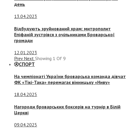
день
13.04.2023
Відбудують зруйнований храм: митрополит
Епіфаній зустрівся з очільниками Броварської
громади
12.01.2023
Prev
Next
Showing
1
Of
9
СПОРТ
На чемпіонаті України броварська команда дівчат
ФК «Тікі-Така» перемагає вінницьку «Ниву»
18.04.2025
Нагороди броварських боксерів на турнір в Білій
Церкві
09.04.2025