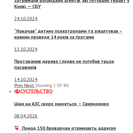
Затримали російських агентів, які готували теракт у
Києві, — СБУ
24.10.2024
“Накачав” дитину психотропами та згвалтував –
киянин проведе 14 років за ґратами
15.10.2024
Протаранив дерево і ледве не погубив трьох
пасажирів
14.10.2024
Prev
Next
Showing
1
Of
86
СУСПIЛЬСТВО
Ціни на АЗС скоро знизяться, –
Свириденко
08.04.2026
Понад 150 броварчан отримають адресну