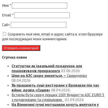
Имя
*
Email
*
Сайт
Сохранить моё имя, email и адрес сайта в этом браузере
для последующих моих комментариев.
Стрічка новин
Статуетки як ідеальний подарунок для
поціновувачів прекрасного
03.06.2026
Ціни на АЗС скоро знизяться, –
Свириденко
08.04.2026
Як працюють суші-ресторани у Броварах під час
війни: досвід «Сушия»
08.04.2026
Встигни бути серед перших 100! Відкриття АЗС EURO 5
з подарунками та суперцінами
02.04.2026
На Вінничині гучні мотоцикли хочуть вилучати у