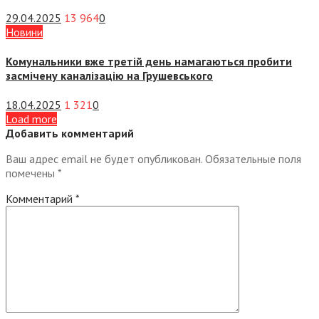
29.04.2025
13 964
0
Новини
Комунальники вже третій день намагаються пробити
засмічену каналізацію на Грушевського
18.04.2025
1 321
0
Load more
Добавить комментарий
Ваш адрес email не будет опубликован.
Обязательные поля
помечены
*
Комментарий
*