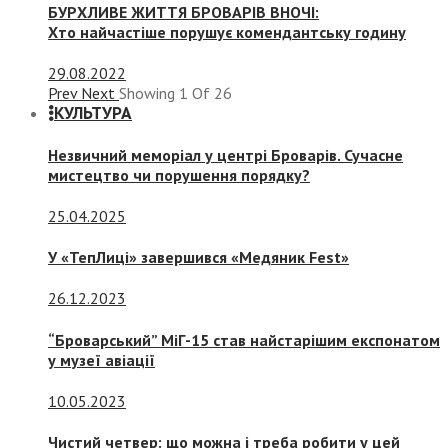
БУРХЛИВЕ ЖИТТЯ БРОВАРІВ ВНОЧІ:
Хто найчастіше порушує комендантську годину
29.08.2022
Prev
Next
Showing
1
Of
26
КУЛЬТУРА
Незвичний меморіал у центрі Броварів. Сучасне
мистецтво чи порушення порядку?
25.04.2025
У «ТепЛиці» завершився «Медяник Fest»
26.12.2023
“Броварський” МіГ-15 став найстарішим експонатом
у музеї авіації
10.05.2023
Чистий четвер: що можна і треба робити у цей