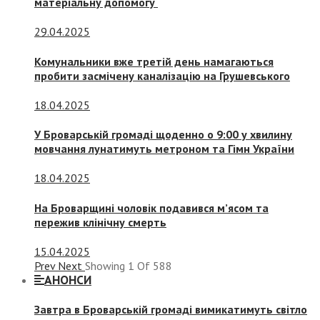
матеріальну допомогу
29.04.2025
Комунальники вже третій день намагаються
пробити засмічену каналізацію на Грушевського
18.04.2025
У Броварській громаді щоденно о 9:00 у хвилину
мовчання лунатимуть метроном та Гімн України
18.04.2025
На Броварщині чоловік подавився м’ясом та
пережив клінічну смерть
15.04.2025
Prev
Next
Showing
1
Of
588
АНОНСИ
Завтра в Броварській громаді вимикатимуть світло