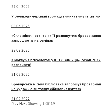
23.04.2025
У Великодимерській громаді вимикатимуть світло
08.04.2025
«Сила жіночності та як її розвинути»: броварчанок
запрошують на семінар
22.02.2022
Кіноклуб з психологом у КІП «ТепЛиця», сезон 2022
розпочато!
21.02.2022
Броварська міська бібліотека запрошує броварчан
на художню виставку «Живопис життя»
21.02.2022
Prev
Next
Showing
1
Of
19