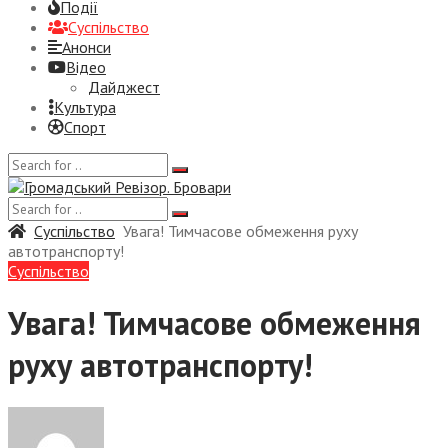
Події
Суспiльство
Анонси
Відео
Дайджест
Культура
Спорт
Суспiльство
Увага! Тимчасове обмеження руху
автотранспорту!
Суспiльство
Увага! Тимчасове обмеження
руху автотранспорту!