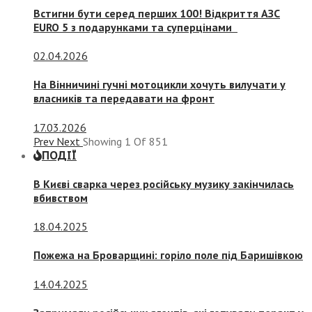
Встигни бути серед перших 100! Відкриття АЗС
EURO 5 з подарунками та суперцінами
02.04.2026
На Вінничині гучні мотоцикли хочуть вилучати у
власників та передавати на фронт
17.03.2026
Prev
Next
Showing
1
Of
851
ПОДІЇ
В Києві сварка через російську музику закінчилась
вбивством
18.04.2025
Пожежа на Броварщині: горіло поле під Баришівкою
14.04.2025