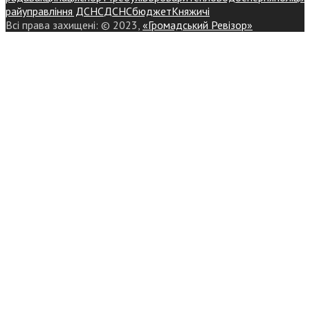
райуправління ДСНС
ДСНС
бюджет
Княжичі
Всі права захищені: © 2023,
«Громадський Ревізор»