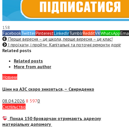
158
Facebook
Twitter
Pinterest
LinkedIn
Tumblr
Reddit
VK
WhatsApp
Emai
Перше вересня – це школа, перше вересня – це клас!
І проїхати, і пройти: Капітальні та поточні ремонти доріг
Related posts
Related posts
More from author
Новини
Ціни на АЗС скоро знизяться, –
Свириденко
08.04.2026
8 597
0
Суспiльство
Понад 150 броварчан отримають адресну
матеріальну допомогу