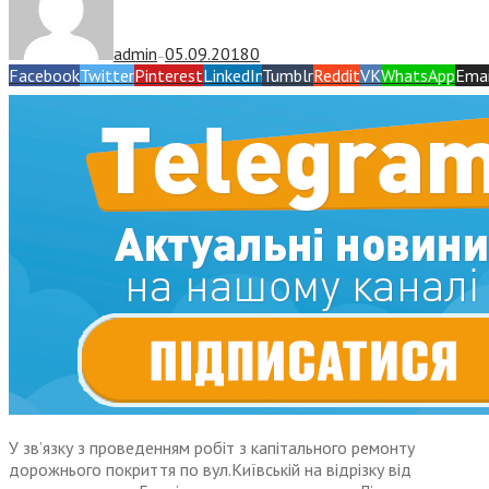
admin
05.09.2018
0
—
Facebook
Twitter
Pinterest
LinkedIn
Tumblr
Reddit
VK
WhatsApp
Emai
У зв’язку з проведенням робіт з капітального ремонту
дорожнього покриття по вул.Київській на відрізку від