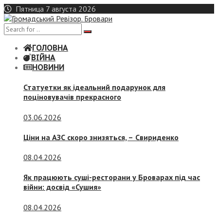
Skip
Пятница 7 августа 2026
to
content
ГОЛОВНА
ВІЙНА
НОВИНИ
Статуетки як ідеальний подарунок для
поціновувачів прекрасного
03.06.2026
Ціни на АЗС скоро знизяться, –
Свириденко
08.04.2026
Як працюють суші-ресторани у Броварах під час
війни: досвід «Сушия»
08.04.2026