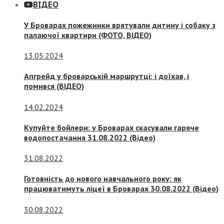
ВІДЕО
У Броварах пожежники врятували дитину і собаку з
палаючої квартири (ФОТО, ВІДЕО)
13.05.2024
Апгрейд у броварській маршрутці: і доїхав, і
помився (ВІДЕО)
14.02.2024
Купуйте бойлери: у Броварах скасували гаряче
водопостачання 31.08.2022 (Відео)
31.08.2022
Готовність до нового навчального року: як
працюватимуть ліцеї в Броварах 30.08.2022 (Відео)
30.08.2022