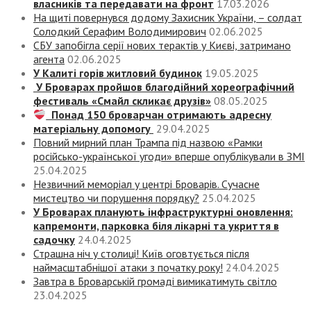
власників та передавати на фронт
17.03.2026
На щиті повернувся додому Захисник України, – солдат
Солодкий Серафим Володимирович
02.06.2025
СБУ запобігла серії нових терактів у Києві, затримано
агента
02.06.2025
У Калиті горів житловий будинок
19.05.2025
У Броварах пройшов благодійний хореографічний
фестиваль «Смайл скликає друзів»
08.05.2025
Понад 150 броварчан отримають адресну
матеріальну допомогу
29.04.2025
Повний мирний план Трампа під назвою «‎Рамки
російсько-української угоди» вперше опублікували в ЗМІ
25.04.2025
Незвичний меморіал у центрі Броварів. Сучасне
мистецтво чи порушення порядку?
25.04.2025
У Броварах планують інфраструктурні оновлення:
капремонти, парковка біля лікарні та укриття в
садочку
24.04.2025
Страшна ніч у столиці! Київ оговтується після
наймасштабнішої атаки з початку року!
24.04.2025
Завтра в Броварській громаді вимикатимуть світло
23.04.2025