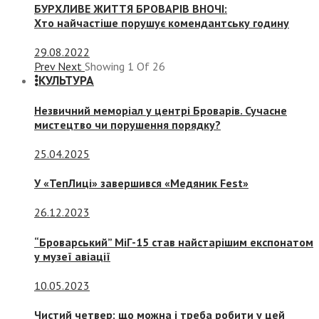
БУРХЛИВЕ ЖИТТЯ БРОВАРІВ ВНОЧІ:
Хто найчастіше порушує комендантську годину
29.08.2022
Prev
Next
Showing
1
Of
26
КУЛЬТУРА
Незвичний меморіал у центрі Броварів. Сучасне
мистецтво чи порушення порядку?
25.04.2025
У «ТепЛиці» завершився «Медяник Fest»
26.12.2023
“Броварський” МіГ-15 став найстарішим експонатом
у музеї авіації
10.05.2023
Чистий четвер: що можна і треба робити у цей