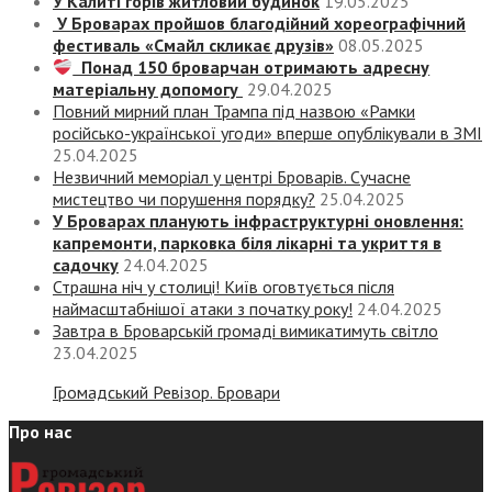
У Калиті горів житловий будинок
19.05.2025
У Броварах пройшов благодійний хореографічний
фестиваль «Смайл скликає друзів»
08.05.2025
Понад 150 броварчан отримають адресну
матеріальну допомогу
29.04.2025
Повний мирний план Трампа під назвою «‎Рамки
російсько-української угоди» вперше опублікували в ЗМІ
25.04.2025
Незвичний меморіал у центрі Броварів. Сучасне
мистецтво чи порушення порядку?
25.04.2025
У Броварах планують інфраструктурні оновлення:
капремонти, парковка біля лікарні та укриття в
садочку
24.04.2025
Страшна ніч у столиці! Київ оговтується після
наймасштабнішої атаки з початку року!
24.04.2025
Завтра в Броварській громаді вимикатимуть світло
23.04.2025
Громадський Ревізор. Бровари
Про нас