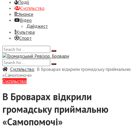
Події
Суспiльство
Анонси
Відео
Дайджест
Культура
Спорт
Суспiльство
В Броварах відкрили громадську приймальню
«Самопомочі»
Суспiльство
В Броварах відкрили
громадську приймальню
«Самопомочі»