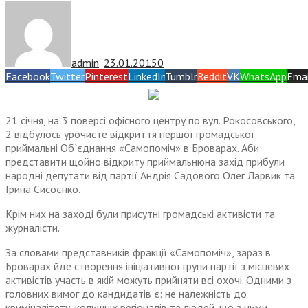
admin
23.01.2015
0
—
Facebook
Twitter
Pinterest
LinkedIn
Tumblr
Reddit
VK
WhatsApp
Emai
21 січня, на 3 поверсі офісного центру по вул. Рокосовського,
2 відбулось урочисте відкриття першої громадської
приймальні Об`єднання «Самопоміч» в Броварах. Аби
представити щойно відкриту приймальнюна захід прибули
народні депутати від партії Андрія Садового Олег Ларвик та
Ірина Сисоєнко.
Крім них на заході були присутні громадські активісти та
журналісти.
За словами представників фракції «Самопоміч», зараз в
Броварах йде створення ініціативної групи партії з місцевих
активістів участь в якій можуть прийняти всі охочі. Одними з
головних вимог до кандидатів є: не належність до
криміналітету, колишніх регіоналів та людей, що з ними