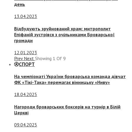
день
13.04.2023
Відбудують зруйнований храм: митрополит
Епіфаній зустрівся з очільниками Броварської
громади
12.01.2023
Prev
Next
Showing
1
Of
9
СПОРТ
На чемпіонаті України броварська команда дівчат
ФК «Тікі-Така» перемагає вінницьку «Ниву»
18.04.2025
Нагороди броварських боксерів на турнір в Білій
Церкві
09.04.2025