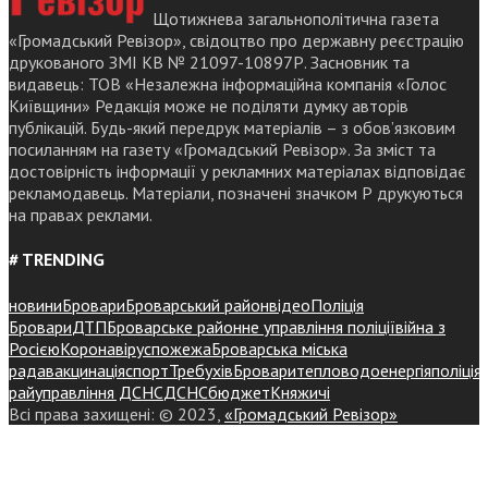
Щотижнева загальнополітична газета
«Громадський Ревізор», свідоцтво про державну реєстрацію
друкованого ЗМІ КВ № 21097-10897Р. Засновник та
видавець: ТОВ «Незалежна інформаційна компанія «Голос
Київщини» Редакція може не поділяти думку авторів
публікацій. Будь-який передрук матеріалів – з обов’язковим
посиланням на газету «Громадський Ревізор». За зміст та
достовірність інформації у рекламних матеріалах відповідає
рекламодавець. Матеріали, позначені значком Р друкуються
на правах реклами.
# TRENDING
новини
Бровари
Броварський район
відео
Поліція
Бровари
ДТП
Броварське районне управління поліції
війна з
Росією
Коронавірус
пожежа
Броварська міська
рада
вакцинація
спорт
Требухів
Броваритепловодоенергія
поліція
райуправління ДСНС
ДСНС
бюджет
Княжичі
Всі права захищені: © 2023,
«Громадський Ревізор»