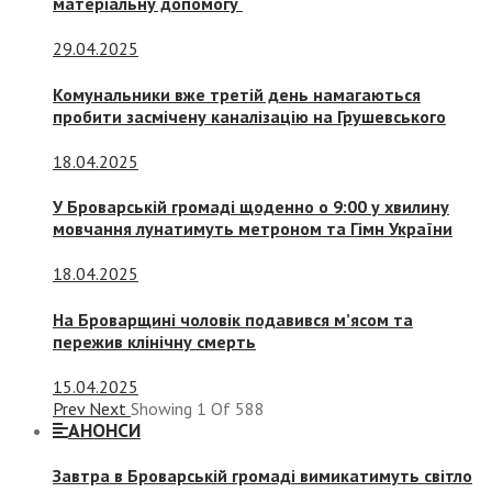
матеріальну допомогу
29.04.2025
Комунальники вже третій день намагаються
пробити засмічену каналізацію на Грушевського
18.04.2025
У Броварській громаді щоденно о 9:00 у хвилину
мовчання лунатимуть метроном та Гімн України
18.04.2025
На Броварщині чоловік подавився м’ясом та
пережив клінічну смерть
15.04.2025
Prev
Next
Showing
1
Of
588
АНОНСИ
Завтра в Броварській громаді вимикатимуть світло