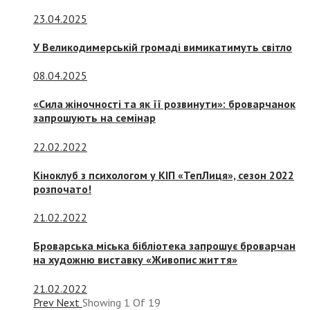
23.04.2025
У Великодимерській громаді вимикатимуть світло
08.04.2025
«Сила жіночності та як її розвинути»: броварчанок
запрошують на семінар
22.02.2022
Кіноклуб з психологом у КІП «ТепЛиця», сезон 2022
розпочато!
21.02.2022
Броварська міська бібліотека запрошує броварчан
на художню виставку «Живопис життя»
21.02.2022
Prev
Next
Showing
1
Of
19