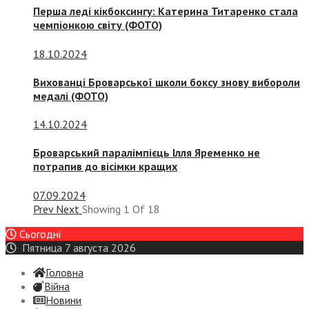
Перша леді кікбоксингу: Катерина Титаренко стала
чемпіонкою світу (ФОТО)
18.10.2024
Вихованці Броварської школи боксу знову вибороли
медалі (ФОТО)
14.10.2024
Броварський паралімпієць Ілля Яременко не
потрапив до вісімки кращих
07.09.2024
Prev
Next
Showing
1
Of
18
Сьогодні
Пятница 7 августа 2026
Головна
Війна
Новини