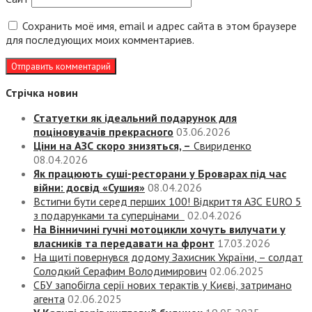
Сохранить моё имя, email и адрес сайта в этом браузере
для последующих моих комментариев.
Стрічка новин
Статуетки як ідеальний подарунок для
поціновувачів прекрасного
03.06.2026
Ціни на АЗС скоро знизяться, –
Свириденко
08.04.2026
Як працюють суші-ресторани у Броварах під час
війни: досвід «Сушия»
08.04.2026
Встигни бути серед перших 100! Відкриття АЗС EURO 5
з подарунками та суперцінами
02.04.2026
На Вінничині гучні мотоцикли хочуть вилучати у
власників та передавати на фронт
17.03.2026
На щиті повернувся додому Захисник України, – солдат
Солодкий Серафим Володимирович
02.06.2025
СБУ запобігла серії нових терактів у Києві, затримано
агента
02.06.2025