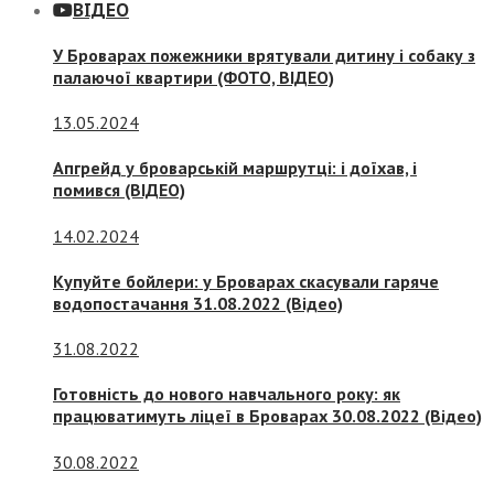
ВІДЕО
У Броварах пожежники врятували дитину і собаку з
палаючої квартири (ФОТО, ВІДЕО)
13.05.2024
Апгрейд у броварській маршрутці: і доїхав, і
помився (ВІДЕО)
14.02.2024
Купуйте бойлери: у Броварах скасували гаряче
водопостачання 31.08.2022 (Відео)
31.08.2022
Готовність до нового навчального року: як
працюватимуть ліцеї в Броварах 30.08.2022 (Відео)
30.08.2022