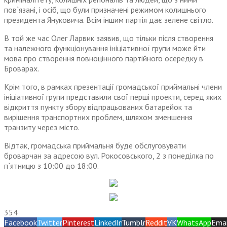
пов`язані, і осіб, що були призначені режимом колишнього
президента Януковича. Всім іншим партія дає зелене світло.
В той же час Олег Ларвик заявив, що тільки після створення
та належного функціонування ініціативної групи може йти
мова про створення повноцінного партійного осередку в
Броварах.
Крім того, в рамках презентації громадської приймальні члени
ініціативної групи представили свої перші проекти, серед яких
відкриття пункту збору відпрацьованих батарейок та
вирішення транспортних проблем, шляхом зменшення
транзиту через місто.
Відтак, громадська приймальня буде обслуговувати
броварчан за адресою вул. Рокосовського, 2 з понеділка по
п`ятницю з 10:00 до 18:00.
354
Facebook
Twitter
Pinterest
LinkedIn
Tumblr
Reddit
VK
WhatsApp
Emai