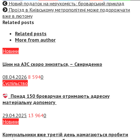
Новий податок на нерухомість: броварський приклад
Проїзд в Київському метрополітені може подорожчати
вже в лютому
Related posts
Related posts
More from author
Новини
Ціни на АЗС скоро знизяться, –
Свириденко
08.04.2026
8 594
0
Суспiльство
Понад 150 броварчан отримають адресну
матеріальну допомогу
29.04.2025
13 964
0
Новини
Комунальники вже третій день намагаються пробити