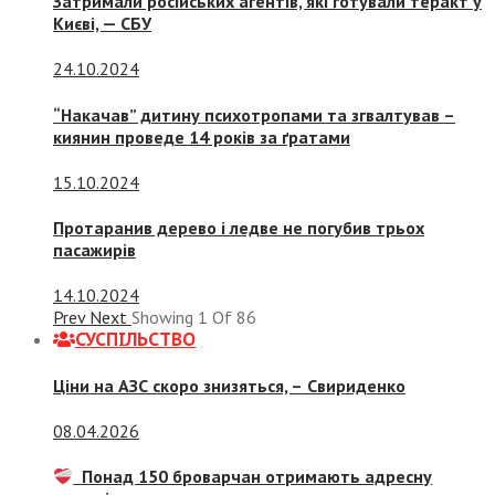
Затримали російських агентів, які готували теракт у
Києві, — СБУ
24.10.2024
“Накачав” дитину психотропами та згвалтував –
киянин проведе 14 років за ґратами
15.10.2024
Протаранив дерево і ледве не погубив трьох
пасажирів
14.10.2024
Prev
Next
Showing
1
Of
86
СУСПIЛЬСТВО
Ціни на АЗС скоро знизяться, –
Свириденко
08.04.2026
Понад 150 броварчан отримають адресну