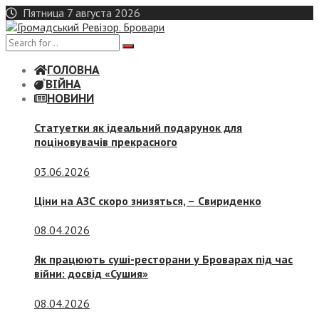
Skip
Пятница 7 августа 2026
to
content
ГОЛОВНА
ВІЙНА
НОВИНИ
Статуетки як ідеальний подарунок для
поціновувачів прекрасного
03.06.2026
Ціни на АЗС скоро знизяться, –
Свириденко
08.04.2026
Як працюють суші-ресторани у Броварах під час
війни: досвід «Сушия»
08.04.2026