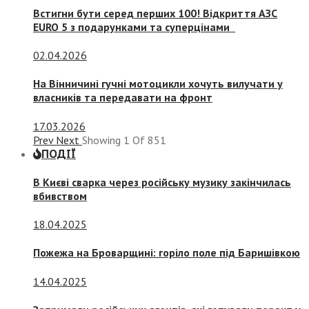
Встигни бути серед перших 100! Відкриття АЗС
EURO 5 з подарунками та суперцінами
02.04.2026
На Вінничині гучні мотоцикли хочуть вилучати у
власників та передавати на фронт
17.03.2026
Prev
Next
Showing
1
Of
851
ПОДІЇ
В Києві сварка через російську музику закінчилась
вбивством
18.04.2025
Пожежа на Броварщині: горіло поле під Баришівкою
14.04.2025