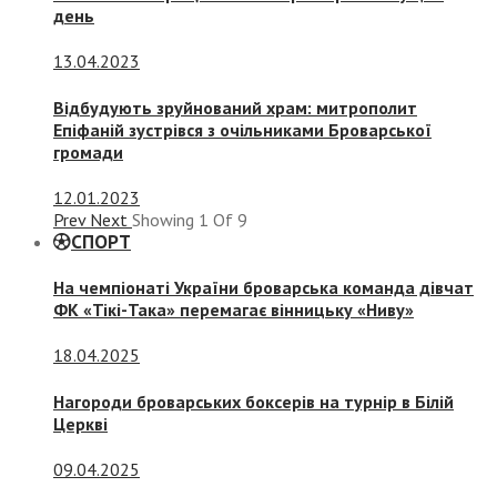
день
13.04.2023
Відбудують зруйнований храм: митрополит
Епіфаній зустрівся з очільниками Броварської
громади
12.01.2023
Prev
Next
Showing
1
Of
9
СПОРТ
На чемпіонаті України броварська команда дівчат
ФК «Тікі-Така» перемагає вінницьку «Ниву»
18.04.2025
Нагороди броварських боксерів на турнір в Білій
Церкві
09.04.2025