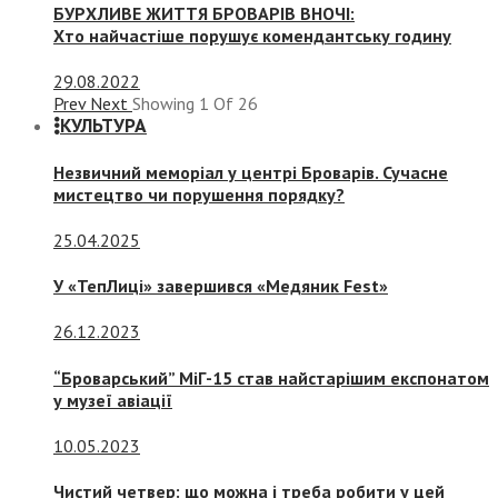
БУРХЛИВЕ ЖИТТЯ БРОВАРІВ ВНОЧІ:
Хто найчастіше порушує комендантську годину
29.08.2022
Prev
Next
Showing
1
Of
26
КУЛЬТУРА
Незвичний меморіал у центрі Броварів. Сучасне
мистецтво чи порушення порядку?
25.04.2025
У «ТепЛиці» завершився «Медяник Fest»
26.12.2023
“Броварський” МіГ-15 став найстарішим експонатом
у музеї авіації
10.05.2023
Чистий четвер: що можна і треба робити у цей