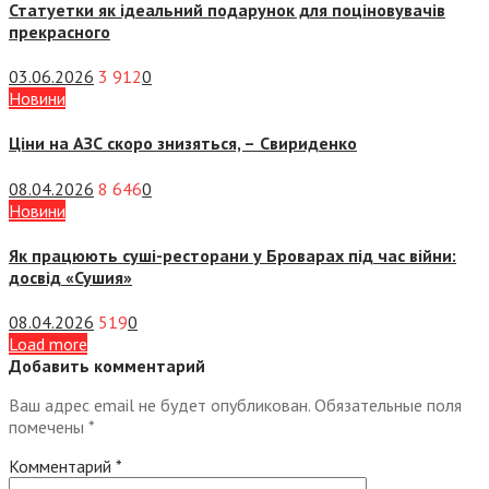
Статуетки як ідеальний подарунок для поціновувачів
прекрасного
03.06.2026
3 912
0
Новини
Ціни на АЗС скоро знизяться, –
Свириденко
08.04.2026
8 646
0
Новини
Як працюють суші-ресторани у Броварах під час війни:
досвід «Сушия»
08.04.2026
519
0
Load more
Добавить комментарий
Ваш адрес email не будет опубликован.
Обязательные поля
помечены
*
Комментарий
*