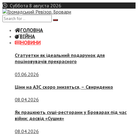
Skip
Суббота 8 августа 2026
to
content
ГОЛОВНА
ВІЙНА
НОВИНИ
Статуетки як ідеальний подарунок для
поціновувачів прекрасного
03.06.2026
Ціни на АЗС скоро знизяться, –
Свириденко
08.04.2026
Як працюють суші-ресторани у Броварах під час
війни: досвід «Сушия»
08.04.2026