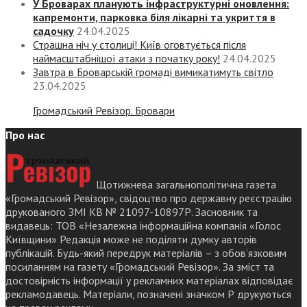
У Броварах планують інфраструктурні оновлення:
капремонти, парковка біля лікарні та укриття в
садочку
24.04.2025
Страшна ніч у столиці! Київ оговтується після
наймасштабнішої атаки з початку року!
24.04.2025
Завтра в Броварській громаді вимикатимуть світло
23.04.2025
Громадський Ревізор. Бровари
Про нас
Щотижнева загальнополітична газета
«Громадський Ревізор», свідоцтво про державну реєстрацію
друкованого ЗМІ КВ № 21097-10897Р. Засновник та
видавець: ТОВ «Незалежна інформаційна компанія «Голос
Київщини» Редакція може не поділяти думку авторів
публікацій. Будь-який передрук матеріалів – з обов’язковим
посиланням на газету «Громадський Ревізор». За зміст та
достовірність інформації у рекламних матеріалах відповідає
рекламодавець. Матеріали, позначені значком Р друкуються