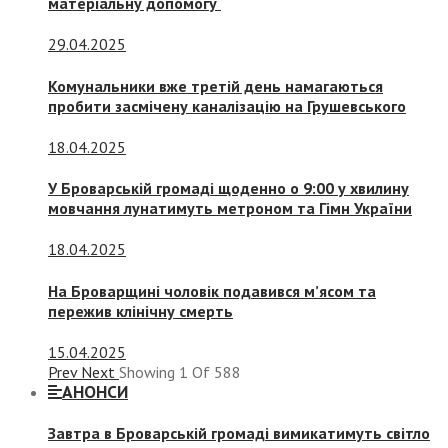
матеріальну допомогу
29.04.2025
Комунальники вже третій день намагаються
пробити засмічену каналізацію на Грушевського
18.04.2025
У Броварській громаді щоденно о 9:00 у хвилину
мовчання лунатимуть метроном та Гімн України
18.04.2025
На Броварщині чоловік подавився м’ясом та
пережив клінічну смерть
15.04.2025
Prev
Next
Showing
1
Of
588
АНОНСИ
Завтра в Броварській громаді вимикатимуть світло