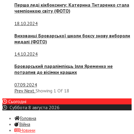
Перша леді кікбоксингу: Катерина Титаренко стала
чемпіонкою світу (ФОТО)
18.10.2024
Вихованці Броварської школи боксу знову вибороли
медалі (ФОТО)
14.10.2024
Броварський паралімпієць Ілля Яременко не
потрапив до вісімки кращих
07.09.2024
Prev
Next
Showing
1
Of
18
Сьогодні
Суббота 8 августа 2026
Головна
Війна
Новини