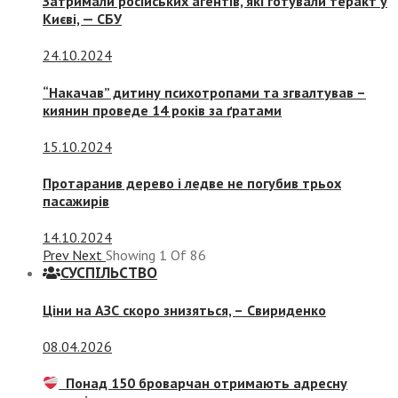
Затримали російських агентів, які готували теракт у
Києві, — СБУ
24.10.2024
“Накачав” дитину психотропами та згвалтував –
киянин проведе 14 років за ґратами
15.10.2024
Протаранив дерево і ледве не погубив трьох
пасажирів
14.10.2024
Prev
Next
Showing
1
Of
86
СУСПIЛЬСТВО
Ціни на АЗС скоро знизяться, –
Свириденко
08.04.2026
Понад 150 броварчан отримають адресну