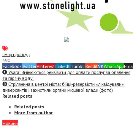
смартфон
суд
390
Facebook
Twitter
Pinterest
LinkedIn
Tumblr
Reddit
VK
WhatsApp
Emai
Увага! Змінюються реквізити для оплати послуг за опалення
та гарячу воду!
Стрілянина в центрі міста: бійці-резервісти «ліквідували»
диверсантів і захистили органи місцевої влади (фото)
Related posts
Related posts
More from author
Новини