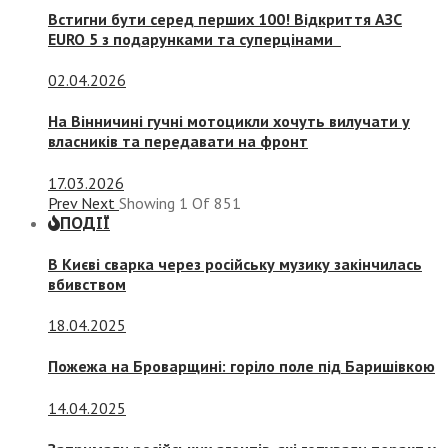
Встигни бути серед перших 100! Відкриття АЗС
EURO 5 з подарунками та суперцінами
02.04.2026
На Вінничині гучні мотоцикли хочуть вилучати у
власників та передавати на фронт
17.03.2026
Prev
Next
Showing
1
Of
851
ПОДІЇ
В Києві сварка через російську музику закінчилась
вбивством
18.04.2025
Пожежа на Броварщині: горіло поле під Баришівкою
14.04.2025