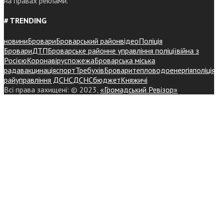
на правах реклами.
# TRENDING
новини
Бровари
Броварський район
відео
Поліція
Бровари
ДТП
Броварське районне управління поліції
війна з
Росією
Коронавірус
пожежа
Броварська міська
рада
вакцинація
спорт
Требухів
Броваритепловодоенергія
поліція
райуправління ДСНС
ДСНС
бюджет
Княжичі
Всі права захищені: © 2023,
«Громадський Ревізор»