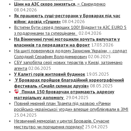
Ціни на АЗС скоро знизяться, –
Свириденко
08.04.2026
Як працюють суші-ресторани у Броварах під час
війни: досвід «Сушия»
08.04.2026
Встигни бути серед перших 100! Відкриття АЗС EURO 5
з подарунками та суперцінами
02.04.2026
На Вінничині гучні мотоцикли хочуть вилучати у
власників та передавати на фронт
17.03.2026
На щиті повернувся додому Захисник України, – солдат
Солодкий Серафим Володимирович
02.06.2025
СБУ запобігла серії нових терактів у Києві, затримано
агента
02.06.2025
У Калиті горів житловий будинок
19.05.2025
У Броварах пройшов благодійний хореографічний
фестиваль «Смайл скликає друзів»
08.05.2025
Понад 150 броварчан отримають адресну
матеріальну допомогу
29.04.2025
Повний мирний план Трампа під назвою «‎Рамки
російсько-української угоди» вперше опублікували в ЗМІ
25.04.2025
Незвичний меморіал у центрі Броварів. Сучасне
мистецтво чи порушення порядку?
25.04.2025