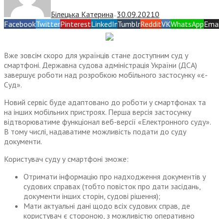
Білецька Катерина
30.09.2021
0
—
Facebook
Twitter
Pinterest
LinkedIn
Tumblr
Reddit
VK
WhatsApp
Emai
Вже зовсім скоро для українців стане доступним суд у
смартфоні. Державна судова адміністрація України (ДСА)
завершує роботи над розробкою мобільного застосунку «є-
Суд».
Новий сервіс буде адаптовано до роботи у смартфонах та
на інших мобільних пристроях. Перша версія застосунку
відтворюватиме функціонал веб-версії «Електронного суду».
В тому числі, надаватиме можливість подати до суду
документи.
Користувач суду у смартфоні зможе:
Отримати інформацію про надходження документів у
судових справах (тобто повісток про дати засідань,
документи інших сторін, судові рішення);
Мати актуальні дані щодо всіх судових справ, де
користувач є стороною, з можливістю оперативно