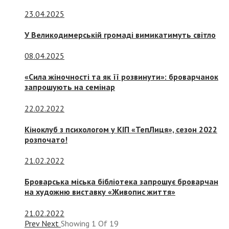
23.04.2025
У Великодимерській громаді вимикатимуть світло
08.04.2025
«Сила жіночності та як її розвинути»: броварчанок
запрошують на семінар
22.02.2022
Кіноклуб з психологом у КІП «ТепЛиця», сезон 2022
розпочато!
21.02.2022
Броварська міська бібліотека запрошує броварчан
на художню виставку «Живопис життя»
21.02.2022
Prev
Next
Showing
1
Of
19