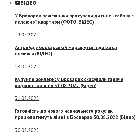
ВІДЕО
У Броварах пожежники врятували дитину і собаку з
палаючої квартири (ФОТО, ВІДЕО)
13.05.2024
Апгрейд у броварській маршрутці: і доїхав, і
помився (ВІДЕО)
14.02.2024
Купуйте бойлери: у Броварах скасували гаряче
водопостачання 31.08.2022 (Відео)
31.08.2022
Готовність до нового навчального року: як
працюватимуть ліцеї в Броварах 30.08.2022 (Відео)
30.08.2022