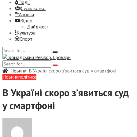
Події
Суспiльство
Анонси
Відео
Дайджест
Культура
Спорт
Новини
В Україні скоро з’явиться суд у смартфоні
Новини
політика
В Україні скоро з’явиться суд
у смартфоні