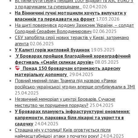
Встигни бути серед перших 100! Відкриття АЗС EURO 5
з подарунками та суперцінами
02.04.2026
На Вінничині гучні мотоцикли хочуть вилучати у
власників та передавати на фронт
17.03.2026
На щиті повернувся додому Захисник України, – солдат
Солодкий Серафим Володимирович
02.06.2025
СБУ запобігла серії нових терактів у Києві, затримано
агента
02.06.2025
У Калиті горів житловий будинок
19.05.2025
У Броварах пройшов благодійний хореографічний
фестиваль «Смайл скликає друзів»
08.05.2025
Понад 150 броварчан отримають адресну
матеріальну допомогу
29.04.2025
Повний мирний план Трампа під назвою «‎Рамки
російсько-української угоди» вперше опублікували в ЗМІ
25.04.2025
Незвичний меморіал у центрі Броварів. Сучасне
мистецтво чи порушення порядку?
25.04.2025
У Броварах планують інфраструктурні оновлення:
капремонти, парковка біля лікарні та укриття в
садочку
24.04.2025
Страшна ніч у столиці! Київ оговтується після
наймасштабнішої атаки з початку року!
24.04.2025