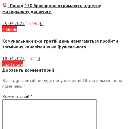
Понад 150 броварчан отримають адресну
матеріальну допомогу
29.04.2025
13 962
0
Новини
Комунальники вже третій день намагаються пробити
засмічену каналізацію на Грушевського
18.04.2025
1 321
0
Load more
Добавить комментарий
Ваш адрес email не будет опубликован.
Обязательные поля
помечены
*
Комментарий
*