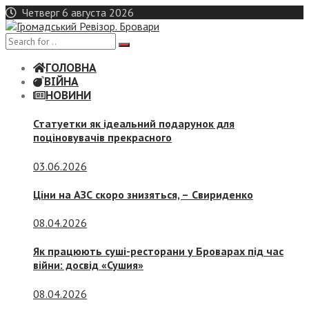
Skip
Четверг 6 августа 2026
to
content
ГОЛОВНА
ВІЙНА
НОВИНИ
Статуетки як ідеальний подарунок для
поціновувачів прекрасного
03.06.2026
Ціни на АЗС скоро знизяться, –
Свириденко
08.04.2026
Як працюють суші-ресторани у Броварах під час
війни: досвід «Сушия»
08.04.2026