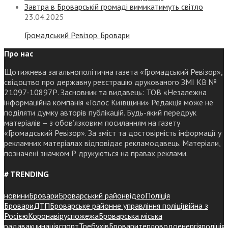
Завтра в Броварській громаді вимикатимуть світло
23.04.2025
Громадський Ревізор. Бровари
Про нас
Щотижнева загальнополітична газета «Громадський Ревізор»,
свідоцтво про державну реєстрацію друкованого ЗМІ КВ №
21097-10897Р. Засновник та видавець: ТОВ «Незалежна
інформаційна компанія «Голос Київщини» Редакція може не
поділяти думку авторів публікацій. Будь-який передрук
матеріалів – з обов’язковим посиланням на газету
«Громадський Ревізор». За зміст та достовірність інформації у
рекламних матеріалах відповідає рекламодавець. Матеріали,
позначені значком Р друкуються на правах реклами.
# TRENDING
новини
Бровари
Броварський район
відео
Поліція
Бровари
ДТП
Броварське районне управління поліції
війна з
Росією
Коронавірус
пожежа
Броварська міська
рада
вакцинація
спорт
Требухів
Броваритепловодоенергія
поліція