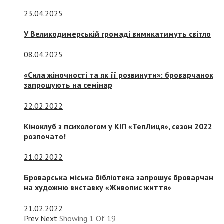
23.04.2025
У Великодимерській громаді вимикатимуть світло
08.04.2025
«Сила жіночності та як її розвинути»: броварчанок
запрошують на семінар
22.02.2022
Кіноклуб з психологом у КІП «ТепЛиця», сезон 2022
розпочато!
21.02.2022
Броварська міська бібліотека запрошує броварчан
на художню виставку «Живопис життя»
21.02.2022
Prev
Next
Showing
1
Of
19