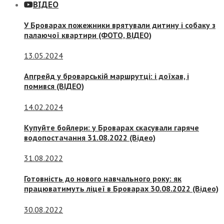
ВІДЕО
У Броварах пожежники врятували дитину і собаку з
палаючої квартири (ФОТО, ВІДЕО)
13.05.2024
Апгрейд у броварській маршрутці: і доїхав, і
помився (ВІДЕО)
14.02.2024
Купуйте бойлери: у Броварах скасували гаряче
водопостачання 31.08.2022 (Відео)
31.08.2022
Готовність до нового навчального року: як
працюватимуть ліцеї в Броварах 30.08.2022 (Відео)
30.08.2022