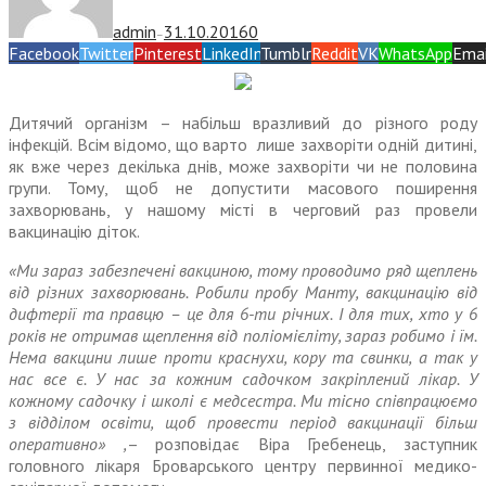
admin
31.10.2016
0
—
Facebook
Twitter
Pinterest
LinkedIn
Tumblr
Reddit
VK
WhatsApp
Emai
Дитячий організм – набільш вразливий до різного роду
інфекцій. Всім відомо, що варто лише захворіти одній дитині,
як вже через декілька днів, може захворіти чи не половина
групи. Тому, щоб не допустити масового поширення
захворювань, у нашому місті в черговий раз провели
вакцинацію діток.
«Ми зараз забезпечені вакциною, тому проводимо ряд щеплень
від різних захворювань. Робили пробу Манту, вакцинацію від
дифтерії та правцю – це для 6-ти річних. І для тих, хто у 6
років не отримав щеплення від поліомієліту, зараз робимо і їм.
Нема вакцини лише проти краснухи, кору та свинки, а так у
нас все є. У нас за кожним садочком закріплений лікар. У
кожному садочку і школі є медсестра. Ми тісно співпрацюємо
з відділом освіти, щоб провести період вакцинації більш
оперативно» ,
– розповідає Віра Гребенець, заступник
головного лікаря Броварського центру первинної медико-