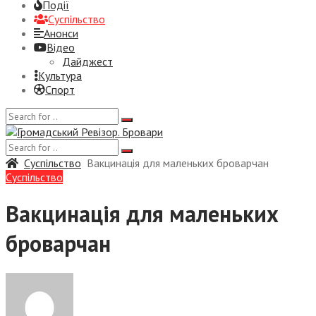
Події
Суспiльство
Анонси
Відео
Дайджест
Культура
Спорт
Суспiльство
Вакцинація для маленьких броварчан
Суспiльство
Вакцинація для маленьких
броварчан