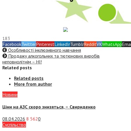
183
Facebook
Twitter
Pinterest
LinkedIn
Tumblr
Reddit
VK
WhatsApp
Emai
Особливості інклюзивного навчання
Продажу алкогольних та тютюнових виробів
неповнолітнім – НІ!
Related posts
Related posts
More from author
Новини
Ціни на АЗС скоро знизяться, –
Свириденко
08.04.2026
8 562
0
Суспiльство