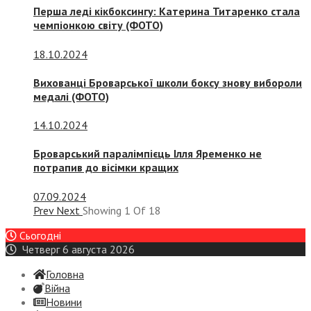
Перша леді кікбоксингу: Катерина Титаренко стала
чемпіонкою світу (ФОТО)
18.10.2024
Вихованці Броварської школи боксу знову вибороли
медалі (ФОТО)
14.10.2024
Броварський паралімпієць Ілля Яременко не
потрапив до вісімки кращих
07.09.2024
Prev
Next
Showing
1
Of
18
Сьогодні
Четверг 6 августа 2026
Головна
Війна
Новини