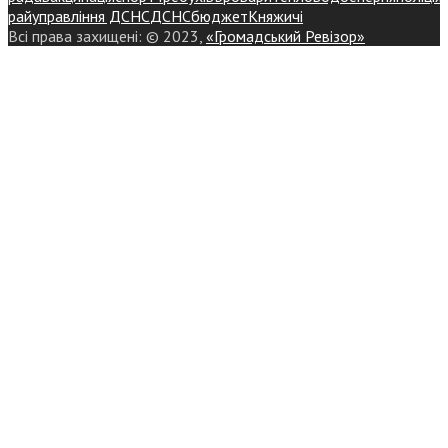
райуправління ДСНС
ДСНС
бюджет
Княжичі
Всі права захищені: © 2023,
«Громадський Ревізор»