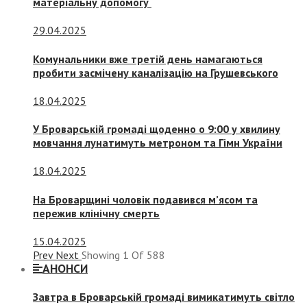
матеріальну допомогу
29.04.2025
Комунальники вже третій день намагаються
пробити засмічену каналізацію на Грушевського
18.04.2025
У Броварській громаді щоденно о 9:00 у хвилину
мовчання лунатимуть метроном та Гімн України
18.04.2025
На Броварщині чоловік подавився м’ясом та
пережив клінічну смерть
15.04.2025
Prev
Next
Showing
1
Of
588
АНОНСИ
Завтра в Броварській громаді вимикатимуть світло