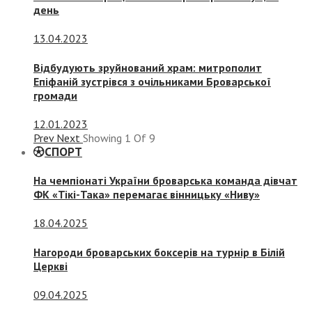
день
13.04.2023
Відбудують зруйнований храм: митрополит
Епіфаній зустрівся з очільниками Броварської
громади
12.01.2023
Prev
Next
Showing
1
Of
9
СПОРТ
На чемпіонаті України броварська команда дівчат
ФК «Тікі-Така» перемагає вінницьку «Ниву»
18.04.2025
Нагороди броварських боксерів на турнір в Білій
Церкві
09.04.2025