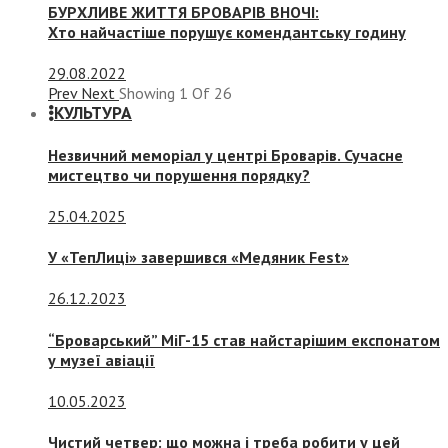
БУРХЛИВЕ ЖИТТЯ БРОВАРІВ ВНОЧІ:
Хто найчастіше порушує комендантську годину
29.08.2022
Prev
Next
Showing
1
Of
26
КУЛЬТУРА
Незвичний меморіал у центрі Броварів. Сучасне
мистецтво чи порушення порядку?
25.04.2025
У «ТепЛиці» завершився «Медяник Fest»
26.12.2023
“Броварський” МіГ-15 став найстарішим експонатом
у музеї авіації
10.05.2023
Чистий четвер: що можна і треба робити у цей