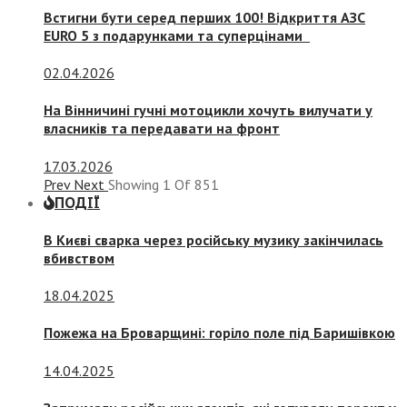
Встигни бути серед перших 100! Відкриття АЗС
EURO 5 з подарунками та суперцінами
02.04.2026
На Вінничині гучні мотоцикли хочуть вилучати у
власників та передавати на фронт
17.03.2026
Prev
Next
Showing
1
Of
851
ПОДІЇ
В Києві сварка через російську музику закінчилась
вбивством
18.04.2025
Пожежа на Броварщині: горіло поле під Баришівкою
14.04.2025