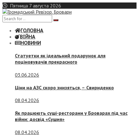
Skip
Пятница 7 августа 2026
to
content
ГОЛОВНА
ВІЙНА
НОВИНИ
Статуетки як ідеальний подарунок для
поціновувачів прекрасного
03.06.2026
Ціни на АЗС скоро знизяться, –
Свириденко
08.04.2026
Як працюють суші-ресторани у Броварах під час
війни: досвід «Сушия»
08.04.2026