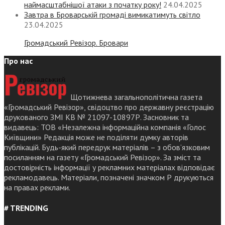
наймасштабнішої атаки з початку року!
24.04.2025
Завтра в Броварській громаді вимикатимуть світло
23.04.2025
Громадський Ревізор. Бровари
Про нас
Щотижнева загальнополітична газета
«Громадський Ревізор», свідоцтво про державну реєстрацію
друкованого ЗМІ КВ № 21097-10897Р. Засновник та
видавець: ТОВ «Незалежна інформаційна компанія «Голос
Київщини» Редакція може не поділяти думку авторів
публікацій. Будь-який передрук матеріалів – з обов’язковим
посиланням на газету «Громадський Ревізор». За зміст та
достовірність інформації у рекламних матеріалах відповідає
рекламодавець. Матеріали, позначені значком Р друкуються
на правах реклами.
# TRENDING