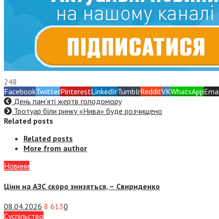
248
Facebook
Twitter
Pinterest
LinkedIn
Tumblr
Reddit
VK
WhatsApp
Emai
День пам’яті жертв голодомору
Тротуар біли ринку «Нива» буде розчищено
Related posts
Related posts
More from author
Новини
Ціни на АЗС скоро знизяться, –
Свириденко
08.04.2026
8 613
0
Суспiльство