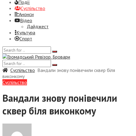
Події
Суспiльство
Анонси
Відео
Дайджест
Культура
Спорт
Суспiльство
Вандали знову понівечили сквер біля
виконкому
Суспiльство
Вандали знову понівечили
сквер біля виконкому