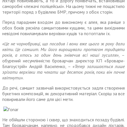
ліхтарі повибивають, а то й дорогу понівечать, встановивши
саморобні «лежачі поліцейські». На цьому тижні не пощастило
території поряд з будівлею БМР, причому з обох сторін.
Перед парадним входом до виконкому є алея, яка раніше з
обох боків рясніла самшитовими кущами, та цими вихідними
невідомі повиламували верхівки кущів та потоптали їх.
«Це не чорнобривці, що посадив і вони вже цього ж року дали
квіти. Це самшит. Ми його вирощували протягом тридцяти
років, а хтось за один день знівечив всі наші зусилля»
, –
обурений несумлінністю броварчан директор КП «Бровари-
Благоустрій» Андрій Василенко, –
«Тепер залишається лише
зрізати верхівки та чекати ще десяток років, поки він почне
квітнути»
.
До речі, самшит зазвичай використовується задля створення
букетних композицій, як декоративний матеріал. Скоріш за все
повиривали його саме для цієї мети.
Не обійшли стороною і сквер, що знаходиться позаду будівлі.
Там броварчанам, напевно, не сподобався дизайн ліхтарів.