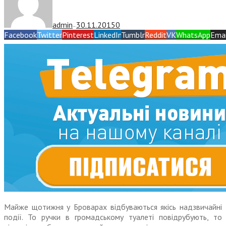
admin
30.11.2015
0
—
Facebook
Twitter
Pinterest
LinkedIn
Tumblr
Reddit
VK
WhatsApp
Emai
Майже щотижня у Броварах відбуваються якісь надзвичайні
події. То ручки в громадському туалеті повідрубують, то