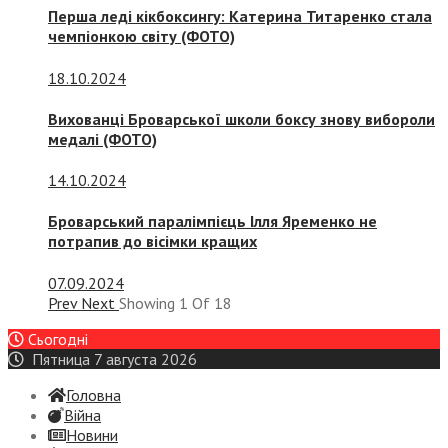
Перша леді кікбоксингу: Катерина Титаренко стала
чемпіонкою світу (ФОТО)
18.10.2024
Вихованці Броварської школи боксу знову вибороли
медалі (ФОТО)
14.10.2024
Броварський паралімпієць Ілля Яременко не
потрапив до вісімки кращих
07.09.2024
Prev
Next
Showing
1
Of
18
Сьогодні
Пятница 7 августа 2026
Головна
Війна
Новини