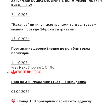
Затримали російських агентів, які готували теракт у
Києві, — СБУ
24.10.2024
“Накачав” дитину психотропами та згвалтував –
киянин проведе 14 років за ґратами
15.10.2024
Протаранив дерево і ледве не погубив трьох
пасажирів
14.10.2024
Prev
Next
Showing
1
Of
86
СУСПIЛЬСТВО
Ціни на АЗС скоро знизяться, –
Свириденко
08.04.2026
Понад 150 броварчан отримають адресну