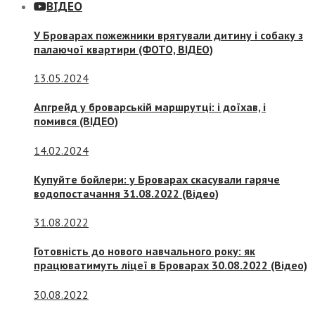
ВІДЕО
У Броварах пожежники врятували дитину і собаку з
палаючої квартири (ФОТО, ВІДЕО)
13.05.2024
Апгрейд у броварській маршрутці: і доїхав, і
помився (ВІДЕО)
14.02.2024
Купуйте бойлери: у Броварах скасували гаряче
водопостачання 31.08.2022 (Відео)
31.08.2022
Готовність до нового навчального року: як
працюватимуть ліцеї в Броварах 30.08.2022 (Відео)
30.08.2022