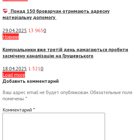
Понад 150 броварчан отримають адресну
матеріальну допомогу
29.04.2025
13 965
0
Новини
Комунальники вже третій день намагаються пробити
засмічену каналізацію на Грушевського
18.04.2025
1 321
0
Load more
Добавить комментарий
Ваш адрес email не будет опубликован.
Обязательные поля
помечены
*
Комментарий
*