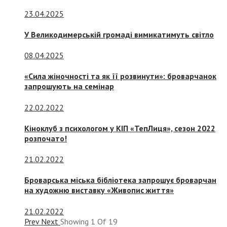
23.04.2025
У Великодимерській громаді вимикатимуть світло
08.04.2025
«Сила жіночності та як її розвинути»: броварчанок
запрошують на семінар
22.02.2022
Кіноклуб з психологом у КІП «ТепЛиця», сезон 2022
розпочато!
21.02.2022
Броварська міська бібліотека запрошує броварчан
на художню виставку «Живопис життя»
21.02.2022
Prev
Next
Showing
1
Of
19