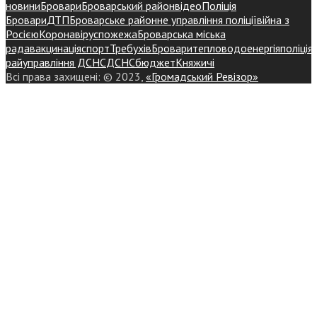
новини
Бровари
Броварський район
відео
Поліція
Бровари
ДТП
Броварське районне управління поліції
війна з
Росією
Коронавірус
пожежа
Броварська міська
рада
вакцинація
спорт
Требухів
Броваритепловодоенергія
поліція
райуправління ДСНС
ДСНС
бюджет
Княжичі
Всі права захищені: © 2023,
«Громадський Ревізор»