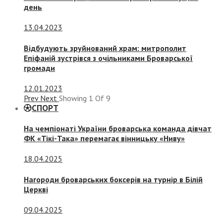
день
13.04.2023
Відбудують зруйнований храм: митрополит
Епіфаній зустрівся з очільниками Броварської
громади
12.01.2023
Prev
Next
Showing
1
Of
9
СПОРТ
На чемпіонаті України броварська команда дівчат
ФК «Тікі-Така» перемагає вінницьку «Ниву»
18.04.2025
Нагороди броварських боксерів на турнір в Білій
Церкві
09.04.2025