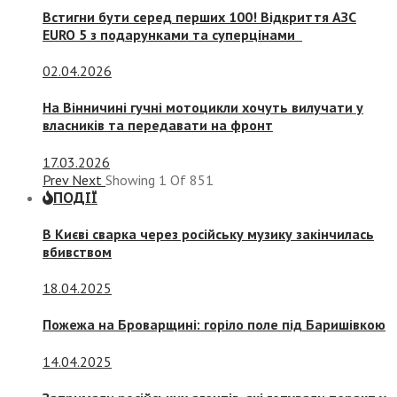
Встигни бути серед перших 100! Відкриття АЗС
EURO 5 з подарунками та суперцінами
02.04.2026
На Вінничині гучні мотоцикли хочуть вилучати у
власників та передавати на фронт
17.03.2026
Prev
Next
Showing
1
Of
851
ПОДІЇ
В Києві сварка через російську музику закінчилась
вбивством
18.04.2025
Пожежа на Броварщині: горіло поле під Баришівкою
14.04.2025