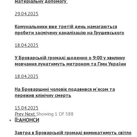
матеріальну допомогу
29.04.2025
Комунальники вже третій день намагаються
пробити засмічену каналізацію на Грушевського
18.04.2025
У Броварській громаді щоденно о 9:00 у хвилину
мовчання лунатимуть метроном та Гімн України
18.04.2025
На Броварщині чоловік подавився м’ясом та
пережив клінічну смерть
15.04.2025
Prev
Next
Showing
1
Of
588
АНОНСИ
Завтра в Броварській громаді вимикатимуть світло