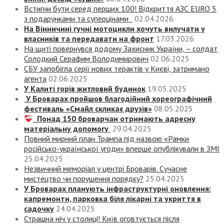
Встигни бути серед перших 100! Відкриття АЗС EURO 5
з подарунками та суперцінами
02.04.2026
На Вінничині гучні мотоцикли хочуть вилучати у
власників та передавати на фронт
17.03.2026
На щиті повернувся додому Захисник України, – солдат
Солодкий Серафим Володимирович
02.06.2025
СБУ запобігла серії нових терактів у Києві, затримано
агента
02.06.2025
У Калиті горів житловий будинок
19.05.2025
У Броварах пройшов благодійний хореографічний
фестиваль «Смайл скликає друзів»
08.05.2025
Понад 150 броварчан отримають адресну
матеріальну допомогу
29.04.2025
Повний мирний план Трампа під назвою «‎Рамки
російсько-української угоди» вперше опублікували в ЗМІ
25.04.2025
Незвичний меморіал у центрі Броварів. Сучасне
мистецтво чи порушення порядку?
25.04.2025
У Броварах планують інфраструктурні оновлення:
капремонти, парковка біля лікарні та укриття в
садочку
24.04.2025
Страшна ніч у столиці! Київ оговтується після