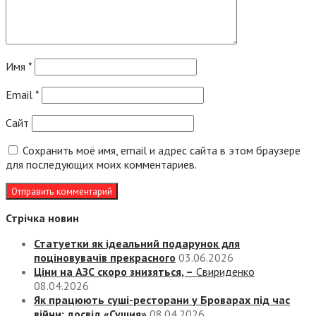
Имя
*
Email
*
Сайт
Сохранить моё имя, email и адрес сайта в этом браузере
для последующих моих комментариев.
Стрічка новин
Статуетки як ідеальний подарунок для
поціновувачів прекрасного
03.06.2026
Ціни на АЗС скоро знизяться, –
Свириденко
08.04.2026
Як працюють суші-ресторани у Броварах під час
війни: досвід «Сушия»
08.04.2026