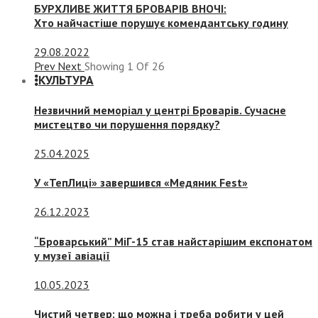
БУРХЛИВЕ ЖИТТЯ БРОВАРІВ ВНОЧІ:
Хто найчастіше порушує комендантську годину
29.08.2022
Prev
Next
Showing
1
Of
26
КУЛЬТУРА
Незвичний меморіал у центрі Броварів. Сучасне
мистецтво чи порушення порядку?
25.04.2025
У «ТепЛиці» завершився «Медяник Fest»
26.12.2023
“Броварський” МіГ-15 став найстарішим експонатом
у музеї авіації
10.05.2023
Чистий четвер: що можна і треба робити у цей