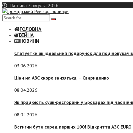
Skip
Пятница 7 августа 2026
to
content
ГОЛОВНА
ВІЙНА
НОВИНИ
Статуетки як ідеальний подарунок для поціновувачі
03.06.2026
Ціни на АЗС скоро знизяться, –
Свириденко
08.04.2026
Як працюють суші-ресторани у Броварах під час війн
08.04.2026
Встигни бути серед перших 100! Відкриття АЗС EURO