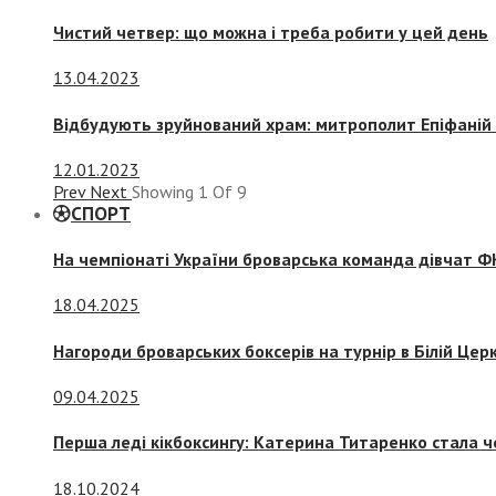
Чистий четвер: що можна і треба робити у цей день
13.04.2023
Відбудують зруйнований храм: митрополит Епіфаній 
12.01.2023
Prev
Next
Showing
1
Of
9
СПОРТ
На чемпіонаті України броварська команда дівчат ФК
18.04.2025
Нагороди броварських боксерів на турнір в Білій Церк
09.04.2025
Перша леді кікбоксингу: Катерина Титаренко стала ч
18.10.2024