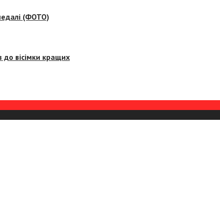
медалі (ФОТО)
 до вісімки кращих