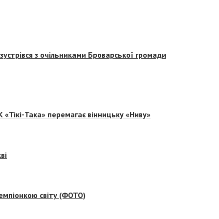
зустрівся з очільниками Броварської громади
 «Тікі-Така» перемагає вінницьку «Ниву»
ві
емпіонкою світу (ФОТО)