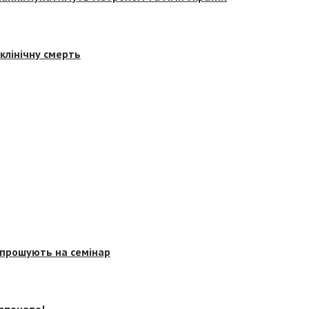
клінічну смерть
запрошують на семінар
озпочато!