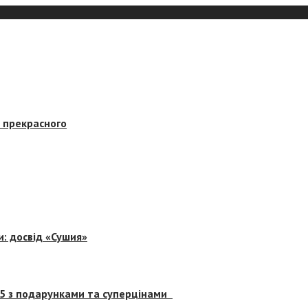
в прекрасного
и: досвід «Сушия»
 5 з подарунками та суперцінами