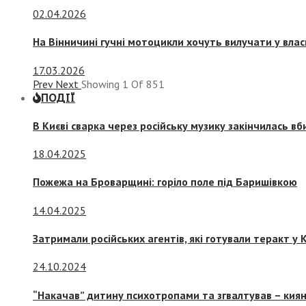
02.04.2026
На Вінничині гучні мотоцикли хочуть вилучати у вла
17.03.2026
Prev
Next
Showing
1
Of
851
ПОДІЇ
В Києві сварка через російську музику закінчилась в
18.04.2025
Пожежа на Броварщині: горіло поле під Баришівкою
14.04.2025
Затримали російських агентів, які готували теракт у К
24.10.2024
“Накачав” дитину психотропами та згвалтував – киян