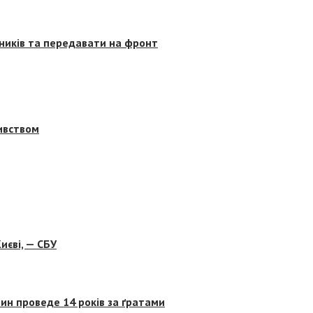
сників та передавати на фронт
бивством
иєві, — СБУ
ин проведе 14 років за ґратами