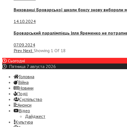
Вихованці Броварської школи боксу знову вибороли 
14.10.2024
Броварський паралімпієць Ілля Яременко не потрапив
07.09.2024
Prev
Next
Showing
1
Of
18
Сьогодні
Пятница 7 августа 2026
Головна
Війна
Новини
Події
Суспiльство
Анонси
Відео
Дайджест
Культура