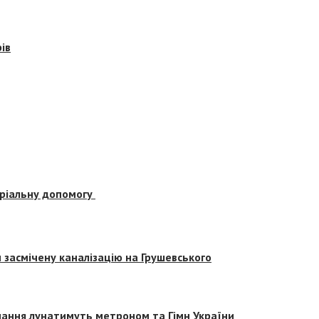
ів
еріальну допомогу
засмічену каналізацію на Грушевського
вчання лунатимуть метроном та Гімн України