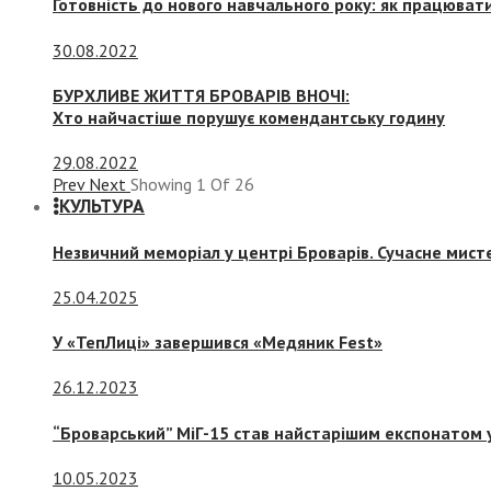
Готовність до нового навчального року: як працювати
30.08.2022
БУРХЛИВЕ ЖИТТЯ БРОВАРІВ ВНОЧІ:
Хто найчастіше порушує комендантську годину
29.08.2022
Prev
Next
Showing
1
Of
26
КУЛЬТУРА
Незвичний меморіал у центрі Броварів. Сучасне мис
25.04.2025
У «ТепЛиці» завершився «Медяник Fest»
26.12.2023
“Броварський” МіГ-15 став найстарішим експонатом у
10.05.2023