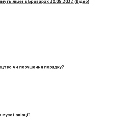
муть ліцеї в Броварах 30.08.2022 (Відео)
тецтво чи порушення порядку?
 музеї авіації