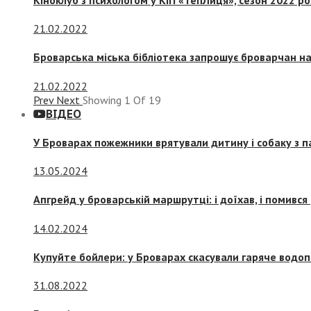
21.02.2022
Броварська міська бібліотека запрошує броварчан 
21.02.2022
Prev
Next
Showing
1
Of
19
ВІДЕО
У Броварах пожежники врятували дитину і собаку з 
13.05.2024
Апгрейд у броварській маршрутці: і доїхав, і помився
14.02.2024
Купуйте бойлери: у Броварах скасували гаряче водоп
31.08.2022