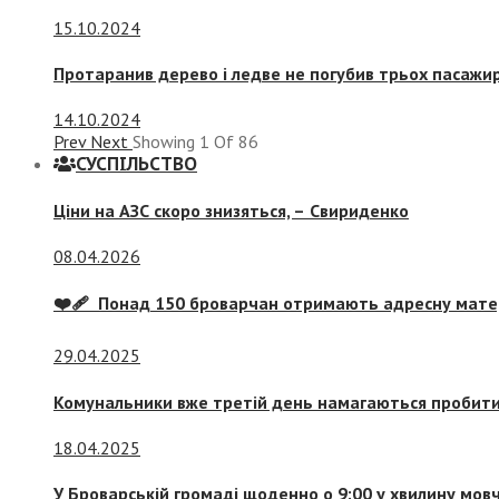
15.10.2024
Протаранив дерево і ледве не погубив трьох пасажир
14.10.2024
Prev
Next
Showing
1
Of
86
СУСПIЛЬСТВО
Ціни на АЗС скоро знизяться, –
Свириденко
08.04.2026
❤️‍🩹 Понад 150 броварчан отримають адресну мат
29.04.2025
Комунальники вже третій день намагаються пробити 
18.04.2025
У Броварській громаді щоденно о 9:00 у хвилину мо