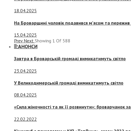
18.04.2025
На Броварщині чоловік подавився м’ясом та пережив 
15.04.2025
Prev
Next
Showing
1
Of
588
АНОНСИ
Завтра в Броварській громаді вимикатимуть світло
23.04.2025
У Великодимерській громаді вимикатимуть світло
08.04.2025
«Сила жіночності та як її розвинути»: броварчанок 
22.02.2022
Кіноклуб з психологом у КІП «ТепЛиця», сезон 2022 р