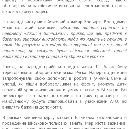
обговорювали патріотичне виховання серед молоді та роль
школи в цьому процесі.
На нараді виступив військовий комісар Броварів Володимир
Ноженко, який зауважив:
«Важливо підійти серйозно до
предмету «Захист Вітчизни». І прикро, що цей предмет в
багатьох випадках викладають люди, які навіть не служили в
армії. Ми розумієм, що кадри були втрачені, тому ми готові
допомогти, це можуть бути відставні військові. Готові
надавати і навчальну стрілецьку зброю для уроків».
Також, на нараду прийшли представники 11 батальйону
територіальної оборони «Київська Русь». Напередодні вони
запропонували свою допомогу в роботі з учнями. Саме ці
хлопці, які пішли добровольцями на фронт, зможуть дати
справжній урок «виживання» в умовах захисту Вітчизни. Всі
директори шкіл радо погодились на таку пропозицію і в
майбутньому будуть співпрацювати з учасниками АТО, які
виявлять бажання допомогти.
В рамках вивчення курсу «Захист Вітчизни» заплановано й
проведення військово-польових занять. Мер міста зазначив,
що зараз існує домовленість з керівництвом спортивно-