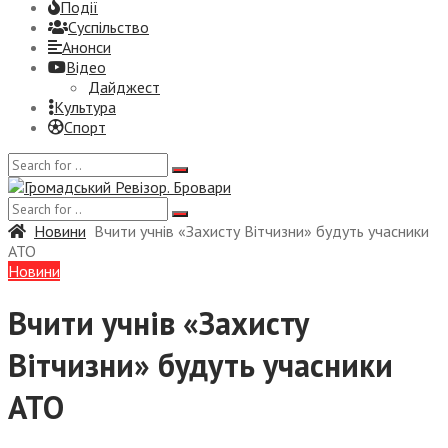
Події
Суспiльство
Анонси
Відео
Дайджест
Культура
Спорт
Новини
Вчити учнів «Захисту Вітчизни» будуть учасники
АТО
Новини
Вчити учнів «Захисту
Вітчизни» будуть учасники
АТО