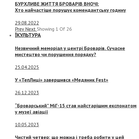
БУРХЛИВЕ ЖИТТЯ БРОВАРІВ ВНОЧІ:
Хто найчастіше порушує комендантську годину
29.08.2022
Prev
Next
Showing
1
Of
26
КУЛЬТУРА
Незвичний меморіал у центрі Броварів. Сучасне
мистецтво чи порушення порядку?
25.04.2025
У «ТепЛиці» завершився «Медяник Fest»
26.12.2023
“Броварський” МіГ-15 став найстарішим експонатом
у музеї авіації
10.05.2023
Чистий четвер: що можна і треба робити у цей