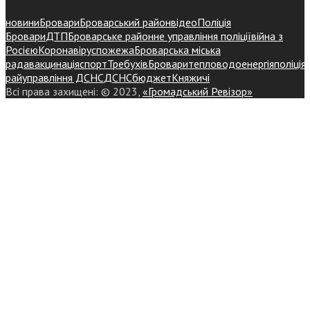
новини
Бровари
Броварський район
відео
Поліція
Бровари
ДТП
Броварське районне управління поліції
війна з
Росією
Коронавірус
пожежа
Броварська міська
рада
вакцинація
спорт
Требухів
Броваритепловодоенергія
поліція
райуправління ДСНС
ДСНС
бюджет
Княжичі
Всі права захищені: © 2023,
«Громадський Ревізор»