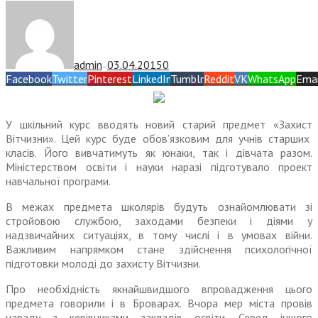
admin
03.04.2015
0
—
Facebook
Twitter
Pinterest
LinkedIn
Tumblr
Reddit
VK
WhatsApp
Emai
У шкільний курс вводять новий старий предмет «Захист
Вітчизни». Цей курс буде обов’язковим для учнів старших
класів. Його вивчатимуть як юнаки, так і дівчата разом.
Міністерством освіти і науки наразі підготувало проект
навчальної програми.
В межах предмета школярів будуть ознайомлювати зі
стройовою службою, заходами безпеки і діями у
надзвичайних ситуаціях, в тому числі і в умовах війни.
Важливим напрямком стане здійснення психологічної
підготовки молоді до захисту Вітчизни.
Про необхідність якнайшвидшого впровадження цього
предмета говорили і в Броварах. Вчора мер міста провів
нараду з керівниками закладів освіти. Серед іншого