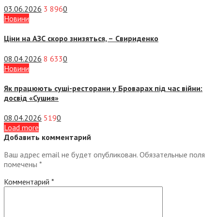
03.06.2026
3 896
0
Новини
Ціни на АЗС скоро знизяться, –
Свириденко
08.04.2026
8 633
0
Новини
Як працюють суші-ресторани у Броварах під час війни:
досвід «Сушия»
08.04.2026
519
0
Load more
Добавить комментарий
Ваш адрес email не будет опубликован.
Обязательные поля
помечены
*
Комментарий
*