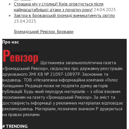
Страшна ніч у столиці! Київ оговтується після
наймасштабнішої атаки з початку року!
24.04.2025
Завтра в Броварській громаді вимикатимуть світло
23.04.2025
Громадський Ревізор. Бровари
Про нас
Щотижнева загальнополітична газета
«Громадський Ревізор», свідоцтво про державну реєстрацію
друкованого ЗМІ КВ № 21097-10897Р. Засновник та
видавець: ТОВ «Незалежна інформаційна компанія «Голос
Київщини» Редакція може не поділяти думку авторів
публікацій. Будь-який передрук матеріалів – з обов’язковим
посиланням на газету «Громадський Ревізор». За зміст та
достовірність інформації у рекламних матеріалах відповідає
рекламодавець. Матеріали, позначені значком Р друкуються
на правах реклами.
# TRENDING