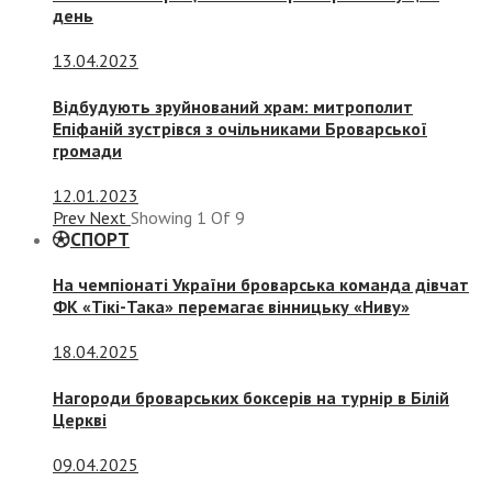
день
13.04.2023
Відбудують зруйнований храм: митрополит
Епіфаній зустрівся з очільниками Броварської
громади
12.01.2023
Prev
Next
Showing
1
Of
9
СПОРТ
На чемпіонаті України броварська команда дівчат
ФК «Тікі-Така» перемагає вінницьку «Ниву»
18.04.2025
Нагороди броварських боксерів на турнір в Білій
Церкві
09.04.2025