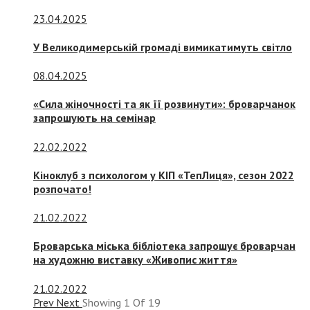
23.04.2025
У Великодимерській громаді вимикатимуть світло
08.04.2025
«Сила жіночності та як її розвинути»: броварчанок
запрошують на семінар
22.02.2022
Кіноклуб з психологом у КІП «ТепЛиця», сезон 2022
розпочато!
21.02.2022
Броварська міська бібліотека запрошує броварчан
на художню виставку «Живопис життя»
21.02.2022
Prev
Next
Showing
1
Of
19