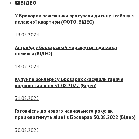
ВІДЕО
У Броварах пожежники врятували дитину і собаку з
палаючої квартири (ФОТО, ВІДЕО)
13.05.2024
Апгрейд у броварській маршрутці: і доїхав, і
помився (ВІДЕО)
14.02.2024
Купуйте бойлери: у Броварах скасували гаряче
водопостачання 31.08.2022 (Відео)
31.08.2022
Готовність до нового навчального року: як
працюватимуть ліцеї в Броварах 30.08.2022 (Відео)
30.08.2022