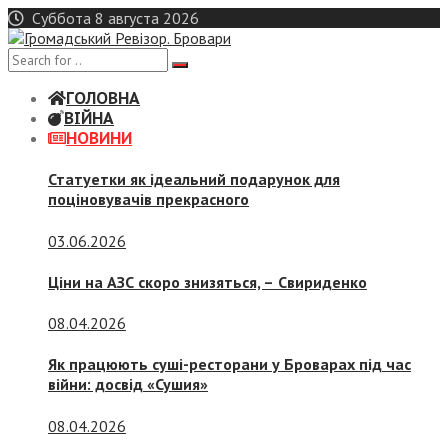
Skip
Суббота 8 августа 2026
to
content
ГОЛОВНА
ВІЙНА
НОВИНИ
Статуетки як ідеальний подарунок для
поціновувачів прекрасного
03.06.2026
Ціни на АЗС скоро знизяться, –
Свириденко
08.04.2026
Як працюють суші-ресторани у Броварах під час
війни: досвід «Сушия»
08.04.2026