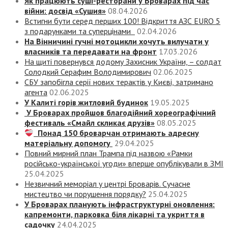
Як працюють суші-ресторани у Броварах під час
війни: досвід «Сушия»
08.04.2026
Встигни бути серед перших 100! Відкриття АЗС EURO 5
з подарунками та суперцінами
02.04.2026
На Вінничині гучні мотоцикли хочуть вилучати у
власників та передавати на фронт
17.03.2026
На щиті повернувся додому Захисник України, – солдат
Солодкий Серафим Володимирович
02.06.2025
СБУ запобігла серії нових терактів у Києві, затримано
агента
02.06.2025
У Калиті горів житловий будинок
19.05.2025
У Броварах пройшов благодійний хореографічний
фестиваль «Смайл скликає друзів»
08.05.2025
Понад 150 броварчан отримають адресну
матеріальну допомогу
29.04.2025
Повний мирний план Трампа під назвою «‎Рамки
російсько-української угоди» вперше опублікували в ЗМІ
25.04.2025
Незвичний меморіал у центрі Броварів. Сучасне
мистецтво чи порушення порядку?
25.04.2025
У Броварах планують інфраструктурні оновлення:
капремонти, парковка біля лікарні та укриття в
садочку
24.04.2025