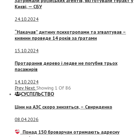
Затримали російських агентів, які готували теракт у
Києві, — СБУ
24.10.2024
“Накачав” дитину психотропами та згвалтував –
киянин проведе 14 років за ґратами
15.10.2024
Протаранив дерево і ледве не погубив трьох
пасажирів
14.10.2024
Prev
Next
Showing
1
Of
86
СУСПIЛЬСТВО
Ціни на АЗС скоро знизяться, –
Свириденко
08.04.2026
Понад 150 броварчан отримають адресну