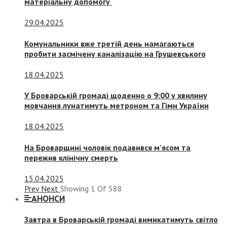
матеріальну допомогу
29.04.2025
Комунальники вже третій день намагаються
пробити засмічену каналізацію на Грушевського
18.04.2025
У Броварській громаді щоденно о 9:00 у хвилину
мовчання лунатимуть метроном та Гімн України
18.04.2025
На Броварщині чоловік подавився м’ясом та
пережив клінічну смерть
15.04.2025
Prev
Next
Showing
1
Of
588
АНОНСИ
Завтра в Броварській громаді вимикатимуть світло