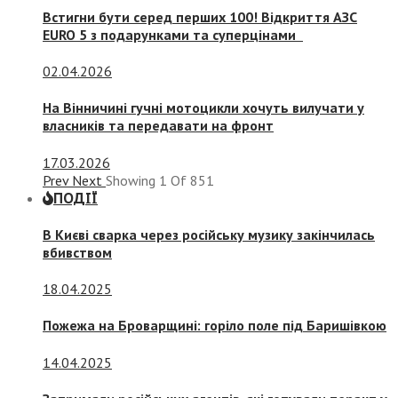
Встигни бути серед перших 100! Відкриття АЗС
EURO 5 з подарунками та суперцінами
02.04.2026
На Вінничині гучні мотоцикли хочуть вилучати у
власників та передавати на фронт
17.03.2026
Prev
Next
Showing
1
Of
851
ПОДІЇ
В Києві сварка через російську музику закінчилась
вбивством
18.04.2025
Пожежа на Броварщині: горіло поле під Баришівкою
14.04.2025