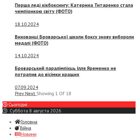
Перша леді кікбоксингу: Катерина Титаренко стала
чемпіонкою світу (ФОТО)
18.10.2024
Вихованці Броварської школи боксу знову вибороли
медалі (ФОТО)
14.10.2024
Броварський паралімпієць Ілля Яременко не
потрапив до вісімки кращих
07.09.2024
Prev
Next
Showing
1
Of
18
Сьогодні
Суббота 8 августа 2026
Головна
Війна
Новини