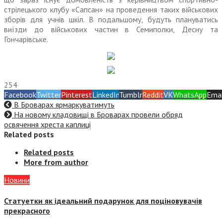
стрілецького клубу «Сапсан» на проведення таких військових
зборів для учнів шкіл. В подальшому, будуть плануватись
виїзди до військових частин в Семиполки, Десну та
Гончарівське.
254
Facebook
Twitter
Pinterest
LinkedIn
Tumblr
Reddit
VK
WhatsApp
Emai
В Броварах ярмаркуватимуть
На новому кладовищі в Броварах провели обряд
освячення хреста каплиці
Related posts
Related posts
More from author
Новини
Статуетки як ідеальний подарунок для поціновувачів
прекрасного