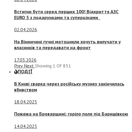
Встигни бути серед перших 100! Відкриття АЗС
EURO 5 з подарунками та суперцінами
02.04.2026
На Вінничині гучні мотоцикли хочуть вилучати у
власників та передавати на фронт
17.03.2026
Prev
Next
Showing
1
Of
851
ПОДІЇ
В Києві сварка через російську музику закінчилась
вбивством
18.04.2025
Пожежа на Броварщині: горіло поле під Баришівкою
14.04.2025