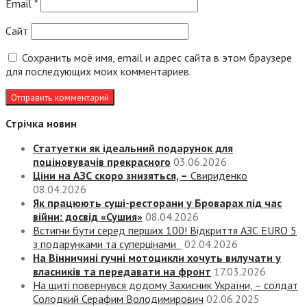
Email
*
Сайт
Сохранить моё имя, email и адрес сайта в этом браузере
для последующих моих комментариев.
Стрічка новин
Статуетки як ідеальний подарунок для
поціновувачів прекрасного
03.06.2026
Ціни на АЗС скоро знизяться, –
Свириденко
08.04.2026
Як працюють суші-ресторани у Броварах під час
війни: досвід «Сушия»
08.04.2026
Встигни бути серед перших 100! Відкриття АЗС EURO 5
з подарунками та суперцінами
02.04.2026
На Вінничині гучні мотоцикли хочуть вилучати у
власників та передавати на фронт
17.03.2026
На щиті повернувся додому Захисник України, – солдат
Солодкий Серафим Володимирович
02.06.2025