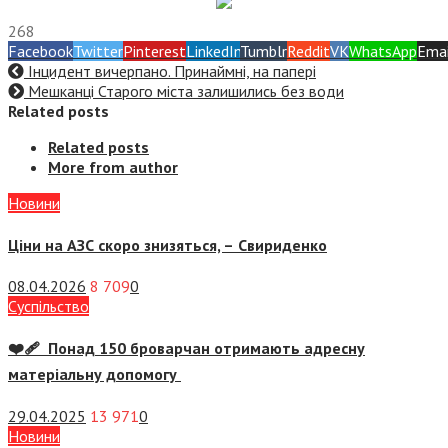
268
Facebook
Twitter
Pinterest
LinkedIn
Tumblr
Reddit
VK
WhatsApp
Emai
Інцидент вичерпано. Принаймні, на папері
Мешканці Старого міста залишились без води
Related posts
Related posts
More from author
Новини
Ціни на АЗС скоро знизяться, –
Свириденко
08.04.2026
8 709
0
Суспiльство
❤️‍🩹 Понад 150 броварчан отримають адресну
матеріальну допомогу
29.04.2025
13 971
0
Новини