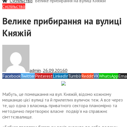
Суспiльство
Велике прибирання на вулиці Княжій
Суспiльство
Велике прибирання на вулиці
Княжій
admin
26.09.2016
0
—
Facebook
Twitter
Pinterest
LinkedIn
Tumblr
Reddit
VK
WhatsApp
Emai
Мабуть, це помешкання на вул. Княжій, відомо кожному
мешканцю цієї вулиці та й прилеглих вуличок теж. А все через
те, що одна з власниць приватного сектора планомірно та
методично перетворює власне подвір’я на справжнє
сімттєзвалище.