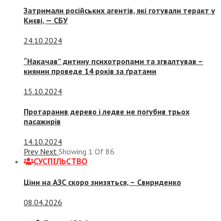
Затримали російських агентів, які готували теракт у
Києві, — СБУ
24.10.2024
“Накачав” дитину психотропами та згвалтував –
киянин проведе 14 років за ґратами
15.10.2024
Протаранив дерево і ледве не погубив трьох
пасажирів
14.10.2024
Prev
Next
Showing
1
Of
86
СУСПIЛЬСТВО
Ціни на АЗС скоро знизяться, –
Свириденко
08.04.2026