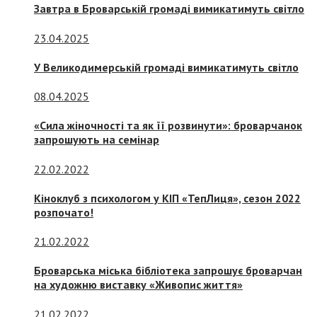
Завтра в Броварській громаді вимикатимуть світло
23.04.2025
У Великодимерській громаді вимикатимуть світло
08.04.2025
«Сила жіночності та як її розвинути»: броварчанок
запрошують на семінар
22.02.2022
Кіноклуб з психологом у КІП «ТепЛиця», сезон 2022
розпочато!
21.02.2022
Броварська міська бібліотека запрошує броварчан
на художню виставку «Живопис життя»
21.02.2022