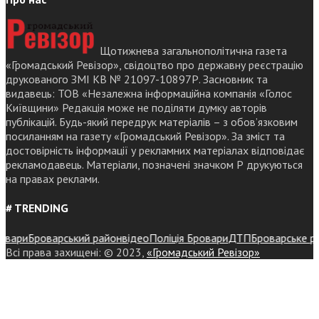
Щотижнева загальнополітична газета
«Громадський Ревізор», свідоцтво про державну реєстрацію
друкованого ЗМІ КВ № 21097-10897Р. Засновник та
видавець: ТОВ «Незалежна інформаційна компанія «Голос
Київщини» Редакція може не поділяти думку авторів
публікацій. Будь-який передрук матеріалів – з обов’язковим
посиланням на газету «Громадський Ревізор». За зміст та
достовірність інформації у рекламних матеріалах відповідає
рекламодавець. Матеріали, позначені значком Р друкуються
на правах реклами.
# TRENDING
ри
Броварський район
відео
Поліція Бровари
ДТП
Броварське район
Всі права захищені: © 2023,
«Громадський Ревізор»