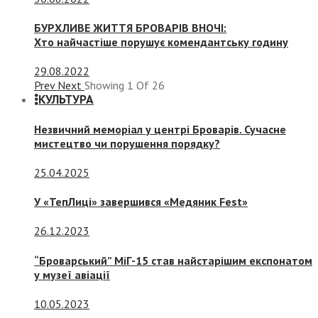
БУРХЛИВЕ ЖИТТЯ БРОВАРІВ ВНОЧІ:
Хто найчастіше порушує комендантську годину
29.08.2022
Prev
Next
Showing
1
Of
26
КУЛЬТУРА
Незвичний меморіал у центрі Броварів. Сучасне
мистецтво чи порушення порядку?
25.04.2025
У «ТепЛиці» завершився «Медяник Fest»
26.12.2023
“Броварський” МіГ-15 став найстарішим експонатом
у музеї авіації
10.05.2023