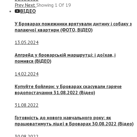
Prev
Next
Showing
1
Of
19
ВІДЕО
У Броварах пожежники врятували дитину і собаку з
палаючої квартири (ФОТО, ВІДЕО)
13.05.2024
Апгрейд у броварській маршрутці: і доїхав, і
помився (ВІДЕО)
14.02.2024
Купуйте бойлери: у Броварах скасували гаряче
водопостачання 31.08.2022 (Відео)
31.08.2022
Готовність до нового навчального року: як
працюватимуть ліцеї в Броварах 30.08.2022 (Відео)
30.08.2022