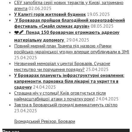
СБУ запобігла серії нових терактів у Києві, затримано
агента
02.06.2025
У Калиті горів житловий будинок
19.05.2025
У Броварах пройшов благодійний хореографічний
фестиваль «Смайл скликає друзів»
08.05.2025
❤️‍🩹 Понад 150 броварчан отримають адресну
матеріальну допомогу
29.04.2025
Повний мирний план Трампа під назвою «‎Рамки
російсько-української угоди» вперше опублікували в ЗМІ
25.04.2025
Незвичний меморіал у центрі Броварів. Сучасне
мистецтво чи порушення порядку?
25.04.2025
У Броварах планують інфраструктурні оновлення:
капремонти, парковка біля лікарні та укриття в
садочку
24.04.2025
Страшна ніч у столиці! Київ оговтується після
наймасштабнішої атаки з початку року!
24.04.2025
Завтра в Броварській громаді вимикатимуть світло
23.04.2025
Громадський Ревізор. Бровари
Про нас