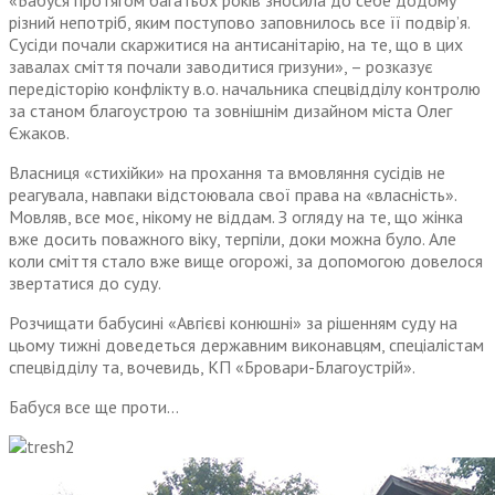
«Бабуся протягом багатьох років зносила до себе додому
різний непотріб, яким поступово заповнилось все її подвір’я.
Сусіди почали скаржитися на антисанітарію, на те, що в цих
завалах сміття почали заводитися гризуни», – розказує
передісторію конфлікту в.о. начальника спецвідділу контролю
за станом благоустрою та зовнішнім дизайном міста Олег
Єжаков.
Власниця «стихійки» на прохання та вмовляння сусідів не
реагувала, навпаки відстоювала свої права на «власність».
Мовляв, все моє, нікому не віддам. З огляду на те, що жінка
вже досить поважного віку, терпіли, доки можна було. Але
коли сміття стало вже вище огорожі, за допомогою довелося
звертатися до суду.
Розчищати бабусині «Авгієві конюшні» за рішенням суду на
цьому тижні доведеться державним виконавцям, спеціалістам
спецвідділу та, вочевидь, КП «Бровари-Благоустрій».
Бабуся все ще проти…