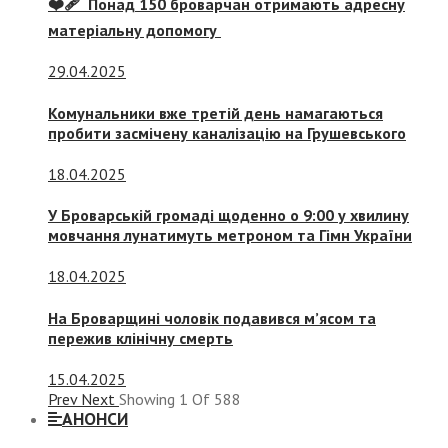
❤️‍🩹 Понад 150 броварчан отримають адресну
матеріальну допомогу
29.04.2025
Комунальники вже третій день намагаються
пробити засмічену каналізацію на Грушевського
18.04.2025
У Броварській громаді щоденно о 9:00 у хвилину
мовчання лунатимуть метроном та Гімн України
18.04.2025
На Броварщині чоловік подавився м’ясом та
пережив клінічну смерть
15.04.2025
Prev
Next
Showing
1
Of
588
АНОНСИ