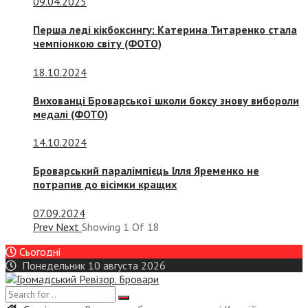
09.04.2025
Перша леді кікбоксингу: Катерина Титаренко стала
чемпіонкою світу (ФОТО)
18.10.2024
Вихованці Броварської школи боксу знову вибороли
медалі (ФОТО)
14.10.2024
Броварський паралімпієць Ілля Яременко не
потрапив до вісімки кращих
07.09.2024
Prev
Next
Showing
1
Of
18
Сьогодні
Понедельник 10 августа 2026