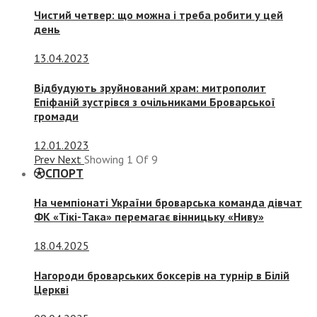
Чистий четвер: що можна і треба робити у цей
день
13.04.2023
Відбудують зруйнований храм: митрополит
Епіфаній зустрівся з очільниками Броварської
громади
12.01.2023
Prev
Next
Showing
1
Of
9
СПОРТ
На чемпіонаті України броварська команда дівчат
ФК «Тікі-Така» перемагає вінницьку «Ниву»
18.04.2025
Нагороди броварських боксерів на турнір в Білій
Церкві