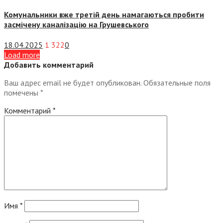
Комунальники вже третій день намагаються пробити
засмічену каналізацію на Грушевського
18.04.2025
1 322
0
Load more
Добавить комментарий
Ваш адрес email не будет опубликован.
Обязательные поля
помечены
*
Комментарий
*
Имя
*