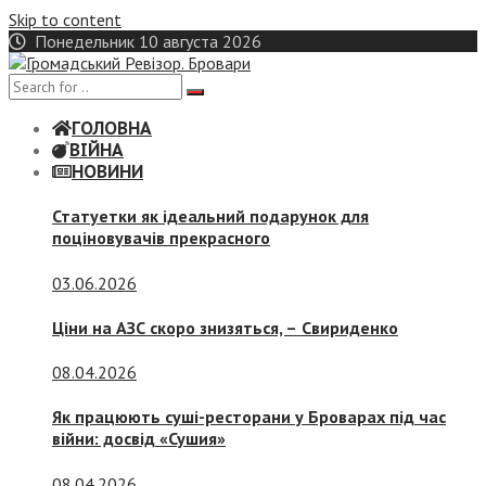
Skip to content
Понедельник 10 августа 2026
ГОЛОВНА
ВІЙНА
НОВИНИ
Статуетки як ідеальний подарунок для
поціновувачів прекрасного
03.06.2026
Ціни на АЗС скоро знизяться, –
Свириденко
08.04.2026
Як працюють суші-ресторани у Броварах під час
війни: досвід «Сушия»
08.04.2026