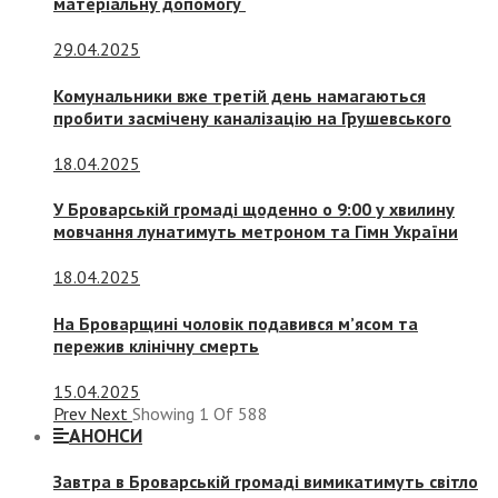
матеріальну допомогу
29.04.2025
Комунальники вже третій день намагаються
пробити засмічену каналізацію на Грушевського
18.04.2025
У Броварській громаді щоденно о 9:00 у хвилину
мовчання лунатимуть метроном та Гімн України
18.04.2025
На Броварщині чоловік подавився м’ясом та
пережив клінічну смерть
15.04.2025
Prev
Next
Showing
1
Of
588
АНОНСИ
Завтра в Броварській громаді вимикатимуть світло