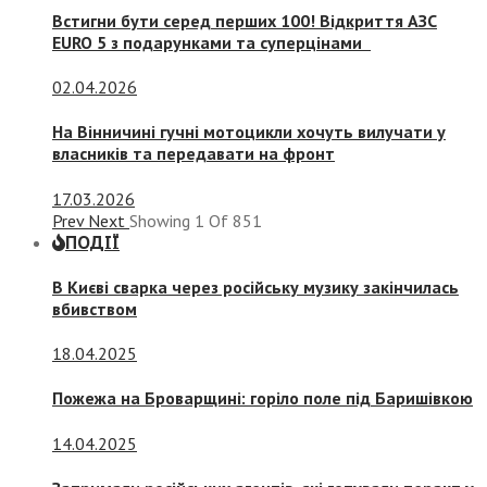
Встигни бути серед перших 100! Відкриття АЗС
EURO 5 з подарунками та суперцінами
02.04.2026
На Вінничині гучні мотоцикли хочуть вилучати у
власників та передавати на фронт
17.03.2026
Prev
Next
Showing
1
Of
851
ПОДІЇ
В Києві сварка через російську музику закінчилась
вбивством
18.04.2025
Пожежа на Броварщині: горіло поле під Баришівкою
14.04.2025