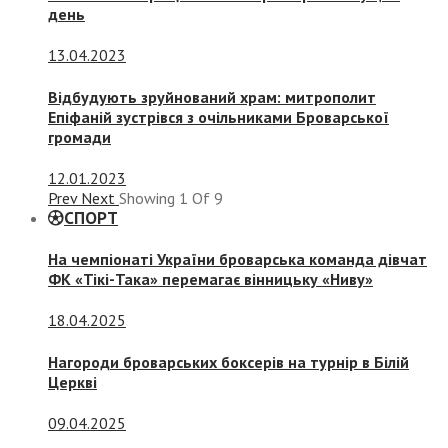
день
13.04.2023
Відбудують зруйнований храм: митрополит
Епіфаній зустрівся з очільниками Броварської
громади
12.01.2023
Prev
Next
Showing
1
Of
9
СПОРТ
На чемпіонаті України броварська команда дівчат
ФК «Тікі-Така» перемагає вінницьку «Ниву»
18.04.2025
Нагороди броварських боксерів на турнір в Білій
Церкві
09.04.2025