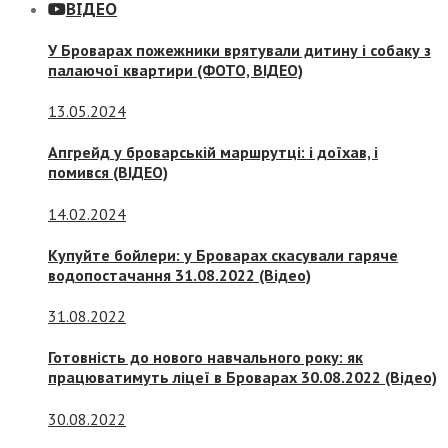
ВІДЕО
У Броварах пожежники врятували дитину і собаку з
палаючої квартири (ФОТО, ВІДЕО)
13.05.2024
Апгрейд у броварській маршрутці: і доїхав, і
помився (ВІДЕО)
14.02.2024
Купуйте бойлери: у Броварах скасували гаряче
водопостачання 31.08.2022 (Відео)
31.08.2022
Готовність до нового навчального року: як
працюватимуть ліцеї в Броварах 30.08.2022 (Відео)
30.08.2022