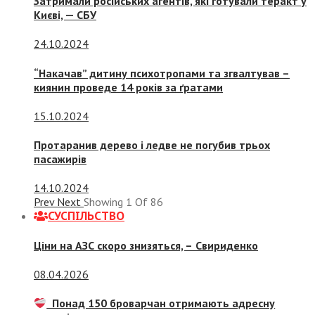
Затримали російських агентів, які готували теракт у
Києві, — СБУ
24.10.2024
“Накачав” дитину психотропами та згвалтував –
киянин проведе 14 років за ґратами
15.10.2024
Протаранив дерево і ледве не погубив трьох
пасажирів
14.10.2024
Prev
Next
Showing
1
Of
86
СУСПIЛЬСТВО
Ціни на АЗС скоро знизяться, –
Свириденко
08.04.2026
Понад 150 броварчан отримають адресну