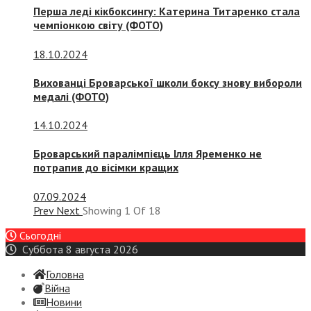
Перша леді кікбоксингу: Катерина Титаренко стала
чемпіонкою світу (ФОТО)
18.10.2024
Вихованці Броварської школи боксу знову вибороли
медалі (ФОТО)
14.10.2024
Броварський паралімпієць Ілля Яременко не
потрапив до вісімки кращих
07.09.2024
Prev
Next
Showing
1
Of
18
Сьогодні
Суббота 8 августа 2026
Головна
Війна
Новини