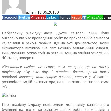
admin
12.06.2018
0
—
Facebook
Twitter
Pinterest
LinkedIn
Tumblr
Reddit
VK
WhatsApp
Emai
Небезпечну знахідку часів Другої світової війни було
виявлено під час проведення робіт по прокладанню зливової
каналізації в районі гаражів, що на вул. Грушевського. Ковш
екскаватора витягнув «на світ Божий» величенький снаряд,
який спокійно лежав собі на зеленій зоні, на глибині усього 30-
40 см від поверхні.
«Злякатися навіть не встиг, тим паче, що це на моєму
трудовому віку вже другий випадок. Багато років тому
подібний випадок, коли снаряд викопав, стався у Києві»
, –
розповідає водій екскаватора, який, на жаль, не назвав своє
ім’я.
Про знахідку відразу повідомили до відділу капітального
будівництва, що є замовником даних робіт, та у відділ з