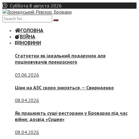
Skip
Суббота 8 августа 2026
to
content
ГОЛОВНА
ВІЙНА
НОВИНИ
Статуетки як ідеальний подарунок для
поціновувачів прекрасного
03.06.2026
Ціни на АЗС скоро знизяться, –
Свириденко
08.04.2026
Як працюють суші-ресторани у Броварах під час
війни: досвід «Сушия»
08.04.2026