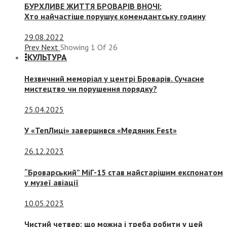
БУРХЛИВЕ ЖИТТЯ БРОВАРІВ ВНОЧІ:
Хто найчастіше порушує комендантську годину
29.08.2022
Prev
Next
Showing
1
Of
26
КУЛЬТУРА
Незвичний меморіал у центрі Броварів. Сучасне
мистецтво чи порушення порядку?
25.04.2025
У «ТепЛиці» завершився «Медяник Fest»
26.12.2023
“Броварський” МіГ-15 став найстарішим експонатом
у музеї авіації
10.05.2023
Чистий четвер: що можна і треба робити у цей