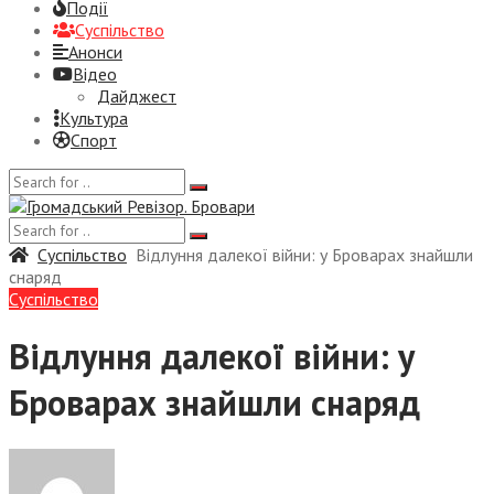
Події
Суспiльство
Анонси
Відео
Дайджест
Культура
Спорт
Суспiльство
Відлуння далекої війни: у Броварах знайшли
снаряд
Суспiльство
Відлуння далекої війни: у
Броварах знайшли снаряд