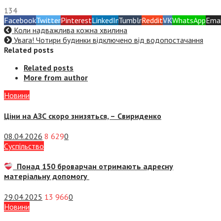
134
Facebook
Twitter
Pinterest
LinkedIn
Tumblr
Reddit
VK
WhatsApp
Emai
Коли надважлива кожна хвилина
Увага! Чотири будинки відключено від водопостачання
Related posts
Related posts
More from author
Новини
Ціни на АЗС скоро знизяться, –
Свириденко
08.04.2026
8 629
0
Суспiльство
Понад 150 броварчан отримають адресну
матеріальну допомогу
29.04.2025
13 966
0
Новини