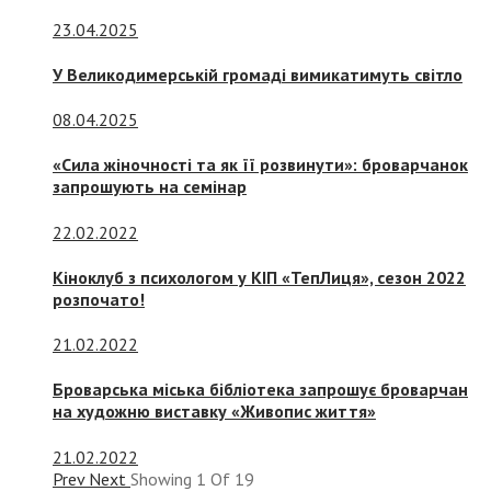
23.04.2025
У Великодимерській громаді вимикатимуть світло
08.04.2025
«Сила жіночності та як її розвинути»: броварчанок
запрошують на семінар
22.02.2022
Кіноклуб з психологом у КІП «ТепЛиця», сезон 2022
розпочато!
21.02.2022
Броварська міська бібліотека запрошує броварчан
на художню виставку «Живопис життя»
21.02.2022
Prev
Next
Showing
1
Of
19