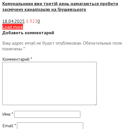
Комунальники вже третій день намагаються пробити
засмічену каналізацію на Грушевського
18.04.2025
1 322
0
Load more
Добавить комментарий
Ваш адрес email не будет опубликован.
Обязательные поля
помечены
*
Комментарий
*
Имя
*
Email
*