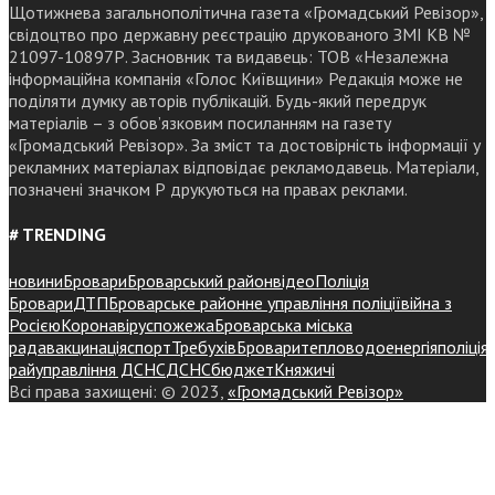
Щотижнева загальнополітична газета «Громадський Ревізор»,
свідоцтво про державну реєстрацію друкованого ЗМІ КВ №
21097-10897Р. Засновник та видавець: ТОВ «Незалежна
інформаційна компанія «Голос Київщини» Редакція може не
поділяти думку авторів публікацій. Будь-який передрук
матеріалів – з обов’язковим посиланням на газету
«Громадський Ревізор». За зміст та достовірність інформації у
рекламних матеріалах відповідає рекламодавець. Матеріали,
позначені значком Р друкуються на правах реклами.
# TRENDING
новини
Бровари
Броварський район
відео
Поліція
Бровари
ДТП
Броварське районне управління поліції
війна з
Росією
Коронавірус
пожежа
Броварська міська
рада
вакцинація
спорт
Требухів
Броваритепловодоенергія
поліція
райуправління ДСНС
ДСНС
бюджет
Княжичі
Всі права захищені: © 2023,
«Громадський Ревізор»