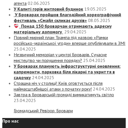
агента
02.06.2025
У Калиті горів житловий будинок
19.05.2025
У Броварах пройшов благодійний хореографічний
фестиваль «Смайл скликає друзів»
08.05.2025
Понад 150 броварчан отримають адресну
матеріальну допомогу
29.04.2025
Повний мирний план Трампа під назвою «‎Рамки
російсько-української угоди» вперше опублікували в ЗМІ
25.04.2025
Незвичний меморіал у центрі Броварів. Сучасне
мистецтво чи порушення порядку?
25.04.2025
У Броварах планують інфраструктурні оновлення:
капремонти, парковка біля лікарні та укриття в
садочку
24.04.2025
Страшна ніч у столиці! Київ оговтується після
наймасштабнішої атаки з початку року!
24.04.2025
Завтра в Броварській громаді вимикатимуть світло
23.04.2025
Громадський Ревізор. Бровари
Про нас