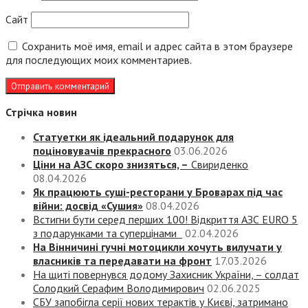
Сайт
Сохранить моё имя, email и адрес сайта в этом браузере
для последующих моих комментариев.
Стрічка новин
Статуетки як ідеальний подарунок для
поціновувачів прекрасного
03.06.2026
Ціни на АЗС скоро знизяться, –
Свириденко
08.04.2026
Як працюють суші-ресторани у Броварах під час
війни: досвід «Сушия»
08.04.2026
Встигни бути серед перших 100! Відкриття АЗС EURO 5
з подарунками та суперцінами
02.04.2026
На Вінничині гучні мотоцикли хочуть вилучати у
власників та передавати на фронт
17.03.2026
На щиті повернувся додому Захисник України, – солдат
Солодкий Серафим Володимирович
02.06.2025
СБУ запобігла серії нових терактів у Києві, затримано