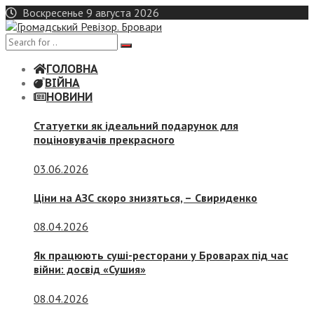
Skip
Воскресенье 9 августа 2026
to
content
ГОЛОВНА
ВІЙНА
НОВИНИ
Статуетки як ідеальний подарунок для
поціновувачів прекрасного
03.06.2026
Ціни на АЗС скоро знизяться, –
Свириденко
08.04.2026
Як працюють суші-ресторани у Броварах під час
війни: досвід «Сушия»
08.04.2026