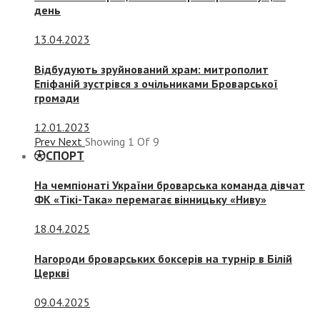
день
13.04.2023
Відбудують зруйнований храм: митрополит
Епіфаній зустрівся з очільниками Броварської
громади
12.01.2023
Prev
Next
Showing
1
Of
9
СПОРТ
На чемпіонаті України броварська команда дівчат
ФК «Тікі-Така» перемагає вінницьку «Ниву»
18.04.2025
Нагороди броварських боксерів на турнір в Білій
Церкві
09.04.2025