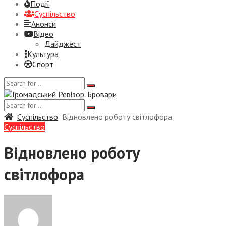
Події
Суспiльство
Анонси
Відео
Дайджест
Культура
Спорт
Суспiльство
Відновлено роботу світлофора
Суспiльство
Відновлено роботу
світлофора