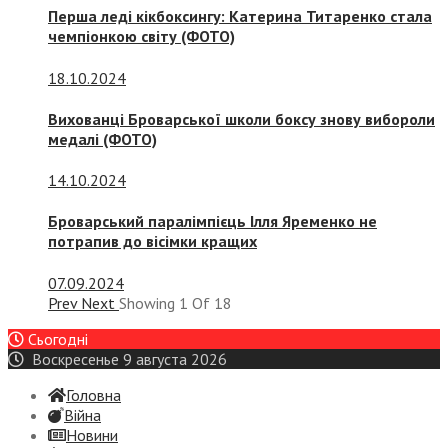
Перша леді кікбоксингу: Катерина Титаренко стала
чемпіонкою світу (ФОТО)
18.10.2024
Вихованці Броварської школи боксу знову вибороли
медалі (ФОТО)
14.10.2024
Броварський паралімпієць Ілля Яременко не
потрапив до вісімки кращих
07.09.2024
Prev
Next
Showing
1
Of
18
Сьогодні
Воскресенье 9 августа 2026
Головна
Війна
Новини