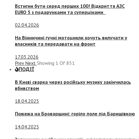
Встигни бути серед перших 100! Відкриття АЗС
EURO 5 з подарунками та суперцінами
02.04.2026
На Вінничині гучні мотоцикли хочуть вилучати у
власників та передавати на фронт
17.03.2026
Prev
Next
Showing
1
Of
851
ПОДІЇ
В Києві сварка через російську музику закінчилась
вбивством
18.04.2025
Пожежа на Броварщині: горіло поле під Баришівкою
14.04.2025