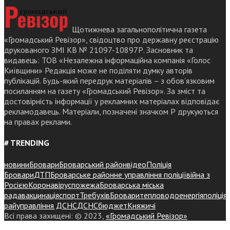
Щотижнева загальнополітична газета
«Громадський Ревізор», свідоцтво про державну реєстрацію
друкованого ЗМІ КВ № 21097-10897Р. Засновник та
видавець: ТОВ «Незалежна інформаційна компанія «Голос
Київщини» Редакція може не поділяти думку авторів
публікацій. Будь-який передрук матеріалів – з обов’язковим
посиланням на газету «Громадський Ревізор». За зміст та
достовірність інформації у рекламних матеріалах відповідає
рекламодавець. Матеріали, позначені значком Р друкуються
на правах реклами.
# TRENDING
новини
Бровари
Броварський район
відео
Поліція
Бровари
ДТП
Броварське районне управління поліції
війна з
Росією
Коронавірус
пожежа
Броварська міська
рада
вакцинація
спорт
Требухів
Броваритепловодоенергія
поліція
райуправління ДСНС
ДСНС
бюджет
Княжичі
Всі права захищені: © 2023,
«Громадський Ревізор»