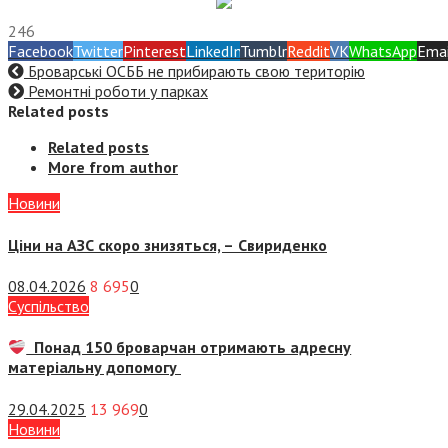
246
Facebook
Twitter
Pinterest
LinkedIn
Tumblr
Reddit
VK
WhatsApp
Emai
Броварські ОСББ не прибирають свою територію
Ремонтні роботи у парках
Related posts
Related posts
More from author
Новини
Ціни на АЗС скоро знизяться, –
Свириденко
08.04.2026
8 695
0
Суспiльство
Понад 150 броварчан отримають адресну
матеріальну допомогу
29.04.2025
13 969
0
Новини