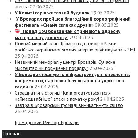
СБУ запобігла серії нових терактів у Києві, затримано
агента
02.06.2025
У Калиті горів житловий будинок
19.05.2025
У Броварах пройшов благодійний хореографічний
фестиваль «Смайл скликає друзів»
08.05.2025
Понад 150 броварчан отримають адресну
матеріальну допомогу
29.04.2025
Повний мирний план Трампа під назвою «‎Рамки
російсько-української угоди» вперше опублікували в ЗМІ
25.04.2025
Незвичний меморіал у центрі Броварів. Сучасне
мистецтво чи порушення порядку?
25.04.2025
У Броварах планують інфраструктурні оновлення:
капремонти, парковка біля лікарні та укриття в
садочку
24.04.2025
Страшна ніч у столиці! Київ оговтується після
наймасштабнішої атаки з початку року!
24.04.2025
Завтра в Броварській громаді вимикатимуть світло
23.04.2025
Громадський Ревізор. Бровари
Про нас