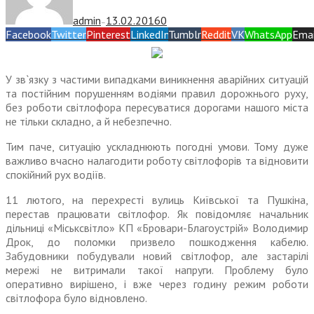
admin
13.02.2016
0
—
Facebook
Twitter
Pinterest
LinkedIn
Tumblr
Reddit
VK
WhatsApp
Emai
У зв`язку з частими випадками виникнення аварійних ситуацій
та постійним порушенням водіями правил дорожнього руху,
без роботи світлофора пересуватися дорогами нашого міста
не тільки складно, а й небезпечно.
Тим паче, ситуацію ускладнюють погодні умови. Тому дуже
важливо вчасно налагодити роботу світлофорів та відновити
спокійний рух водіїв.
11 лютого, на перехресті вулиць Київської та Пушкіна,
перестав працювати світлофор. Як повідомляє начальник
дільниці «Міськсвітло» КП «Бровари-Благоустрій» Володимир
Дрок, до поломки призвело пошкодження кабелю.
Забудовники побудували новий світлофор, але застарілі
мережі не витримали такої напруги. Проблему було
оперативно вирішено, і вже через годину режим роботи
світлофора було відновлено.