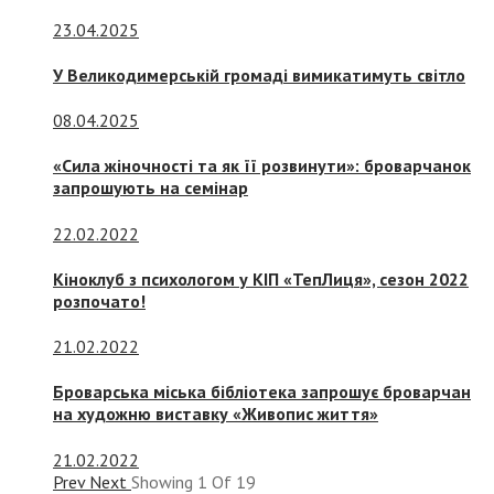
23.04.2025
У Великодимерській громаді вимикатимуть світло
08.04.2025
«Сила жіночності та як її розвинути»: броварчанок
запрошують на семінар
22.02.2022
Кіноклуб з психологом у КІП «ТепЛиця», сезон 2022
розпочато!
21.02.2022
Броварська міська бібліотека запрошує броварчан
на художню виставку «Живопис життя»
21.02.2022
Prev
Next
Showing
1
Of
19