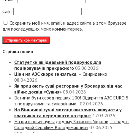
Сайт
Сохранить моё имя, email и адрес сайта в этом браузере
для последующих моих комментариев.
Стрічка новин
Статуетки як ідеальний подарунок для
поціновувачів прекрасного
03.06.2026
Ціни на АЗС скоро знизяться, –
Свириденко
08.04.2026
Як працюють суші-ресторани у Броварах під час
війни: досвід «Сушия»
08.04.2026
Встигни бути серед перших 100! Відкриття АЗС EURO 5
з подарунками та суперцінами
02.04.2026
На Вінничині гучні мотоцикли хочуть вилучати у
власників та передавати на фронт
17.03.2026
На щиті повернувся додому Захисник України, – солдат
Солодкий Серафим Володимирович
02.06.2025