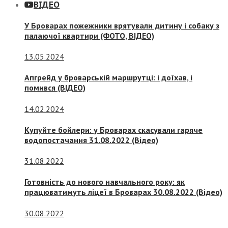
ВІДЕО
У Броварах пожежники врятували дитину і собаку з
палаючої квартири (ФОТО, ВІДЕО)
13.05.2024
Апгрейд у броварській маршрутці: і доїхав, і
помився (ВІДЕО)
14.02.2024
Купуйте бойлери: у Броварах скасували гаряче
водопостачання 31.08.2022 (Відео)
31.08.2022
Готовність до нового навчального року: як
працюватимуть ліцеї в Броварах 30.08.2022 (Відео)
30.08.2022