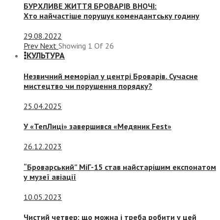
БУРХЛИВЕ ЖИТТЯ БРОВАРІВ ВНОЧІ:
Хто найчастіше порушує комендантську годину
29.08.2022
Prev
Next
Showing
1
Of
26
КУЛЬТУРА
Незвичний меморіал у центрі Броварів. Сучасне
мистецтво чи порушення порядку?
25.04.2025
У «ТепЛиці» завершився «Медяник Fest»
26.12.2023
“Броварський” МіГ-15 став найстарішим експонатом
у музеї авіації
10.05.2023
Чистий четвер: що можна і треба робити у цей