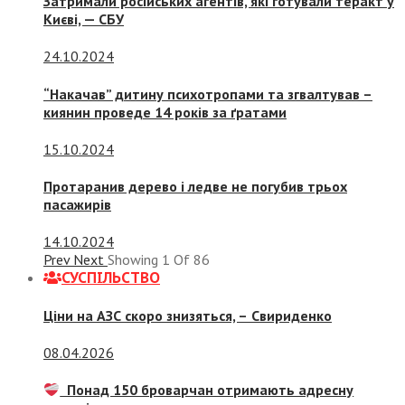
Затримали російських агентів, які готували теракт у
Києві, — СБУ
24.10.2024
“Накачав” дитину психотропами та згвалтував –
киянин проведе 14 років за ґратами
15.10.2024
Протаранив дерево і ледве не погубив трьох
пасажирів
14.10.2024
Prev
Next
Showing
1
Of
86
СУСПIЛЬСТВО
Ціни на АЗС скоро знизяться, –
Свириденко
08.04.2026
Понад 150 броварчан отримають адресну