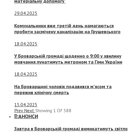
матеріальну допомогу
29.04.2025
Комунальники вже третій день намагаються
пробити засмічену каналізацію на Грушевського
18.04.2025
У Броварській громаді щоденно о 9:00 у хвилину
мовчання лунатимуть метроном та Гімн України
18.04.2025
На Броварщині чоловік подавився м’ясом та
пережив клінічну смерть
15.04.2025
Prev
Next
Showing
1
Of
588
АНОНСИ
Завтра в Броварській громаді вимикатимуть світло