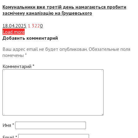
Комунальники вже третій день намагаються пробити
засмічену каналізацію на Грушевського
18.04.2025
1 322
0
Load more
Добавить комментарий
Ваш адрес email не будет опубликован.
Обязательные поля
помечены
*
Комментарий
*
Имя
*
Email
*