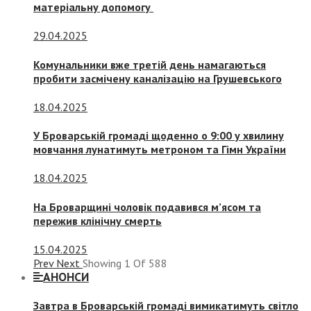
матеріальну допомогу
29.04.2025
Комунальники вже третій день намагаються
пробити засмічену каналізацію на Грушевського
18.04.2025
У Броварській громаді щоденно о 9:00 у хвилину
мовчання лунатимуть метроном та Гімн України
18.04.2025
На Броварщині чоловік подавився м’ясом та
пережив клінічну смерть
15.04.2025
Prev
Next
Showing
1
Of
588
АНОНСИ
Завтра в Броварській громаді вимикатимуть світло