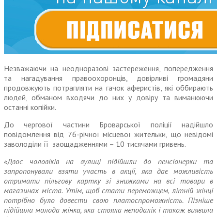
Незважаючи на неодноразові застереження, попередження
та нагадування правоохоронців, довірливі громадяни
продовжують потрапляти на гачок аферистів, які оббирають
людей, обманом входячи до них у довіру та виманюючи
останні копійки.
До чергової частини Броварської поліції надійшло
повідомлення від 76-річної місцевої жительки, що невідомі
заволоділи її заощадженнями – 10 тисячами гривень.
«Двоє чоловіків на вулиці підійшли до пенсіонерки та
запропонували взяти участь в акції, яка дає можливість
отримати пільгову картку зі знижками на всі товари в
магазинах міста. Утім, щоб стати переможцем, літній жінці
потрібно було довести свою платоспроможність. Пізніше
підійшла молода жінка, яка стояла неподалік і також виявила