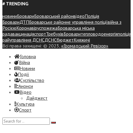
# TRENDING
новини
Бровари
Броварський район
відео
Поліція
Бровари
ДТП
Броварське районне управління поліції
війна з
Росією
Коронавірус
пожежа
Броварська міська
рада
вакцинація
спорт
Требухів
Броваритепловодоенергія
поліція
райуправління ДСНС
ДСНС
бюджет
Княжичі
Всі права захищені: © 2023,
«Громадський Ревізор»
Головна
Війна
Новини
Події
Суспiльство
Анонси
Відео
Дайджест
Культура
Спорт