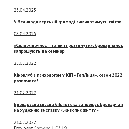
23.04.2025
У Великодимерській громаді вимикатимуть світло
08.04.2025
«Сила жіночності та як її розвинути»: броварчанок
запрошують на семінар
22.02.2022
Кіноклуб з психологом у КІП «ТепЛиця», сезон 2022
розпочато!
21.02.2022
Броварська міська бібліотека запрошує броварчан
на художню виставку «Живопис життя»
21.02.2022
Prev
Next
Showing
1
Of
19