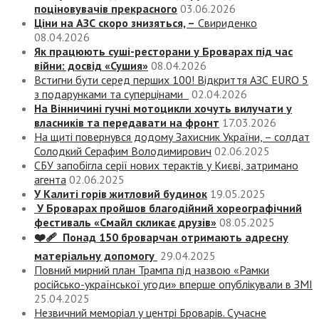
поціновувачів прекрасного
03.06.2026
Ціни на АЗС скоро знизяться, –
Свириденко
08.04.2026
Як працюють суші-ресторани у Броварах під час
війни: досвід «Сушия»
08.04.2026
Встигни бути серед перших 100! Відкриття АЗС EURO 5
з подарунками та суперцінами
02.04.2026
На Вінничині гучні мотоцикли хочуть вилучати у
власників та передавати на фронт
17.03.2026
На щиті повернувся додому Захисник України, – солдат
Солодкий Серафим Володимирович
02.06.2025
СБУ запобігла серії нових терактів у Києві, затримано
агента
02.06.2025
У Калиті горів житловий будинок
19.05.2025
У Броварах пройшов благодійний хореографічний
фестиваль «Смайл скликає друзів»
08.05.2025
❤️‍🩹 Понад 150 броварчан отримають адресну
матеріальну допомогу
29.04.2025
Повний мирний план Трампа під назвою «‎Рамки
російсько-української угоди» вперше опублікували в ЗМІ
25.04.2025
Незвичний меморіал у центрі Броварів. Сучасне