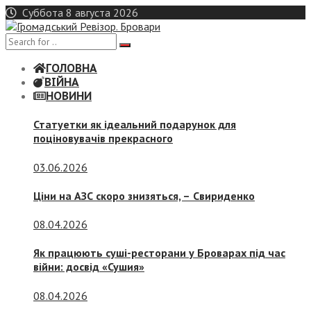
Skip
Суббота 8 августа 2026
to
content
ГОЛОВНА
ВІЙНА
НОВИНИ
Статуетки як ідеальний подарунок для
поціновувачів прекрасного
03.06.2026
Ціни на АЗС скоро знизяться, –
Свириденко
08.04.2026
Як працюють суші-ресторани у Броварах під час
війни: досвід «Сушия»
08.04.2026