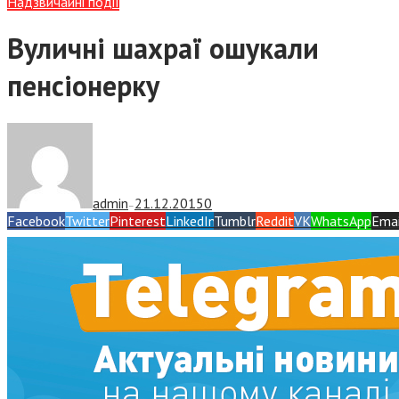
Надзвичайні події
Вуличні шахраї ошукали
пенсіонерку
admin
21.12.2015
0
—
Facebook
Twitter
Pinterest
LinkedIn
Tumblr
Reddit
VK
WhatsApp
Emai