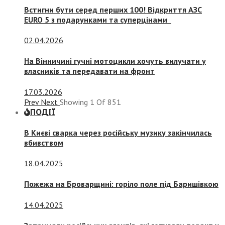
Встигни бути серед перших 100! Відкриття АЗС
EURO 5 з подарунками та суперцінами
02.04.2026
На Вінничині гучні мотоцикли хочуть вилучати у
власників та передавати на фронт
17.03.2026
Prev
Next
Showing
1
Of
851
ПОДІЇ
В Києві сварка через російську музику закінчилась
вбивством
18.04.2025
Пожежа на Броварщині: горіло поле під Баришівкою
14.04.2025