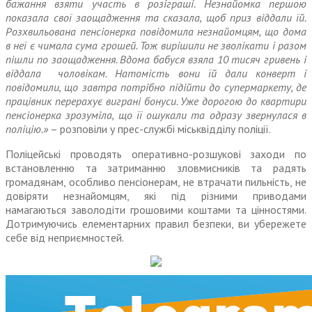
бажання взяти участь в розіграші. Незнайомка першою
показала свої заощадження та сказала, щоб приз віддали їй.
Розхвильована пенсіонерка повідомила незнайомцям, що дома
в неї є чимала сума грошей. Тож вирішили не зволікати і разом
пішли по заощадження. Вдома бабуся взяла 10 тисяч гривень і
віддала чоловікам. Натомість вони їй дали конверт і
повідомили, що завтра потрібно підійти до супермаркету, де
працівник перерахує виграні бонуси. Уже дорогою до квартири
пенсіонерка зрозуміла, що її ошукали та одразу звернулася в
поліцію.»
– розповіли у прес-службі міськвідділу поліції.
Поліцейські проводять оперативно-розшукові заходи по
встановленню та затриманню зловмисників та радять
громадянам, особливо пенсіонерам, не втрачати пильність, не
довіряти незнайомцям, які під різними приводами
намагаються заволодіти грошовими коштами та цінностями.
Дотримуючись елементарних правил безпеки, ви убережете
себе від неприємностей.