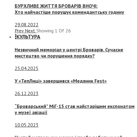
БУРХЛИВЕ ЖИТТЯ БРОВАРІВ ВНОЧІ:
Хто найчастіше порушує комендантську годину
29.08.2022
Prev
Next
Showing
1
Of
26
КУЛЬТУРА
Незвичний меморіал у центрі Броварів. Сучасне
мистецтво чи порушення порядку?
25.04.2025
У «ТепЛиці» завершився «Медяник Fest»
26.12.2023
“Броварський” МіГ-15 став найстарішим експонатом
у музеї авіації
10.05.2023