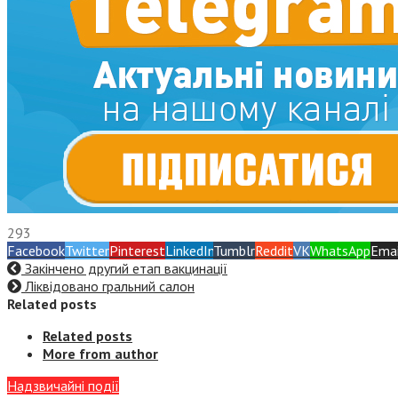
293
Facebook
Twitter
Pinterest
LinkedIn
Tumblr
Reddit
VK
WhatsApp
Emai
Закінчено другий етап вакцинації
Ліквідовано гральний салон
Related posts
Related posts
More from author
Надзвичайні події