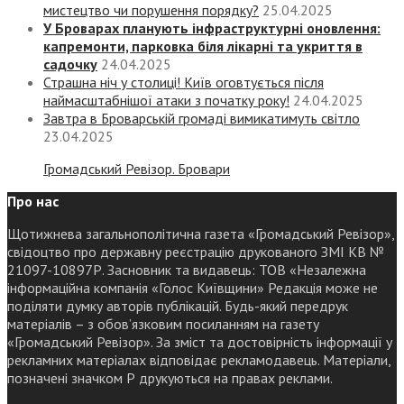
мистецтво чи порушення порядку?
25.04.2025
У Броварах планують інфраструктурні оновлення:
капремонти, парковка біля лікарні та укриття в
садочку
24.04.2025
Страшна ніч у столиці! Київ оговтується після
наймасштабнішої атаки з початку року!
24.04.2025
Завтра в Броварській громаді вимикатимуть світло
23.04.2025
Громадський Ревізор. Бровари
Про нас
Щотижнева загальнополітична газета «Громадський Ревізор»,
свідоцтво про державну реєстрацію друкованого ЗМІ КВ №
21097-10897Р. Засновник та видавець: ТОВ «Незалежна
інформаційна компанія «Голос Київщини» Редакція може не
поділяти думку авторів публікацій. Будь-який передрук
матеріалів – з обов’язковим посиланням на газету
«Громадський Ревізор». За зміст та достовірність інформації у
рекламних матеріалах відповідає рекламодавець. Матеріали,
позначені значком Р друкуються на правах реклами.