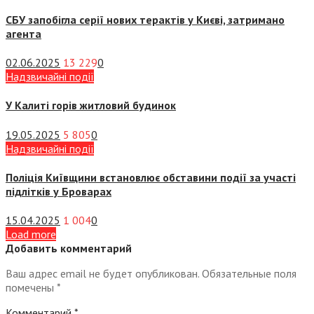
СБУ запобігла серії нових терактів у Києві, затримано
агента
02.06.2025
13 229
0
Надзвичайні події
У Калиті горів житловий будинок
19.05.2025
5 805
0
Надзвичайні події
Поліція Київщини встановлює обставини події за участі
підлітків у Броварах
15.04.2025
1 004
0
Load more
Добавить комментарий
Ваш адрес email не будет опубликован.
Обязательные поля
помечены
*
Комментарий
*