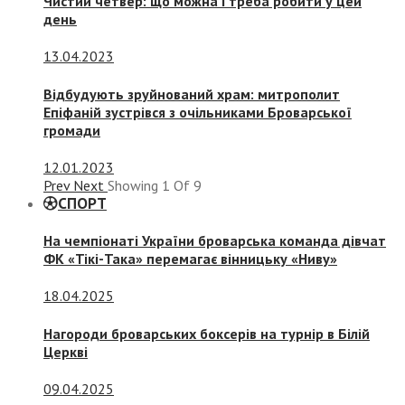
Чистий четвер: що можна і треба робити у цей
день
13.04.2023
Відбудують зруйнований храм: митрополит
Епіфаній зустрівся з очільниками Броварської
громади
12.01.2023
Prev
Next
Showing
1
Of
9
СПОРТ
На чемпіонаті України броварська команда дівчат
ФК «Тікі-Така» перемагає вінницьку «Ниву»
18.04.2025
Нагороди броварських боксерів на турнір в Білій
Церкві
09.04.2025