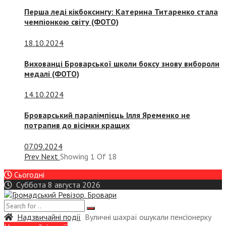
Перша леді кікбоксингу: Катерина Титаренко стала
чемпіонкою світу (ФОТО)
18.10.2024
Вихованці Броварської школи боксу знову вибороли
медалі (ФОТО)
14.10.2024
Броварський паралімпієць Ілля Яременко не
потрапив до вісімки кращих
07.09.2024
Prev
Next
Showing
1
Of
18
Сьогодні
Суббота 8 августа 2026
Надзвичайні події
Вуличні шахраї ошукали пенсіонерку