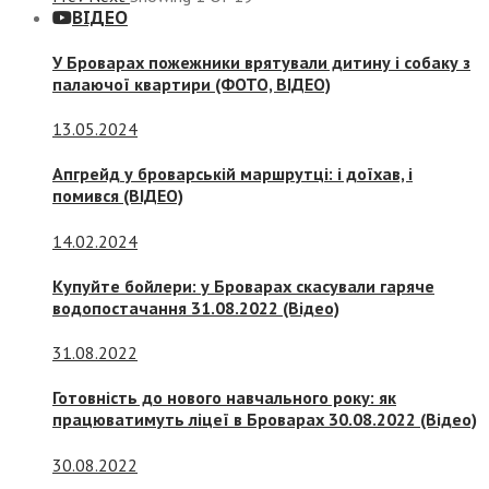
ВІДЕО
У Броварах пожежники врятували дитину і собаку з
палаючої квартири (ФОТО, ВІДЕО)
13.05.2024
Апгрейд у броварській маршрутці: і доїхав, і
помився (ВІДЕО)
14.02.2024
Купуйте бойлери: у Броварах скасували гаряче
водопостачання 31.08.2022 (Відео)
31.08.2022
Готовність до нового навчального року: як
працюватимуть ліцеї в Броварах 30.08.2022 (Відео)
30.08.2022