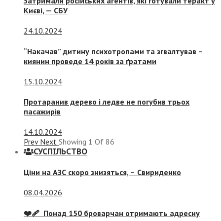
Затримали російських агентів, які готували теракт у
Києві, — СБУ
24.10.2024
“Накачав” дитину психотропами та згвалтував –
киянин проведе 14 років за ґратами
15.10.2024
Протаранив дерево і ледве не погубив трьох
пасажирів
14.10.2024
Prev
Next
Showing
1
Of
86
СУСПIЛЬСТВО
Ціни на АЗС скоро знизяться, –
Свириденко
08.04.2026
❤️‍🩹 Понад 150 броварчан отримають адресну