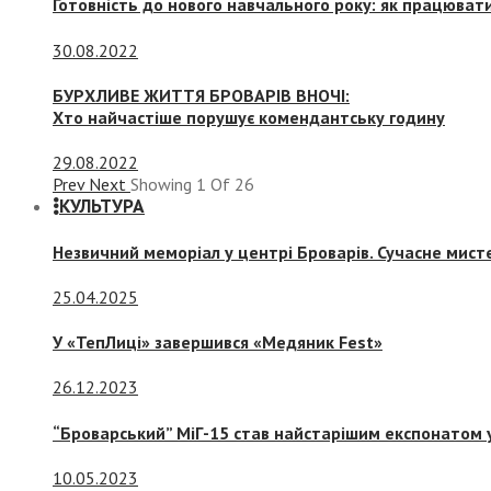
Готовність до нового навчального року: як працювати
30.08.2022
БУРХЛИВЕ ЖИТТЯ БРОВАРІВ ВНОЧІ:
Хто найчастіше порушує комендантську годину
29.08.2022
Prev
Next
Showing
1
Of
26
КУЛЬТУРА
Незвичний меморіал у центрі Броварів. Сучасне мис
25.04.2025
У «ТепЛиці» завершився «Медяник Fest»
26.12.2023
“Броварський” МіГ-15 став найстарішим експонатом у
10.05.2023