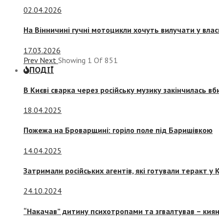
02.04.2026
На Вінничині гучні мотоцикли хочуть вилучати у вла
17.03.2026
Prev
Next
Showing
1
Of
851
ПОДІЇ
В Києві сварка через російську музику закінчилась в
18.04.2025
Пожежа на Броварщині: горіло поле під Баришівкою
14.04.2025
Затримали російських агентів, які готували теракт у К
24.10.2024
“Накачав” дитину психотропами та згвалтував – киян