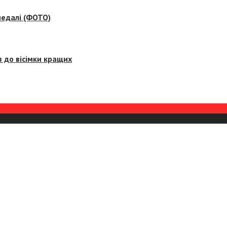
медалі (ФОТО)
 до вісімки кращих