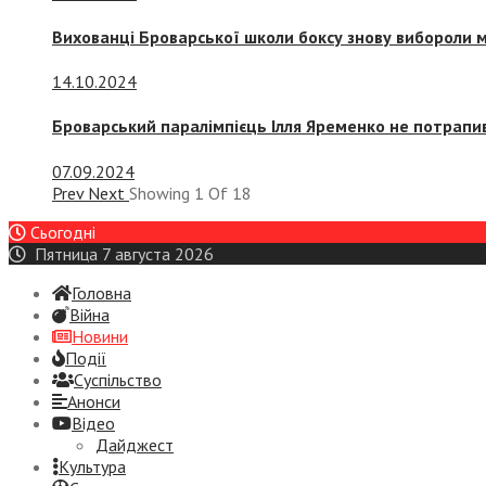
Вихованці Броварської школи боксу знову вибороли 
14.10.2024
Броварський паралімпієць Ілля Яременко не потрапив
07.09.2024
Prev
Next
Showing
1
Of
18
Сьогодні
Пятница 7 августа 2026
Головна
Війна
Новини
Події
Суспiльство
Анонси
Відео
Дайджест
Культура