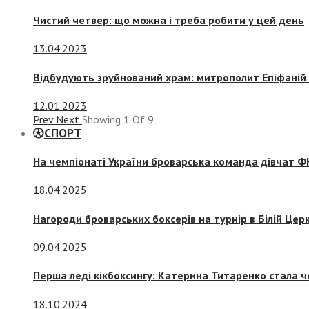
Чистий четвер: що можна і треба робити у цей день
13.04.2023
Відбудують зруйнований храм: митрополит Епіфаній 
12.01.2023
Prev
Next
Showing
1
Of
9
СПОРТ
На чемпіонаті України броварська команда дівчат ФК
18.04.2025
Нагороди броварських боксерів на турнір в Білій Церк
09.04.2025
Перша леді кікбоксингу: Катерина Титаренко стала ч
18.10.2024