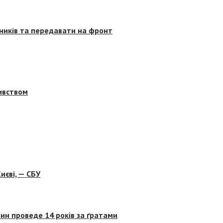
сників та передавати на фронт
бивством
иєві, — СБУ
ин проведе 14 років за ґратами