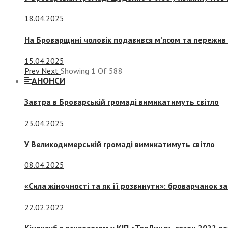
18.04.2025
На Броварщині чоловік подавився м’ясом та пережив 
15.04.2025
Prev
Next
Showing
1
Of
588
АНОНСИ
Завтра в Броварській громаді вимикатимуть світло
23.04.2025
У Великодимерській громаді вимикатимуть світло
08.04.2025
«Сила жіночності та як її розвинути»: броварчанок 
22.02.2022
Кіноклуб з психологом у КІП «ТепЛиця», сезон 2022 р