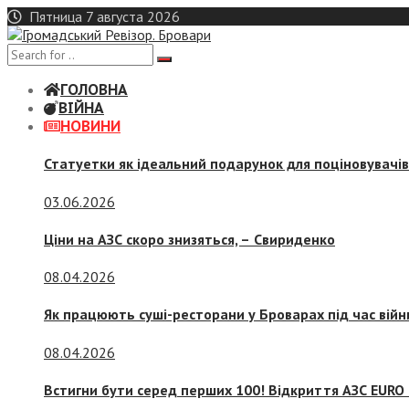
Skip
Пятница 7 августа 2026
to
content
ГОЛОВНА
ВІЙНА
НОВИНИ
Статуетки як ідеальний подарунок для поціновувачі
03.06.2026
Ціни на АЗС скоро знизяться, –
Свириденко
08.04.2026
Як працюють суші-ресторани у Броварах під час війн
08.04.2026
Встигни бути серед перших 100! Відкриття АЗС EURO