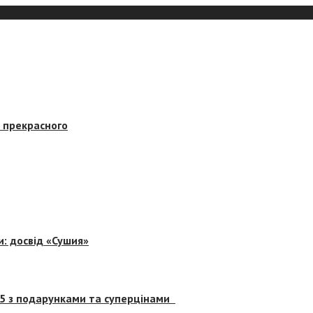
в прекрасного
и: досвід «Сушия»
 5 з подарунками та суперцінами