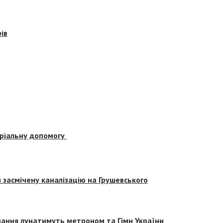
ів
еріальну допомогу
засмічену каналізацію на Грушевського
вчання лунатимуть метроном та Гімн України