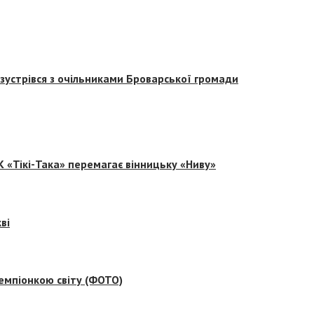
зустрівся з очільниками Броварської громади
 «Тікі-Така» перемагає вінницьку «Ниву»
ві
емпіонкою світу (ФОТО)