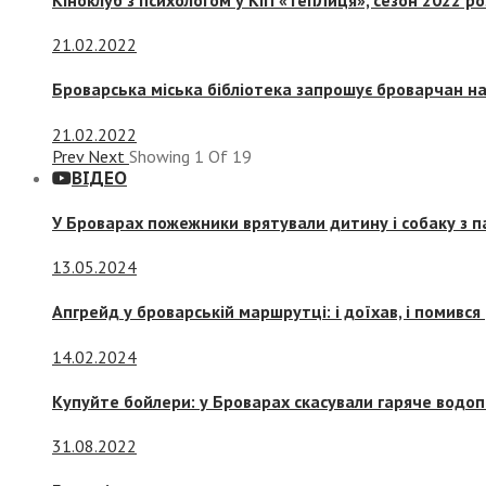
21.02.2022
Броварська міська бібліотека запрошує броварчан 
21.02.2022
Prev
Next
Showing
1
Of
19
ВІДЕО
У Броварах пожежники врятували дитину і собаку з 
13.05.2024
Апгрейд у броварській маршрутці: і доїхав, і помився
14.02.2024
Купуйте бойлери: у Броварах скасували гаряче водоп
31.08.2022