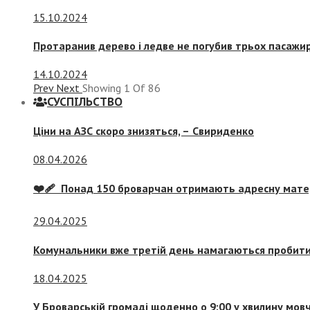
15.10.2024
Протаранив дерево і ледве не погубив трьох пасажир
14.10.2024
Prev
Next
Showing
1
Of
86
СУСПIЛЬСТВО
Ціни на АЗС скоро знизяться, –
Свириденко
08.04.2026
❤️‍🩹 Понад 150 броварчан отримають адресну мат
29.04.2025
Комунальники вже третій день намагаються пробити 
18.04.2025
У Броварській громаді щоденно о 9:00 у хвилину мо