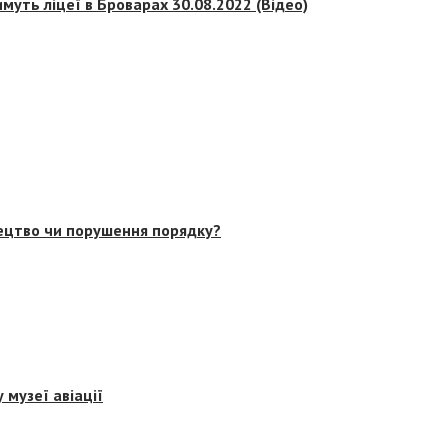
муть ліцеї в Броварах 30.08.2022 (Відео)
тецтво чи порушення порядку?
 музеї авіації