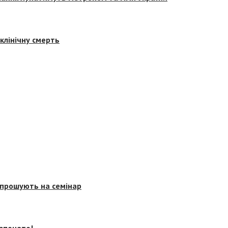
клінічну смерть
запрошують на семінар
озпочато!