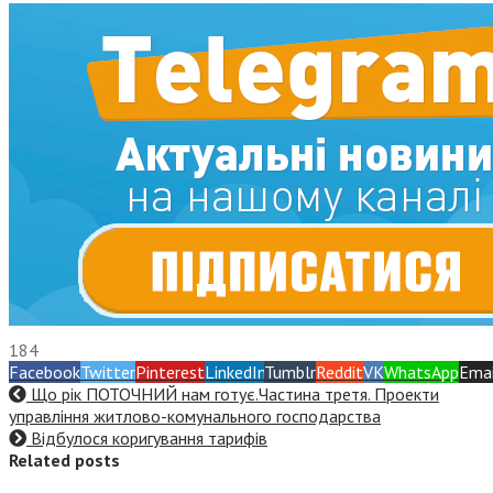
184
Facebook
Twitter
Pinterest
LinkedIn
Tumblr
Reddit
VK
WhatsApp
Emai
Що рік ПОТОЧНИЙ нам готує.Частина третя. Проекти
управління житлово-комунального господарства
Відбулося коригування тарифів
Related posts