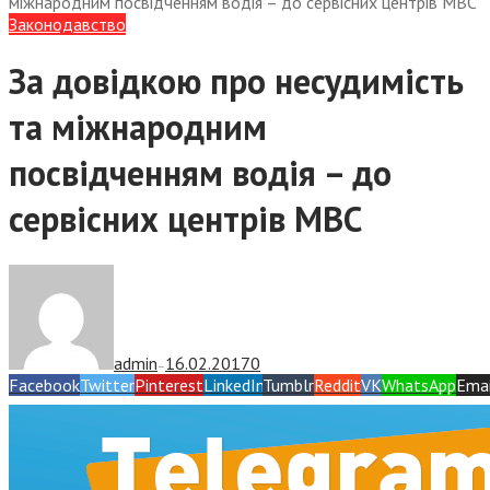
міжнародним посвідченням водія – до сервісних центрів МВС
Законодавство
За довідкою про несудимість
та міжнародним
посвідченням водія – до
сервісних центрів МВС
admin
16.02.2017
0
—
Facebook
Twitter
Pinterest
LinkedIn
Tumblr
Reddit
VK
WhatsApp
Emai