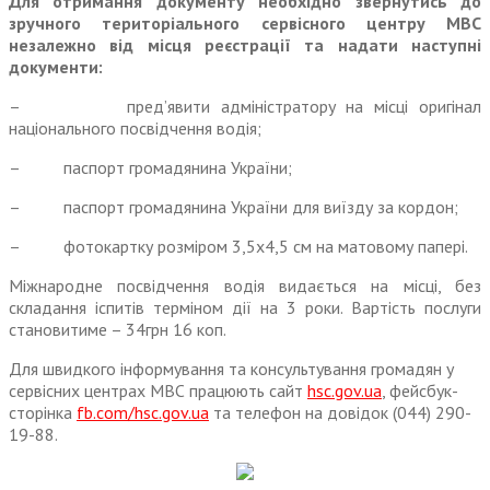
Для отримання документу необхідно звернутись до
зручного територіального сервісного центру МВС
незалежно від місця реєстрації та надати наступні
документи:
– пред’явити адміністратору на місці оригінал
національного посвідчення водія;
– паспорт громадянина України;
– паспорт громадянина України для виїзду за кордон;
– фотокартку розміром 3,5х4,5 см на матовому папері.
Міжнародне посвідчення водія видається на місці, без
складання іспитів терміном дії на 3 роки. Вартість послуги
становитиме – 34грн 16 коп.
Для швидкого інформування та консультування громадян у
сервісних центрах МВС працюють сайт
hsc.gov.ua
, фейсбук-
сторінка
fb.com/hsc.gov.ua
та телефон на довідок (044) 290-
19-88.