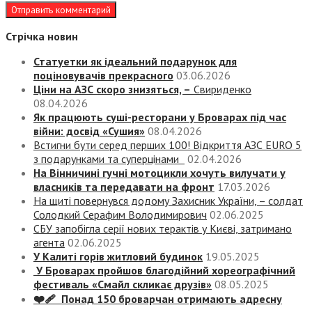
Стрічка новин
Статуетки як ідеальний подарунок для
поціновувачів прекрасного
03.06.2026
Ціни на АЗС скоро знизяться, –
Свириденко
08.04.2026
Як працюють суші-ресторани у Броварах під час
війни: досвід «Сушия»
08.04.2026
Встигни бути серед перших 100! Відкриття АЗС EURO 5
з подарунками та суперцінами
02.04.2026
На Вінничині гучні мотоцикли хочуть вилучати у
власників та передавати на фронт
17.03.2026
На щиті повернувся додому Захисник України, – солдат
Солодкий Серафим Володимирович
02.06.2025
СБУ запобігла серії нових терактів у Києві, затримано
агента
02.06.2025
У Калиті горів житловий будинок
19.05.2025
У Броварах пройшов благодійний хореографічний
фестиваль «Смайл скликає друзів»
08.05.2025
❤️‍🩹 Понад 150 броварчан отримають адресну