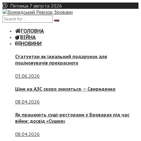
Skip
Пятница 7 августа 2026
to
content
ГОЛОВНА
ВІЙНА
НОВИНИ
Статуетки як ідеальний подарунок для
поціновувачів прекрасного
03.06.2026
Ціни на АЗС скоро знизяться, –
Свириденко
08.04.2026
Як працюють суші-ресторани у Броварах під час
війни: досвід «Сушия»
08.04.2026