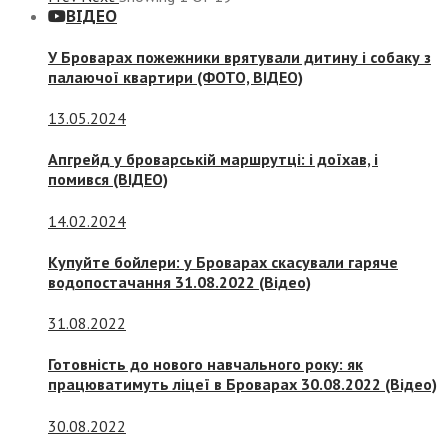
ВІДЕО
У Броварах пожежники врятували дитину і собаку з
палаючої квартири (ФОТО, ВІДЕО)
13.05.2024
Апгрейд у броварській маршрутці: і доїхав, і
помився (ВІДЕО)
14.02.2024
Купуйте бойлери: у Броварах скасували гаряче
водопостачання 31.08.2022 (Відео)
31.08.2022
Готовність до нового навчального року: як
працюватимуть ліцеї в Броварах 30.08.2022 (Відео)
30.08.2022