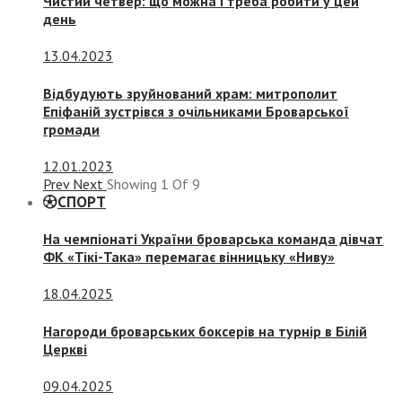
Чистий четвер: що можна і треба робити у цей
день
13.04.2023
Відбудують зруйнований храм: митрополит
Епіфаній зустрівся з очільниками Броварської
громади
12.01.2023
Prev
Next
Showing
1
Of
9
СПОРТ
На чемпіонаті України броварська команда дівчат
ФК «Тікі-Така» перемагає вінницьку «Ниву»
18.04.2025
Нагороди броварських боксерів на турнір в Білій
Церкві
09.04.2025