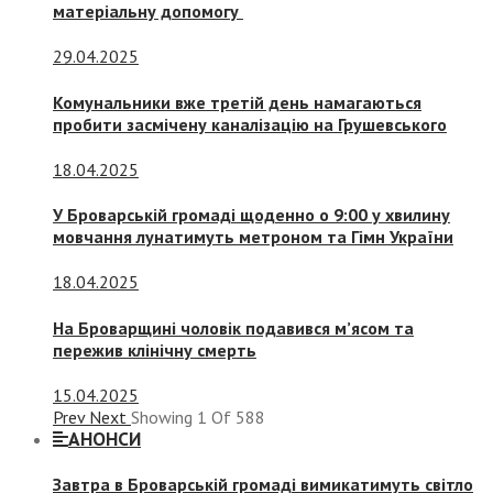
матеріальну допомогу
29.04.2025
Комунальники вже третій день намагаються
пробити засмічену каналізацію на Грушевського
18.04.2025
У Броварській громаді щоденно о 9:00 у хвилину
мовчання лунатимуть метроном та Гімн України
18.04.2025
На Броварщині чоловік подавився м’ясом та
пережив клінічну смерть
15.04.2025
Prev
Next
Showing
1
Of
588
АНОНСИ
Завтра в Броварській громаді вимикатимуть світло