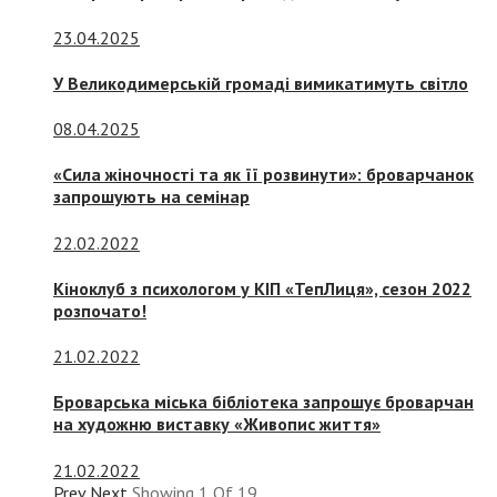
23.04.2025
У Великодимерській громаді вимикатимуть світло
08.04.2025
«Сила жіночності та як її розвинути»: броварчанок
запрошують на семінар
22.02.2022
Кіноклуб з психологом у КІП «ТепЛиця», сезон 2022
розпочато!
21.02.2022
Броварська міська бібліотека запрошує броварчан
на художню виставку «Живопис життя»
21.02.2022
Prev
Next
Showing
1
Of
19