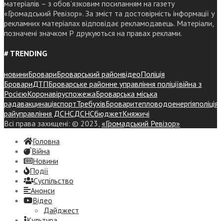
матеріалів – з обов’язковим посиланням на газету
«Громадський Ревізор». За зміст та достовірність інформації у
рекламних матеріалах відповідає рекламодавець. Матеріали,
позначені значком Р друкуються на правах реклами.
# TRENDING
новини
Бровари
Броварський район
відео
Поліція
Бровари
ДТП
Броварське районне управління поліції
війна з
Росією
Коронавірус
пожежа
Броварська міська
рада
вакцинація
спорт
Требухів
Броваритепловодоенергія
поліція
райуправління ДСНС
ДСНС
бюджет
Княжичі
Всі права захищені: © 2023,
«Громадський Ревізор»
Головна
Війна
Новини
Події
Суспiльство
Анонси
Відео
Дайджест
Культура