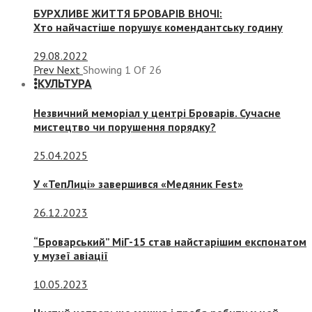
БУРХЛИВЕ ЖИТТЯ БРОВАРІВ ВНОЧІ:
Хто найчастіше порушує комендантську годину
29.08.2022
Prev
Next
Showing
1
Of
26
КУЛЬТУРА
Незвичний меморіал у центрі Броварів. Сучасне
мистецтво чи порушення порядку?
25.04.2025
У «ТепЛиці» завершився «Медяник Fest»
26.12.2023
“Броварський” МіГ-15 став найстарішим експонатом
у музеї авіації
10.05.2023