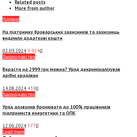
Related posts
More from author
Головне
На підтримку броварських захисників та захисниць
виділили додаткові кошти
02.09.2024
3 914
0
Законодавство
Вкрасти на 2999 грн можна? Уряд декриміналізував
дрібні крадіжки
14.08.2024
439
0
Законодавство
Уряд дозволив бронювати до 100% працівників
підприємств енергетики та ОПК
12.06.2024
577
0
Load more