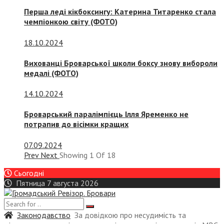
Перша леді кікбоксингу: Катерина Титаренко стала
чемпіонкою світу (ФОТО)
18.10.2024
Вихованці Броварської школи боксу знову вибороли
медалі (ФОТО)
14.10.2024
Броварський паралімпієць Ілля Яременко не
потрапив до вісімки кращих
07.09.2024
Prev
Next
Showing
1
Of
18
Сьогодні
Пятница 7 августа 2026
Законодавство
За довідкою про несудимість та