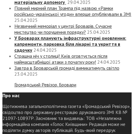
матеріальну допомогу
29.04.2025
Повний мирний план Трампа під назвою «‎Рамки
російсько-української угоди» вперше опублікували в ЗМІ
25.04.2025
Незвичний меморіал у центрі Броварів. Сучасне
мистецтво чи порушення порядку?
25.04.2025
У Броварах планують інфраструктурні оновлення:
капремонти, парковка біля лікарні та укриття в
садочку
24.04.2025
Страшна ніч у столиці! Київ оговтується після
наймасштабнішої атаки з початку року!
24.04.2025
Завтра в Броварській громаді вимикатимуть світло
23.04.2025
Громадський Ревізор. Бровари
Про нас
Щотижнева загальнополітична газета «Громадський Ревізор»,
свідоцтво про державну реєстрацію друкованого ЗМІ КВ №
21097-10897Р. Засновник та видавець: ТОВ «Незалежна
інформаційна компанія «Голос Київщини» Редакція може не
поділяти думку авторів публікацій. Будь-який передрук