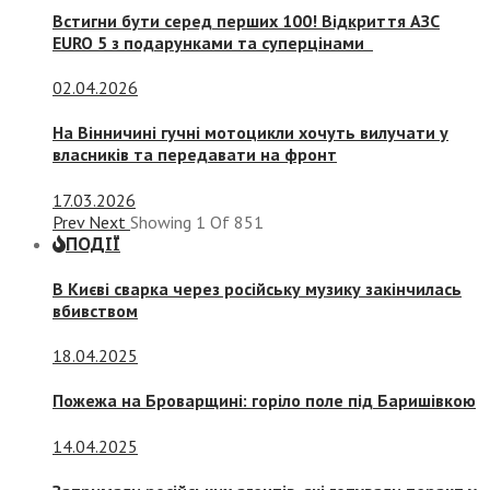
Встигни бути серед перших 100! Відкриття АЗС
EURO 5 з подарунками та суперцінами
02.04.2026
На Вінничині гучні мотоцикли хочуть вилучати у
власників та передавати на фронт
17.03.2026
Prev
Next
Showing
1
Of
851
ПОДІЇ
В Києві сварка через російську музику закінчилась
вбивством
18.04.2025
Пожежа на Броварщині: горіло поле під Баришівкою
14.04.2025