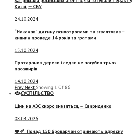
Затримали російських агентів, які готували теракт у
Києві, — СБУ
24.10.2024
“Накачав” дитину психотропами та згвалтував –
киянин проведе 14 років за ґратами
15.10.2024
Протаранив дерево і ледве не погубив трьох
пасажирів
14.10.2024
Prev
Next
Showing
1
Of
86
СУСПIЛЬСТВО
Ціни на АЗС скоро знизяться, –
Свириденко
08.04.2026
❤️‍🩹 Понад 150 броварчан отримають адресну