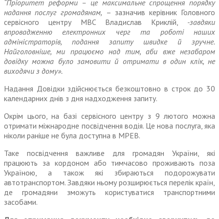
“Пріоритет реформи – це максимальне спрощення порядку
надання послуг громадянам,
– зазначив керівник Головного
сервісного центру МВС Владислав Криклій,
-завдяки
впровадженню електронних черг та роботі наших
адміністраторів, подання запиту швидке й зручне.
Найголовніше, ми працюємо над тим, аби вже незабаром
довідку можна було замовити й отримати в один клік, не
виходячи з дому».
Надання Довідки здійснюється безкоштовно в строк до 30
календарних днів з дня надходження запиту.
Окрім цього, на базі сервісного центру з 9 лютого можна
отримати міжнародне посвідчення водія. Це нова послуга, яка
ніколи раніше не була доступна в МРЕВ.
Таке посвідчення важливе для громадян України, які
працюють за кордоном або тимчасово проживають поза
Україною, а також які збираються подорожувати
автотранспортом. Завдяки ньому розширюється перелік країн,
де громадяни зможуть користуватися транспортними
засобами.