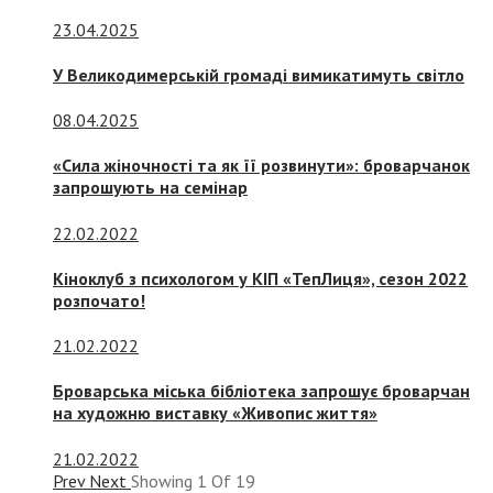
23.04.2025
У Великодимерській громаді вимикатимуть світло
08.04.2025
«Сила жіночності та як її розвинути»: броварчанок
запрошують на семінар
22.02.2022
Кіноклуб з психологом у КІП «ТепЛиця», сезон 2022
розпочато!
21.02.2022
Броварська міська бібліотека запрошує броварчан
на художню виставку «Живопис життя»
21.02.2022
Prev
Next
Showing
1
Of
19