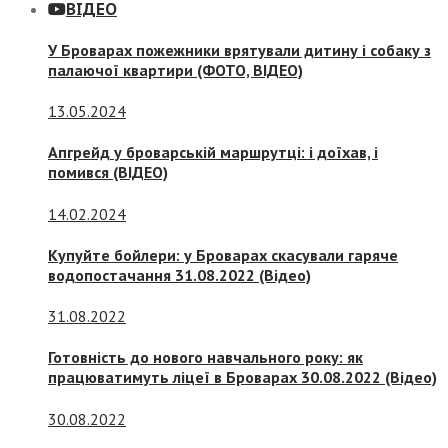
ВІДЕО
У Броварах пожежники врятували дитину і собаку з
палаючої квартири (ФОТО, ВІДЕО)
13.05.2024
Апгрейд у броварській маршрутці: і доїхав, і
помився (ВІДЕО)
14.02.2024
Купуйте бойлери: у Броварах скасували гаряче
водопостачання 31.08.2022 (Відео)
31.08.2022
Готовність до нового навчального року: як
працюватимуть ліцеї в Броварах 30.08.2022 (Відео)
30.08.2022