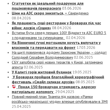
Статуетки як ідеальний подарунок для
поціновувачів прекрасного
03.06.2026
Ціни на АЗС скоро знизяться, –
Свириденко
08.04.2026
Як працюють суші-ресторани у Броварах під час
війни: досвід «Сушия»
08.04.2026
Встигни бути серед перших 100! Відкриття АЗС EURO 5
з подарунками та суперцінами
02.04.2026
На Вінничині гучні мотоцикли хочуть вилучати у
власників та передавати на фронт
17.03.2026
На щиті повернувся додому Захисник України, – солдат
Солодкий Серафим Володимирович
02.06.2025
СБУ запобігла серії нових терактів у Києві, затримано
агента
02.06.2025
У Калиті горів житловий будинок
19.05.2025
У Броварах пройшов благодійний хореографічний
фестиваль «Смайл скликає друзів»
08.05.2025
Понад 150 броварчан отримають адресну
матеріальну допомогу
29.04.2025
Повний мирний план Трампа під назвою «‎Рамки
російсько-української угоди» вперше опублікували в ЗМІ
25.04.2025