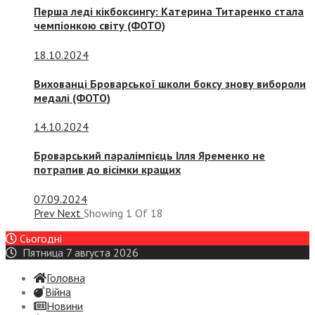
Перша леді кікбоксингу: Катерина Титаренко стала
чемпіонкою світу (ФОТО)
18.10.2024
Вихованці Броварської школи боксу знову вибороли
медалі (ФОТО)
14.10.2024
Броварський паралімпієць Ілля Яременко не
потрапив до вісімки кращих
07.09.2024
Prev
Next
Showing
1
Of
18
Сьогодні
Пятница 7 августа 2026
Головна
Війна
Новини