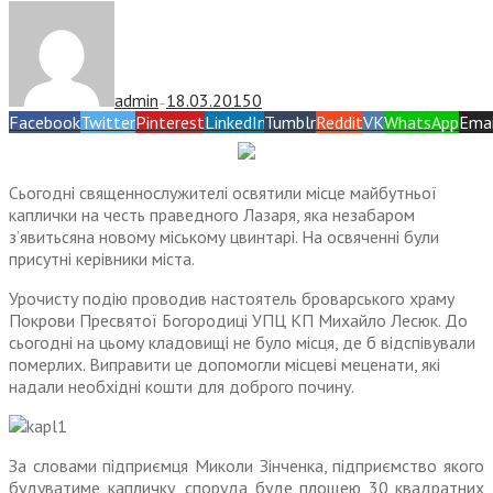
admin
18.03.2015
0
—
Facebook
Twitter
Pinterest
LinkedIn
Tumblr
Reddit
VK
WhatsApp
Emai
Сьогодні священнослужителі освятили місце майбутньої
каплички на честь праведного Лазаря, яка незабаром
з’явитьсяна новому міському цвинтарі. На освяченні були
присутні керівники міста.
Урочисту подію проводив настоятель броварського храму
Покрови Пресвятої Богородиці УПЦ КП Михайло Лесюк. До
сьогодні на цьому кладовищі не було місця, де б відспівували
померлих. Виправити це допомогли місцеві меценати, які
надали необхідні кошти для доброго почину.
За словами підприємця Миколи Зінченка, підприємство якого
будуватиме капличку, споруда буде площею 30 квадратних