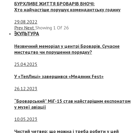
БУРХЛИВЕ ЖИТТЯ БРОВАРІВ ВНОЧІ:
Хто найчастіше порушує комендантську годину
29.08.2022
Prev
Next
Showing
1
Of
26
КУЛЬТУРА
Незвичний меморіал у центрі Броварів. Сучасне
мистецтво чи порушення порядку?
25.04.2025
У «ТепЛиці» завершився «Медяник Fest»
26.12.2023
“Броварський” МіГ-15 став найстарішим експонатом
у музеї авіації
10.05.2023
Чистий четвер: що можна і треба робити у цей