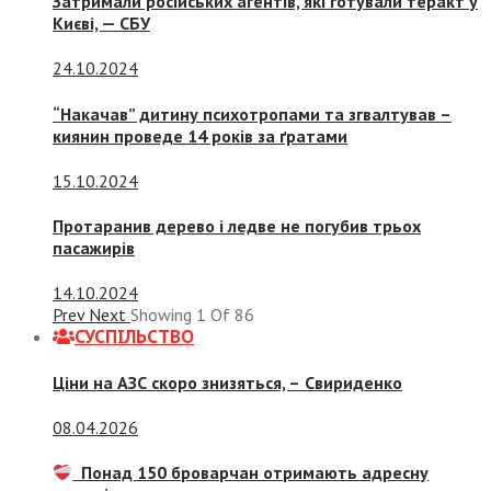
Затримали російських агентів, які готували теракт у
Києві, — СБУ
24.10.2024
“Накачав” дитину психотропами та згвалтував –
киянин проведе 14 років за ґратами
15.10.2024
Протаранив дерево і ледве не погубив трьох
пасажирів
14.10.2024
Prev
Next
Showing
1
Of
86
СУСПIЛЬСТВО
Ціни на АЗС скоро знизяться, –
Свириденко
08.04.2026
Понад 150 броварчан отримають адресну