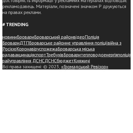
достовірність інформації у рекламних матеріалах відповідає
рекламодавець. Матеріали, позначені значком Р друкуються
на правах реклами.
# TRENDING
новини
Бровари
Броварський район
відео
Поліція
Бровари
ДТП
Броварське районне управління поліції
війна з
Росією
Коронавірус
пожежа
Броварська міська
рада
вакцинація
спорт
Требухів
Броваритепловодоенергія
поліція
райуправління ДСНС
ДСНС
бюджет
Княжичі
Всі права захищені: © 2023,
«Громадський Ревізор»