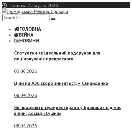
Skip
Пятница 7 августа 2026
to
content
ГОЛОВНА
ВІЙНА
НОВИНИ
Статуетки як ідеальний подарунок для
поціновувачів прекрасного
03.06.2026
Ціни на АЗС скоро знизяться, –
Свириденко
08.04.2026
Як працюють суші-ресторани у Броварах під час
війни: досвід «Сушия»
08.04.2026