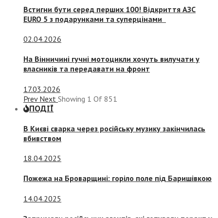
Встигни бути серед перших 100! Відкриття АЗС
EURO 5 з подарунками та суперцінами
02.04.2026
На Вінничині гучні мотоцикли хочуть вилучати у
власників та передавати на фронт
17.03.2026
Prev
Next
Showing
1
Of
851
ПОДІЇ
В Києві сварка через російську музику закінчилась
вбивством
18.04.2025
Пожежа на Броварщині: горіло поле під Баришівкою
14.04.2025