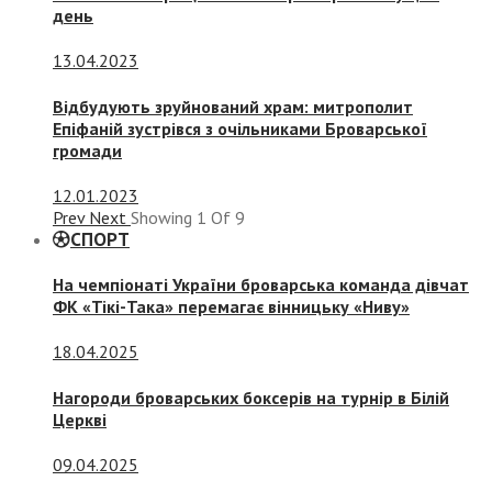
день
13.04.2023
Відбудують зруйнований храм: митрополит
Епіфаній зустрівся з очільниками Броварської
громади
12.01.2023
Prev
Next
Showing
1
Of
9
СПОРТ
На чемпіонаті України броварська команда дівчат
ФК «Тікі-Така» перемагає вінницьку «Ниву»
18.04.2025
Нагороди броварських боксерів на турнір в Білій
Церкві
09.04.2025