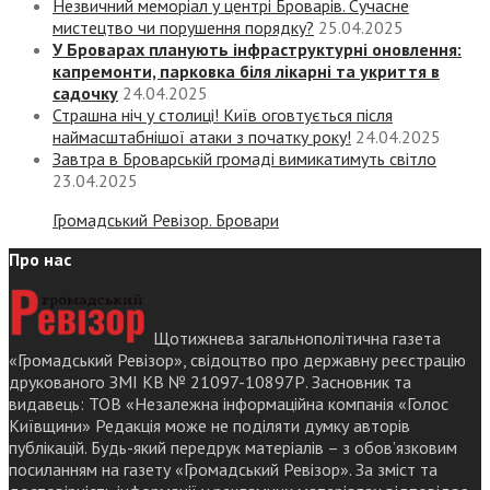
Незвичний меморіал у центрі Броварів. Сучасне
мистецтво чи порушення порядку?
25.04.2025
У Броварах планують інфраструктурні оновлення:
капремонти, парковка біля лікарні та укриття в
садочку
24.04.2025
Страшна ніч у столиці! Київ оговтується після
наймасштабнішої атаки з початку року!
24.04.2025
Завтра в Броварській громаді вимикатимуть світло
23.04.2025
Громадський Ревізор. Бровари
Про нас
Щотижнева загальнополітична газета
«Громадський Ревізор», свідоцтво про державну реєстрацію
друкованого ЗМІ КВ № 21097-10897Р. Засновник та
видавець: ТОВ «Незалежна інформаційна компанія «Голос
Київщини» Редакція може не поділяти думку авторів
публікацій. Будь-який передрук матеріалів – з обов’язковим
посиланням на газету «Громадський Ревізор». За зміст та