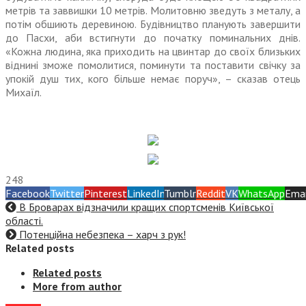
метрів та заввишки 10 метрів. Молитовню зведуть з металу, а
потім обшиють деревиною. Будівництво планують завершити
до Пасхи, аби встигнути до початку поминальних днів.
«Кожна людина, яка приходить на цвинтар до своїх близьких
віднині зможе помолитися, поминути та поставити свічку за
упокій душ тих, кого більше немає поруч», – сказав отець
Михаїл.
248
Facebook
Twitter
Pinterest
LinkedIn
Tumblr
Reddit
VK
WhatsApp
Emai
В Броварах відзначили кращих спортсменів Київської
області.
Потенційна небезпека – харч з рук!
Related posts
Related posts
More from author