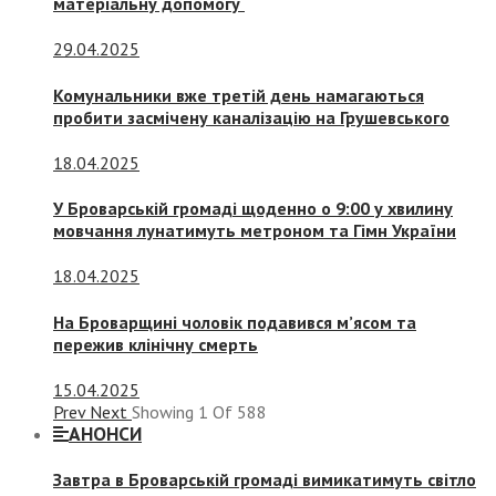
матеріальну допомогу
29.04.2025
Комунальники вже третій день намагаються
пробити засмічену каналізацію на Грушевського
18.04.2025
У Броварській громаді щоденно о 9:00 у хвилину
мовчання лунатимуть метроном та Гімн України
18.04.2025
На Броварщині чоловік подавився м’ясом та
пережив клінічну смерть
15.04.2025
Prev
Next
Showing
1
Of
588
АНОНСИ
Завтра в Броварській громаді вимикатимуть світло