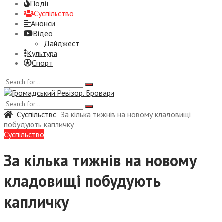
Події
Суспiльство
Анонси
Відео
Дайджест
Культура
Спорт
Суспiльство
За кілька тижнів на новому кладовищі
побудують капличку
Суспiльство
За кілька тижнів на новому
кладовищі побудують
капличку