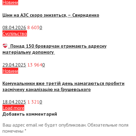
Новини
Ціни на АЗС скоро знизяться, –
Свириденко
08.04.2026
8 603
0
Суспiльство
Понад 150 броварчан отримають адресну
матеріальну допомогу
29.04.2025
13 964
0
Новини
Комунальники вже третій день намагаються пробити
засмічену каналізацію на Грушевського
18.04.2025
1 321
0
Load more
Добавить комментарий
Ваш адрес email не будет опубликован.
Обязательные поля
помечены
*