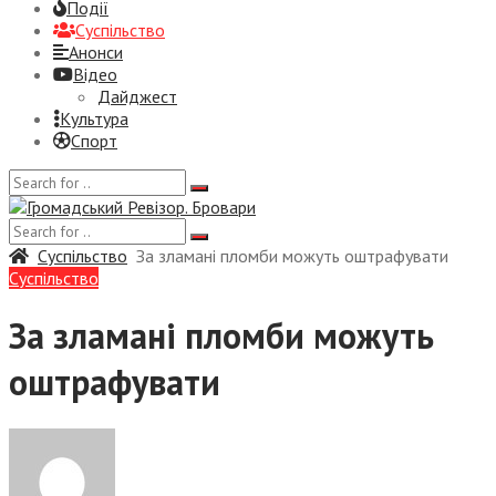
Події
Суспiльство
Анонси
Відео
Дайджест
Культура
Спорт
Суспiльство
За зламані пломби можуть оштрафувати
Суспiльство
За зламані пломби можуть
оштрафувати