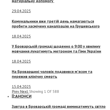
матеріальну допомогу
29.04.2025
Комунальники вже третій день намагаються
пробити засмічену каналізацію на Грушевського
18.04.2025
У Броварській громаді щоденно о 9:00 у хвилину
мовчання лунатимуть метроном та Гімн України
18.04.2025
На Броварщині чоловік подавився м’ясом та
пережив клінічну смерть
15.04.2025
Prev
Next
Showing
1
Of
588
АНОНСИ
Завтра в Броварській громаді вимикатимуть світло