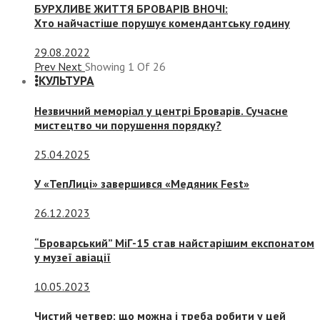
БУРХЛИВЕ ЖИТТЯ БРОВАРІВ ВНОЧІ:
Хто найчастіше порушує комендантську годину
29.08.2022
Prev
Next
Showing
1
Of
26
КУЛЬТУРА
Незвичний меморіал у центрі Броварів. Сучасне
мистецтво чи порушення порядку?
25.04.2025
У «ТепЛиці» завершився «Медяник Fest»
26.12.2023
“Броварський” МіГ-15 став найстарішим експонатом
у музеї авіації
10.05.2023
Чистий четвер: що можна і треба робити у цей