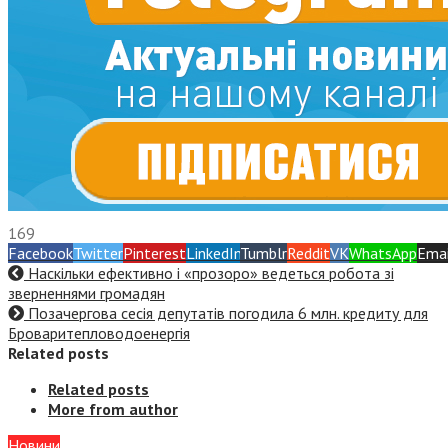
169
Facebook
Twitter
Pinterest
LinkedIn
Tumblr
Reddit
VK
WhatsApp
Emai
Наскільки ефективно і «прозоро» ведеться робота зі
зверненнями громадян
Позачергова сесія депутатів погодила 6 млн. кредиту для
Броваритепловодоенергія
Related posts
Related posts
More from author
Новини