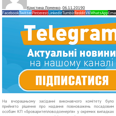
Кристина Ломенко
06.11.2019
0
—
Facebook
Twitter
Pinterest
LinkedIn
Tumblr
Reddit
VK
WhatsApp
Emai
На вчорашньому засіданні виконавчого комітету було
прийнято рішення про надання повноважень посадовим
особам КП «Броваритепловодоенергія» у окремих випадках