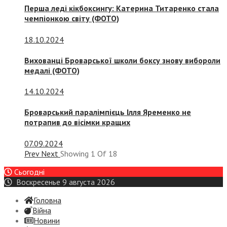
Перша леді кікбоксингу: Катерина Титаренко стала
чемпіонкою світу (ФОТО)
18.10.2024
Вихованці Броварської школи боксу знову вибороли
медалі (ФОТО)
14.10.2024
Броварський паралімпієць Ілля Яременко не
потрапив до вісімки кращих
07.09.2024
Prev
Next
Showing
1
Of
18
Сьогодні
Воскресенье 9 августа 2026
Головна
Війна
Новини