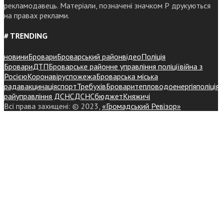
рекламодавець. Матеріали, позначені значком Р друкуються
на правах реклами.
# TRENDING
новини
Бровари
Броварський район
відео
Поліція
Бровари
ДТП
Броварське районне управління поліції
війна з
Росією
Коронавірус
пожежа
Броварська міська
рада
вакцинація
спорт
Требухів
Броваритепловодоенергія
поліція
райуправління ДСНС
ДСНС
бюджет
Княжичі
Всі права захищені: © 2023,
«Громадський Ревізор»