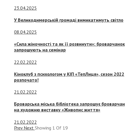
23.04.2025
У Великодимерській громаді вимикатимуть світло
08.04.2025
«Сила жіночності та як її розвинути»: броварчанок
запрошують на семінар
22.02.2022
Кіноклуб з психологом у КІП «ТепЛиця», сезон 2022
розпочато!
21.02.2022
Броварська міська бібліотека запрошує броварчан
на художню виставку «Живопис життя»
21.02.2022
Prev
Next
Showing
1
Of
19