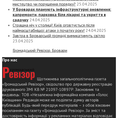
мистецтво чи порушення порядку?
25.04.2025
У Броварах планують інфраструктурні оновлення:
капремонти, парковка біля лікарні та укриття в
садочку
24.04.2025
Страшна ніч у столиці! Київ оговтується після
наймасштабнішої атаки з початку року!
24.04.2025
Завтра в Броварській громаді вимикатимуть світло
23.04.2025
Громадський Ревізор. Бровари
Про нас
Щотижнева загальнополітична газета
«Громадський Ревізор», свідоцтво про державну реєстрацію
друкованого ЗМІ КВ № 21097-10897Р. Засновник та
видавець: ТОВ «Незалежна інформаційна компанія «Голос
Київщини» Редакція може не поділяти думку авторів
публікацій. Будь-який передрук матеріалів – з обов’язковим
посиланням на газету «Громадський Ревізор». За зміст та
достовірність інформації у рекламних матеріалах відповідає