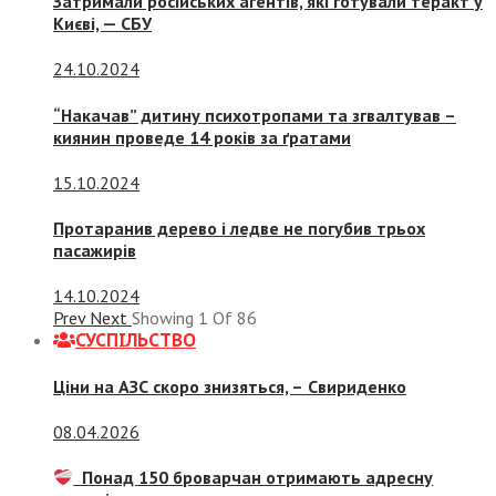
Затримали російських агентів, які готували теракт у
Києві, — СБУ
24.10.2024
“Накачав” дитину психотропами та згвалтував –
киянин проведе 14 років за ґратами
15.10.2024
Протаранив дерево і ледве не погубив трьох
пасажирів
14.10.2024
Prev
Next
Showing
1
Of
86
СУСПIЛЬСТВО
Ціни на АЗС скоро знизяться, –
Свириденко
08.04.2026
Понад 150 броварчан отримають адресну