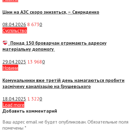
Ціни на АЗС скоро знизяться, –
Свириденко
08.04.2026
8 673
0
Суспiльство
Понад 150 броварчан отримають адресну
матеріальну допомогу
29.04.2025
13 968
0
Новини
Комунальники вже третій день намагаються пробити
засмічену каналізацію на Грушевського
18.04.2025
1 322
0
Load more
Добавить комментарий
Ваш адрес email не будет опубликован.
Обязательные поля
помечены
*