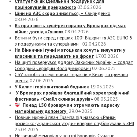
Статуетки як ідеальний подарунок для
поціновувачів прекрасного
03.06.2026
Ціни на АЗС скоро знизяться, –
Свириденко
08.04.2026
Як працюють суші-ресторани у Броварах під час
війни: досвід «Сушия»
08.04.2026
Встигни бути серед перших 100! Відкриття АЗС EURO 5
з подарунками та суперцінами
02.04.2026
На Вінничині гучні мотоцикли хочуть вилучати у
власників та передавати на фронт
17.03.2026
На щиті повернувся додому Захисник України, – солдат
Солодкий Серафим Володимирович
02.06.2025
СБУ запобігла серії нових терактів у Києві, затримано
агента
02.06.2025
У Калиті горів житловий будинок
19.05.2025
У Броварах пройшов благодійний хореографічний
фестиваль «Смайл скликає друзів»
08.05.2025
Понад 150 броварчан отримають адресну
матеріальну допомогу
29.04.2025
Повний мирний план Трампа під назвою «‎Рамки
російсько-української угоди» вперше опублікували в ЗМІ
25.04.2025
Незвичний меморіал у центрі Броварів. Сучасне