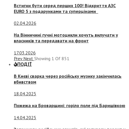
Встигни бути серед перших 100! Відкриття АЗС
EURO 5 з подарунками та суперцінами
02.04.2026
На Вінничині гучні мотоцикли хочуть вилучати у
власників та передавати на фронт
17.03.2026
Prev
Next
Showing
1
Of
851
ПОДІЇ
В Києві сварка через російську музику закінчилась
вбивством
18.04.2025
Пожежа на Броварщині: горіло поле під Баришівкою
14.04.2025