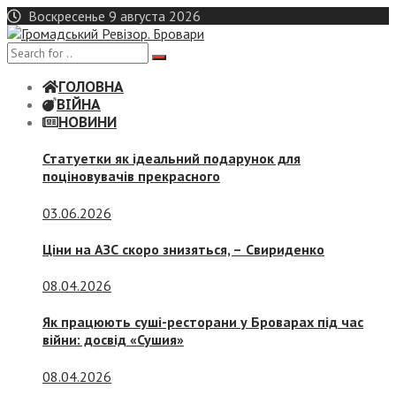
Skip
Воскресенье 9 августа 2026
to
content
ГОЛОВНА
ВІЙНА
НОВИНИ
Статуетки як ідеальний подарунок для
поціновувачів прекрасного
03.06.2026
Ціни на АЗС скоро знизяться, –
Свириденко
08.04.2026
Як працюють суші-ресторани у Броварах під час
війни: досвід «Сушия»
08.04.2026