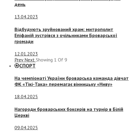
день
13.04.2023
Відбудують зруйнований храм: митрополит
Епіфаній зустрівся з очільниками Броварської
громади
12.01.2023
Prev
Next
Showing
1
Of
9
СПОРТ
На чемпіонаті України броварська команда дівчат
ФК «Тікі-Така» перемагає вінницьку «Ниву»
18.04.2025
Нагороди броварських боксерів на турнір в Білій
Церкві
09.04.2025