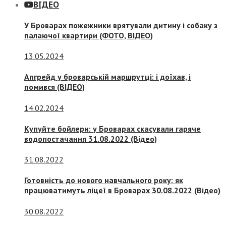
ВІДЕО
У Броварах пожежники врятували дитину і собаку з
палаючої квартири (ФОТО, ВІДЕО)
13.05.2024
Апгрейд у броварській маршрутці: і доїхав, і
помився (ВІДЕО)
14.02.2024
Купуйте бойлери: у Броварах скасували гаряче
водопостачання 31.08.2022 (Відео)
31.08.2022
Готовність до нового навчального року: як
працюватимуть ліцеї в Броварах 30.08.2022 (Відео)
30.08.2022