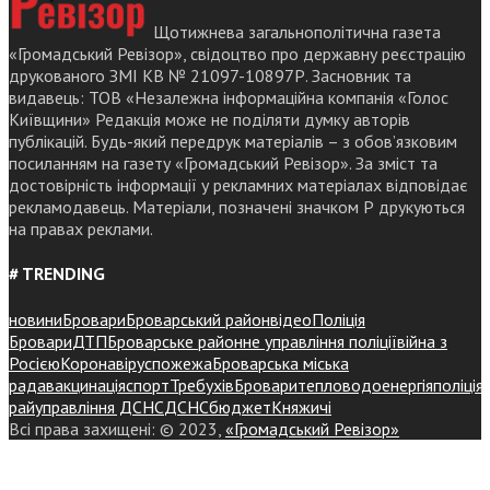
Щотижнева загальнополітична газета
«Громадський Ревізор», свідоцтво про державну реєстрацію
друкованого ЗМІ КВ № 21097-10897Р. Засновник та
видавець: ТОВ «Незалежна інформаційна компанія «Голос
Київщини» Редакція може не поділяти думку авторів
публікацій. Будь-який передрук матеріалів – з обов’язковим
посиланням на газету «Громадський Ревізор». За зміст та
достовірність інформації у рекламних матеріалах відповідає
рекламодавець. Матеріали, позначені значком Р друкуються
на правах реклами.
# TRENDING
новини
Бровари
Броварський район
відео
Поліція
Бровари
ДТП
Броварське районне управління поліції
війна з
Росією
Коронавірус
пожежа
Броварська міська
рада
вакцинація
спорт
Требухів
Броваритепловодоенергія
поліція
райуправління ДСНС
ДСНС
бюджет
Княжичі
Всі права захищені: © 2023,
«Громадський Ревізор»