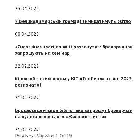
23.04.2025
У Великодимерській громаді вимикатимуть світло
08.04.2025
«Сила жіночності та як її розвинути»: броварчанок
запрошують на семінар
22.02.2022
Кіноклуб з психологом у КІП «ТепЛиця», сезон 2022
розпочато!
21.02.2022
Броварська міська бібліотека запрошує броварчан
на художню виставку «Живопис життя»
21.02.2022
Prev
Next
Showing
1
Of
19