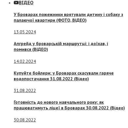
ВІДЕО
У Броварах пожежники врятували дитину і собаку з
палаючої квартири (ФОТО, ВІДЕО)
13.05.2024
Апгрейд у броварській маршрутці: і доїхав, і
помився (ВІДЕО)
14.02.2024
Купуйте бойлери: у Броварах скасували гаряче
водопостачання 31.08.2022 (Відео)
31.08.2022
Готовність до нового навчального року: як
працюватимуть ліцеї в Броварах 30.08.2022 (Відео)
30.08.2022