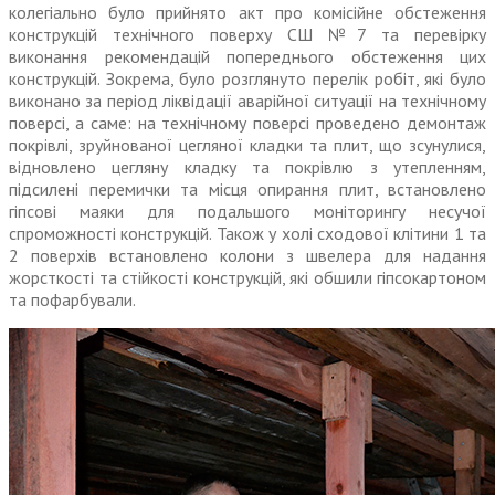
колегіально було прийнято акт про комісійне обстеження
конструкцій технічного поверху СШ №7 та перевірку
виконання рекомендацій попереднього обстеження цих
конструкцій. Зокрема, було розглянуто перелік робіт, які було
виконано за період ліквідації аварійної ситуації на технічному
поверсі, а саме: на технічному поверсі проведено демонтаж
покрівлі, зруйнованої цегляної кладки та плит, що зсунулися,
відновлено цегляну кладку та покрівлю з утепленням,
підсилені перемички та місця опирання плит, встановлено
гіпсові маяки для подальшого моніторингу несучої
спроможності конструкцій. Також у холі сходової клітини 1 та
2 поверхів встановлено колони з швелера для надання
жорсткості та стійкості конструкцій, які обшили гіпсокартоном
та пофарбували.