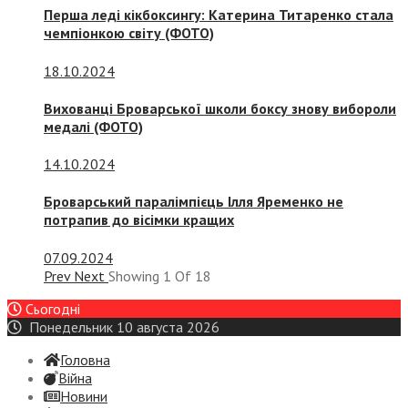
Перша леді кікбоксингу: Катерина Титаренко стала
чемпіонкою світу (ФОТО)
18.10.2024
Вихованці Броварської школи боксу знову вибороли
медалі (ФОТО)
14.10.2024
Броварський паралімпієць Ілля Яременко не
потрапив до вісімки кращих
07.09.2024
Prev
Next
Showing
1
Of
18
Сьогодні
Понедельник 10 августа 2026
Головна
Війна
Новини