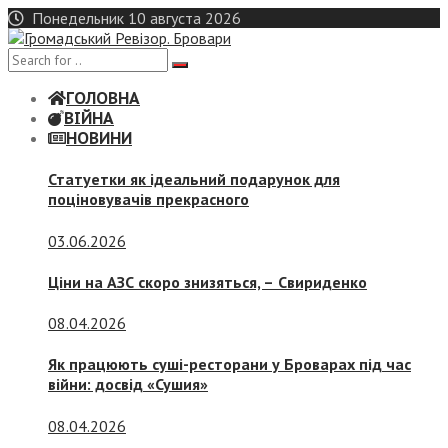
Skip
Понедельник 10 августа 2026
to
content
ГОЛОВНА
ВІЙНА
НОВИНИ
Статуетки як ідеальний подарунок для
поціновувачів прекрасного
03.06.2026
Ціни на АЗС скоро знизяться, –
Свириденко
08.04.2026
Як працюють суші-ресторани у Броварах під час
війни: досвід «Сушия»
08.04.2026