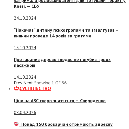
Затримали російських агентів, які готували теракт у
Києві, — СБУ
24.10.2024
“Накачав” дитину психотропами та згвалтував –
киянин проведе 14 років за ґратами
15.10.2024
Протаранив дерево і ледве не погубив трьох
пасажирів
14.10.2024
Prev
Next
Showing
1
Of
86
СУСПIЛЬСТВО
Ціни на АЗС скоро знизяться, –
Свириденко
08.04.2026
Понад 150 броварчан отримають адресну