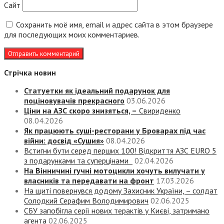
Сайт
Сохранить моё имя, email и адрес сайта в этом браузере
для последующих моих комментариев.
Стрічка новин
Статуетки як ідеальний подарунок для
поціновувачів прекрасного
03.06.2026
Ціни на АЗС скоро знизяться, –
Свириденко
08.04.2026
Як працюють суші-ресторани у Броварах під час
війни: досвід «Сушия»
08.04.2026
Встигни бути серед перших 100! Відкриття АЗС EURO 5
з подарунками та суперцінами
02.04.2026
На Вінничині гучні мотоцикли хочуть вилучати у
власників та передавати на фронт
17.03.2026
На щиті повернувся додому Захисник України, – солдат
Солодкий Серафим Володимирович
02.06.2025
СБУ запобігла серії нових терактів у Києві, затримано
агента
02.06.2025