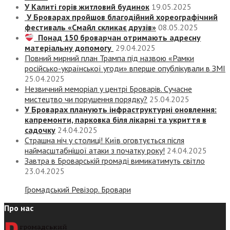
У Калиті горів житловий будинок
19.05.2025
У Броварах пройшов благодійний хореографічний
фестиваль «Смайл скликає друзів»
08.05.2025
Понад 150 броварчан отримають адресну
матеріальну допомогу
29.04.2025
Повний мирний план Трампа під назвою «‎Рамки
російсько-української угоди» вперше опублікували в ЗМІ
25.04.2025
Незвичний меморіал у центрі Броварів. Сучасне
мистецтво чи порушення порядку?
25.04.2025
У Броварах планують інфраструктурні оновлення:
капремонти, парковка біля лікарні та укриття в
садочку
24.04.2025
Страшна ніч у столиці! Київ оговтується після
наймасштабнішої атаки з початку року!
24.04.2025
Завтра в Броварській громаді вимикатимуть світло
23.04.2025
Громадський Ревізор. Бровари
Про нас