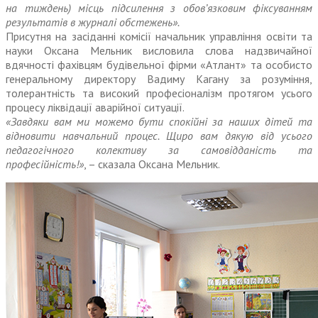
на тиждень) місць підсилення з обов’язковим фіксуванням
результатів в журналі обстежень».
Присутня на засіданні комісії начальник управління освіти та
науки Оксана Мельник висловила слова надзвичайної
вдячності фахівцям будівельної фірми «Атлант» та особисто
генеральному директору Вадиму Кагану за розуміння,
толерантність та високий професіоналізм протягом усього
процесу ліквідації аварійної ситуації.
«Завдяки вам ми можемо бути спокійні за наших дітей та
відновити навчальний процес. Щиро вам дякую від усього
педагогічного колективу за самовідданість та
професійність!»
, – сказала Оксана Мельник.