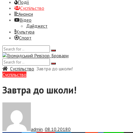
Події
Суспiльство
Анонси
Відео
Дайджест
Культура
Спорт
Суспiльство
Завтра до школи!
Суспiльство
Завтра до школи!
admin
08.10.2018
0
—