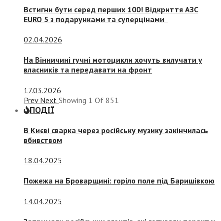
Встигни бути серед перших 100! Відкриття АЗС
EURO 5 з подарунками та суперцінами
02.04.2026
На Вінничині гучні мотоцикли хочуть вилучати у
власників та передавати на фронт
17.03.2026
Prev
Next
Showing
1
Of
851
ПОДІЇ
В Києві сварка через російську музику закінчилась
вбивством
18.04.2025
Пожежа на Броварщині: горіло поле під Баришівкою
14.04.2025