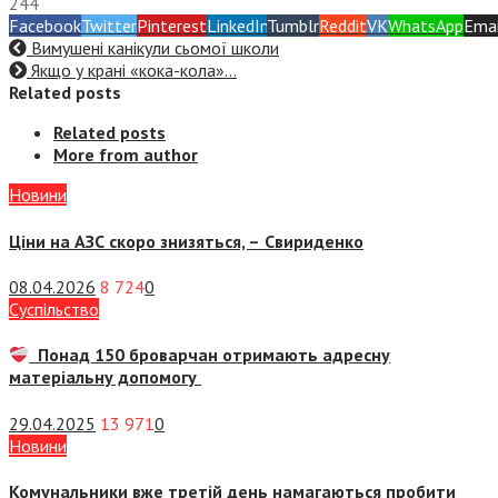
244
Facebook
Twitter
Pinterest
LinkedIn
Tumblr
Reddit
VK
WhatsApp
Emai
Вимушені канікули сьомої школи
Якщо у крані «кока-кола»…
Related posts
Related posts
More from author
Новини
Ціни на АЗС скоро знизяться, –
Свириденко
08.04.2026
8 724
0
Суспiльство
Понад 150 броварчан отримають адресну
матеріальну допомогу
29.04.2025
13 971
0
Новини
Комунальники вже третій день намагаються пробити