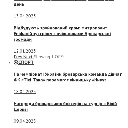
день
13.04.2023
Відбудують зруйнований храм: митрополит
Епіфаній зустрівся з очільниками Броварської
громади
12.01.2023
Prev
Next
Showing
1
Of
9
СПОРТ
На чемпіонаті України броварська команда дівчат
ФК «Тікі-Така» перемагає вінницьку «Ниву»
18.04.2025
Нагороди броварських боксерів на турнір в Білій
Церкві
09.04.2025