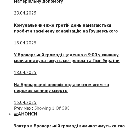
матеріальну допомогу
29.04.2025
Комунальники вже третій день намагаються
пробити засмічену каналізацію на Грушевського
18.04.2025
У Броварській громаді щоденно о 9:00 у хвилину
мовчання лунатимуть метроном та Гімн України
18.04.2025
На Броварщині чоловік подавився м’ясом та
пережив клінічну смерть
15.04.2025
Prev
Next
Showing
1
Of
588
АНОНСИ
Завтра в Броварській громаді вимикатимуть світло