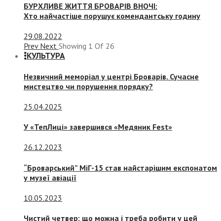
БУРХЛИВЕ ЖИТТЯ БРОВАРІВ ВНОЧІ:
Хто найчастіше порушує комендантську годину
29.08.2022
Prev
Next
Showing
1
Of
26
КУЛЬТУРА
Незвичний меморіал у центрі Броварів. Сучасне
мистецтво чи порушення порядку?
25.04.2025
У «ТепЛиці» завершився «Медяник Fest»
26.12.2023
“Броварський” МіГ-15 став найстарішим експонатом
у музеї авіації
10.05.2023
Чистий четвер: що можна і треба робити у цей