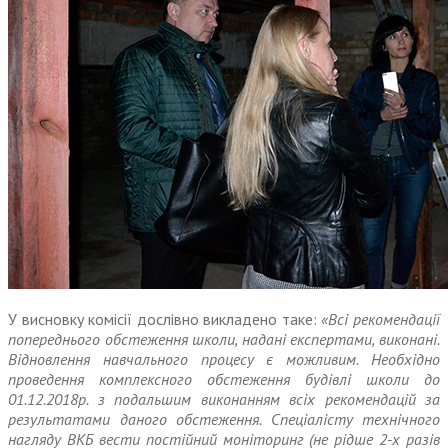
У висновку комісії дослівно викладено таке:
«Всі рекомендації
попереднього обстеження школи, надані експертами, виконані.
Відновлення навчального процесу є можливим. Необхідно
проведення комплексного обстеження будівлі школи до
01.12.2018р. з подальшим виконанням всіх рекомендацій за
результатами даного обстеження. Спеціалісту технічного
нагляду ВКБ вести постійний моніторинг (не рідше 2-х разів