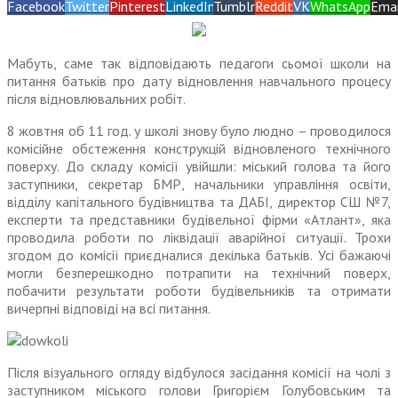
Facebook
Twitter
Pinterest
LinkedIn
Tumblr
Reddit
VK
WhatsApp
Emai
Мабуть, саме так відповідають педагоги сьомої школи на
питання батьків про дату відновлення навчального процесу
після відновлювальних робіт.
8 жовтня об 11 год. у школі знову було людно – проводилося
комісійне обстеження конструкцій відновленого технічного
поверху. До складу комісії увійшли: міський голова та його
заступники, секретар БМР, начальники управління освіти,
відділу капітального будівництва та ДАБІ, директор СШ №7,
експерти та представники будівельної фірми «Атлант», яка
проводила роботи по ліквідації аварійної ситуації. Трохи
згодом до комісії приєдналися декілька батьків. Усі бажаючі
могли безперешкодно потрапити на технічний поверх,
побачити результати роботи будівельників та отримати
вичерпні відповіді на всі питання.
Після візуального огляду відбулося засідання комісії на чолі з
заступником міського голови Григорієм Голубовським та