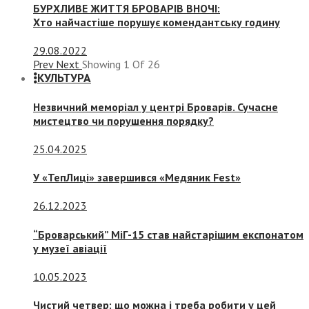
БУРХЛИВЕ ЖИТТЯ БРОВАРІВ ВНОЧІ:
Хто найчастіше порушує комендантську годину
29.08.2022
Prev
Next
Showing
1
Of
26
КУЛЬТУРА
Незвичний меморіал у центрі Броварів. Сучасне
мистецтво чи порушення порядку?
25.04.2025
У «ТепЛиці» завершився «Медяник Fest»
26.12.2023
“Броварський” МіГ-15 став найстарішим експонатом
у музеї авіації
10.05.2023
Чистий четвер: що можна і треба робити у цей