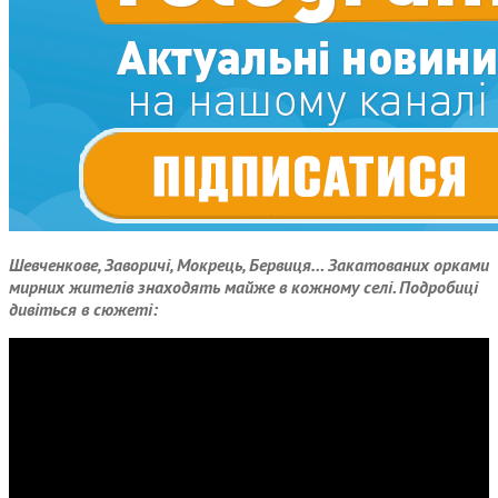
Шевченкове, Заворичі, Мокрець, Бервиця… Закатованих орками
мирних жителів знаходять майже в кожному селі. Подробиці
дивіться в сюжеті: