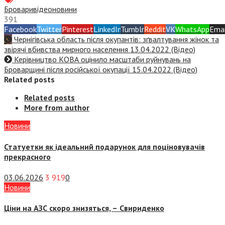
Бровари
відео
новини
391
Facebook
Twitter
Pinterest
LinkedIn
Tumblr
Reddit
VK
WhatsApp
Emai
Чернігівська область після окупантів: зґвалтування жінок та
звірячі вбивства мирного населення 13.04.2022 (Відео)
Керівництво КОВА оцінило масштаби руйнувань на
Броварщині після російської окупації 15.04.2022 (Відео)
Related posts
Related posts
More from author
Новини
Статуетки як ідеальний подарунок для поціновувачів
прекрасного
03.06.2026
3 919
0
Новини
Ціни на АЗС скоро знизяться, –
Свириденко