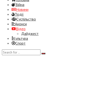
Війна
Новини
Події
Суспiльство
Анонси
Відео
Дайджест
Культура
Спорт