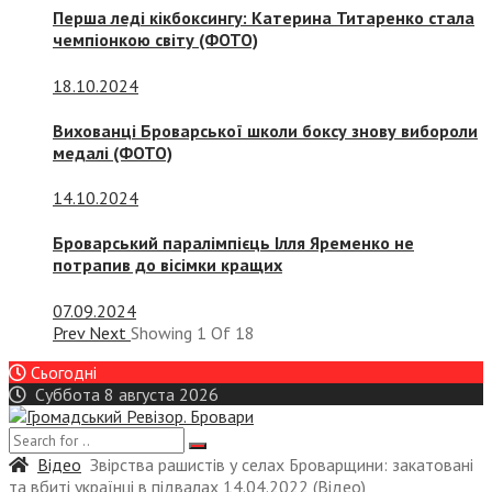
Перша леді кікбоксингу: Катерина Титаренко стала
чемпіонкою світу (ФОТО)
18.10.2024
Вихованці Броварської школи боксу знову вибороли
медалі (ФОТО)
14.10.2024
Броварський паралімпієць Ілля Яременко не
потрапив до вісімки кращих
07.09.2024
Prev
Next
Showing
1
Of
18
Сьогодні
Суббота 8 августа 2026
Відео
Звірства рашистів у селах Броварщини: закатовані
та вбиті українці в підвалах 14.04.2022 (Відео)