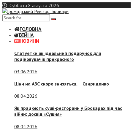
Skip
Суббота 8 августа 2026
to
content
ГОЛОВНА
ВІЙНА
НОВИНИ
Статуетки як ідеальний подарунок для
поціновувачів прекрасного
03.06.2026
Ціни на АЗС скоро знизяться, –
Свириденко
08.04.2026
Як працюють суші-ресторани у Броварах під час
війни: досвід «Сушия»
08.04.2026