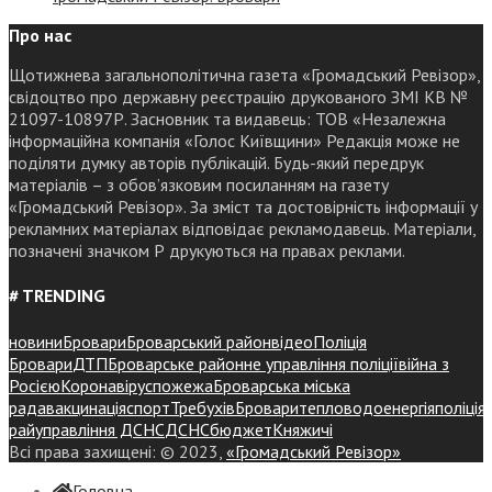
Про нас
Щотижнева загальнополітична газета «Громадський Ревізор»,
свідоцтво про державну реєстрацію друкованого ЗМІ КВ №
21097-10897Р. Засновник та видавець: ТОВ «Незалежна
інформаційна компанія «Голос Київщини» Редакція може не
поділяти думку авторів публікацій. Будь-який передрук
матеріалів – з обов’язковим посиланням на газету
«Громадський Ревізор». За зміст та достовірність інформації у
рекламних матеріалах відповідає рекламодавець. Матеріали,
позначені значком Р друкуються на правах реклами.
# TRENDING
новини
Бровари
Броварський район
відео
Поліція
Бровари
ДТП
Броварське районне управління поліції
війна з
Росією
Коронавірус
пожежа
Броварська міська
рада
вакцинація
спорт
Требухів
Броваритепловодоенергія
поліція
райуправління ДСНС
ДСНС
бюджет
Княжичі
Всі права захищені: © 2023,
«Громадський Ревізор»
Головна