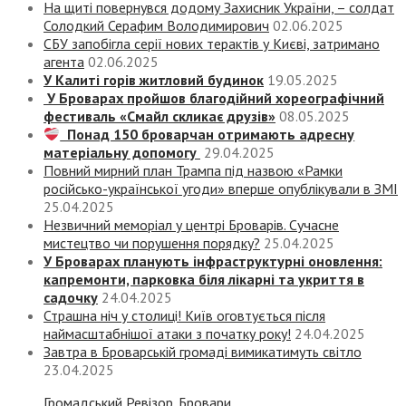
На щиті повернувся додому Захисник України, – солдат
Солодкий Серафим Володимирович
02.06.2025
СБУ запобігла серії нових терактів у Києві, затримано
агента
02.06.2025
У Калиті горів житловий будинок
19.05.2025
У Броварах пройшов благодійний хореографічний
фестиваль «Смайл скликає друзів»
08.05.2025
Понад 150 броварчан отримають адресну
матеріальну допомогу
29.04.2025
Повний мирний план Трампа під назвою «‎Рамки
російсько-української угоди» вперше опублікували в ЗМІ
25.04.2025
Незвичний меморіал у центрі Броварів. Сучасне
мистецтво чи порушення порядку?
25.04.2025
У Броварах планують інфраструктурні оновлення:
капремонти, парковка біля лікарні та укриття в
садочку
24.04.2025
Страшна ніч у столиці! Київ оговтується після
наймасштабнішої атаки з початку року!
24.04.2025
Завтра в Броварській громаді вимикатимуть світло
23.04.2025
Громадський Ревізор. Бровари