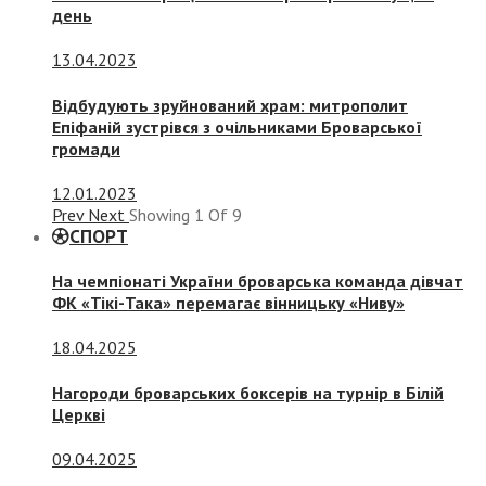
день
13.04.2023
Відбудують зруйнований храм: митрополит
Епіфаній зустрівся з очільниками Броварської
громади
12.01.2023
Prev
Next
Showing
1
Of
9
СПОРТ
На чемпіонаті України броварська команда дівчат
ФК «Тікі-Така» перемагає вінницьку «Ниву»
18.04.2025
Нагороди броварських боксерів на турнір в Білій
Церкві
09.04.2025