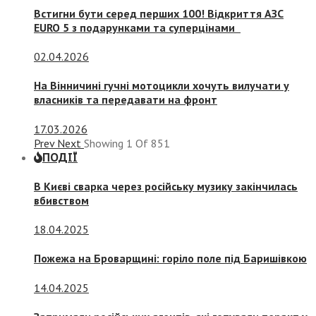
Встигни бути серед перших 100! Відкриття АЗС
EURO 5 з подарунками та суперцінами
02.04.2026
На Вінничині гучні мотоцикли хочуть вилучати у
власників та передавати на фронт
17.03.2026
Prev
Next
Showing
1
Of
851
ПОДІЇ
В Києві сварка через російську музику закінчилась
вбивством
18.04.2025
Пожежа на Броварщині: горіло поле під Баришівкою
14.04.2025