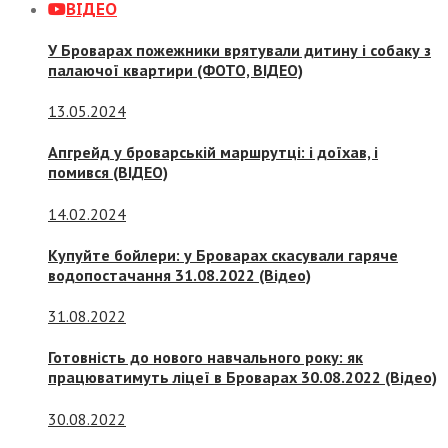
ВІДЕО
У Броварах пожежники врятували дитину і собаку з
палаючої квартири (ФОТО, ВІДЕО)
13.05.2024
Апгрейд у броварській маршрутці: і доїхав, і
помився (ВІДЕО)
14.02.2024
Купуйте бойлери: у Броварах скасували гаряче
водопостачання 31.08.2022 (Відео)
31.08.2022
Готовність до нового навчального року: як
працюватимуть ліцеї в Броварах 30.08.2022 (Відео)
30.08.2022