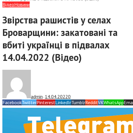
Відео
Новини
Звірства рашистів у селах
Броварщини: закатовані та
вбиті українці в підвалах
14.04.2022 (Відео)
admin
14.04.2022
0
—
Facebook
Twitter
Pinterest
LinkedIn
Tumblr
Reddit
VK
WhatsApp
Emai