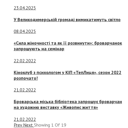
23.04.2025
У Великодимерській громаді вимикатимуть світло
08.04.2025
«Сила жіночності та як її розвинути»: броварчанок
запрошують на семінар
22.02.2022
Кіноклуб з психологом у КІП «ТепЛиця», сезон 2022
розпочато!
21.02.2022
Броварська міська бібліотека запрошує броварчан
на художню виставку «Живопис життя»
21.02.2022
Prev
Next
Showing
1
Of
19