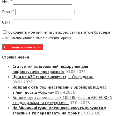
Имя
*
Email
*
Сайт
Сохранить моё имя, email и адрес сайта в этом браузере
для последующих моих комментариев.
Стрічка новин
Статуетки як ідеальний подарунок для
поціновувачів прекрасного
03.06.2026
Ціни на АЗС скоро знизяться, –
Свириденко
08.04.2026
Як працюють суші-ресторани у Броварах під час
війни: досвід «Сушия»
08.04.2026
Встигни бути серед перших 100! Відкриття АЗС EURO 5
з подарунками та суперцінами
02.04.2026
На Вінничині гучні мотоцикли хочуть вилучати у
власників та передавати на фронт
17.03.2026