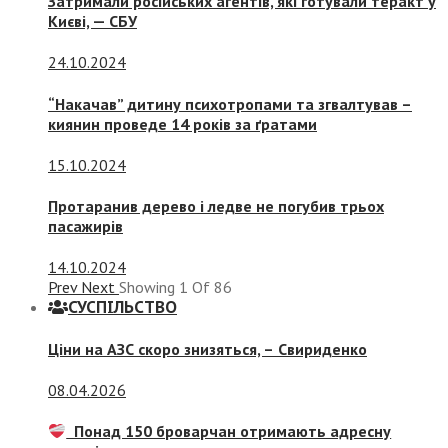
Затримали російських агентів, які готували теракт у
Києві, — СБУ
24.10.2024
“Накачав” дитину психотропами та згвалтував –
киянин проведе 14 років за ґратами
15.10.2024
Протаранив дерево і ледве не погубив трьох
пасажирів
14.10.2024
Prev
Next
Showing
1
Of
86
СУСПIЛЬСТВО
Ціни на АЗС скоро знизяться, –
Свириденко
08.04.2026
Понад 150 броварчан отримають адресну