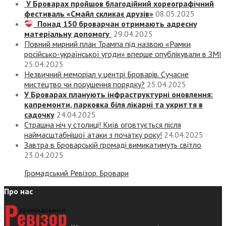
У Броварах пройшов благодійний хореографічний
фестиваль «Смайл скликає друзів»
08.05.2025
Понад 150 броварчан отримають адресну
матеріальну допомогу
29.04.2025
Повний мирний план Трампа під назвою «‎Рамки
російсько-української угоди» вперше опублікували в ЗМІ
25.04.2025
Незвичний меморіал у центрі Броварів. Сучасне
мистецтво чи порушення порядку?
25.04.2025
У Броварах планують інфраструктурні оновлення:
капремонти, парковка біля лікарні та укриття в
садочку
24.04.2025
Страшна ніч у столиці! Київ оговтується після
наймасштабнішої атаки з початку року!
24.04.2025
Завтра в Броварській громаді вимикатимуть світло
23.04.2025
Громадський Ревізор. Бровари
Про нас