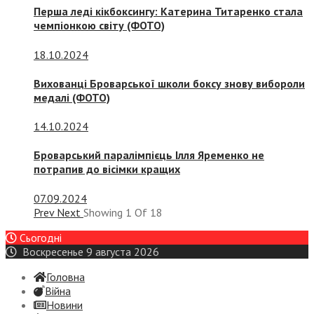
Перша леді кікбоксингу: Катерина Титаренко стала
чемпіонкою світу (ФОТО)
18.10.2024
Вихованці Броварської школи боксу знову вибороли
медалі (ФОТО)
14.10.2024
Броварський паралімпієць Ілля Яременко не
потрапив до вісімки кращих
07.09.2024
Prev
Next
Showing
1
Of
18
Сьогодні
Воскресенье 9 августа 2026
Головна
Війна
Новини