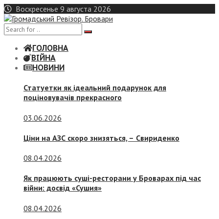
Skip
Воскресенье 9 августа 2026
to
content
ГОЛОВНА
ВІЙНА
НОВИНИ
Статуетки як ідеальний подарунок для
поціновувачів прекрасного
03.06.2026
Ціни на АЗС скоро знизяться, –
Свириденко
08.04.2026
Як працюють суші-ресторани у Броварах під час
війни: досвід «Сушия»
08.04.2026