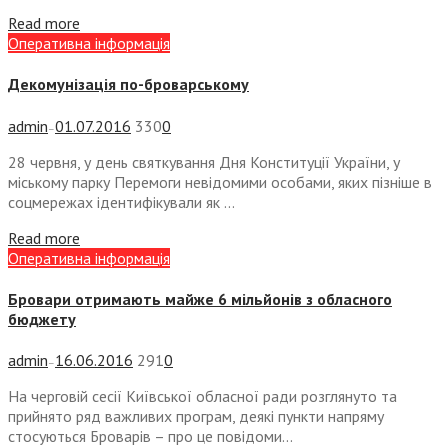
Read more
Оперативна інформація
Декомунізація по-броварському
admin
01.07.2016
330
0
—
28 червня, у день святкування Дня Конституції України, у
міському парку Перемоги невідомими особами, яких пізніше в
соцмережах ідентифікували як ...
Read more
Оперативна інформація
Бровари отримають майже 6 мільйонів з обласного
бюджету
admin
16.06.2016
291
0
—
На черговій сесії Київської обласної ради розглянуто та
прийнято ряд важливих програм, деякі пункти напряму
стосуються Броварів – про це повідоми...