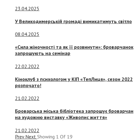
23.04.2025
У Великодимерській громаді вимикатимуть світло
08.04.2025
«Сила жіночності та як її розвинути»: броварчанок
запрошують на семінар
22.02.2022
Кіноклуб з психологом у КІП «ТепЛиця», сезон 2022
розпочато!
21.02.2022
Броварська міська бібліотека запрошує броварчан
на художню виставку «Живопис життя»
21.02.2022
Prev
Next
Showing
1
Of
19