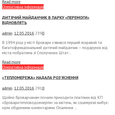
Read more
Оперативна інформація
ДИТЯЧИЙ МАЙДАНЧИК В ПАРКУ «ПЕРЕМОГИ»
ВІДНОВЛЯТЬ
admin
12.05.2016
239
0
—
В 1994 році у місті Бровари з’явився перший яскравий та
багатофункціональний дитячий майданчик – подарунок від
міста-побратима зі Сполучених Штат...
Read more
Оперативна інформація
«ТЕПЛОМЕРЕЖА» НАДАЛА РОЗ’ЯСНЕННЯ
admin
12.05.2016
291
0
—
Щойно броварчанам почали приходити платіжки від КП
«Броваритепловодоенергія» за квітень, як соцмережі вибух­
нули обуреними коментарями. Опалення ...