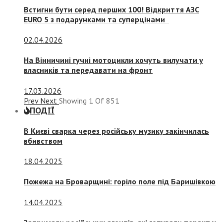
Встигни бути серед перших 100! Відкриття АЗС
EURO 5 з подарунками та суперцінами
02.04.2026
На Вінничині гучні мотоцикли хочуть вилучати у
власників та передавати на фронт
17.03.2026
Prev
Next
Showing
1
Of
851
ПОДІЇ
В Києві сварка через російську музику закінчилась
вбивством
18.04.2025
Пожежа на Броварщині: горіло поле під Баришівкою
14.04.2025