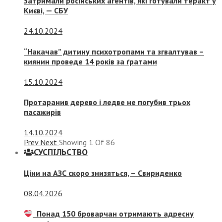
Затримали російських агентів, які готували теракт у
Києві, — СБУ
24.10.2024
“Накачав” дитину психотропами та згвалтував –
киянин проведе 14 років за ґратами
15.10.2024
Протаранив дерево і ледве не погубив трьох
пасажирів
14.10.2024
Prev
Next
Showing
1
Of
86
СУСПIЛЬСТВО
Ціни на АЗС скоро знизяться, –
Свириденко
08.04.2026
Понад 150 броварчан отримають адресну