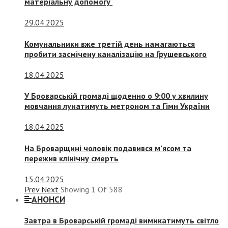
матеріальну допомогу
29.04.2025
Комунальники вже третій день намагаються
пробити засмічену каналізацію на Грушевського
18.04.2025
У Броварській громаді щоденно о 9:00 у хвилину
мовчання лунатимуть метроном та Гімн України
18.04.2025
На Броварщині чоловік подавився м’ясом та
пережив клінічну смерть
15.04.2025
Prev
Next
Showing
1
Of
588
АНОНСИ
Завтра в Броварській громаді вимикатимуть світло