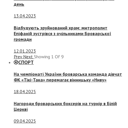
день
13.04.2023
Відбудують зруйнований храм: митрополит
Епіфаній зустрівся з очільниками Броварської
громади
12.01.2023
Prev
Next
Showing
1
Of
9
СПОРТ
На чемпіонаті України броварська команда дівчат
ФК «Тікі-Така» перемагає вінницьку «Ниву»
18.04.2025
Нагороди броварських боксерів на турнір в Білій
Церкві
09.04.2025