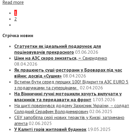
Read more
1
2
Стрічка новин
Статуетки як ідеальний подарунок для
поціновувачів прекрасного
03.06.2026
Ціни на АЗС скоро знизяться, –
Свириденко
08.04.2026
Як працюють суші-ресторани у Броварах під час
війни: досвід «Сушия»
08.04.2026
Встигни бути серед перших 100! Відкриття АЗС EURO 5
з подарунками та суперцінами
02.04.2026
На Вінничині гучні мотоцикли хочуть вилучати у
власників та передавати на фронт
17.03.2026
На щиті повернувся додому Захисник України, – солдат
Солодкий Серафим Володимирович
02.06.2025
СБУ запобігла серії нових терактів у Києві, затримано
агента
02.06.2025
У Калиті горів житловий будинок
19.05.2025