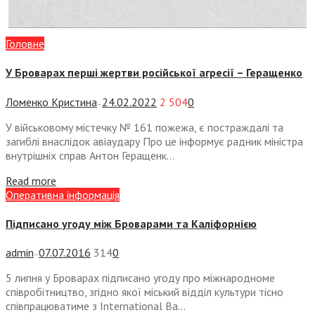
Головне
У Броварах перші жертви російської агресії – Геращенко
Ломенко Кристина
24.02.2022
2 504
0
—
У військовому містечку № 161 пожежа, є постраждалі та
загиблі внаслідок авіаудару Про це інформує радник міністра
внутрішніх справ Антон Геращенк...
Read more
Оперативна інформація
Підписано угоду між Броварами та Каліфорнією
admin
07.07.2016
314
0
—
5 липня у Броварах підписано угоду про міжнародноме
співробітництво, згідно якої міський відділ культури тісно
співпрацюватиме з International Ba...