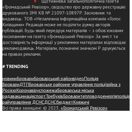
Щотижнева загальнополітична газета
«Громадський Ревізор», свідоцтво про державну реєстрацію
друкованого ЗМІ КВ № 21097-10897Р. Засновник та
видавець: ТОВ «Незалежна інформаційна компанія «Голос
Київщини» Редакція може не поділяти думку авторів
публікацій. Будь-який передрук матеріалів – з обов’язковим
посиланням на газету «Громадський Ревізор». За зміст та
достовірність інформації у рекламних матеріалах відповідає
рекламодавець. Матеріали, позначені значком Р друкуються
на правах реклами.
# TRENDING
новини
Бровари
Броварський район
відео
Поліція
Бровари
ДТП
Броварське районне управління поліції
війна з
Росією
Коронавірус
пожежа
Броварська міська
рада
вакцинація
спорт
Требухів
Броваритепловодоенергія
поліція
райуправління ДСНС
ДСНС
бюджет
Княжичі
Всі права захищені: © 2023,
«Громадський Ревізор»