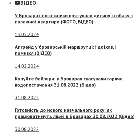
ВІДЕО
У Броварах пожежники врятували дитину і собаку з
палаючої квартири (ФОТО, ВІДЕО)
13.05.2024
Апгрейд у броварській маршрутці: і доїхав, і
помився (ВІДЕО)
14.02.2024
Купуйте бойлери: у Броварах скасували гаряче
водопостачання 31.08.2022 (Відео)
31.08.2022
Готовність до нового навчального року: як
працюватимуть ліцеї в Броварах 30.08.2022 (Відео)
30.08.2022