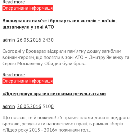
Read more
Оперативна інформація
Вшанування пам’яті броварських янголів – воїнів,
щозагинули у зоні АТО
admin
26.05.2016
243
0
—
Сьогодні у Броварах відкрили пам’ятну дошку загиблим
воїнам-героям, що полягли в зоні АТО – Дмитру Янченку та
Сергію Москаленку. Обидва були бров...
Read more
Оперативна інформація
«Лідер року» вразив високими результатами
admin
26.05.2016
310
0
—
Що посієш, те й пожнеш! 25 травня плоди досить щедрого
врожаю, результати наполегливої праці, в рамках зборів
«Лідер року 2015–2016» пожинали гол...