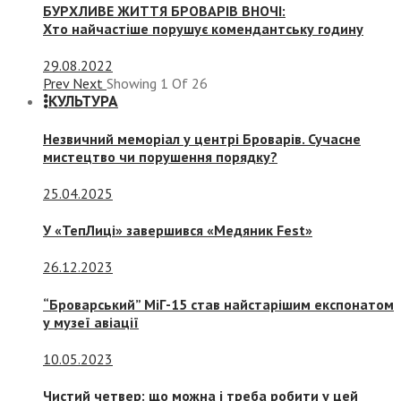
БУРХЛИВЕ ЖИТТЯ БРОВАРІВ ВНОЧІ:
Хто найчастіше порушує комендантську годину
29.08.2022
Prev
Next
Showing
1
Of
26
КУЛЬТУРА
Незвичний меморіал у центрі Броварів. Сучасне
мистецтво чи порушення порядку?
25.04.2025
У «ТепЛиці» завершився «Медяник Fest»
26.12.2023
“Броварський” МіГ-15 став найстарішим експонатом
у музеї авіації
10.05.2023
Чистий четвер: що можна і треба робити у цей