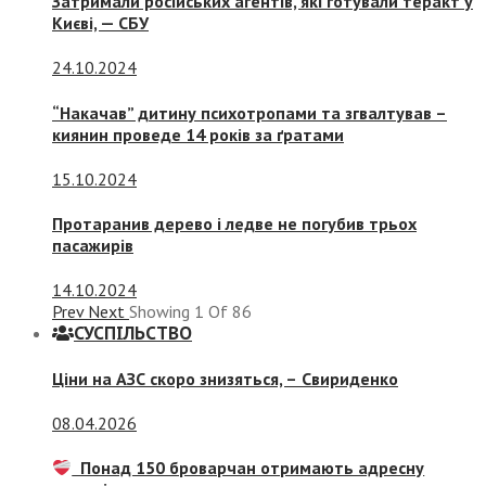
Затримали російських агентів, які готували теракт у
Києві, — СБУ
24.10.2024
“Накачав” дитину психотропами та згвалтував –
киянин проведе 14 років за ґратами
15.10.2024
Протаранив дерево і ледве не погубив трьох
пасажирів
14.10.2024
Prev
Next
Showing
1
Of
86
СУСПIЛЬСТВО
Ціни на АЗС скоро знизяться, –
Свириденко
08.04.2026
Понад 150 броварчан отримають адресну