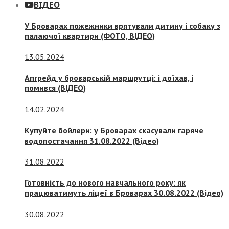
ВІДЕО
У Броварах пожежники врятували дитину і собаку з
палаючої квартири (ФОТО, ВІДЕО)
13.05.2024
Апгрейд у броварській маршрутці: і доїхав, і
помився (ВІДЕО)
14.02.2024
Купуйте бойлери: у Броварах скасували гаряче
водопостачання 31.08.2022 (Відео)
31.08.2022
Готовність до нового навчального року: як
працюватимуть ліцеї в Броварах 30.08.2022 (Відео)
30.08.2022