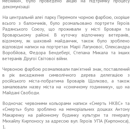
месники», було проведено акцію на підтримку процесу
декомунізації
На центральній алеї парку Перемоги чорною фарбою, скоріше
всього з балончиків, було розмальовано портрети Героїв
Радянського Союзу, що проживали у місті Бровари та
Броварському районі. В куточку відпочинку ветеранів,
відомому, як шаховий майданчик, також було зроблено
відповідні написи на портретах Марії Лагунової, Олександра
Воробйова, Федора Бендебері, Степана Микала та інших
ветеранів Другої Світової війни.
Червоною фарбою розмалювали пам’ятний знак, поставлений
в рік висадження символічного дерева делегацією з
російського міста-побратима Броварів Щолково, а також
замалювали назву міста на «сонячному годиннику», що на
Майдані Свободи.
Водночас червоними кольорами написи «Смерть НКВС» та
«Смерть» було зроблено на меморіальних дошках Антону
Макаренку на районному будинку культури та генералу
Михайлу Кирпоносу за адресою вул. Героїв УПА (Кирпоноса),
1.