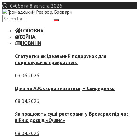
Skip
Суббота 8 августа 2026
to
content
ГОЛОВНА
ВІЙНА
НОВИНИ
Статуетки як ідеальний подарунок для
поціновувачів прекрасного
03.06.2026
Ціни на АЗС скоро знизяться, –
Свириденко
08.04.2026
Як працюють суші-ресторани у Броварах під час
війни: досвід «Сушия»
08.04.2026