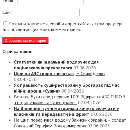
Email
*
Сайт
Сохранить моё имя, email и адрес сайта в этом браузере
для последующих моих комментариев.
Стрічка новин
Статуетки як ідеальний подарунок для
поціновувачів прекрасного
03.06.2026
Ціни на АЗС скоро знизяться, –
Свириденко
08.04.2026
Як працюють суші-ресторани у Броварах під час
війни: досвід «Сушия»
08.04.2026
Встигни бути серед перших 100! Відкриття АЗС EURO 5
з подарунками та суперцінами
02.04.2026
На Вінничині гучні мотоцикли хочуть вилучати у
власників та передавати на фронт
17.03.2026
На щиті повернувся додому Захисник України, – солдат
Солодкий Серафим Володимирович
02.06.2025