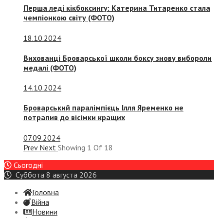
Перша леді кікбоксингу: Катерина Титаренко стала
чемпіонкою світу (ФОТО)
18.10.2024
Вихованці Броварської школи боксу знову вибороли
медалі (ФОТО)
14.10.2024
Броварський паралімпієць Ілля Яременко не
потрапив до вісімки кращих
07.09.2024
Prev
Next
Showing
1
Of
18
Сьогодні
Суббота 8 августа 2026
Головна
Війна
Новини