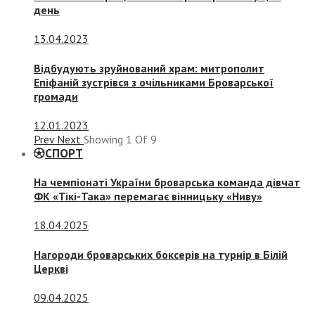
день
13.04.2023
Відбудують зруйнований храм: митрополит
Епіфаній зустрівся з очільниками Броварської
громади
12.01.2023
Prev
Next
Showing
1
Of
9
СПОРТ
На чемпіонаті України броварська команда дівчат
ФК «Тікі-Така» перемагає вінницьку «Ниву»
18.04.2025
Нагороди броварських боксерів на турнір в Білій
Церкві
09.04.2025