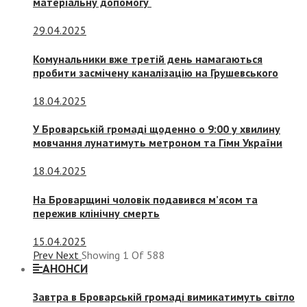
матеріальну допомогу
29.04.2025
Комунальники вже третій день намагаються
пробити засмічену каналізацію на Грушевського
18.04.2025
У Броварській громаді щоденно о 9:00 у хвилину
мовчання лунатимуть метроном та Гімн України
18.04.2025
На Броварщині чоловік подавився м’ясом та
пережив клінічну смерть
15.04.2025
Prev
Next
Showing
1
Of
588
АНОНСИ
Завтра в Броварській громаді вимикатимуть світло