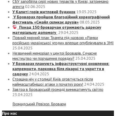
СБУ запобігла серії нових терактів у Києві, затримано
агента
02.06.2025
У Калиті горів житловий будинок
19.05.2025
У Броварах пройшов благодійний хореографічний
фестиваль «Смайл скликає друзів»
08.05.2025
Понад 150 броварчан отримають адресну
матеріальну допомогу
29.04.2025
Повний мирний план Трампа під назвою «‎Рамки
російсько-української угоди» вперше опублікували в ЗМІ
25.04.2025
Незвичний меморіал у центрі Броварів. Сучасне
мистецтво чи порушення порядку?
25.04.2025
У Броварах планують інфраструктурні оновлення:
капремонти, парковка біля лікарні та укриття в
садочку
24.04.2025
Страшна ніч у столиці! Київ оговтується після
наймасштабнішої атаки з початку року!
24.04.2025
Завтра в Броварській громаді вимикатимуть світло
23.04.2025
Громадський Ревізор. Бровари
Про нас