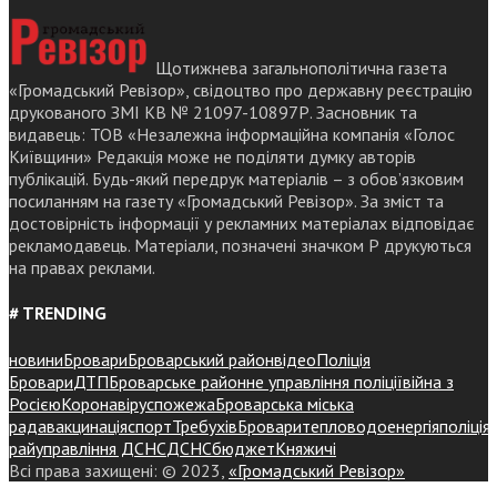
Щотижнева загальнополітична газета
«Громадський Ревізор», свідоцтво про державну реєстрацію
друкованого ЗМІ КВ № 21097-10897Р. Засновник та
видавець: ТОВ «Незалежна інформаційна компанія «Голос
Київщини» Редакція може не поділяти думку авторів
публікацій. Будь-який передрук матеріалів – з обов’язковим
посиланням на газету «Громадський Ревізор». За зміст та
достовірність інформації у рекламних матеріалах відповідає
рекламодавець. Матеріали, позначені значком Р друкуються
на правах реклами.
# TRENDING
новини
Бровари
Броварський район
відео
Поліція
Бровари
ДТП
Броварське районне управління поліції
війна з
Росією
Коронавірус
пожежа
Броварська міська
рада
вакцинація
спорт
Требухів
Броваритепловодоенергія
поліція
райуправління ДСНС
ДСНС
бюджет
Княжичі
Всі права захищені: © 2023,
«Громадський Ревізор»