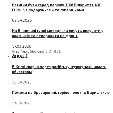
Встигни бути серед перших 100! Відкриття АЗС
EURO 5 з подарунками та суперцінами
02.04.2026
На Вінничині гучні мотоцикли хочуть вилучати у
власників та передавати на фронт
17.03.2026
Prev
Next
Showing
1
Of
851
ПОДІЇ
В Києві сварка через російську музику закінчилась
вбивством
18.04.2025
Пожежа на Броварщині: горіло поле під Баришівкою
14.04.2025