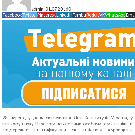
admin
01.07.2016
0
—
Facebook
Twitter
Pinterest
LinkedIn
Tumblr
Reddit
VK
WhatsApp
Emai
28 червня, у день святкування Дня Конституції України, у
міському парку Перемоги невідомими особами, яких пізніше в
соцмережах ідентифікували як ініціативу «Броварські