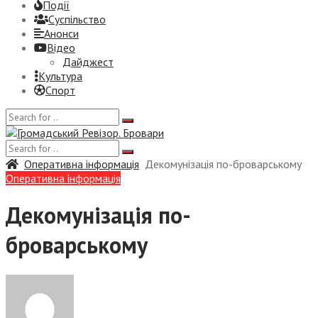
Події
Суспiльство
Анонси
Відео
Дайджест
Культура
Спорт
Оперативна інформація
Декомунізація по-броварському
Оперативна інформація
Декомунізація по-
броварському