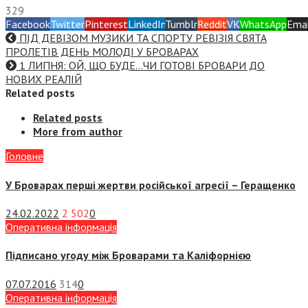
329
Facebook
Twitter
Pinterest
LinkedIn
Tumblr
Reddit
VK
WhatsApp
Emai
ПІД ДЕВІЗОМ МУЗИКИ ТА СПОРТУ РЕВІЗІЯ СВЯТА
ПРОЛЕТІВ ДЕНЬ МОЛОДІ У БРОВАРАХ
1 ЛИПНЯ: ОЙ, ЩО БУДЕ…ЧИ ГОТОВІ БРОВАРИ ДО
НОВИХ РЕАЛІЙ
Related posts
Related posts
More from author
Головне
У Броварах перші жертви російської агресії – Геращенко
24.02.2022
2 502
0
Оперативна інформація
Підписано угоду між Броварами та Каліфорнією
07.07.2016
314
0
Оперативна інформація