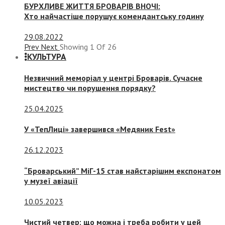
БУРХЛИВЕ ЖИТТЯ БРОВАРІВ ВНОЧІ:
Хто найчастіше порушує комендантську годину
29.08.2022
Prev
Next
Showing
1
Of
26
КУЛЬТУРА
Незвичний меморіал у центрі Броварів. Сучасне
мистецтво чи порушення порядку?
25.04.2025
У «ТепЛиці» завершився «Медяник Fest»
26.12.2023
“Броварський” МіГ-15 став найстарішим експонатом
у музеї авіації
10.05.2023
Чистий четвер: що можна і треба робити у цей