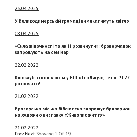
23.04.2025
У Великодимерській громаді вимикатимуть світло
08.04.2025
«Сила жіночності та як її розвинути»: броварчанок
запрошують на семінар
22.02.2022
Кіноклуб з психологом у КІП «ТепЛиця», сезон 2022
розпочато!
21.02.2022
Броварська міська бібліотека запрошує броварчан
на художню виставку «Живопис життя»
21.02.2022
Prev
Next
Showing
1
Of
19