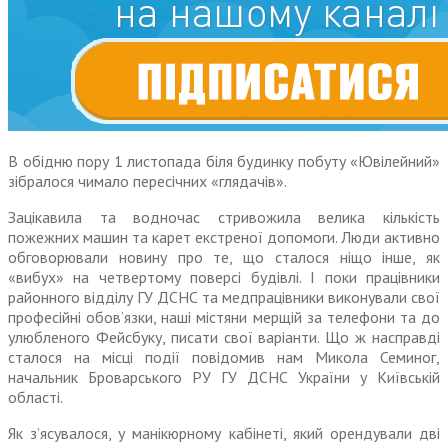
В обідню пору 1 листопада біля будинку побуту «Ювілейний»
зібралося чимало пересічних «глядачів».
Зацікавила та водночас стривожила велика кількість
пожежних машин та карет екстреної допомоги. Люди активно
обговорювали новину про те, що сталося ніщо інше, як
«вибух» на четвертому поверсі будівлі. І поки працівники
районного відділу ГУ ДСНС та медпрацівники виконували свої
професійні обов’язки, наші містяни мерщій за телефони та до
улюбленого Фейсбуку, писати свої варіанти. Що ж насправді
сталося на місці події повідомив нам Микола Семиног,
начальник Броварського РУ ГУ ДСНС України у Київській
області.
Як з’ясувалося, у манікюрному кабінеті, який орендували дві