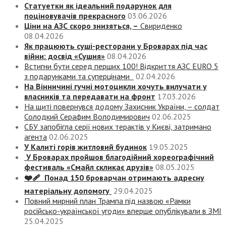
Статуетки як ідеальний подарунок для
поціновувачів прекрасного
03.06.2026
Ціни на АЗС скоро знизяться, –
Свириденко
08.04.2026
Як працюють суші-ресторани у Броварах під час
війни: досвід «Сушия»
08.04.2026
Встигни бути серед перших 100! Відкриття АЗС EURO 5
з подарунками та суперцінами
02.04.2026
На Вінничині гучні мотоцикли хочуть вилучати у
власників та передавати на фронт
17.03.2026
На щиті повернувся додому Захисник України, – солдат
Солодкий Серафим Володимирович
02.06.2025
СБУ запобігла серії нових терактів у Києві, затримано
агента
02.06.2025
У Калиті горів житловий будинок
19.05.2025
У Броварах пройшов благодійний хореографічний
фестиваль «Смайл скликає друзів»
08.05.2025
❤️‍🩹 Понад 150 броварчан отримають адресну
матеріальну допомогу
29.04.2025
Повний мирний план Трампа під назвою «‎Рамки
російсько-української угоди» вперше опублікували в ЗМІ
25.04.2025