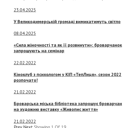
23.04.2025
У Великодимерській громаді вимикатимуть світло
08.04.2025
«Сила жіночності та як її розвинути»: броварчанок
запрошують на семінар
22.02.2022
Кіноклуб з психологом у КІП «ТепЛиця», сезон 2022
розпочато!
21.02.2022
Броварська міська бібліотека запрошує броварчан
на художню виставку «Живопис життя»
21.02.2022
Prev
Next
Showing
1
Of
19