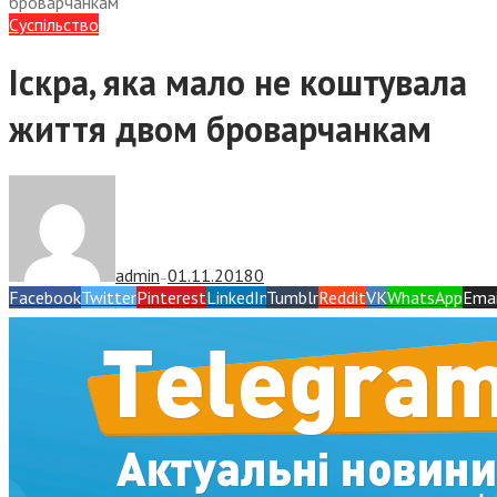
броварчанкам
Суспiльство
Іскра, яка мало не коштувала
життя двом броварчанкам
admin
01.11.2018
0
—
Facebook
Twitter
Pinterest
LinkedIn
Tumblr
Reddit
VK
WhatsApp
Emai