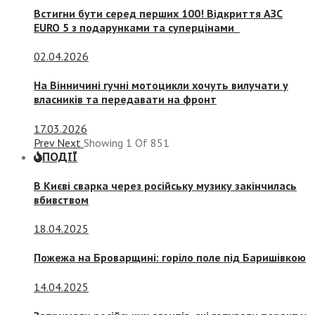
Встигни бути серед перших 100! Відкриття АЗС
EURO 5 з подарунками та суперцінами
02.04.2026
На Вінничині гучні мотоцикли хочуть вилучати у
власників та передавати на фронт
17.03.2026
Prev
Next
Showing
1
Of
851
ПОДІЇ
В Києві сварка через російську музику закінчилась
вбивством
18.04.2025
Пожежа на Броварщині: горіло поле під Баришівкою
14.04.2025