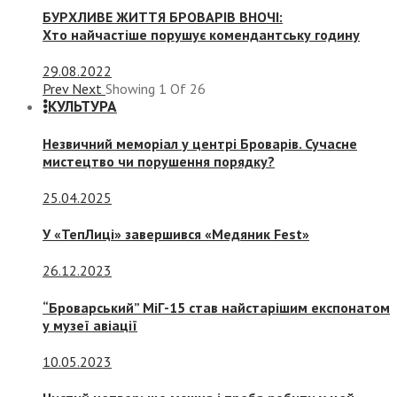
БУРХЛИВЕ ЖИТТЯ БРОВАРІВ ВНОЧІ:
Хто найчастіше порушує комендантську годину
29.08.2022
Prev
Next
Showing
1
Of
26
КУЛЬТУРА
Незвичний меморіал у центрі Броварів. Сучасне
мистецтво чи порушення порядку?
25.04.2025
У «ТепЛиці» завершився «Медяник Fest»
26.12.2023
“Броварський” МіГ-15 став найстарішим експонатом
у музеї авіації
10.05.2023