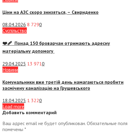
Ціни на АЗС скоро знизяться, –
Свириденко
08.04.2026
8 729
0
Суспiльство
❤️‍🩹 Понад 150 броварчан отримають адресну
матеріальну допомогу
29.04.2025
13 971
0
Новини
Комунальники вже третій день намагаються пробити
засмічену каналізацію на Грушевського
18.04.2025
1 322
0
Load more
Добавить комментарий
Ваш адрес email не будет опубликован.
Обязательные поля
помечены
*