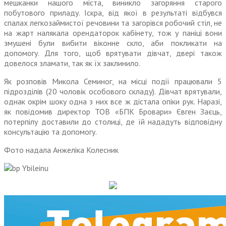
мешканки нашого міста, виникло загоряння старого
побутового приладу. Іскра, від якої в результаті відбувся
спалах легкозаймистої речовини та загорівся робочий стіл, не
на жарт налякала орендаторок кабінету, тож у паніці вони
змушені були вибити віконне скло, аби покликати на
допомогу. Для того, щоб врятувати дівчат, двері також
довелося зламати, так як їх заклинило.
Як розповів Микола Семиног, на місці події працювали 5
підрозділів (20 чоловік особового складу). Дівчат врятували,
однак окрім шоку одна з них все ж дістала опіки рук. Наразі,
як повідомив директор ТОВ «БПК Бровари» Євген Заєць,
потерпілу доставили до столиці, де їй нададуть відповідну
консультацію та допомогу.
Фото надала Анжеліка Колесник