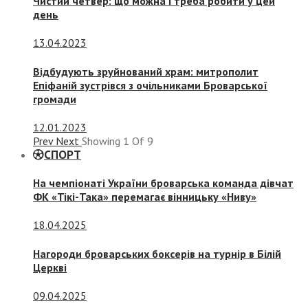
Чистий четвер: що можна і треба робити у цей
день
13.04.2023
Відбудують зруйнований храм: митрополит
Епіфаній зустрівся з очільниками Броварської
громади
12.01.2023
Prev
Next
Showing
1
Of
9
СПОРТ
На чемпіонаті України броварська команда дівчат
ФК «Тікі-Така» перемагає вінницьку «Ниву»
18.04.2025
Нагороди броварських боксерів на турнір в Білій
Церкві
09.04.2025