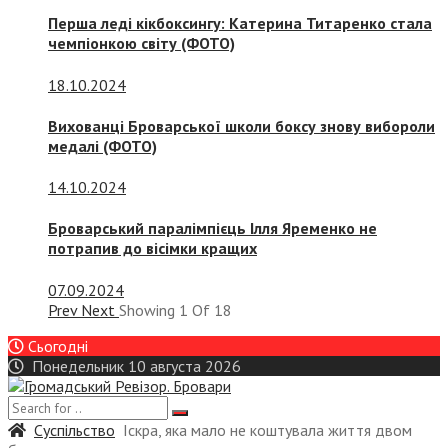
Перша леді кікбоксингу: Катерина Титаренко стала
чемпіонкою світу (ФОТО)
18.10.2024
Вихованці Броварської школи боксу знову вибороли
медалі (ФОТО)
14.10.2024
Броварський паралімпієць Ілля Яременко не
потрапив до вісімки кращих
07.09.2024
Prev
Next
Showing
1
Of
18
Сьогодні
Понедельник 10 августа 2026
Суспiльство
Іскра, яка мало не коштувала життя двом