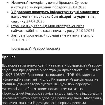
Незвичний меморіал у центрі Броварів. Сучасне
мистецтво чи порушення порядку?
25.04.2025
У Броварах планують інфраструктурні оновлення:
капремонти, парковка біля лікарні та укриття в
садочку
24.04.2025
Страшна ніч у столиці! Київ оговтується після
наймасштабнішої атаки з початку року!
24.04.2025
Завтра в Броварській громаді вимикатимуть світло
23.04.2025
Громадський Ревізор. Бровари
Про нас
Щотижнева загальнополітична газета «Громадський Ревізор»,
свідоцтво про державну реєстрацію друкованого ЗМІ КВ №
21097-10897Р. Засновник та видавець: ТОВ «Незалежна
інформаційна компанія «Голос Київщини» Редакція може не
поділяти думку авторів публікацій. Будь-який передрук
матеріалів – з обов’язковим посиланням на газету
«Громадський Ревізор». За зміст та достовірність інформації у
рекламних матеріалах відповідає рекламодавець. Матеріали,
позначені значком Р друкуються на правах реклами.