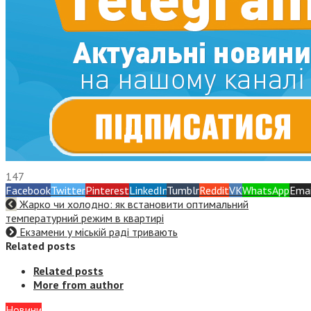
147
Facebook
Twitter
Pinterest
LinkedIn
Tumblr
Reddit
VK
WhatsApp
Emai
Жарко чи холодно: як встановити оптимальний
температурний режим в квартирі
Екзамени у міській раді тривають
Related posts
Related posts
More from author
Новини