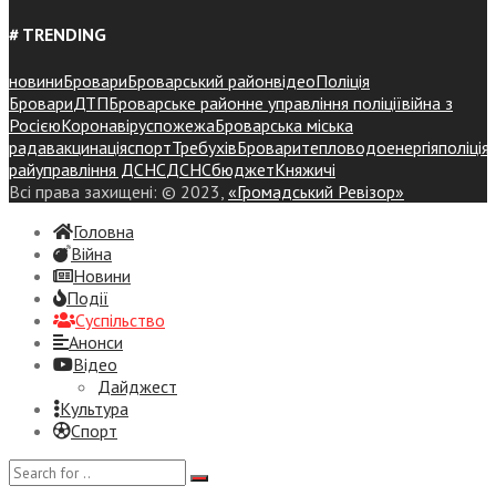
# TRENDING
новини
Бровари
Броварський район
відео
Поліція
Бровари
ДТП
Броварське районне управління поліції
війна з
Росією
Коронавірус
пожежа
Броварська міська
рада
вакцинація
спорт
Требухів
Броваритепловодоенергія
поліція
райуправління ДСНС
ДСНС
бюджет
Княжичі
Всі права захищені: © 2023,
«Громадський Ревізор»
Головна
Війна
Новини
Події
Суспiльство
Анонси
Відео
Дайджест
Культура
Спорт