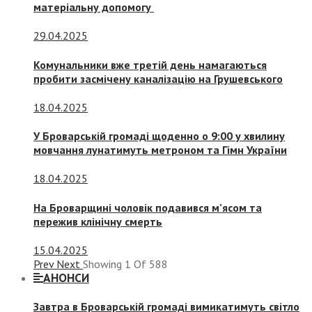
матеріальну допомогу
29.04.2025
Комунальники вже третій день намагаються
пробити засмічену каналізацію на Грушевського
18.04.2025
У Броварській громаді щоденно о 9:00 у хвилину
мовчання лунатимуть метроном та Гімн України
18.04.2025
На Броварщині чоловік подавився м’ясом та
пережив клінічну смерть
15.04.2025
Prev
Next
Showing
1
Of
588
АНОНСИ
Завтра в Броварській громаді вимикатимуть світло