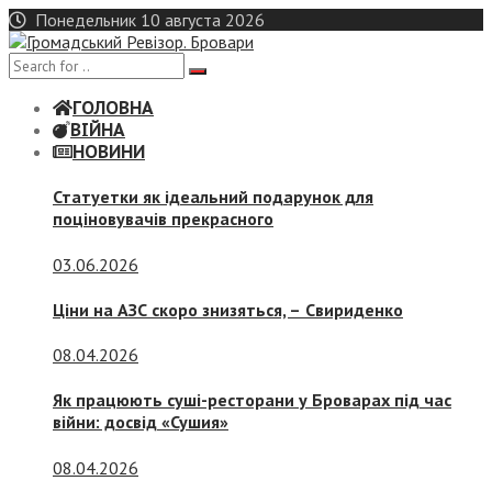
Skip
Понедельник 10 августа 2026
to
content
ГОЛОВНА
ВІЙНА
НОВИНИ
Статуетки як ідеальний подарунок для
поціновувачів прекрасного
03.06.2026
Ціни на АЗС скоро знизяться, –
Свириденко
08.04.2026
Як працюють суші-ресторани у Броварах під час
війни: досвід «Сушия»
08.04.2026