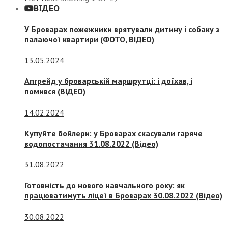
ВІДЕО
У Броварах пожежники врятували дитину і собаку з
палаючої квартири (ФОТО, ВІДЕО)
13.05.2024
Апгрейд у броварській маршрутці: і доїхав, і
помився (ВІДЕО)
14.02.2024
Купуйте бойлери: у Броварах скасували гаряче
водопостачання 31.08.2022 (Відео)
31.08.2022
Готовність до нового навчального року: як
працюватимуть ліцеї в Броварах 30.08.2022 (Відео)
30.08.2022