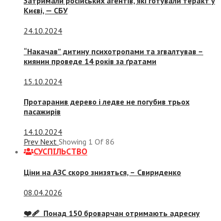
Затримали російських агентів, які готували теракт у
Києві, — СБУ
24.10.2024
“Накачав” дитину психотропами та згвалтував –
киянин проведе 14 років за ґратами
15.10.2024
Протаранив дерево і ледве не погубив трьох
пасажирів
14.10.2024
Prev
Next
Showing
1
Of
86
СУСПIЛЬСТВО
Ціни на АЗС скоро знизяться, –
Свириденко
08.04.2026
❤️‍🩹 Понад 150 броварчан отримають адресну