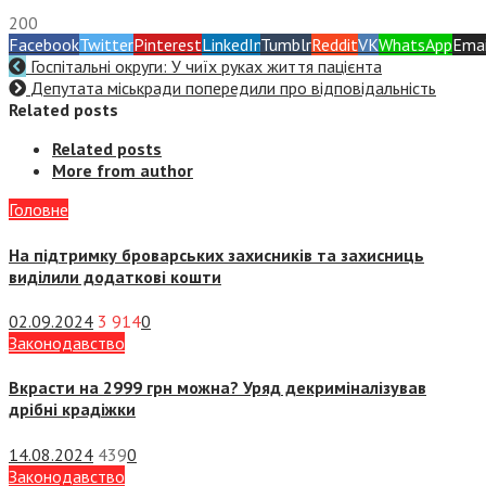
200
Facebook
Twitter
Pinterest
LinkedIn
Tumblr
Reddit
VK
WhatsApp
Emai
Госпітальні округи: У чиїх руках життя пацієнта
Депутата міськради попередили про відповідальність
Related posts
Related posts
More from author
Головне
На підтримку броварських захисників та захисниць
виділили додаткові кошти
02.09.2024
3 914
0
Законодавство
Вкрасти на 2999 грн можна? Уряд декриміналізував
дрібні крадіжки
14.08.2024
439
0
Законодавство