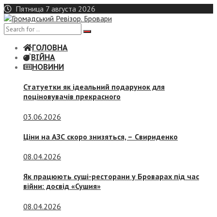
Skip
Пятница 7 августа 2026
to
content
ГОЛОВНА
ВІЙНА
НОВИНИ
Статуетки як ідеальний подарунок для
поціновувачів прекрасного
03.06.2026
Ціни на АЗС скоро знизяться, –
Свириденко
08.04.2026
Як працюють суші-ресторани у Броварах під час
війни: досвід «Сушия»
08.04.2026