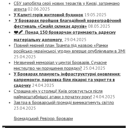
СБУ запобігла серії нових терактів у Києві, затримано
агента
02.06.2025
У Калиті горів житловий будинок
19.05.2025
У Броварах пройшов благодійний хореографічний
фестиваль «Смайл скликає друзів»
08.05.2025
❤️‍🩹 Понад 150 броварчан отримають адресну
матеріальну допомогу
29.04.2025
Повний мирний план Трампа під назвою «‎Рамки
російсько-української угоди» вперше опублікували в ЗМІ
25.04.2025
Незвичний меморіал у центрі Броварів. Сучасне
мистецтво чи порушення порядку?
25.04.2025
У Броварах планують інфраструктурні оновлення:
капремонти, парковка біля лікарні та укриття в
садочку
24.04.2025
Страшна ніч у столиці! Київ оговтується після
наймасштабнішої атаки з початку року!
24.04.2025
Завтра в Броварській громаді вимикатимуть світло
23.04.2025
Громадський Ревізор. Бровари