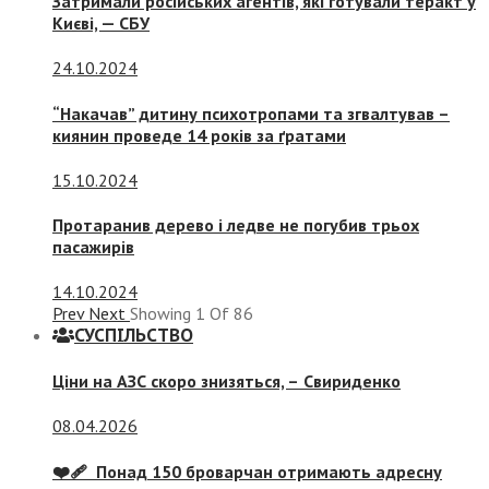
Затримали російських агентів, які готували теракт у
Києві, — СБУ
24.10.2024
“Накачав” дитину психотропами та згвалтував –
киянин проведе 14 років за ґратами
15.10.2024
Протаранив дерево і ледве не погубив трьох
пасажирів
14.10.2024
Prev
Next
Showing
1
Of
86
СУСПIЛЬСТВО
Ціни на АЗС скоро знизяться, –
Свириденко
08.04.2026
❤️‍🩹 Понад 150 броварчан отримають адресну