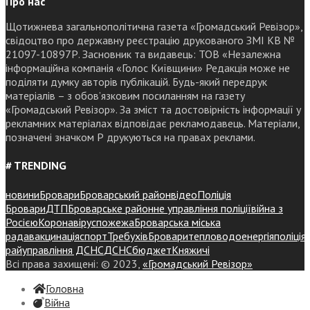
Про нас
Щотижнева загальнополітична газета «Громадський Ревізор»,
свідоцтво про державну реєстрацію друкованого ЗМІ КВ №
21097-10897Р. Засновник та видавець: ТОВ «Незалежна
інформаційна компанія «Голос Київщини» Редакція може не
поділяти думку авторів публікацій. Будь-який передрук
матеріалів – з обов’язковим посиланням на газету
«Громадський Ревізор». За зміст та достовірність інформації у
рекламних матеріалах відповідає рекламодавець. Матеріали,
позначені значком Р друкуються на правах реклами.
# TRENDING
новини
Бровари
Броварський район
відео
Поліція
Бровари
ДТП
Броварське районне управління поліції
війна з
Росією
Коронавірус
пожежа
Броварська міська
рада
вакцинація
спорт
Требухів
Броваритепловодоенергія
поліція
райуправління ДСНС
ДСНС
бюджет
Княжичі
Всі права захищені: © 2023,
«Громадський Ревізор»
Головна
Війна