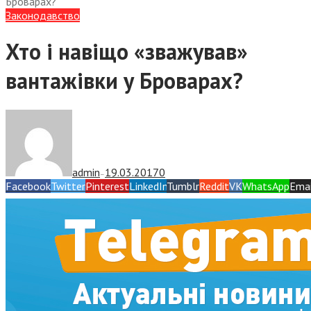
Броварах?
Законодавство
Хто і навіщо «зважував»
вантажівки у Броварах?
admin
19.03.2017
0
—
Facebook
Twitter
Pinterest
LinkedIn
Tumblr
Reddit
VK
WhatsApp
Emai