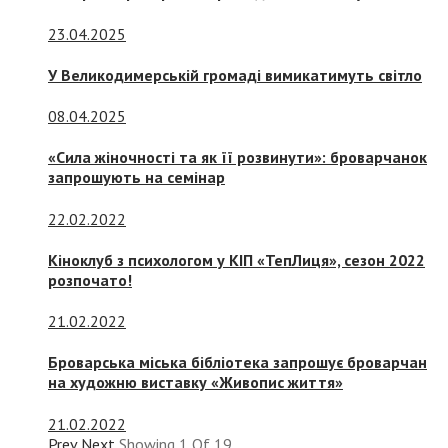
23.04.2025
У Великодимерській громаді вимикатимуть світло
08.04.2025
«Сила жіночності та як її розвинути»: броварчанок
запрошують на семінар
22.02.2022
Кіноклуб з психологом у КІП «ТепЛиця», сезон 2022
розпочато!
21.02.2022
Броварська міська бібліотека запрошує броварчан
на художню виставку «Живопис життя»
21.02.2022
Prev
Next
Showing
1
Of
19