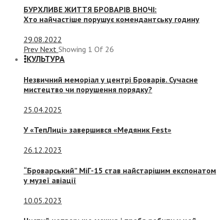
БУРХЛИВЕ ЖИТТЯ БРОВАРІВ ВНОЧІ:
Хто найчастіше порушує комендантську годину
29.08.2022
Prev
Next
Showing
1
Of
26
КУЛЬТУРА
Незвичний меморіал у центрі Броварів. Сучасне
мистецтво чи порушення порядку?
25.04.2025
У «ТепЛиці» завершився «Медяник Fest»
26.12.2023
“Броварський” МіГ-15 став найстарішим експонатом
у музеї авіації
10.05.2023