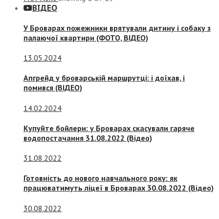
ВІДЕО
У Броварах пожежники врятували дитину і собаку з
палаючої квартири (ФОТО, ВІДЕО)
13.05.2024
Апгрейд у броварській маршрутці: і доїхав, і
помився (ВІДЕО)
14.02.2024
Купуйте бойлери: у Броварах скасували гаряче
водопостачання 31.08.2022 (Відео)
31.08.2022
Готовність до нового навчального року: як
працюватимуть ліцеї в Броварах 30.08.2022 (Відео)
30.08.2022