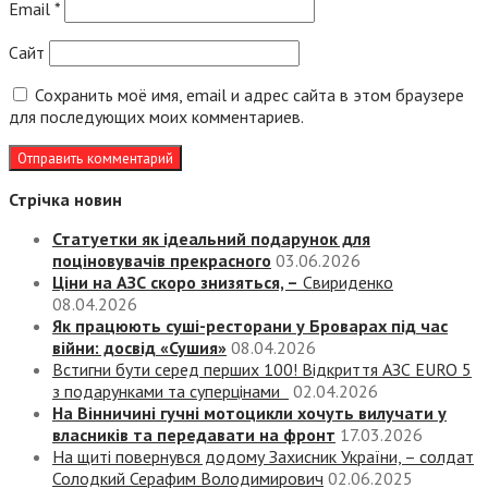
Email
*
Сайт
Сохранить моё имя, email и адрес сайта в этом браузере
для последующих моих комментариев.
Стрічка новин
Статуетки як ідеальний подарунок для
поціновувачів прекрасного
03.06.2026
Ціни на АЗС скоро знизяться, –
Свириденко
08.04.2026
Як працюють суші-ресторани у Броварах під час
війни: досвід «Сушия»
08.04.2026
Встигни бути серед перших 100! Відкриття АЗС EURO 5
з подарунками та суперцінами
02.04.2026
На Вінничині гучні мотоцикли хочуть вилучати у
власників та передавати на фронт
17.03.2026
На щиті повернувся додому Захисник України, – солдат
Солодкий Серафим Володимирович
02.06.2025