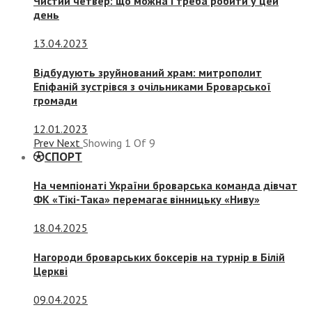
Чистий четвер: що можна і треба робити у цей
день
13.04.2023
Відбудують зруйнований храм: митрополит
Епіфаній зустрівся з очільниками Броварської
громади
12.01.2023
Prev
Next
Showing
1
Of
9
СПОРТ
На чемпіонаті України броварська команда дівчат
ФК «Тікі-Така» перемагає вінницьку «Ниву»
18.04.2025
Нагороди броварських боксерів на турнір в Білій
Церкві
09.04.2025