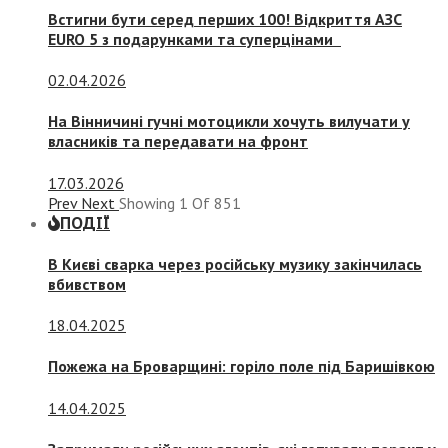
Встигни бути серед перших 100! Відкриття АЗС
EURO 5 з подарунками та суперцінами
02.04.2026
На Вінничині гучні мотоцикли хочуть вилучати у
власників та передавати на фронт
17.03.2026
Prev
Next
Showing
1
Of
851
ПОДІЇ
В Києві сварка через російську музику закінчилась
вбивством
18.04.2025
Пожежа на Броварщині: горіло поле під Баришівкою
14.04.2025