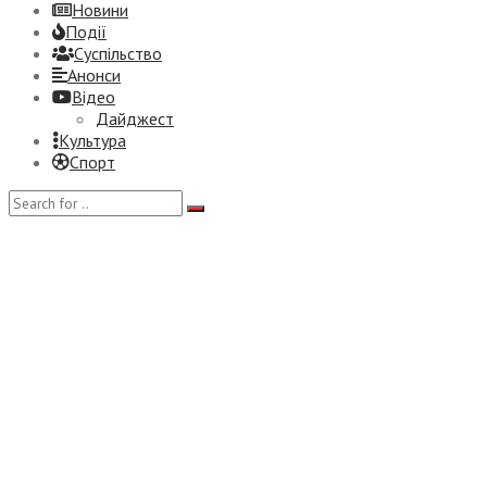
Новини
Події
Суспiльство
Анонси
Відео
Дайджест
Культура
Спорт