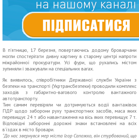
В п’ятницю, 17 березня, повертаючись додому броварчани
могли спостерігати дивну картину в старому центрі напроти
міжрайонної прокуратури. Усі фури, що рухались містом
зупиняли і зважували на спеціальних вагах.
Як виявилось, співробітники Державної служби України з
безпеки на транспорті (Укртрансбезпеки) проводили комплекс
заходів з габаритно-вагового контролю вантажного
автотранспорту.
Тим самим перевіряли чи дотримуються водії вантажівок
ПДР щодо заборони руху транспортних засобів, маса яких
перевищує 24 т або навантаження на вісь яких перевищує 7 т.
Відповідні заборонні дорожні знаки встановлені на всіх
в’їздах в місто Бровари.
“До нас звернувся мер міста Ігор Сапожко, він стурбований, що