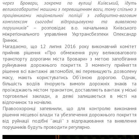
через Бровари, зокрема по вулиці Київський, їдуть
великогабаритні машини з перевищенням ваги, тому спільно з
працівниками національної поліції з габаритно-ваговим
комплексом сьогодні відпрацьовуємо та виявляємо
порушників”
– розповідає в.о. начальника Київського
міжрегіонального управління Укртрансбезпеки Олександр
Гринюк.
Нагадаємо, що 12 липня 2016 року виконавчий комітет
прийняв рішення «Про обмеження руху великовагового
транспорту дорогами міста Бровари» з метою запобігання
руйнування дорожнього покриття. З моменту прийняття
рішення всі вантажні автомобілі, які перевищують дозволену
масу, мають користуватись Об’їзною дорогою. Однак,
більшість водіїв ігнорують вимоги дорожніх знаків та
проїжджають містом транзитом, доставляють вантаж у міські
торговельні заклади, а деякі залишаються в місті на
відпочинок та ночівлю.
Правоохоронці запевнили, що для контролю виконання
рішення місцевої влади та убезпечення дорожнього покриття
від руйнації подібні “акції” з відпрацювання та виявлення
порушників будуть проводити регулярно.