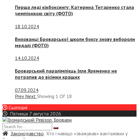
Перша леді кікбоксингу: Катерина Титаренко стала
чемпіонкою світу (ФОТО)
18.10.2024
Вихованці Броварської школи боксу знову вибороли
медалі (ФОТО)
14.10.2024
Броварський паралімпієць Ілля Яременко не
потрапив до вісімки кращих
07.09.2024
Prev
Next
Showing
1
Of
18
Сьогодні
Пятница 7 августа 2026
Законодавство
Хто і навіщо «зважував» вантажівки у