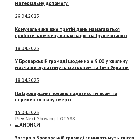
матеріальну допомогу
29.04.2025
Комунальники вже третій день намагаються
пробити засмічену каналізацію на Грушевського
18.04.2025
У Броварській громаді щоденно о 9:00 у хвилину
мовчання лунатимуть метроном та Гімн України
18.04.2025
На Броварщині чоловік подавився м’ясом та
пережив клінічну смерть
15.04.2025
Prev
Next
Showing
1
Of
588
АНОНСИ
Завтра в Броварській громаді вимикатимуть світло