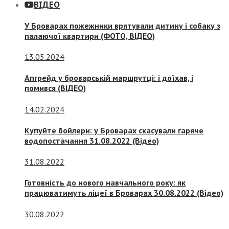
ВІДЕО
У Броварах пожежники врятували дитину і собаку з
палаючої квартири (ФОТО, ВІДЕО)
13.05.2024
Апгрейд у броварській маршрутці: і доїхав, і
помився (ВІДЕО)
14.02.2024
Купуйте бойлери: у Броварах скасували гаряче
водопостачання 31.08.2022 (Відео)
31.08.2022
Готовність до нового навчального року: як
працюватимуть ліцеї в Броварах 30.08.2022 (Відео)
30.08.2022