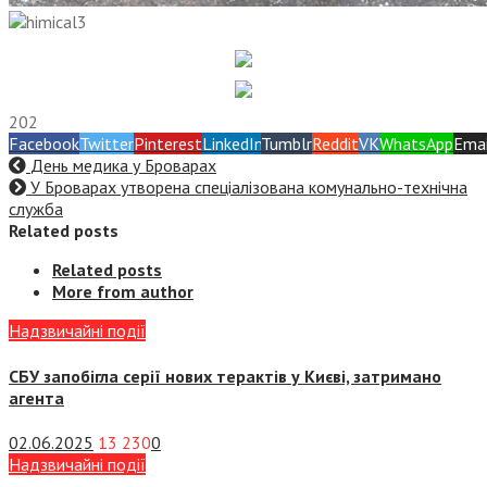
202
Facebook
Twitter
Pinterest
LinkedIn
Tumblr
Reddit
VK
WhatsApp
Emai
День медика у Броварах
У Броварах утворена спеціалізована комунально-технічна
служба
Related posts
Related posts
More from author
Надзвичайні події
СБУ запобігла серії нових терактів у Києві, затримано
агента
02.06.2025
13 230
0
Надзвичайні події