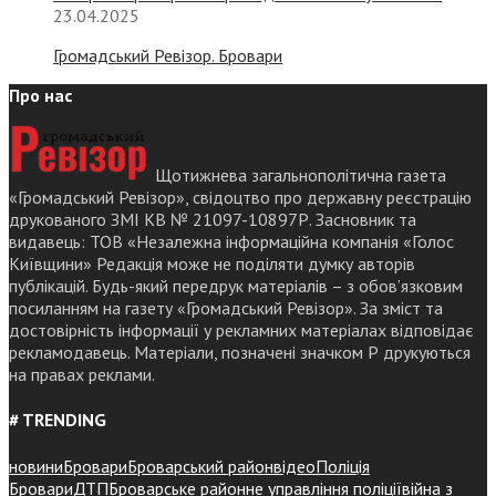
23.04.2025
Громадський Ревізор. Бровари
Про нас
Щотижнева загальнополітична газета
«Громадський Ревізор», свідоцтво про державну реєстрацію
друкованого ЗМІ КВ № 21097-10897Р. Засновник та
видавець: ТОВ «Незалежна інформаційна компанія «Голос
Київщини» Редакція може не поділяти думку авторів
публікацій. Будь-який передрук матеріалів – з обов’язковим
посиланням на газету «Громадський Ревізор». За зміст та
достовірність інформації у рекламних матеріалах відповідає
рекламодавець. Матеріали, позначені значком Р друкуються
на правах реклами.
# TRENDING
новини
Бровари
Броварський район
відео
Поліція
Бровари
ДТП
Броварське районне управління поліції
війна з