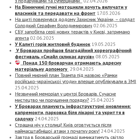
з подарунками та суперцінами
02.04.2026
На Вінничині гучні мотоцикли хочуть вилучати у
власників та передавати на фронт
17.03.2026
На щиті повернувся додому Захисник України, – солдат
Солодкий Серафим Володимирович
02.06.2025
СБУ запобігла серії нових терактів у Києві, затримано
агента
02.06.2025
У Калиті горів житловий будинок
19.05.2025
У Броварах пройшов благодійний хореографічний
фестиваль «Смайл скликає друзів»
08.05.2025
Понад 150 броварчан отримають адресну
матеріальну допомогу
29.04.2025
Повний мирний план Трампа під назвою «‎Рамки
російсько-української угоди» вперше опублікували в ЗМІ
25.04.2025
Незвичний меморіал у центрі Броварів. Сучасне
мистецтво чи порушення порядку?
25.04.2025
У Броварах планують інфраструктурні оновлення:
капремонти, парковка біля лікарні та укриття в
садочку
24.04.2025
Страшна ніч у столиці! Київ оговтується після
наймасштабнішої атаки з початку року!
24.04.2025
Завтра в Броварській громаді вимикатимуть світло