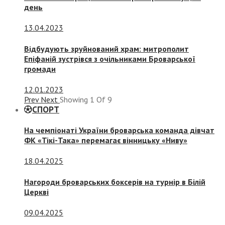
день
13.04.2023
Відбудують зруйнований храм: митрополит
Епіфаній зустрівся з очільниками Броварської
громади
12.01.2023
Prev
Next
Showing
1
Of
9
СПОРТ
На чемпіонаті України броварська команда дівчат
ФК «Тікі-Така» перемагає вінницьку «Ниву»
18.04.2025
Нагороди броварських боксерів на турнір в Білій
Церкві
09.04.2025