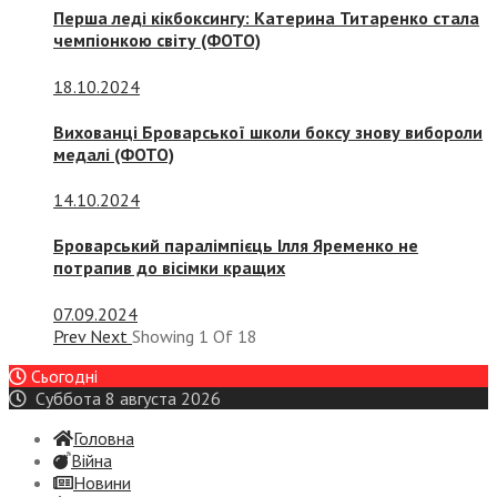
Перша леді кікбоксингу: Катерина Титаренко стала
чемпіонкою світу (ФОТО)
18.10.2024
Вихованці Броварської школи боксу знову вибороли
медалі (ФОТО)
14.10.2024
Броварський паралімпієць Ілля Яременко не
потрапив до вісімки кращих
07.09.2024
Prev
Next
Showing
1
Of
18
Сьогодні
Суббота 8 августа 2026
Головна
Війна
Новини