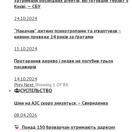
Затримали російських агентів, які готували теракт у
Києві, — СБУ
24.10.2024
“Накачав” дитину психотропами та згвалтував –
киянин проведе 14 років за ґратами
15.10.2024
Протаранив дерево і ледве не погубив трьох
пасажирів
14.10.2024
Prev
Next
Showing
1
Of
86
СУСПIЛЬСТВО
Ціни на АЗС скоро знизяться, –
Свириденко
08.04.2026
Понад 150 броварчан отримають адресну