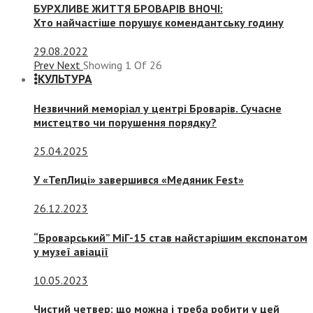
БУРХЛИВЕ ЖИТТЯ БРОВАРІВ ВНОЧІ:
Хто найчастіше порушує комендантську годину
29.08.2022
Prev
Next
Showing
1
Of
26
КУЛЬТУРА
Незвичний меморіал у центрі Броварів. Сучасне
мистецтво чи порушення порядку?
25.04.2025
У «ТепЛиці» завершився «Медяник Fest»
26.12.2023
“Броварський” МіГ-15 став найстарішим експонатом
у музеї авіації
10.05.2023
Чистий четвер: що можна і треба робити у цей