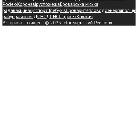
Росією
Коронавірус
пожежа
Броварська міська
рада
вакцинація
спорт
Требухів
Броваритепловодоенергія
поліція
райуправління ДСНС
ДСНС
бюджет
Княжичі
Всі права захищені: © 2023,
«Громадський Ревізор»