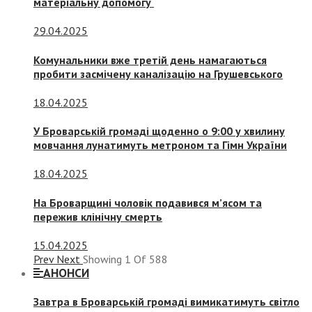
матеріальну допомогу
29.04.2025
Комунальники вже третій день намагаються
пробити засмічену каналізацію на Грушевського
18.04.2025
У Броварській громаді щоденно о 9:00 у хвилину
мовчання лунатимуть метроном та Гімн України
18.04.2025
На Броварщині чоловік подавився м’ясом та
пережив клінічну смерть
15.04.2025
Prev
Next
Showing
1
Of
588
АНОНСИ
Завтра в Броварській громаді вимикатимуть світло