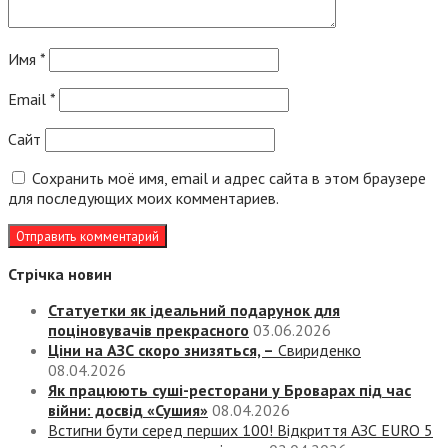
Имя
*
Email
*
Сайт
Сохранить моё имя, email и адрес сайта в этом браузере
для последующих моих комментариев.
Стрічка новин
Статуетки як ідеальний подарунок для
поціновувачів прекрасного
03.06.2026
Ціни на АЗС скоро знизяться, –
Свириденко
08.04.2026
Як працюють суші-ресторани у Броварах під час
війни: досвід «Сушия»
08.04.2026
Встигни бути серед перших 100! Відкриття АЗС EURO 5