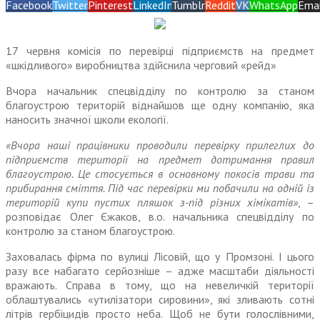
Facebook
Twitter
Pinterest
LinkedIn
Tumblr
Reddit
VK
WhatsApp
Emai
17 червня комісія по перевірці підприємств на предмет
«шкідливого» виробництва здійснила черговий «рейд»
Вчора начальник спецвідділу по контролю за станом
благоустрою територій віднайшов ще одну компанію, яка
наносить значної школи екології.
«Вчора наші працівники проводили перевірку прилеглих до
підприємств території на предмет дотримання правил
благоустрою. Це стосується в основному покосів трави та
прибирання сміття. Під час перевірки ми побачили на одній із
територій купи пустих пляшок з-під різних хімікатів»
, –
розповідає Олег Єжаков, в.о. начальника спецвідділу по
контролю за станом благоустрою.
Заховалась фірма по вулиці Лісовій, що у Промзоні. І цього
разу все набагато серйозніше – адже масштаби діяльності
вражають. Справа в тому, що на невеличкій території
облаштувались «утилізатори сировини», які зливають сотні
літрів гербіцидів просто неба. Щоб не бути голослівними,