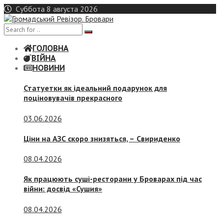
Skip
Суббота 8 августа 2026
to
content
ГОЛОВНА
ВІЙНА
НОВИНИ
Статуетки як ідеальний подарунок для
поціновувачів прекрасного
03.06.2026
Ціни на АЗС скоро знизяться, –
Свириденко
08.04.2026
Як працюють суші-ресторани у Броварах під час
війни: досвід «Сушия»
08.04.2026