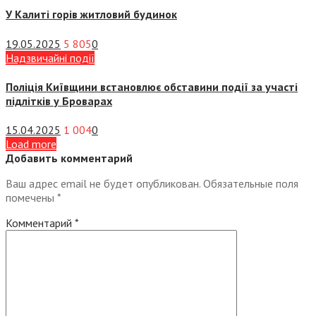
У Калиті горів житловий будинок
19.05.2025
5 805
0
Надзвичайні події
Поліція Київщини встановлює обставини події за участі
підлітків у Броварах
15.04.2025
1 004
0
Load more
Добавить комментарий
Ваш адрес email не будет опубликован.
Обязательные поля
помечены
*
Комментарий
*