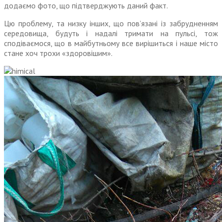
додаємо фото, що підтверджують даний факт.
Цю проблему, та низку інших, що пов’язані із забрудненням
середовища, будуть і надалі тримати на пульсі, тож
сподіваємося, що в майбутньому все вирішиться і наше місто
стане хоч трохи «здоровішим».