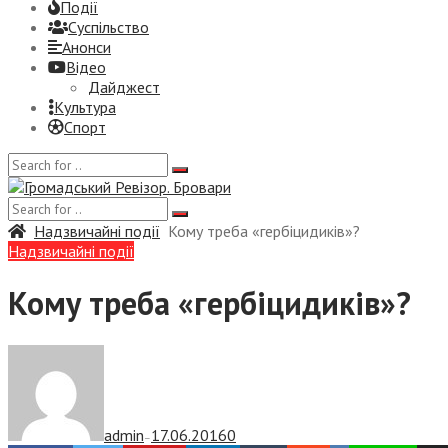
Події
Суспiльство
Анонси
Відео
Дайджест
Культура
Спорт
Надзвичайні події
Кому треба «гербіцидиків»?
Надзвичайні події
Кому треба «гербіцидиків»?
admin
17.06.2016
0
—