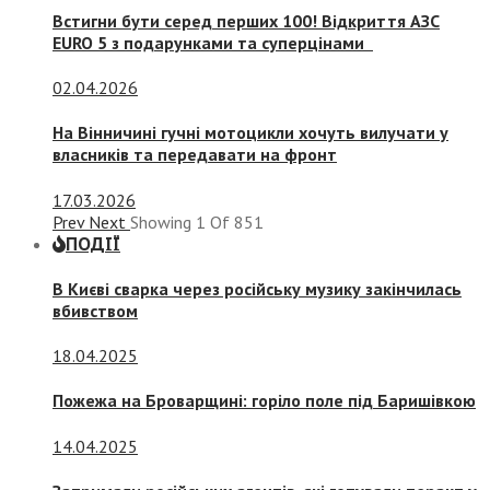
Встигни бути серед перших 100! Відкриття АЗС
EURO 5 з подарунками та суперцінами
02.04.2026
На Вінничині гучні мотоцикли хочуть вилучати у
власників та передавати на фронт
17.03.2026
Prev
Next
Showing
1
Of
851
ПОДІЇ
В Києві сварка через російську музику закінчилась
вбивством
18.04.2025
Пожежа на Броварщині: горіло поле під Баришівкою
14.04.2025