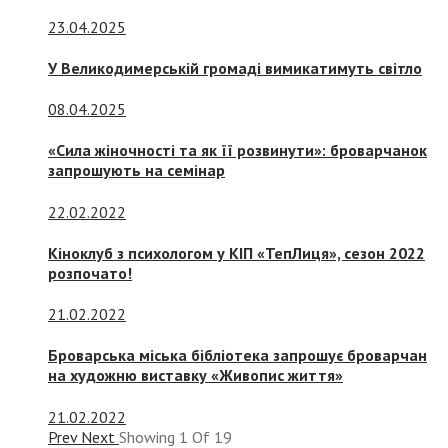
23.04.2025
У Великодимерській громаді вимикатимуть світло
08.04.2025
«Сила жіночності та як її розвинути»: броварчанок
запрошують на семінар
22.02.2022
Кіноклуб з психологом у КІП «ТепЛиця», сезон 2022
розпочато!
21.02.2022
Броварська міська бібліотека запрошує броварчан
на художню виставку «Живопис життя»
21.02.2022
Prev
Next
Showing
1
Of
19