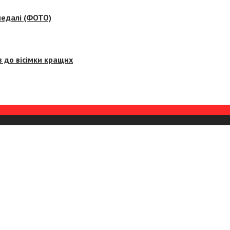
медалі (ФОТО)
 до вісімки кращих