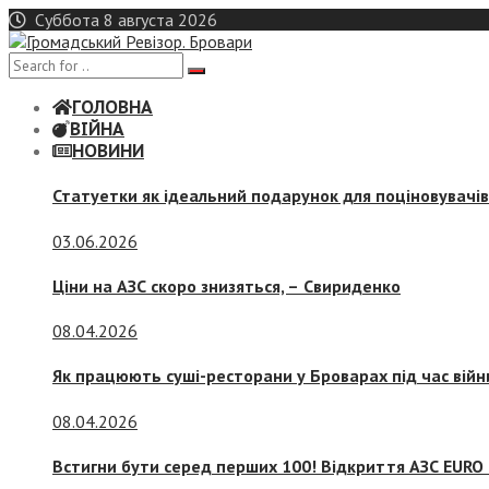
Skip
Суббота 8 августа 2026
to
content
ГОЛОВНА
ВІЙНА
НОВИНИ
Статуетки як ідеальний подарунок для поціновувачі
03.06.2026
Ціни на АЗС скоро знизяться, –
Свириденко
08.04.2026
Як працюють суші-ресторани у Броварах під час війн
08.04.2026
Встигни бути серед перших 100! Відкриття АЗС EURO