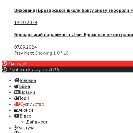
Вихованці Броварської школи боксу знову вибороли 
14.10.2024
Броварський паралімпієць Ілля Яременко не потрапив
07.09.2024
Prev
Next
Showing
1
Of
18
Сьогодні
Суббота 8 августа 2026
Головна
Війна
Новини
Події
Суспiльство
Анонси
Відео
Дайджест
Культура