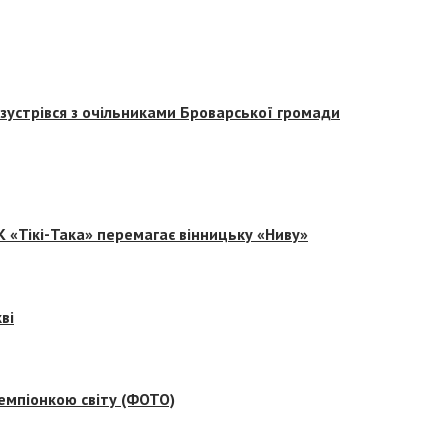
зустрівся з очільниками Броварської громади
 «Тікі-Така» перемагає вінницьку «Ниву»
ві
емпіонкою світу (ФОТО)