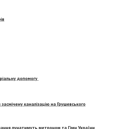
ів
еріальну допомогу
засмічену каналізацію на Грушевського
вчання лунатимуть метроном та Гімн України