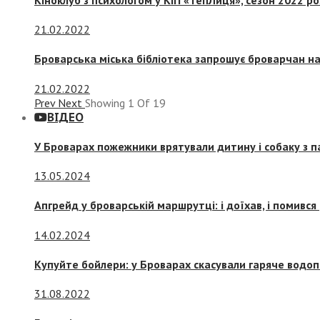
21.02.2022
Броварська міська бібліотека запрошує броварчан 
21.02.2022
Prev
Next
Showing
1
Of
19
ВІДЕО
У Броварах пожежники врятували дитину і собаку з 
13.05.2024
Апгрейд у броварській маршрутці: і доїхав, і помився
14.02.2024
Купуйте бойлери: у Броварах скасували гаряче водоп
31.08.2022