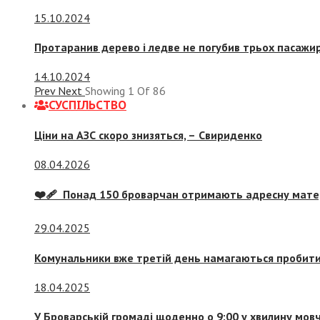
15.10.2024
Протаранив дерево і ледве не погубив трьох пасажир
14.10.2024
Prev
Next
Showing
1
Of
86
СУСПIЛЬСТВО
Ціни на АЗС скоро знизяться, –
Свириденко
08.04.2026
❤️‍🩹 Понад 150 броварчан отримають адресну мат
29.04.2025
Комунальники вже третій день намагаються пробити 
18.04.2025
У Броварській громаді щоденно о 9:00 у хвилину мо