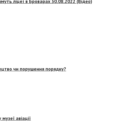
муть ліцеї в Броварах 30.08.2022 (Відео)
тецтво чи порушення порядку?
 музеї авіації