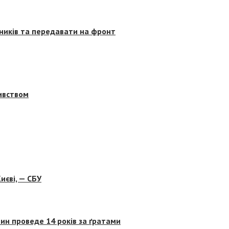
сників та передавати на фронт
бивством
иєві, — СБУ
ин проведе 14 років за ґратами