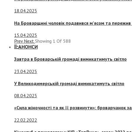
18.04.2025
На Броварщині чоловік подавився м’ясом та пережив 
15.04.2025
Prev
Next
Showing
1
Of
588
АНОНСИ
Завтра в Броварській громаді вимикатимуть світло
23.04.2025
У Великодимерській громаді вимикатимуть світло
08.04.2025
«Сила жіночності та як її розвинути»: броварчанок 
22.02.2022
Кіноклуб з психологом у КІП «ТепЛиця», сезон 2022 р