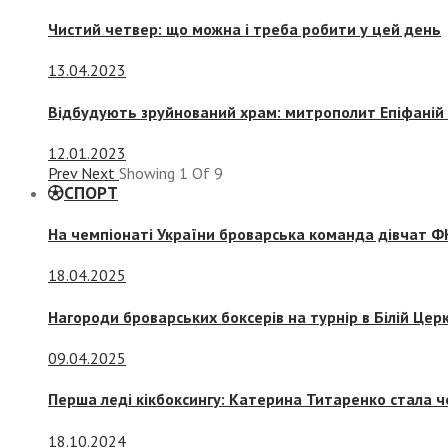
Чистий четвер: що можна і треба робити у цей день
13.04.2023
Відбудують зруйнований храм: митрополит Епіфаній 
12.01.2023
Prev
Next
Showing
1
Of
9
СПОРТ
На чемпіонаті України броварська команда дівчат ФК
18.04.2025
Нагороди броварських боксерів на турнір в Білій Церк
09.04.2025
Перша леді кікбоксингу: Катерина Титаренко стала ч
18.10.2024