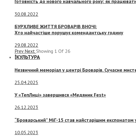
Готовність до нового навчального року: як працювати
30.08.2022
БУРХЛИВЕ ЖИТТЯ БРОВАРІВ ВНОЧІ:
Хто найчастіше порушує комендантську годину
29.08.2022
Prev
Next
Showing
1
Of
26
КУЛЬТУРА
Незвичний меморіал у центрі Броварів. Сучасне мис
25.04.2025
У «ТепЛиці» завершився «Медяник Fest»
26.12.2023
“Броварський” МіГ-15 став найстарішим експонатом у
10.05.2023