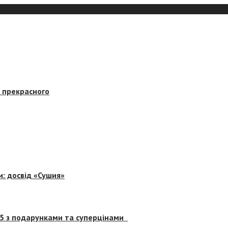
в прекрасного
и: досвід «Сушия»
 5 з подарунками та суперцінами