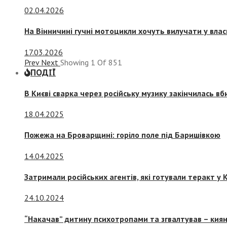
02.04.2026
На Вінничині гучні мотоцикли хочуть вилучати у вла
17.03.2026
Prev
Next
Showing
1
Of
851
ПОДІЇ
В Києві сварка через російську музику закінчилась в
18.04.2025
Пожежа на Броварщині: горіло поле під Баришівкою
14.04.2025
Затримали російських агентів, які готували теракт у К
24.10.2024
“Накачав” дитину психотропами та згвалтував – киян