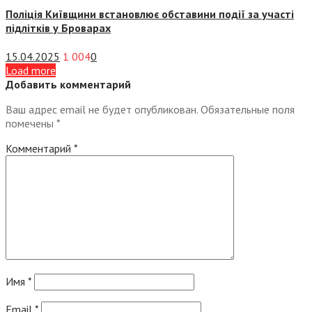
Поліція Київщини встановлює обставини події за участі
підлітків у Броварах
15.04.2025
1 004
0
Load more
Добавить комментарий
Ваш адрес email не будет опубликован.
Обязательные поля
помечены
*
Комментарий
*
Имя
*
Email
*