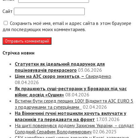
Сайт
Сохранить моё имя, email и адрес сайта в этом браузере
для последующих моих комментариев.
Стрічка новин
Статуетки як ідеальний подарунок для
поціновувачів прекрасного
03.06.2026
Ціни на АЗС скоро знизяться, –
Свириденко
08.04.2026
Як працюють суші-ресторани у Броварах під час
війни: досвід «Сушия»
08.04.2026
Встигни бути серед перших 100! Відкриття АЗС EURO 5
з подарунками та суперцінами
02.04.2026
На Вінничині гучні мотоцикли хочуть вилучати у
власників та передавати на фронт
17.03.2026
На щиті повернувся додому Захисник України, – солдат
Солодкий Серафим Володимирович
02.06.2025
СБУ запобігла серії нових терактів у Києві, затримано