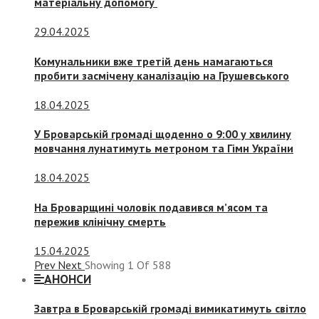
матеріальну допомогу
29.04.2025
Комунальники вже третій день намагаються
пробити засмічену каналізацію на Грушевського
18.04.2025
У Броварській громаді щоденно о 9:00 у хвилину
мовчання лунатимуть метроном та Гімн України
18.04.2025
На Броварщині чоловік подавився м’ясом та
пережив клінічну смерть
15.04.2025
Prev
Next
Showing
1
Of
588
АНОНСИ
Завтра в Броварській громаді вимикатимуть світло