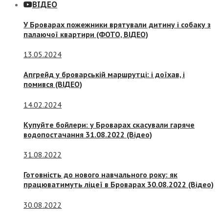
ВІДЕО
У Броварах пожежники врятували дитину і собаку з
палаючої квартири (ФОТО, ВІДЕО)
13.05.2024
Апгрейд у броварській маршрутці: і доїхав, і
помився (ВІДЕО)
14.02.2024
Купуйте бойлери: у Броварах скасували гаряче
водопостачання 31.08.2022 (Відео)
31.08.2022
Готовність до нового навчального року: як
працюватимуть ліцеї в Броварах 30.08.2022 (Відео)
30.08.2022