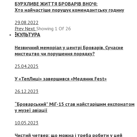
БУРХЛИВЕ ЖИТТЯ БРОВАРІВ ВНОЧІ:
Хто найчастіше порушує комендантську годину
29.08.2022
Prev
Next
Showing
1
Of
26
КУЛЬТУРА
Незвичний меморіал у центрі Броварів. Сучасне
мистецтво чи порушення порядку?
25.04.2025
У «ТепЛиці» завершився «Медяник Fest»
26.12.2023
“Броварський” МіГ-15 став найстарішим експонатом
у музеї авіації
10.05.2023
Чистий четвер: що можна і треба робити у цей