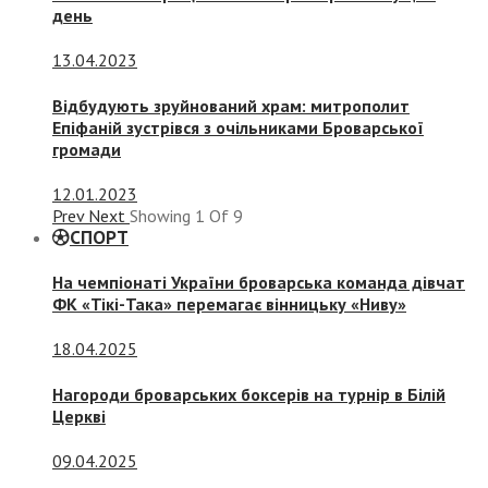
день
13.04.2023
Відбудують зруйнований храм: митрополит
Епіфаній зустрівся з очільниками Броварської
громади
12.01.2023
Prev
Next
Showing
1
Of
9
СПОРТ
На чемпіонаті України броварська команда дівчат
ФК «Тікі-Така» перемагає вінницьку «Ниву»
18.04.2025
Нагороди броварських боксерів на турнір в Білій
Церкві
09.04.2025