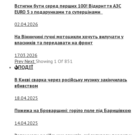
Встигни бути серед перших 100! Відкриття АЗС
EURO 5 з подарунками та суперцінами
02.04.2026
На Вінничині гучні мотоцикли хочуть вилучати у
власників та передавати на фронт
17.03.2026
Prev
Next
Showing
1
Of
851
ПОДІЇ
В Києві сварка через російську музику закінчилась
вбивством
18.04.2025
Пожежа на Броварщині: горіло поле під Баришівкою
14.04.2025