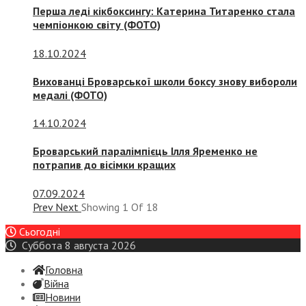
Перша леді кікбоксингу: Катерина Титаренко стала
чемпіонкою світу (ФОТО)
18.10.2024
Вихованці Броварської школи боксу знову вибороли
медалі (ФОТО)
14.10.2024
Броварський паралімпієць Ілля Яременко не
потрапив до вісімки кращих
07.09.2024
Prev
Next
Showing
1
Of
18
Сьогодні
Суббота 8 августа 2026
Головна
Війна
Новини