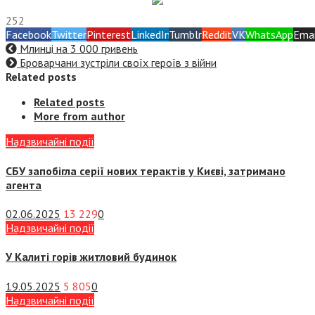
252
Facebook
Twitter
Pinterest
LinkedIn
Tumblr
Reddit
VK
WhatsApp
Emai
Млинці на 3 000 гривень
Броварчани зустріли своїх героїв з війни
Related posts
Related posts
More from author
Надзвичайні події
СБУ запобігла серії нових терактів у Києві, затримано
агента
02.06.2025
13 229
0
Надзвичайні події
У Калиті горів житловий будинок
19.05.2025
5 805
0
Надзвичайні події