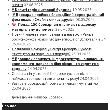
агента
02.06.2025
У Калиті горів житловий будинок
19.05.2025
У Броварах пройшов благодійний хореографічний
фестиваль «Смайл скликає друзів»
08.05.2025
Понад 150 броварчан отримають адресну
матеріальну допомогу
29.04.2025
Повний мирний план Трампа під назвою «‎Рамки
російсько-української угоди» вперше опублікували в ЗМІ
25.04.2025
Незвичний меморіал у центрі Броварів. Сучасне
мистецтво чи порушення порядку?
25.04.2025
У Броварах планують інфраструктурні оновлення:
капремонти, парковка біля лікарні та укриття в
садочку
24.04.2025
Страшна ніч у столиці! Київ оговтується після
наймасштабнішої атаки з початку року!
24.04.2025
Завтра в Броварській громаді вимикатимуть світло
23.04.2025
Громадський Ревізор. Бровари
Про нас