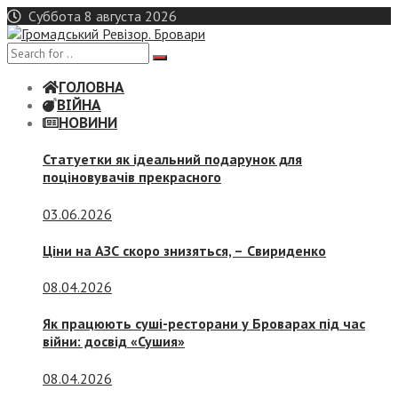
Skip
Суббота 8 августа 2026
to
content
ГОЛОВНА
ВІЙНА
НОВИНИ
Статуетки як ідеальний подарунок для
поціновувачів прекрасного
03.06.2026
Ціни на АЗС скоро знизяться, –
Свириденко
08.04.2026
Як працюють суші-ресторани у Броварах під час
війни: досвід «Сушия»
08.04.2026