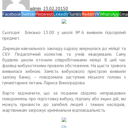
admin
23.02.2015
0
—
Facebook
Twitter
Pinterest
LinkedIn
Tumblr
Reddit
VK
WhatsApp
Emai
Сьогодні близько 13.00 у школі №6 виявили підозрілий
предмет.
Дирекція навчального закладу одразу звернулася до міліції та
СБУ. Педагогічний колектив та учнів евакуювали. Саму
будівлю школи оточили співробітниками міліції. В цей час
фахівці-вибухотехніки провели обстеження. На щастя тривога
виявилася хибною. Замість вибухового пристрою виявили
залізну банку, – повідомила заступник міського голови з
гуманітарних питань Лариса Виноградова.
Варто відзначити, що за подання свідомо неправдивих
повідомлень про підготовку вибуху, підпалу або інших дій, які
можуть призвести до загибелі людей і тяжких наслідків,
жартівникам загрожує кримінальна відповідальність.