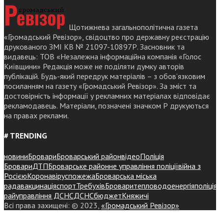
Щотижнева загальнополітична газета
«Громадський Ревізор», свідоцтво про державну реєстрацію
друкованого ЗМІ КВ № 21097-10897Р. Засновник та
видавець: ТОВ «Незалежна інформаційна компанія «Голос
Київщини» Редакція може не поділяти думку авторів
публікацій. Будь-який передрук матеріалів – з обов’язковим
посиланням на газету «Громадський Ревізор». За зміст та
достовірність інформації у рекламних матеріалах відповідає
рекламодавець. Матеріали, позначені значком Р друкуються
на правах реклами.
# TRENDING
новини
Бровари
Броварський район
відео
Поліція
Бровари
ДТП
Броварське районне управління поліції
війна з
Росією
Коронавірус
пожежа
Броварська міська
рада
вакцинація
спорт
Требухів
Броваритепловодоенергія
поліція
райуправління ДСНС
ДСНС
бюджет
Княжичі
Всі права захищені: © 2023,
«Громадський Ревізор»