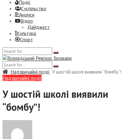
Події
Суспiльство
Анонси
Відео
Дайджест
Культура
Спорт
Надзвичайні події
У шостій школі виявили “бомбу”!
Надзвичайні події
У шостій школі виявили
“бомбу”!