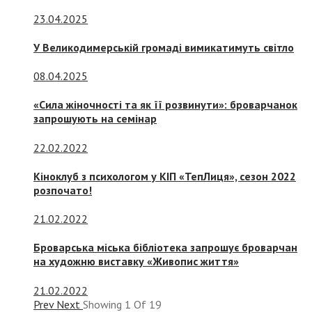
23.04.2025
У Великодимерській громаді вимикатимуть світло
08.04.2025
«Сила жіночності та як її розвинути»: броварчанок
запрошують на семінар
22.02.2022
Кіноклуб з психологом у КІП «ТепЛиця», сезон 2022
розпочато!
21.02.2022
Броварська міська бібліотека запрошує броварчан
на художню виставку «Живопис життя»
21.02.2022
Prev
Next
Showing
1
Of
19