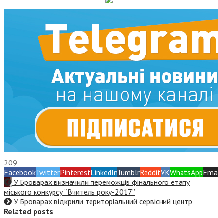
209
Facebook
Twitter
Pinterest
LinkedIn
Tumblr
Reddit
VK
WhatsApp
Emai
У Броварах визначили переможців фінального етапу
міського конкурсу “Вчитель року-2017”
У Броварах відкрили територіальний сервісний центр
Related posts