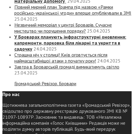
матеріальну допомогу
29.04.2025
Повний мирний план Трампа під назвою «‎Рамки
російсько-української угоди» вперше опублікували в ЗМІ
25.04.2025
Незвичний меморіал у центрі Броварів. Сучасне
мистецтво чи порушення порядку?
25.04.2025
У Броварах планують інфраструктурні оновлення:
капремонти, парковка біля лікарні та укриття в
садочку
24.04.2025
Страшна ніч у столиці! Київ оговтується після
наймасштабнішої атаки з початку року!
24.04.2025
Завтра в Броварській громаді вимикатимуть світло
23.04.2025
Громадський Ревізор. Бровари
Про нас
Щотижнева загальнополітична газета «Громадський Ревізор»,
свідоцтво про державну реєстрацію друкованого ЗМІ КВ №
21097-10897Р. Засновник та видавець: ТОВ «Незалежна
інформаційна компанія «Голос Київщини» Редакція може не
поділяти думку авторів публікацій. Будь-який передрук