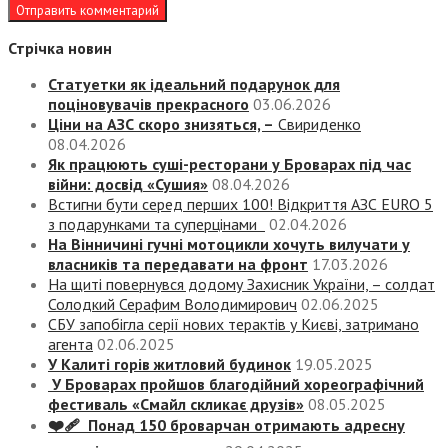
Стрічка новин
Статуетки як ідеальний подарунок для
поціновувачів прекрасного
03.06.2026
Ціни на АЗС скоро знизяться, –
Свириденко
08.04.2026
Як працюють суші-ресторани у Броварах під час
війни: досвід «Сушия»
08.04.2026
Встигни бути серед перших 100! Відкриття АЗС EURO 5
з подарунками та суперцінами
02.04.2026
На Вінничині гучні мотоцикли хочуть вилучати у
власників та передавати на фронт
17.03.2026
На щиті повернувся додому Захисник України, – солдат
Солодкий Серафим Володимирович
02.06.2025
СБУ запобігла серії нових терактів у Києві, затримано
агента
02.06.2025
У Калиті горів житловий будинок
19.05.2025
У Броварах пройшов благодійний хореографічний
фестиваль «Смайл скликає друзів»
08.05.2025
❤️‍🩹 Понад 150 броварчан отримають адресну