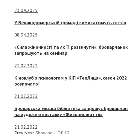
23.04.2025
У Великодимерській громаді вимикатимуть світло
08.04.2025
«Сила жіночності та як її розвинути»: броварчанок
запрошують на семінар
22.02.2022
Кіноклуб з психологом у КІП «ТепЛиця», сезон 2022
розпочато!
21.02.2022
Броварська міська бібліотека запрошує броварчан
на художню виставку «Живопис життя»
21.02.2022
Prev
Next
Showing
1
Of
19