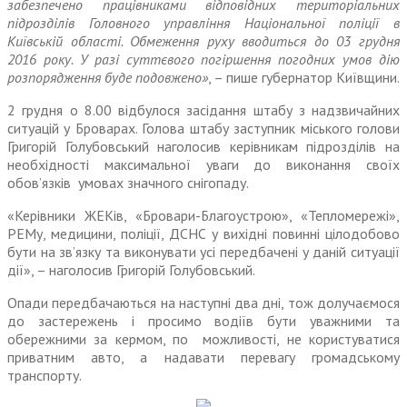
забезпечено працівниками відповідних територіальних
підрозділів Головного управління Національної поліції в
Київській області. Обмеження руху вводиться до 03 г
рудня
2016 року. У разі суттєвого погіршення погодних умов дію
розпорядження буде подовжено
»
,
– пише губернатор Київщини.
2 грудня о 8.00 відбулося засідання штабу з надзвичайних
ситуацій у Броварах. Голова штабу заступник міського голови
Григорій Голубовський наголосив керівникам підрозділів на
необхідності максимальної уваги до виконання своїх
обов’язків умовах значного снігопаду.
«Керівники ЖЕКів, «Бровари-Благоустрою», «Тепломережі»,
РЕМу, медицини, поліції, ДСНС у вихідні повинні цілодобово
бути на зв’язку та виконувати усі передбачені у даній ситуації
дії», – наголосив Григорій Голубовський.
Опади передбачаються на наступні два дні, тож долучаємося
до застережень і просимо
водіїв бути уважними та
обережними
за кермом, по
можливості, не користуватися
приватним авто, а надавати перевагу громадському
транспорту.