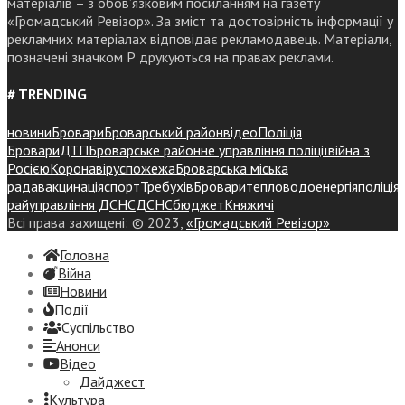
матеріалів – з обов’язковим посиланням на газету
«Громадський Ревізор». За зміст та достовірність інформації у
рекламних матеріалах відповідає рекламодавець. Матеріали,
позначені значком Р друкуються на правах реклами.
# TRENDING
новини
Бровари
Броварський район
відео
Поліція
Бровари
ДТП
Броварське районне управління поліції
війна з
Росією
Коронавірус
пожежа
Броварська міська
рада
вакцинація
спорт
Требухів
Броваритепловодоенергія
поліція
райуправління ДСНС
ДСНС
бюджет
Княжичі
Всі права захищені: © 2023,
«Громадський Ревізор»
Головна
Війна
Новини
Події
Суспiльство
Анонси
Відео
Дайджест
Культура