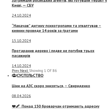
Затримали російських агентів, які готували теракт у
Києві, — СБУ
24.10.2024
“Накачав” дитину психотропами та згвалтував –
киянин проведе 14 років за ґратами
15.10.2024
Протаранив дерево і ледве не погубив трьох
пасажирів
14.10.2024
Prev
Next
Showing
1
Of
86
СУСПIЛЬСТВО
Ціни на АЗС скоро знизяться, –
Свириденко
08.04.2026
❤️‍🩹 Понад 150 броварчан отримають адресну