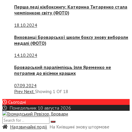
Перша леді кікбоксингу: Катерина Титаренко стала
чемпіонкою світу (ФОТО)
18.10.2024
Вихованці Броварської школи боксу знову вибороли
медалі (ФОТО)
14.10.2024
Броварський паралімпієць Ілля Яременко не
потрапив до вісімки кращих
07.09.2024
Prev
Next
Showing
1
Of
18
Сьогодні
Понедельник 10 августа 2026
Надзвичайні події
На Київщині знову штормове