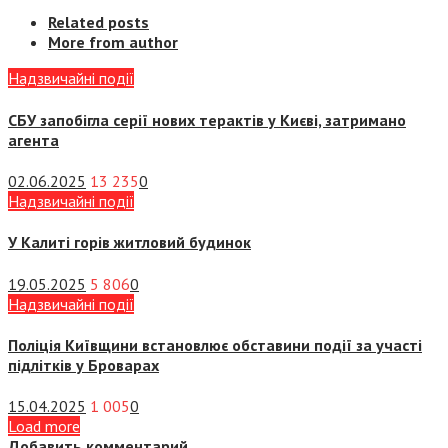
Related posts
More from author
Надзвичайні події
СБУ запобігла серії нових терактів у Києві, затримано
агента
02.06.2025
13 235
0
Надзвичайні події
У Калиті горів житловий будинок
19.05.2025
5 806
0
Надзвичайні події
Поліція Київщини встановлює обставини події за участі
підлітків у Броварах
15.04.2025
1 005
0
Load more
Добавить комментарий