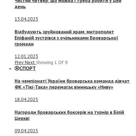
Чистий четвер: що можна і треба робити у цей
день
13.04.2023
Відбудують зруйнований храм: митрополит
Епіфаній зустрівся з очільниками Броварської
громади
12.01.2023
Prev
Next
Showing
1
Of
9
СПОРТ
На чемпіонаті України броварська команда дівчат
ФК «Тікі-Така» перемагає вінницьку «Ниву»
18.04.2025
Нагороди броварських боксерів на турнір в Білій
Церкві
09.04.2025