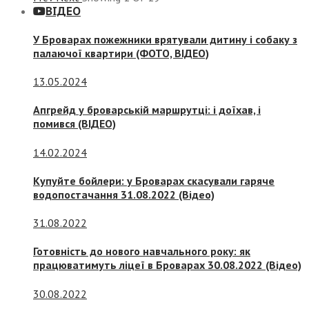
ВІДЕО
У Броварах пожежники врятували дитину і собаку з
палаючої квартири (ФОТО, ВІДЕО)
13.05.2024
Апгрейд у броварській маршрутці: і доїхав, і
помився (ВІДЕО)
14.02.2024
Купуйте бойлери: у Броварах скасували гаряче
водопостачання 31.08.2022 (Відео)
31.08.2022
Готовність до нового навчального року: як
працюватимуть ліцеї в Броварах 30.08.2022 (Відео)
30.08.2022