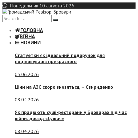
Skip
Понедельник 10 августа 2026
to
content
ГОЛОВНА
ВІЙНА
НОВИНИ
Статуетки як ідеальний подарунок для
поціновувачів прекрасного
03.06.2026
Ціни на АЗС скоро знизяться, –
Свириденко
08.04.2026
Як працюють суші-ресторани у Броварах під час
війни: досвід «Сушия»
08.04.2026