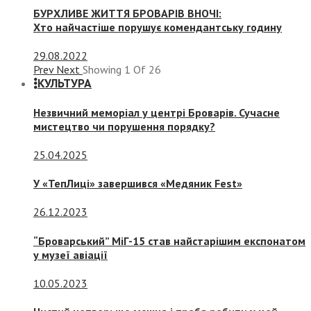
БУРХЛИВЕ ЖИТТЯ БРОВАРІВ ВНОЧІ:
Хто найчастіше порушує комендантську годину
29.08.2022
Prev
Next
Showing
1
Of
26
КУЛЬТУРА
Незвичний меморіал у центрі Броварів. Сучасне
мистецтво чи порушення порядку?
25.04.2025
У «ТепЛиці» завершився «Медяник Fest»
26.12.2023
“Броварський” МіГ-15 став найстарішим експонатом
у музеї авіації
10.05.2023