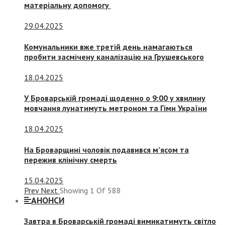
матеріальну допомогу
29.04.2025
Комунальники вже третій день намагаються
пробити засмічену каналізацію на Грушевського
18.04.2025
У Броварській громаді щоденно о 9:00 у хвилину
мовчання лунатимуть метроном та Гімн України
18.04.2025
На Броварщині чоловік подавився м’ясом та
пережив клінічну смерть
15.04.2025
Prev
Next
Showing
1
Of
588
АНОНСИ
Завтра в Броварській громаді вимикатимуть світло