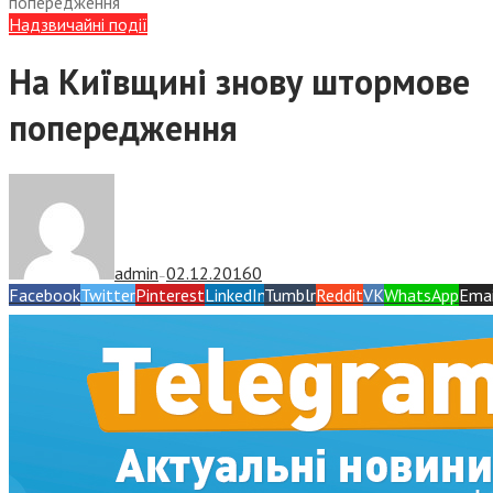
попередження
Надзвичайні події
На Київщині знову штормове
попередження
admin
02.12.2016
0
—
Facebook
Twitter
Pinterest
LinkedIn
Tumblr
Reddit
VK
WhatsApp
Emai