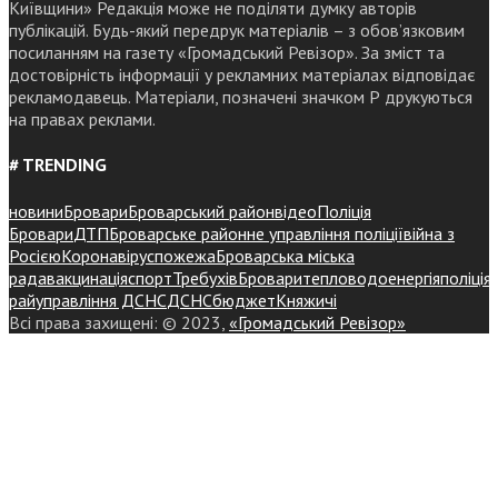
Київщини» Редакція може не поділяти думку авторів
публікацій. Будь-який передрук матеріалів – з обов’язковим
посиланням на газету «Громадський Ревізор». За зміст та
достовірність інформації у рекламних матеріалах відповідає
рекламодавець. Матеріали, позначені значком Р друкуються
на правах реклами.
# TRENDING
новини
Бровари
Броварський район
відео
Поліція
Бровари
ДТП
Броварське районне управління поліції
війна з
Росією
Коронавірус
пожежа
Броварська міська
рада
вакцинація
спорт
Требухів
Броваритепловодоенергія
поліція
райуправління ДСНС
ДСНС
бюджет
Княжичі
Всі права захищені: © 2023,
«Громадський Ревізор»