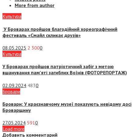
More from author
Культура
У Броварах пройшов благодійний хореографічний
фестиваль «Смайл скликає друзів»
08.05.2025
2 300
0
Культура
У Броварах пройшов патріотичний забіг з метою
вшанування пам’яті загиблих Воїнів (ФОТОРЕПОРТАЖ)
02.09.2024
483
0
Бровари
Бровари: У краєзнавчому музеї показують невідому досі
Броварщину
27.05.2024
591
0
Load more
Добавить комментарий