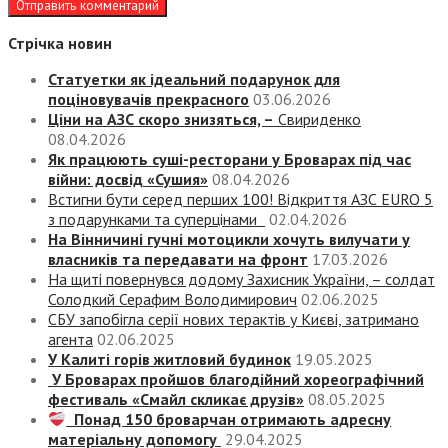
Стрічка новин
Статуетки як ідеальний подарунок для
поціновувачів прекрасного
03.06.2026
Ціни на АЗС скоро знизяться, –
Свириденко
08.04.2026
Як працюють суші-ресторани у Броварах під час
війни: досвід «Сушия»
08.04.2026
Встигни бути серед перших 100! Відкриття АЗС EURO 5
з подарунками та суперцінами
02.04.2026
На Вінничині гучні мотоцикли хочуть вилучати у
власників та передавати на фронт
17.03.2026
На щиті повернувся додому Захисник України, – солдат
Солодкий Серафим Володимирович
02.06.2025
СБУ запобігла серії нових терактів у Києві, затримано
агента
02.06.2025
У Калиті горів житловий будинок
19.05.2025
У Броварах пройшов благодійний хореографічний
фестиваль «Смайл скликає друзів»
08.05.2025
Понад 150 броварчан отримають адресну
матеріальну допомогу
29.04.2025