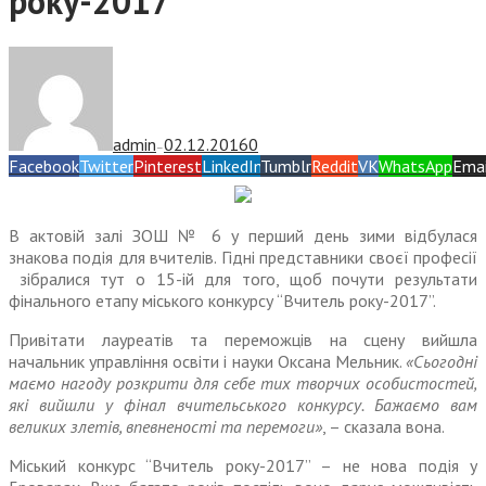
року-2017”
admin
02.12.2016
0
—
Facebook
Twitter
Pinterest
LinkedIn
Tumblr
Reddit
VK
WhatsApp
Emai
В актовій залі ЗОШ № 6 у перший день зими відбулася
знакова подія для вчителів. Гідні представники своєї професії
зібралися тут о 15-ій для того, щоб почути результати
фінального етапу міського конкурсу “Вчитель року-2017”.
Привітати лауреатів та переможців на сцену вийшла
начальник управління освіти і науки Оксана Мельник.
«Сьогодні
маємо нагоду розкрити для себе тих творчих особистостей,
які вийшли у фінал вчительського конкурсу. Бажаємо вам
великих злетів, впевненості та перемоги»
, – сказала вона.
Міський конкурс “Вчитель року-2017” – не нова подія у