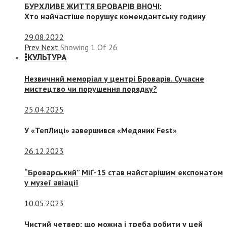
БУРХЛИВЕ ЖИТТЯ БРОВАРІВ ВНОЧІ:
Хто найчастіше порушує комендантську годину
29.08.2022
Prev
Next
Showing
1
Of
26
КУЛЬТУРА
Незвичний меморіал у центрі Броварів. Сучасне
мистецтво чи порушення порядку?
25.04.2025
У «ТепЛиці» завершився «Медяник Fest»
26.12.2023
“Броварський” МіГ-15 став найстарішим експонатом
у музеї авіації
10.05.2023
Чистий четвер: що можна і треба робити у цей