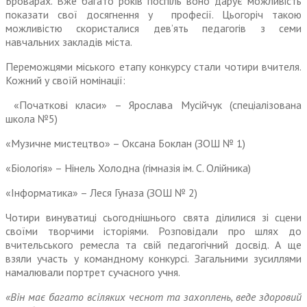
Броварах. Вже багато років поспіль воно дарує можливість
показати свої досягнення у професії. Цьогоріч такою
можливістю скористалися дев’ять педагогів з семи
навчальних закладів міста.
Переможцями міського етапу конкурсу стали чотири вчителя.
Кожний у своїй номінації:
«Початкові класи» – Ярослава Мусійчук (спеціалізована
школа №5)
«Музичне мистецтво» – Оксана Боклан (ЗОШ № 1)
«Біологія» – Нінель Холодна (гімназія ім. С. Олійника)
«Інформатика» – Леся Гуназа (ЗОШ № 2)
Чотири винуватиці сьогоднішнього свята ділилися зі сцени
своїми творчими історіями. Розповідали про шлях до
вчительського ремесла та свій педагогічний досвід. А ще
взяли участь у командному конкурсі. Загальними зусиллями
намалювали портрет сучасного учня.
«Він має багато всіляких чеснот та захоплень, веде здоровий