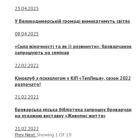
23.04.2025
У Великодимерській громаді вимикатимуть світло
08.04.2025
«Сила жіночності та як її розвинути»: броварчанок
запрошують на семінар
22.02.2022
Кіноклуб з психологом у КІП «ТепЛиця», сезон 2022
розпочато!
21.02.2022
Броварська міська бібліотека запрошує броварчан
на художню виставку «Живопис життя»
21.02.2022
Prev
Next
Showing
1
Of
19