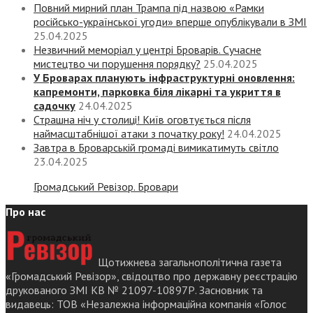
Повний мирний план Трампа під назвою «‎Рамки
російсько-української угоди» вперше опублікували в ЗМІ
25.04.2025
Незвичний меморіал у центрі Броварів. Сучасне
мистецтво чи порушення порядку?
25.04.2025
У Броварах планують інфраструктурні оновлення:
капремонти, парковка біля лікарні та укриття в
садочку
24.04.2025
Страшна ніч у столиці! Київ оговтується після
наймасштабнішої атаки з початку року!
24.04.2025
Завтра в Броварській громаді вимикатимуть світло
23.04.2025
Громадський Ревізор. Бровари
Про нас
Щотижнева загальнополітична газета
«Громадський Ревізор», свідоцтво про державну реєстрацію
друкованого ЗМІ КВ № 21097-10897Р. Засновник та
видавець: ТОВ «Незалежна інформаційна компанія «Голос