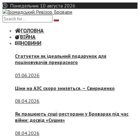
Skip
Понедельник 10 августа 2026
to
content
ГОЛОВНА
ВІЙНА
НОВИНИ
Статуетки як ідеальний подарунок для
поціновувачів прекрасного
03.06.2026
Ціни на АЗС скоро знизяться, –
Свириденко
08.04.2026
Як працюють суші-ресторани у Броварах під час
війни: досвід «Сушия»
08.04.2026