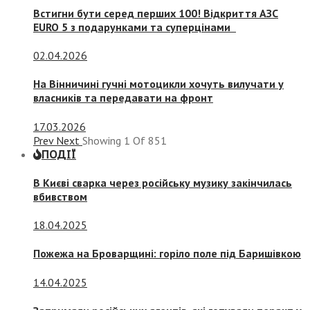
Встигни бути серед перших 100! Відкриття АЗС
EURO 5 з подарунками та суперцінами
02.04.2026
На Вінничині гучні мотоцикли хочуть вилучати у
власників та передавати на фронт
17.03.2026
Prev
Next
Showing
1
Of
851
ПОДІЇ
В Києві сварка через російську музику закінчилась
вбивством
18.04.2025
Пожежа на Броварщині: горіло поле під Баришівкою
14.04.2025