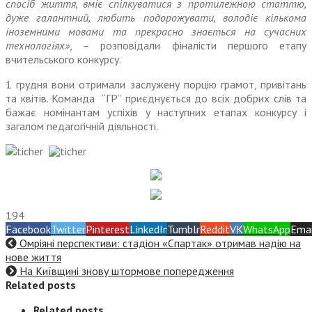
спосіб життя, вміє спілкуватися з протилежною статтю,
дуже галантний, любить подорожувати, володіє кількома
іноземними мовами та прекрасно знається на сучасних
технологіях»
, – розповідали фіналісти першого етапу
вчительського конкурсу.
1 грудня вони отримали заслужену порцію грамот, привітань
та квітів. Команда “ГР” приєднується до всіх добрих слів та
бажає номінантам успіхів у наступних етапах конкурсу і
загалом педагогічній діяльності.
194
Facebook
Twitter
Pinterest
LinkedIn
Tumblr
Reddit
VK
WhatsApp
Emai
Омріяні перспективи: стадіон «Спартак» отримав надію на
нове життя
На Київщині знову штормове попередження
Related posts
Related posts