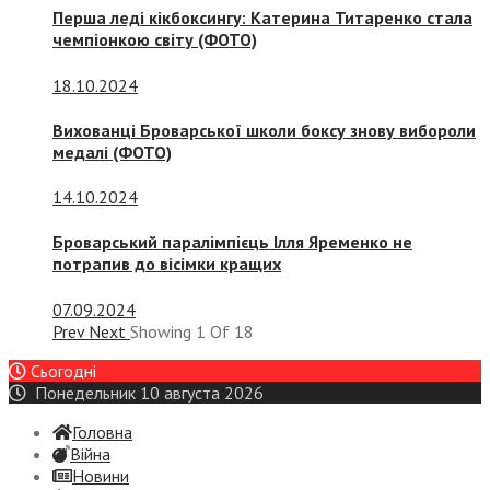
Перша леді кікбоксингу: Катерина Титаренко стала
чемпіонкою світу (ФОТО)
18.10.2024
Вихованці Броварської школи боксу знову вибороли
медалі (ФОТО)
14.10.2024
Броварський паралімпієць Ілля Яременко не
потрапив до вісімки кращих
07.09.2024
Prev
Next
Showing
1
Of
18
Сьогодні
Понедельник 10 августа 2026
Головна
Війна
Новини