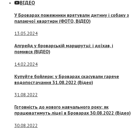
ВІДЕО
У Броварах пожежники врятували дитину і собаку з
палаючої квартири (ФОТО, ВІДЕО)
13.05.2024
Апгрейд у броварській маршрутці: і доїхав, і
помився (ВІДЕО)
14.02.2024
Купуйте бойлери: у Броварах скасували гаряче
водопостачання 31.08.2022 (Відео)
31.08.2022
Готовність до нового навчального року: як
працюватимуть ліцеї в Броварах 30.08.2022 (Відео)
30.08.2022