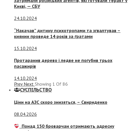
Затримали російських агентів, які готували теракт у
Києві, — СБУ
24.10.2024
“Накачав” дитину психотропами та згвалтував –
киянин проведе 14 років за ґратами
15.10.2024
Протаранив дерево і ледве не погубив трьох
пасажирів
14.10.2024
Prev
Next
Showing
1
Of
86
СУСПIЛЬСТВО
Ціни на АЗС скоро знизяться, –
Свириденко
08.04.2026
Понад 150 броварчан отримають адресну