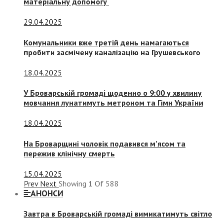
матеріальну допомогу
29.04.2025
Комунальники вже третій день намагаються
пробити засмічену каналізацію на Грушевського
18.04.2025
У Броварській громаді щоденно о 9:00 у хвилину
мовчання лунатимуть метроном та Гімн України
18.04.2025
На Броварщині чоловік подавився м’ясом та
пережив клінічну смерть
15.04.2025
Prev
Next
Showing
1
Of
588
АНОНСИ
Завтра в Броварській громаді вимикатимуть світло