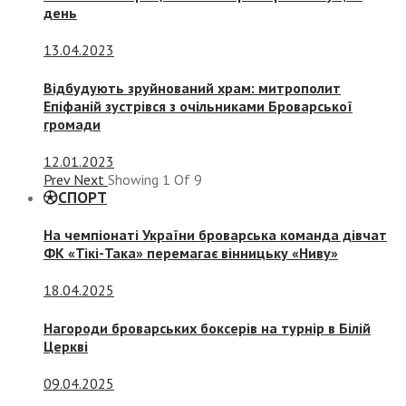
день
13.04.2023
Відбудують зруйнований храм: митрополит
Епіфаній зустрівся з очільниками Броварської
громади
12.01.2023
Prev
Next
Showing
1
Of
9
СПОРТ
На чемпіонаті України броварська команда дівчат
ФК «Тікі-Така» перемагає вінницьку «Ниву»
18.04.2025
Нагороди броварських боксерів на турнір в Білій
Церкві
09.04.2025