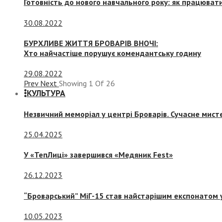
Готовність до нового навчального року: як працювати
30.08.2022
БУРХЛИВЕ ЖИТТЯ БРОВАРІВ ВНОЧІ:
Хто найчастіше порушує комендантську годину
29.08.2022
Prev
Next
Showing
1
Of
26
КУЛЬТУРА
Незвичний меморіал у центрі Броварів. Сучасне мис
25.04.2025
У «ТепЛиці» завершився «Медяник Fest»
26.12.2023
“Броварський” МіГ-15 став найстарішим експонатом у
10.05.2023