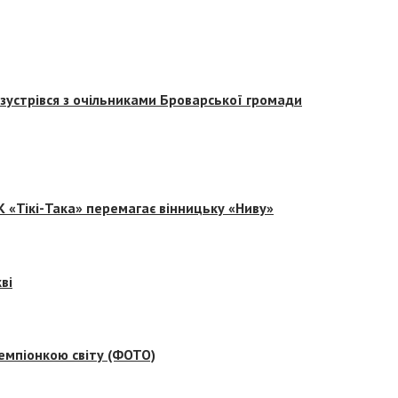
зустрівся з очільниками Броварської громади
 «Тікі-Така» перемагає вінницьку «Ниву»
ві
емпіонкою світу (ФОТО)