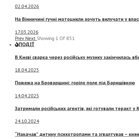
02.04.2026
На Вінничині гучні мотоцикли хочуть вилучати у вла
17.03.2026
Prev
Next
Showing
1
Of
851
ПОДІЇ
В Києві сварка через російську музику закінчилась в
18.04.2025
Пожежа на Броварщині: горіло поле під Баришівкою
14.04.2025
Затримали російських агентів, які готували теракт у К
24.10.2024
“Накачав” дитину психотропами та згвалтував – киян