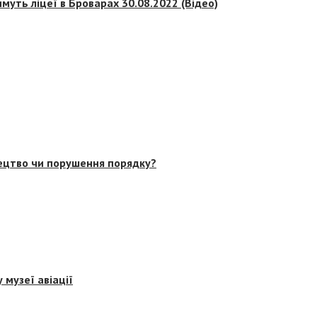
муть ліцеї в Броварах 30.08.2022 (Відео)
тецтво чи порушення порядку?
 музеї авіації