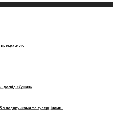
в прекрасного
и: досвід «Сушия»
 5 з подарунками та суперцінами