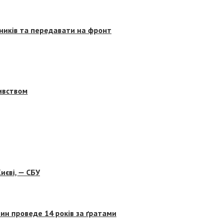
сників та передавати на фронт
бивством
иєві, — СБУ
ин проведе 14 років за ґратами