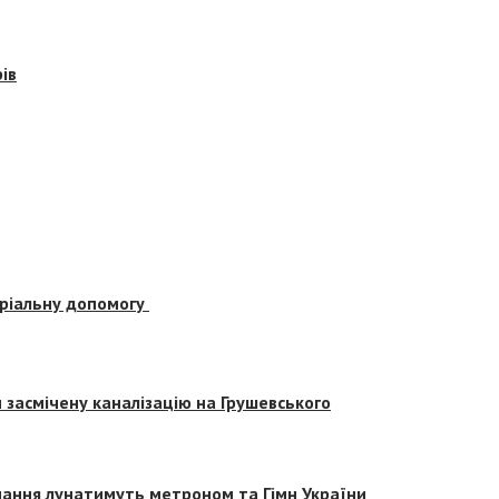
ів
еріальну допомогу
засмічену каналізацію на Грушевського
вчання лунатимуть метроном та Гімн України