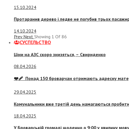
15.10.2024
Протаранив дерево і ледве не погубив трьох пасажир
14.10.2024
Prev
Next
Showing
1
Of
86
СУСПIЛЬСТВО
Ціни на АЗС скоро знизяться, –
Свириденко
08.04.2026
❤️‍🩹 Понад 150 броварчан отримають адресну мат
29.04.2025
Комунальники вже третій день намагаються пробити 
18.04.2025
У Броварській громаді щоденно о 9:00 у хвилину мо