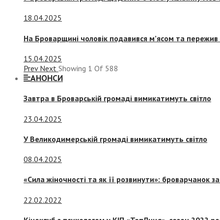
18.04.2025
На Броварщині чоловік подавився м’ясом та пережив 
15.04.2025
Prev
Next
Showing
1
Of
588
АНОНСИ
Завтра в Броварській громаді вимикатимуть світло
23.04.2025
У Великодимерській громаді вимикатимуть світло
08.04.2025
«Сила жіночності та як її розвинути»: броварчанок 
22.02.2022
Кіноклуб з психологом у КІП «ТепЛиця», сезон 2022 р