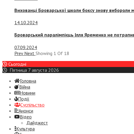
Вихованці Броварської школи боксу знову вибороли 
14.10.2024
Броварський паралімпієць Ілля Яременко не потрапив
07.09.2024
Prev
Next
Showing
1
Of
18
Сьогодні
Пятница 7 августа 2026
Головна
Війна
Новини
Події
Суспiльство
Анонси
Відео
Дайджест
Культура