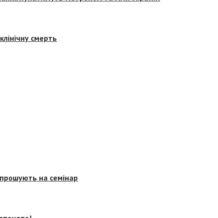
клінічну смерть
запрошують на семінар
озпочато!