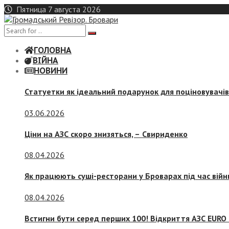
Skip
Пятница 7 августа 2026
to
content
ГОЛОВНА
ВІЙНА
НОВИНИ
Статуетки як ідеальний подарунок для поціновувачі
03.06.2026
Ціни на АЗС скоро знизяться, –
Свириденко
08.04.2026
Як працюють суші-ресторани у Броварах під час війн
08.04.2026
Встигни бути серед перших 100! Відкриття АЗС EURO