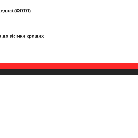
медалі (ФОТО)
 до вісімки кращих