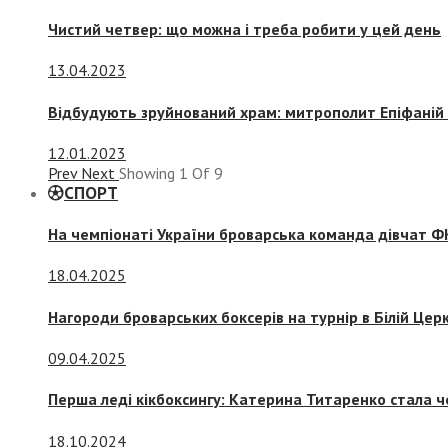
Чистий четвер: що можна і треба робити у цей день
13.04.2023
Відбудують зруйнований храм: митрополит Епіфаній 
12.01.2023
Prev
Next
Showing
1
Of
9
СПОРТ
На чемпіонаті України броварська команда дівчат ФК
18.04.2025
Нагороди броварських боксерів на турнір в Білій Церк
09.04.2025
Перша леді кікбоксингу: Катерина Титаренко стала ч
18.10.2024