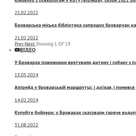
21.02.2022
Броварська міська бібліотека запрошує броварчан 
21.02.2022
Prev
Next
Showing
1
Of
19
ВІДЕО
У Броварах пожежники врятували дитину і собаку з 
13.05.2024
Апгрейд у броварській маршрутці: і доїхав, і помився
14.02.2024
Купуйте бойлери: у Броварах скасували гаряче водоп
31.08.2022