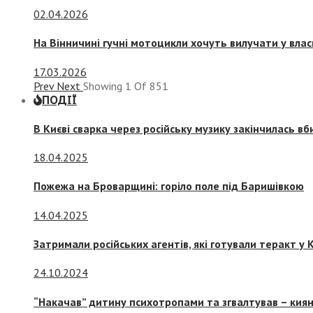
02.04.2026
На Вінничині гучні мотоцикли хочуть вилучати у вла
17.03.2026
Prev
Next
Showing
1
Of
851
ПОДІЇ
В Києві сварка через російську музику закінчилась в
18.04.2025
Пожежа на Броварщині: горіло поле під Баришівкою
14.04.2025
Затримали російських агентів, які готували теракт у К
24.10.2024
“Накачав” дитину психотропами та згвалтував – киян