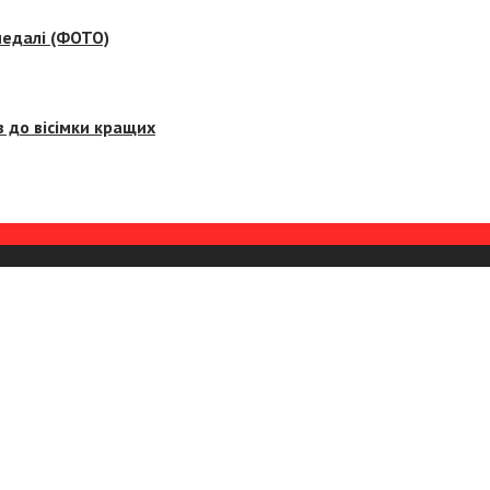
медалі (ФОТО)
 до вісімки кращих