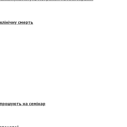
клінічну смерть
запрошують на семінар
озпочато!