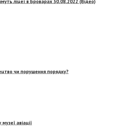
муть ліцеї в Броварах 30.08.2022 (Відео)
тецтво чи порушення порядку?
 музеї авіації