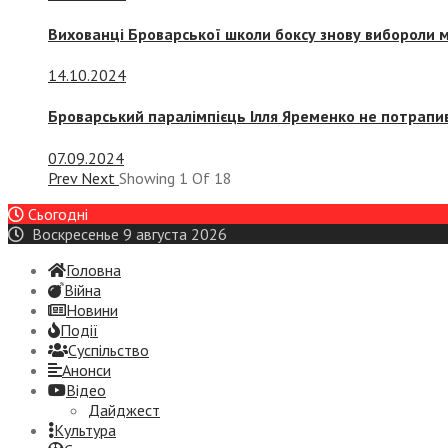
Вихованці Броварської школи боксу знову вибороли 
14.10.2024
Броварський паралімпієць Ілля Яременко не потрапив
07.09.2024
Prev
Next
Showing
1
Of
18
Сьогодні
Воскресенье 9 августа 2026
Головна
Війна
Новини
Події
Суспiльство
Анонси
Відео
Дайджест
Культура