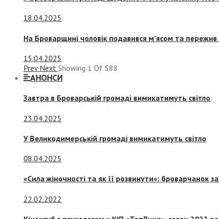
18.04.2025
На Броварщині чоловік подавився м’ясом та пережив 
15.04.2025
Prev
Next
Showing
1
Of
588
АНОНСИ
Завтра в Броварській громаді вимикатимуть світло
23.04.2025
У Великодимерській громаді вимикатимуть світло
08.04.2025
«Сила жіночності та як її розвинути»: броварчанок 
22.02.2022
Кіноклуб з психологом у КІП «ТепЛиця», сезон 2022 р