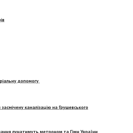
ів
еріальну допомогу
засмічену каналізацію на Грушевського
вчання лунатимуть метроном та Гімн України