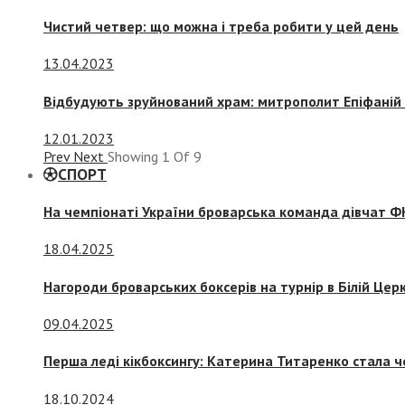
Чистий четвер: що можна і треба робити у цей день
13.04.2023
Відбудують зруйнований храм: митрополит Епіфаній 
12.01.2023
Prev
Next
Showing
1
Of
9
СПОРТ
На чемпіонаті України броварська команда дівчат ФК
18.04.2025
Нагороди броварських боксерів на турнір в Білій Церк
09.04.2025
Перша леді кікбоксингу: Катерина Титаренко стала ч
18.10.2024