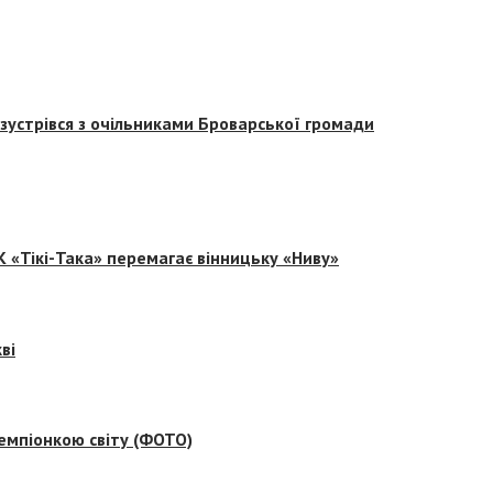
зустрівся з очільниками Броварської громади
 «Тікі-Така» перемагає вінницьку «Ниву»
ві
емпіонкою світу (ФОТО)