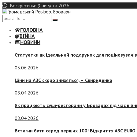
Skip
Воскресенье 9 августа 2026
to
content
ГОЛОВНА
ВІЙНА
НОВИНИ
Статуетки як ідеальний подарунок для поціновувачі
03.06.2026
Ціни на АЗС скоро знизяться, –
Свириденко
08.04.2026
Як працюють суші-ресторани у Броварах під час війн
08.04.2026
Встигни бути серед перших 100! Відкриття АЗС EURO