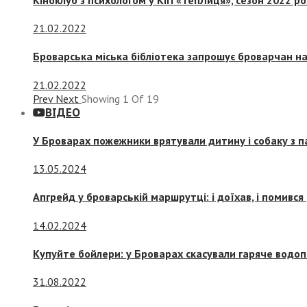
21.02.2022
Броварська міська бібліотека запрошує броварчан 
21.02.2022
Prev
Next
Showing
1
Of
19
ВІДЕО
У Броварах пожежники врятували дитину і собаку з 
13.05.2024
Апгрейд у броварській маршрутці: і доїхав, і помився
14.02.2024
Купуйте бойлери: у Броварах скасували гаряче водоп
31.08.2022