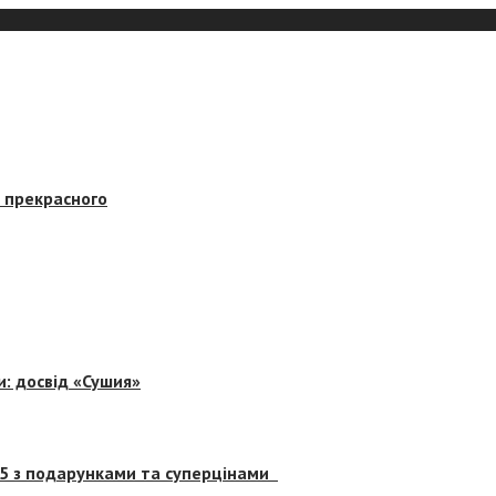
в прекрасного
и: досвід «Сушия»
 5 з подарунками та суперцінами