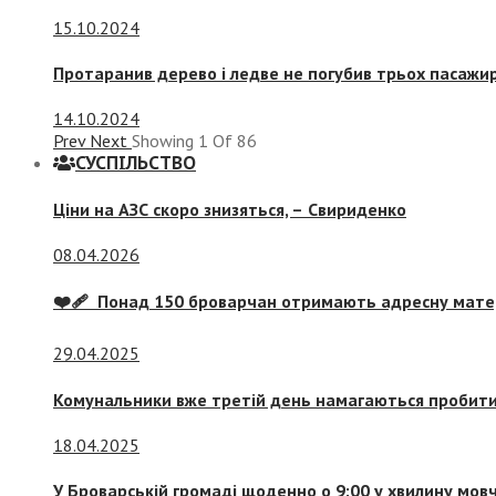
15.10.2024
Протаранив дерево і ледве не погубив трьох пасажир
14.10.2024
Prev
Next
Showing
1
Of
86
СУСПIЛЬСТВО
Ціни на АЗС скоро знизяться, –
Свириденко
08.04.2026
❤️‍🩹 Понад 150 броварчан отримають адресну мат
29.04.2025
Комунальники вже третій день намагаються пробити 
18.04.2025
У Броварській громаді щоденно о 9:00 у хвилину мо