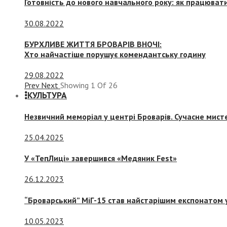
Готовність до нового навчального року: як працювати
30.08.2022
БУРХЛИВЕ ЖИТТЯ БРОВАРІВ ВНОЧІ:
Хто найчастіше порушує комендантську годину
29.08.2022
Prev
Next
Showing
1
Of
26
КУЛЬТУРА
Незвичний меморіал у центрі Броварів. Сучасне мис
25.04.2025
У «ТепЛиці» завершився «Медяник Fest»
26.12.2023
“Броварський” МіГ-15 став найстарішим експонатом у
10.05.2023