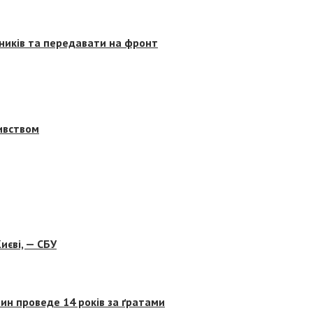
сників та передавати на фронт
бивством
иєві, — СБУ
ин проведе 14 років за ґратами