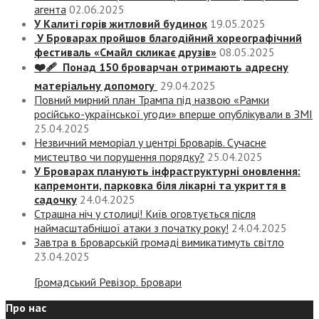
агента
02.06.2025
У Калиті горів житловий будинок
19.05.2025
У Броварах пройшов благодійний хореографічний
фестиваль «Смайл скликає друзів»
08.05.2025
❤️‍🩹 Понад 150 броварчан отримають адресну
матеріальну допомогу
29.04.2025
Повний мирний план Трампа під назвою «‎Рамки
російсько-української угоди» вперше опублікували в ЗМІ
25.04.2025
Незвичний меморіал у центрі Броварів. Сучасне
мистецтво чи порушення порядку?
25.04.2025
У Броварах планують інфраструктурні оновлення:
капремонти, парковка біля лікарні та укриття в
садочку
24.04.2025
Страшна ніч у столиці! Київ оговтується після
наймасштабнішої атаки з початку року!
24.04.2025
Завтра в Броварській громаді вимикатимуть світло
23.04.2025
Громадський Ревізор. Бровари
Про нас