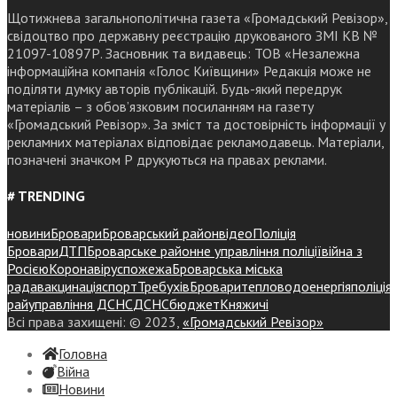
Щотижнева загальнополітична газета «Громадський Ревізор»,
свідоцтво про державну реєстрацію друкованого ЗМІ КВ №
21097-10897Р. Засновник та видавець: ТОВ «Незалежна
інформаційна компанія «Голос Київщини» Редакція може не
поділяти думку авторів публікацій. Будь-який передрук
матеріалів – з обов’язковим посиланням на газету
«Громадський Ревізор». За зміст та достовірність інформації у
рекламних матеріалах відповідає рекламодавець. Матеріали,
позначені значком Р друкуються на правах реклами.
# TRENDING
новини
Бровари
Броварський район
відео
Поліція
Бровари
ДТП
Броварське районне управління поліції
війна з
Росією
Коронавірус
пожежа
Броварська міська
рада
вакцинація
спорт
Требухів
Броваритепловодоенергія
поліція
райуправління ДСНС
ДСНС
бюджет
Княжичі
Всі права захищені: © 2023,
«Громадський Ревізор»
Головна
Війна
Новини