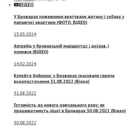
ВІДЕО
У Броварах пожежники врятували дитину і собаку з
палаючої квартири (ФОТО, ВІДЕО)
13.05.2024
Апгрейд у броварській маршрутці: і доїхав, і
помився (ВІДЕО)
14.02.2024
Купуйте бойлери: у Броварах скасували гаряче
водопостачання 31.08.2022 (Відео)
31.08.2022
Готовність до нового навчального року: як
працюватимуть ліцеї в Броварах 30.08.2022 (Відео)
30.08.2022