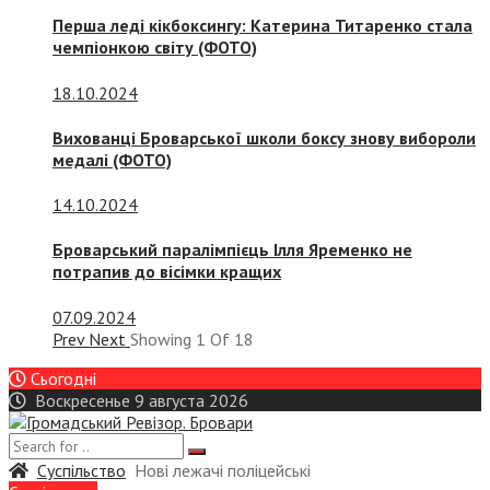
Перша леді кікбоксингу: Катерина Титаренко стала
чемпіонкою світу (ФОТО)
18.10.2024
Вихованці Броварської школи боксу знову вибороли
медалі (ФОТО)
14.10.2024
Броварський паралімпієць Ілля Яременко не
потрапив до вісімки кращих
07.09.2024
Prev
Next
Showing
1
Of
18
Сьогодні
Воскресенье 9 августа 2026
Суспiльство
Нові лежачі поліцейські