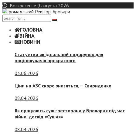
Skip
Воскресенье 9 августа 2026
to
content
ГОЛОВНА
ВІЙНА
НОВИНИ
Статуетки як ідеальний подарунок для
поціновувачів прекрасного
03.06.2026
Ціни на АЗС скоро знизяться, –
Свириденко
08.04.2026
Як працюють суші-ресторани у Броварах під час
війни: досвід «Сушия»
08.04.2026