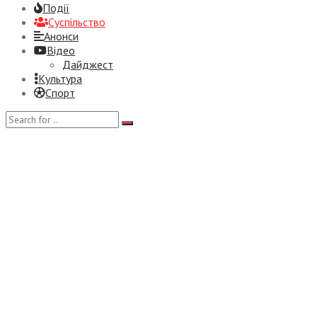
Події
Суспiльство
Анонси
Відео
Дайджест
Культура
Спорт