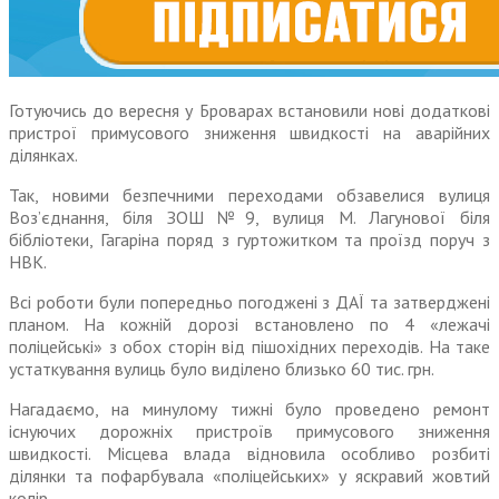
Готуючись до вересня у Броварах встановили нові додаткові
пристрої примусового зниження швидкості на аварійних
ділянках.
Так, новими безпечними переходами обзавелися вулиця
Воз’єднання, біля ЗОШ №9, вулиця М. Лагунової біля
бібліотеки, Гагаріна поряд з гуртожитком та проїзд поруч з
НВК.
Всі роботи були попередньо погоджені з ДАЇ та затверджені
планом. На кожній дорозі встановлено по 4 «лежачі
поліцейські» з обох сторін від пішохідних переходів. На таке
устаткування вулиць було виділено близько 60 тис. грн.
Нагадаємо, на минулому тижні було проведено ремонт
існуючих дорожніх пристроїв примусового зниження
швидкості. Місцева влада відновила особливо розбиті
ділянки та пофарбувала «поліцейських» у яскравий жовтий
колір.