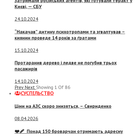
Затримали російських агентів, які готували теракт у
Києві, — СБУ
24.10.2024
“Накачав” дитину психотропами та згвалтував –
киянин проведе 14 років за ґратами
15.10.2024
Протаранив дерево і ледве не погубив трьох
пасажирів
14.10.2024
Prev
Next
Showing
1
Of
86
СУСПIЛЬСТВО
Ціни на АЗС скоро знизяться, –
Свириденко
08.04.2026
❤️‍🩹 Понад 150 броварчан отримають адресну