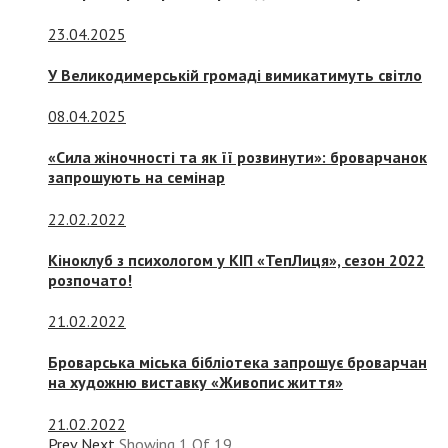
23.04.2025
У Великодимерській громаді вимикатимуть світло
08.04.2025
«Сила жіночності та як її розвинути»: броварчанок
запрошують на семінар
22.02.2022
Кіноклуб з психологом у КІП «ТепЛиця», сезон 2022
розпочато!
21.02.2022
Броварська міська бібліотека запрошує броварчан
на художню виставку «Живопис життя»
21.02.2022
Prev
Next
Showing
1
Of
19