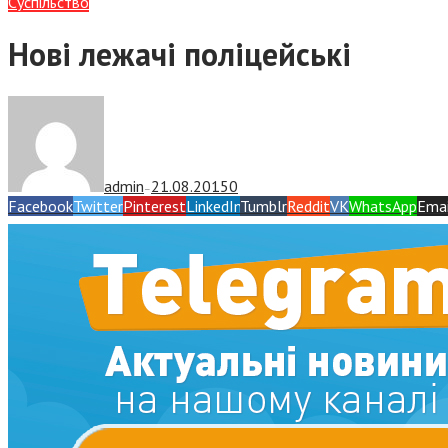
Суспiльство
Нові лежачі поліцейські
admin
21.08.2015
0
—
Facebook
Twitter
Pinterest
LinkedIn
Tumblr
Reddit
VK
WhatsApp
Emai