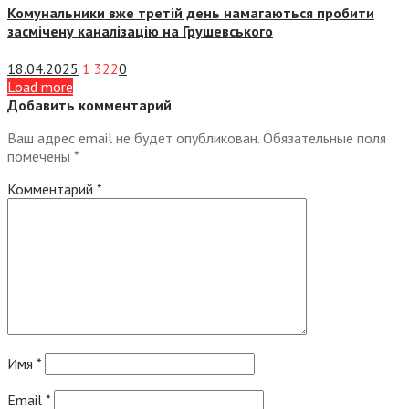
Комунальники вже третій день намагаються пробити
засмічену каналізацію на Грушевського
18.04.2025
1 322
0
Load more
Добавить комментарий
Ваш адрес email не будет опубликован.
Обязательные поля
помечены
*
Комментарий
*
Имя
*
Email
*