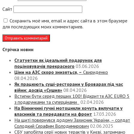
Сайт
Сохранить моё имя, email и адрес сайта в этом браузере
для последующих моих комментариев.
Стрічка новин
Статуетки як ідеальний подарунок для
поціновувачів прекрасного
03.06.2026
Ціни на АЗС скоро знизяться, –
Свириденко
08.04.2026
Як працюють суші-ресторани у Броварах під час
війни: досвід «Сушия»
08.04.2026
Встигни бути серед перших 100! Відкриття АЗС EURO 5
з подарунками та суперцінами
02.04.2026
На Вінничині гучні мотоцикли хочуть вилучати у
власників та передавати на фронт
17.03.2026
На щиті повернувся додому Захисник України, – солдат
Солодкий Серафим Володимирович
02.06.2025
СБУ запобігла серії нових терактів у Києві, затримано