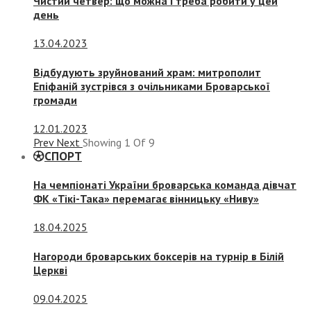
Чистий четвер: що можна і треба робити у цей
день
13.04.2023
Відбудують зруйнований храм: митрополит
Епіфаній зустрівся з очільниками Броварської
громади
12.01.2023
Prev
Next
Showing
1
Of
9
СПОРТ
На чемпіонаті України броварська команда дівчат
ФК «Тікі-Така» перемагає вінницьку «Ниву»
18.04.2025
Нагороди броварських боксерів на турнір в Білій
Церкві
09.04.2025