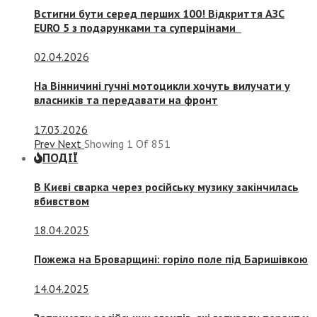
Встигни бути серед перших 100! Відкриття АЗС
EURO 5 з подарунками та суперцінами
02.04.2026
На Вінничині гучні мотоцикли хочуть вилучати у
власників та передавати на фронт
17.03.2026
Prev
Next
Showing
1
Of
851
ПОДІЇ
В Києві сварка через російську музику закінчилась
вбивством
18.04.2025
Пожежа на Броварщині: горіло поле під Баришівкою
14.04.2025