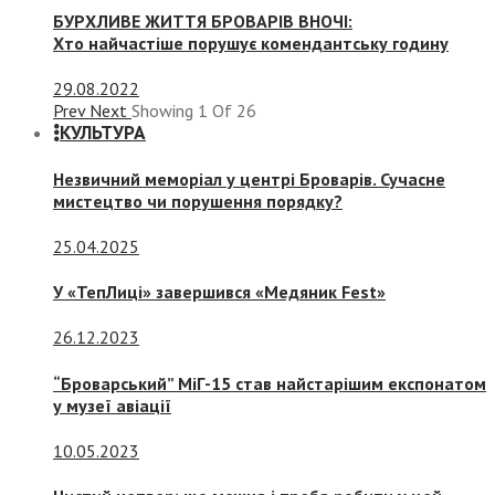
БУРХЛИВЕ ЖИТТЯ БРОВАРІВ ВНОЧІ:
Хто найчастіше порушує комендантську годину
29.08.2022
Prev
Next
Showing
1
Of
26
КУЛЬТУРА
Незвичний меморіал у центрі Броварів. Сучасне
мистецтво чи порушення порядку?
25.04.2025
У «ТепЛиці» завершився «Медяник Fest»
26.12.2023
“Броварський” МіГ-15 став найстарішим експонатом
у музеї авіації
10.05.2023