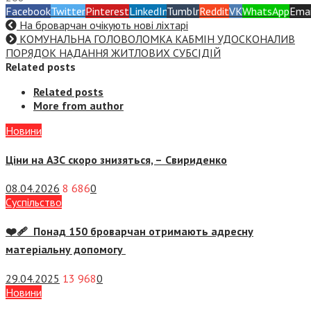
Facebook
Twitter
Pinterest
LinkedIn
Tumblr
Reddit
VK
WhatsApp
Emai
На броварчан очікують нові ліхтарі
КОМУНАЛЬНА ГОЛОВОЛОМКА КАБМІН УДОСКОНАЛИВ
ПОРЯДОК НАДАННЯ ЖИТЛОВИХ СУБСІДІЙ
Related posts
Related posts
More from author
Новини
Ціни на АЗС скоро знизяться, –
Свириденко
08.04.2026
8 686
0
Суспiльство
❤️‍🩹 Понад 150 броварчан отримають адресну
матеріальну допомогу
29.04.2025
13 968
0
Новини