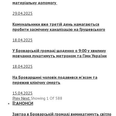
матеріальну допомогу
29.04.2025
Комунальники вже третій день намагаються
пробити засмічену каналізацію на Грушевського
18.04.2025
У Броварській громаді щоденно о 9:00 у хвилину
мовчання лунатимуть метроном та Гімн України
18.04.2025
На Броварщині чоловік подавився м’ясом та
пережив клінічну смерть
15.04.2025
Prev
Next
Showing
1
Of
588
АНОНСИ
Завтра в Броварській громаді вимикатимуть світло