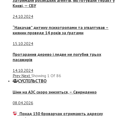
Затримали російських агентів, які готували теракт у
Києві, — СБУ
24.10.2024
“Накачав” дитину психотропами та згвалтував –
киянин проведе 14 років за ґратами
15.10.2024
Протаранив дерево і ледве не погубив трьох
пасажирів
14.10.2024
Prev
Next
Showing
1
Of
86
СУСПIЛЬСТВО
Ціни на АЗС скоро знизяться, –
Свириденко
08.04.2026
Понад 150 броварчан отримають адресну