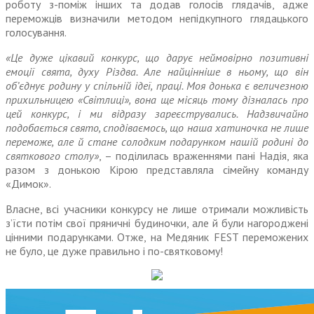
роботу з-поміж інших та додав голосів глядачів, адже
переможців визначили методом непідкупного глядацького
голосування.
«Це дуже цікавий конкурс, що дарує неймовірно позитивні
емоції свята, духу Різдва. Але найцінніше в ньому, що він
об’єднує родину у спільній ідеї, праці. Моя донька є величезною
прихильницею «Світлиці», вона ще місяць тому дізналась про
цей конкурс, і ми відразу зареєструвались. Надзвичайно
подобається свято, сподіваємось, що наша хатиночка не лише
переможе, але й стане солодким подарунком нашій родині до
святкового столу»
, – поділилась враженнями пані Надія, яка
разом з донькою Кірою представляла сімейну команду
«Димок».
Власне, всі учасники конкурсу не лише отримали можливість
з’їсти потім свої пряничні будиночки, але й були нагороджені
цінними подарунками. Отже, на Медяник FEST переможених
не було, це дуже правильно і по-святковому!