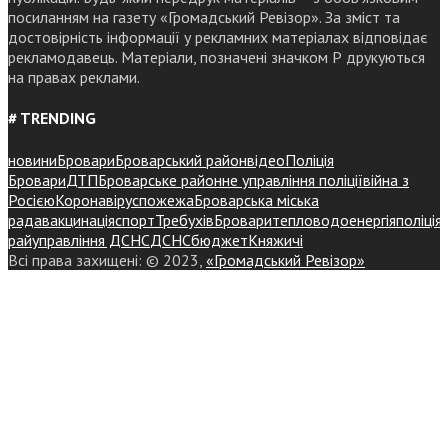
посиланням на газету «Громадський Ревізор». За зміст та
достовірність інформації у рекламних матеріалах відповідає
рекламодавець. Матеріали, позначені значком Р друкуються
на правах реклами.
# TRENDING
новини
Бровари
Броварський район
відео
Поліція
Бровари
ДТП
Броварське районне управління поліції
війна з
Росією
Коронавірус
пожежа
Броварська міська
рада
вакцинація
спорт
Требухів
Броваритепловодоенергія
поліція
райуправління ДСНС
ДСНС
бюджет
Княжичі
Всі права захищені: © 2023,
«Громадський Ревізор»