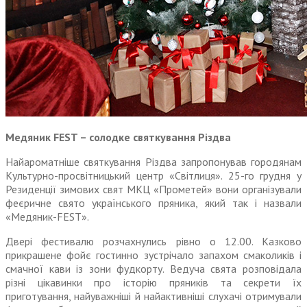
Медяник FEST – солодке святкування Різдва
Найароматніше святкування Різдва запропонував городянам
Культурно-просвітницький центр «Світлиця». 25-го грудня у
Резиденції зимових свят МКЦ «Прометей» вони організували
феєричне свято українського пряника, який так і назвали
«Медяник-FEST».
Двері фестивалю розчахнулись рівно о 12.00. Казково
прикрашене фойє гостинно зустрічало запахом смаколиків і
смачної кави із зони фудкорту. Ведуча свята розповідала
різні цікавинки про історію пряників та секрети їх
приготування, найуважніші й найактивніші слухачі отримували