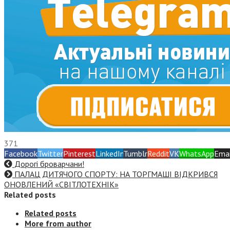
371
Facebook
Twitter
Pinterest
LinkedIn
Tumblr
Reddit
VK
WhatsApp
Emai
Дорогі броварчани!
ПАЛАЦ ДИТЯЧОГО СПОРТУ: НА ТОРГМАШІ ВІДКРИВСЯ
ОНОВЛЕНИЙ «СВІТЛОТЕХНІК»
Related posts
Related posts
More from author