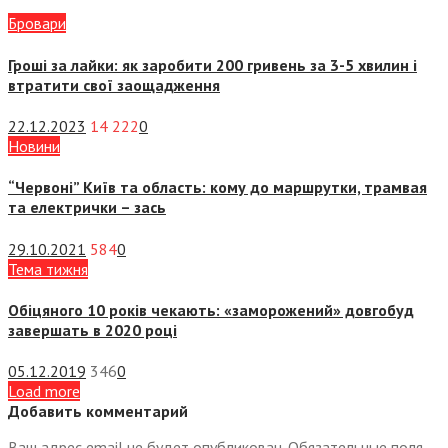
Бровари
Гроші за лайки: як заробити 200 гривень за 3-5 хвилин і
втратити свої заощадження
22.12.2023
14 222
0
Новини
“Червоні” Київ та область: кому до маршрутки, трамвая
та електрички – зась
29.10.2021
584
0
Тема тижня
Обіцяного 10 років чекають: «заморожений» довгобуд
завершать в 2020 році
05.12.2019
346
0
Load more
Добавить комментарий
Ваш адрес email не будет опубликован.
Обязательные поля