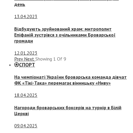
день
13.04.2023
Відбудують зруйнований храм: митрополит
Епіфаній зустрівся з очільниками Броварської
громади
12.01.2023
Prev
Next
Showing
1
Of
9
СПОРТ
На чемпіонаті України броварська команда дівчат
ФК «Тікі-Така» перемагає вінницьку «Ниву»
18.04.2025
Нагороди броварських боксерів на турнір в Білій
Церкві
09.04.2025