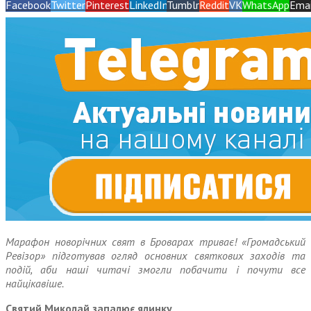
Facebook
Twitter
Pinterest
LinkedIn
Tumblr
Reddit
VK
WhatsApp
Emai
Марафон новорічних свят в Броварах триває! «Громадський
Ревізор» підготував огляд основних святкових заходів та
подій, аби наші читачі змогли побачити і почути все
найцікавіше.
Святий Миколай запалює ялинку