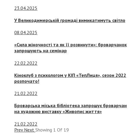
23.04.2025
У Великодимерській громаді вимикатимуть світло
08.04.2025
«Сила жіночності та як її розвинути»: броварчанок
запрошують на семінар
22.02.2022
Кіноклуб з психологом у КІП «ТепЛиця», сезон 2022
розпочато!
21.02.2022
Броварська міська бібліотека запрошує броварчан
на художню виставку «Живопис життя»
21.02.2022
Prev
Next
Showing
1
Of
19