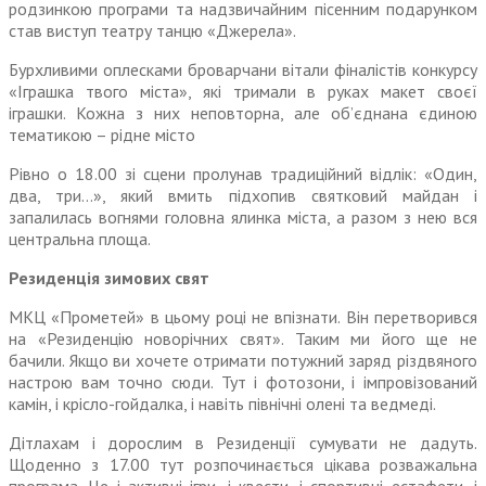
родзинкою програми та надзвичайним пісенним подарунком
став виступ театру танцю «Джерела».
Бурхливими оплесками броварчани вітали фіналістів конкурсу
«Іграшка твого міста», які тримали в руках макет своєї
іграшки. Кожна з них неповторна, але об’єднана єдиною
тематикою – рідне місто
Рівно о 18.00 зі сцени пролунав традиційний відлік: «Один,
два, три…», який вмить підхопив святковий майдан і
запалилась вогнями головна ялинка міста, а разом з нею вся
центральна площа.
Резиденція зимових свят
МКЦ «Прометей» в цьому році не впізнати. Він перетворився
на «Резиденцію новорічних свят». Таким ми його ще не
бачили. Якщо ви хочете отримати потужний заряд різдвяного
настрою вам точно сюди. Тут і фотозони, і імпровізований
камін, і крісло-гойдалка, і навіть північні олені та ведмеді.
Дітлахам і дорослим в Резиденції сумувати не дадуть.
Щоденно з 17.00 тут розпочинається цікава розважальна