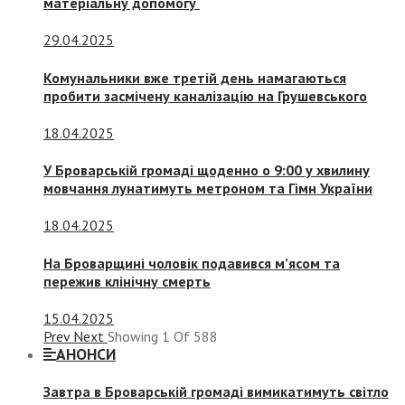
матеріальну допомогу
29.04.2025
Комунальники вже третій день намагаються
пробити засмічену каналізацію на Грушевського
18.04.2025
У Броварській громаді щоденно о 9:00 у хвилину
мовчання лунатимуть метроном та Гімн України
18.04.2025
На Броварщині чоловік подавився м’ясом та
пережив клінічну смерть
15.04.2025
Prev
Next
Showing
1
Of
588
АНОНСИ
Завтра в Броварській громаді вимикатимуть світло