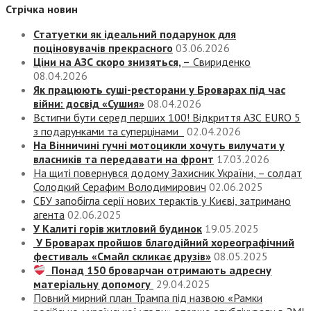
Стрічка новин
Статуетки як ідеальний подарунок для
поціновувачів прекрасного
03.06.2026
Ціни на АЗС скоро знизяться, –
Свириденко
08.04.2026
Як працюють суші-ресторани у Броварах під час
війни: досвід «Сушия»
08.04.2026
Встигни бути серед перших 100! Відкриття АЗС EURO 5
з подарунками та суперцінами
02.04.2026
На Вінничині гучні мотоцикли хочуть вилучати у
власників та передавати на фронт
17.03.2026
На щиті повернувся додому Захисник України, – солдат
Солодкий Серафим Володимирович
02.06.2025
СБУ запобігла серії нових терактів у Києві, затримано
агента
02.06.2025
У Калиті горів житловий будинок
19.05.2025
У Броварах пройшов благодійний хореографічний
фестиваль «Смайл скликає друзів»
08.05.2025
Понад 150 броварчан отримають адресну
матеріальну допомогу
29.04.2025
Повний мирний план Трампа під назвою «‎Рамки