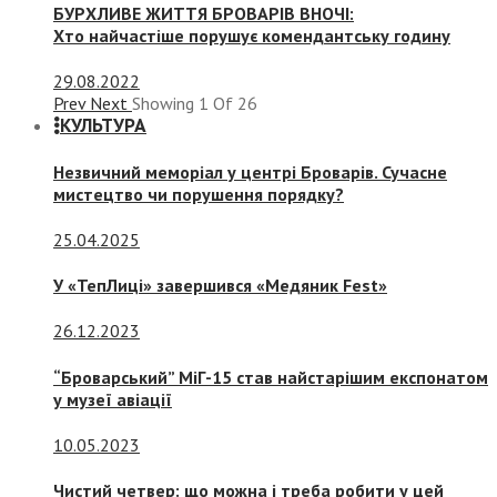
БУРХЛИВЕ ЖИТТЯ БРОВАРІВ ВНОЧІ:
Хто найчастіше порушує комендантську годину
29.08.2022
Prev
Next
Showing
1
Of
26
КУЛЬТУРА
Незвичний меморіал у центрі Броварів. Сучасне
мистецтво чи порушення порядку?
25.04.2025
У «ТепЛиці» завершився «Медяник Fest»
26.12.2023
“Броварський” МіГ-15 став найстарішим експонатом
у музеї авіації
10.05.2023
Чистий четвер: що можна і треба робити у цей