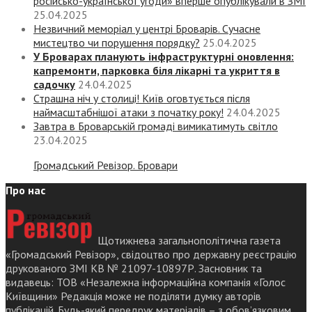
російсько-української угоди» вперше опублікували в ЗМІ
25.04.2025
Незвичний меморіал у центрі Броварів. Сучасне
мистецтво чи порушення порядку?
25.04.2025
У Броварах планують інфраструктурні оновлення:
капремонти, парковка біля лікарні та укриття в
садочку
24.04.2025
Страшна ніч у столиці! Київ оговтується після
наймасштабнішої атаки з початку року!
24.04.2025
Завтра в Броварській громаді вимикатимуть світло
23.04.2025
Громадський Ревізор. Бровари
Про нас
Щотижнева загальнополітична газета
«Громадський Ревізор», свідоцтво про державну реєстрацію
друкованого ЗМІ КВ № 21097-10897Р. Засновник та
видавець: ТОВ «Незалежна інформаційна компанія «Голос
Київщини» Редакція може не поділяти думку авторів
публікацій. Будь-який передрук матеріалів – з обов’язковим