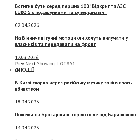
Встигни бути серед перших 100! Відкриття АЗС
EURO 5 з подарунками та суперцінами
02.04.2026
На Вінничині гучні мотоцикли хочуть вилучати у
власників та передавати на фронт
17.03.2026
Prev
Next
Showing
1
Of
851
ПОДІЇ
В Києві сварка через російську музику закінчилась
вбивством
18.04.2025
Пожежа на Броварщині: горіло поле під Баришівкою
14.04.2025