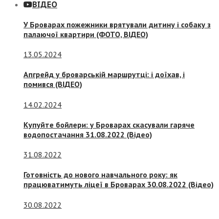
ВІДЕО
У Броварах пожежники врятували дитину і собаку з
палаючої квартири (ФОТО, ВІДЕО)
13.05.2024
Апгрейд у броварській маршрутці: і доїхав, і
помився (ВІДЕО)
14.02.2024
Купуйте бойлери: у Броварах скасували гаряче
водопостачання 31.08.2022 (Відео)
31.08.2022
Готовність до нового навчального року: як
працюватимуть ліцеї в Броварах 30.08.2022 (Відео)
30.08.2022