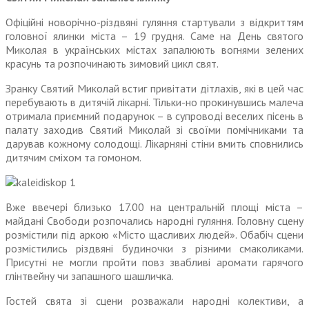
Офіційні новорічно-різдвяні гуляння стартували з відкриттям
головної ялинки міста – 19 грудня. Саме на День святого
Миколая в українських містах запалюють вогнями зелених
красунь та розпочинають зимовий цикл свят.
Зранку Святий Миколай встиг привітати дітлахів, які в цей час
перебувають в дитячій лікарні. Тільки-но прокинувшись малеча
отримала приємний подарунок – в супроводі веселих пісень в
палату заходив Святий Миколай зі своїми помічниками та
дарував кожному солодощі. Лікарняні стіни вмить сповнились
дитячим сміхом та гомоном.
Вже ввечері близько 17.00 на центральній площі міста –
майдані Свободи розпочались народні гуляння. Головну сцену
розмістили під аркою «Місто щасливих людей». Обабіч сцени
розмістились різдвяні будиночки з різними смаколиками.
Присутні не могли пройти повз звабливі аромати гарячого
глінтвейну чи запашного шашличка.
Гостей свята зі сцени розважали народні колективи, а