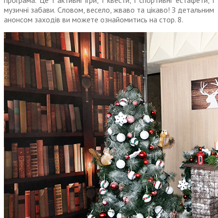
програма. Це і активні ігри, і квести, і спортивні естафети, і
музичні забави. Словом, весело, жваво та цікаво! З детальним
анонсом заходів ви можете ознайомитись на стор. 8.