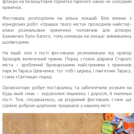
флаєри на безкоштовне горнятко гарячого какао чи солодкий
пряничок.
Фестиваль розподілили на кілька локацій. Біля ялинки з
конкурсних робіт «Іграшка твого міста» проходили майстер-
класи розмальовки пряничних чоловічків для дітвори.
Бажаючих було багато, тому команди на локації змінювались
щопівгодини.
На іншій зоні з гості фестивалю розмалювали під прапор
Броварів величезний пряник. Поряд стояла діарама Старого
міста – зроблений броварськими майстринями з пряничків
парк ім.Тараса Шевченка: тут тобі і церква, і пам’ятник Тарасу,
і сама «Світлиця» поряд.
Організатори добре постарались та забезпечили розваги на
будь-який смак – задоволені лишились і дорослі, й маленькі
гості. Тож, сподіваємось, це різдвяний фестиваль стане ще
однією доброю щорічною традицією у нашому місті.