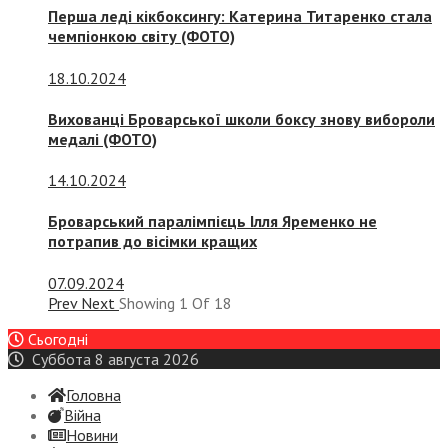
Перша леді кікбоксингу: Катерина Титаренко стала
чемпіонкою світу (ФОТО)
18.10.2024
Вихованці Броварської школи боксу знову вибороли
медалі (ФОТО)
14.10.2024
Броварський паралімпієць Ілля Яременко не
потрапив до вісімки кращих
07.09.2024
Prev
Next
Showing
1
Of
18
Сьогодні
Суббота 8 августа 2026
Головна
Війна
Новини