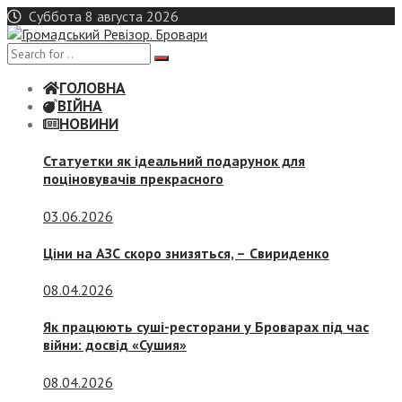
Skip
Суббота 8 августа 2026
to
content
ГОЛОВНА
ВІЙНА
НОВИНИ
Статуетки як ідеальний подарунок для
поціновувачів прекрасного
03.06.2026
Ціни на АЗС скоро знизяться, –
Свириденко
08.04.2026
Як працюють суші-ресторани у Броварах під час
війни: досвід «Сушия»
08.04.2026