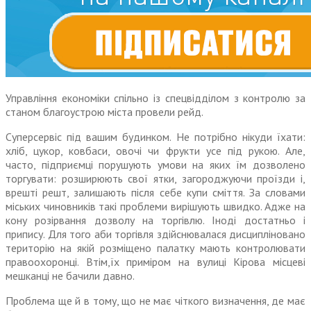
Управління економіки спільно із спецвідділом з контролю за
станом благоустрою міста провели рейд.
Суперсервіс під вашим будинком. Не потрібно нікуди їхати:
хліб, цукор, ковбаси, овочі чи фрукти усе під рукою. Але,
часто, підприємці порушують умови на яких їм дозволено
торгувати: розширюють свої ятки, загороджуючи проїзди і,
врешті решт, залишають після себе купи сміття. За словами
міських чиновників такі проблеми вирішують швидко. Адже на
кону розірвання дозволу на торгівлю. Іноді достатньо і
припису. Для того аби торгівля здійснювалася дисципліновано
територію на якій розміщено палатку мають контролювати
правоохоронці. Втім,їх приміром на вулиці Кірова місцеві
мешканці не бачили давно.
Проблема ще й в тому, що не має чіткого визначення, де має