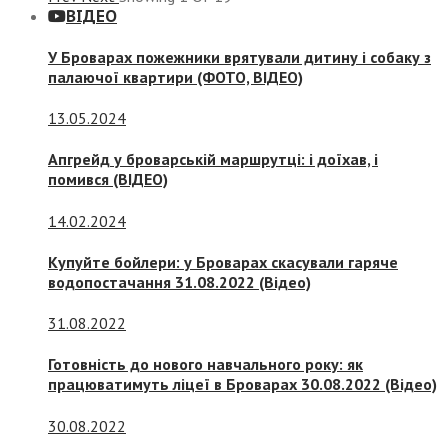
ВІДЕО
У Броварах пожежники врятували дитину і собаку з
палаючої квартири (ФОТО, ВІДЕО)
13.05.2024
Апгрейд у броварській маршрутці: і доїхав, і
помився (ВІДЕО)
14.02.2024
Купуйте бойлери: у Броварах скасували гаряче
водопостачання 31.08.2022 (Відео)
31.08.2022
Готовність до нового навчального року: як
працюватимуть ліцеї в Броварах 30.08.2022 (Відео)
30.08.2022