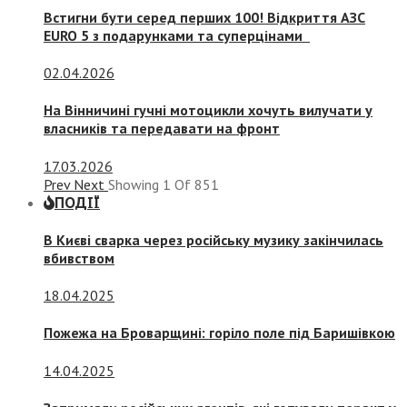
Встигни бути серед перших 100! Відкриття АЗС
EURO 5 з подарунками та суперцінами
02.04.2026
На Вінничині гучні мотоцикли хочуть вилучати у
власників та передавати на фронт
17.03.2026
Prev
Next
Showing
1
Of
851
ПОДІЇ
В Києві сварка через російську музику закінчилась
вбивством
18.04.2025
Пожежа на Броварщині: горіло поле під Баришівкою
14.04.2025