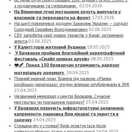
з подарунками та суперцінами
02.04.2026
На Вінничині гучні мотоцикли хочуть вилучати у
власників та передавати на фронт
17.03.2026
На щиті повернувся додому Захисник України, – солдат
Солодкий Серафим Володимирович
02.06.2025
СБУ запобігла серії нових терактів у Києві, затримано
агента
02.06.2025
У Калиті горів житловий будинок
19.05.2025
У Броварах пройшов благодійний хореографічний
фестиваль «Смайл скликає друзів»
08.05.2025
❤️‍🩹 Понад 150 броварчан отримають адресну
матеріальну допомогу
29.04.2025
Повний мирний план Трампа під назвою «‎Рамки
російсько-української угоди» вперше опублікували в ЗМІ
25.04.2025
Незвичний меморіал у центрі Броварів. Сучасне
мистецтво чи порушення порядку?
25.04.2025
У Броварах планують інфраструктурні оновлення:
капремонти, парковка біля лікарні та укриття в
садочку
24.04.2025
Страшна ніч у столиці! Київ оговтується після
наймасштабнішої атаки з початку року!
24.04.2025