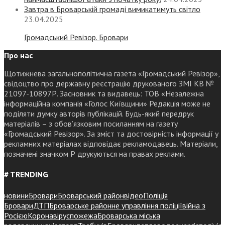
Завтра в Броварській громаді вимикатимуть світло
23.04.2025
Громадський Ревізор. Бровари
Про нас
Щотижнева загальнополітична газета «Громадський Ревізор»,
свідоцтво про державну реєстрацію друкованого ЗМІ КВ №
21097-10897Р. Засновник та видавець: ТОВ «Незалежна
інформаційна компанія «Голос Київщини» Редакція може не
поділяти думку авторів публікацій. Будь-який передрук
матеріалів – з обов’язковим посиланням на газету
«Громадський Ревізор». За зміст та достовірність інформації у
рекламних матеріалах відповідає рекламодавець. Матеріали,
позначені значком Р друкуються на правах реклами.
# TRENDING
новини
Бровари
Броварський район
відео
Поліція
Бровари
ДТП
Броварське районне управління поліції
війна з
Росією
Коронавірус
пожежа
Броварська міська