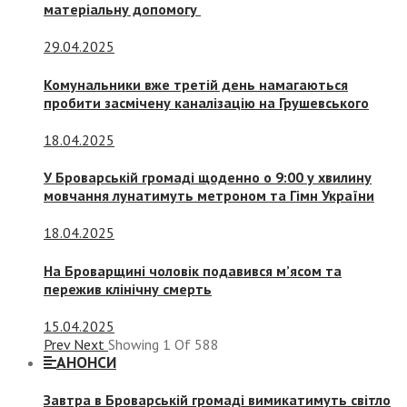
матеріальну допомогу
29.04.2025
Комунальники вже третій день намагаються
пробити засмічену каналізацію на Грушевського
18.04.2025
У Броварській громаді щоденно о 9:00 у хвилину
мовчання лунатимуть метроном та Гімн України
18.04.2025
На Броварщині чоловік подавився м’ясом та
пережив клінічну смерть
15.04.2025
Prev
Next
Showing
1
Of
588
АНОНСИ
Завтра в Броварській громаді вимикатимуть світло