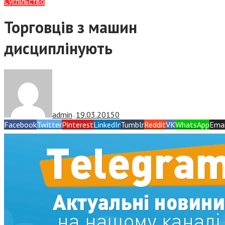
Суспiльство
Торговців з машин
дисциплінують
admin
19.03.2015
0
—
Facebook
Twitter
Pinterest
LinkedIn
Tumblr
Reddit
VK
WhatsApp
Emai