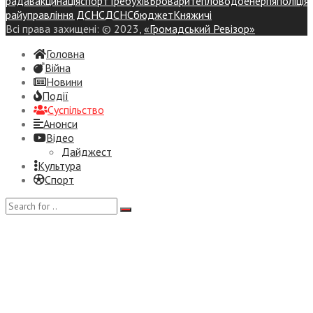
рада
вакцинація
спорт
Требухів
Броваритепловодоенергія
поліція
райуправління ДСНС
ДСНС
бюджет
Княжичі
Всі права захищені: © 2023,
«Громадський Ревізор»
Головна
Війна
Новини
Події
Суспiльство
Анонси
Відео
Дайджест
Культура
Спорт