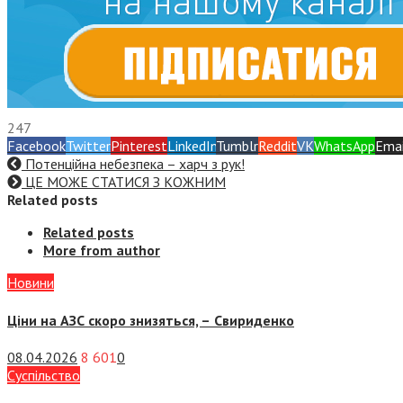
247
Facebook
Twitter
Pinterest
LinkedIn
Tumblr
Reddit
VK
WhatsApp
Emai
Потенційна небезпека – харч з рук!
ЦЕ МОЖЕ СТАТИСЯ З КОЖНИМ
Related posts
Related posts
More from author
Новини
Ціни на АЗС скоро знизяться, –
Свириденко
08.04.2026
8 601
0
Суспiльство