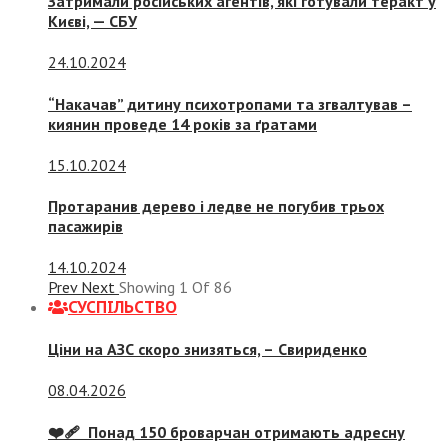
Затримали російських агентів, які готували теракт у
Києві, — СБУ
24.10.2024
“Накачав” дитину психотропами та згвалтував –
киянин проведе 14 років за ґратами
15.10.2024
Протаранив дерево і ледве не погубив трьох
пасажирів
14.10.2024
Prev
Next
Showing
1
Of
86
СУСПIЛЬСТВО
Ціни на АЗС скоро знизяться, –
Свириденко
08.04.2026
❤️‍🩹 Понад 150 броварчан отримають адресну