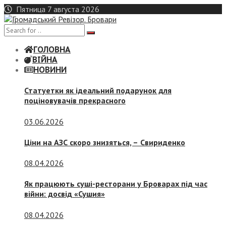
Skip
Пятница 7 августа 2026
to
content
ГОЛОВНА
ВІЙНА
НОВИНИ
Статуетки як ідеальний подарунок для
поціновувачів прекрасного
03.06.2026
Ціни на АЗС скоро знизяться, –
Свириденко
08.04.2026
Як працюють суші-ресторани у Броварах під час
війни: досвід «Сушия»
08.04.2026