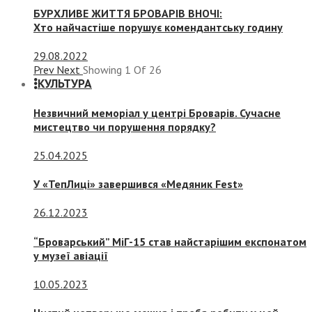
БУРХЛИВЕ ЖИТТЯ БРОВАРІВ ВНОЧІ:
Хто найчастіше порушує комендантську годину
29.08.2022
Prev
Next
Showing
1
Of
26
КУЛЬТУРА
Незвичний меморіал у центрі Броварів. Сучасне
мистецтво чи порушення порядку?
25.04.2025
У «ТепЛиці» завершився «Медяник Fest»
26.12.2023
“Броварський” МіГ-15 став найстарішим експонатом
у музеї авіації
10.05.2023