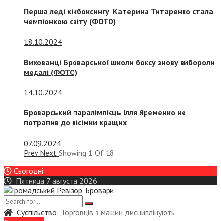
Перша леді кікбоксингу: Катерина Титаренко стала
чемпіонкою світу (ФОТО)
18.10.2024
Вихованці Броварської школи боксу знову вибороли
медалі (ФОТО)
14.10.2024
Броварський паралімпієць Ілля Яременко не
потрапив до вісімки кращих
07.09.2024
Prev
Next
Showing
1
Of
18
Сьогодні
Пятница 7 августа 2026
Суспiльство
Торговців з машин дисциплінують