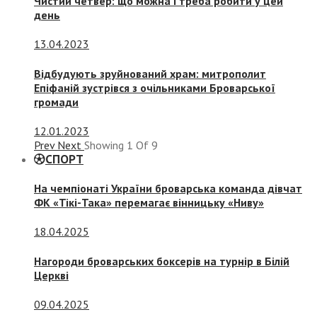
Чистий четвер: що можна і треба робити у цей
день
13.04.2023
Відбудують зруйнований храм: митрополит
Епіфаній зустрівся з очільниками Броварської
громади
12.01.2023
Prev
Next
Showing
1
Of
9
СПОРТ
На чемпіонаті України броварська команда дівчат
ФК «Тікі-Така» перемагає вінницьку «Ниву»
18.04.2025
Нагороди броварських боксерів на турнір в Білій
Церкві
09.04.2025