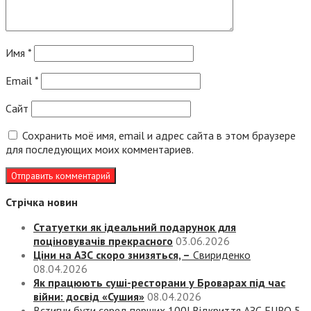
Имя
*
Email
*
Сайт
Сохранить моё имя, email и адрес сайта в этом браузере
для последующих моих комментариев.
Стрічка новин
Статуетки як ідеальний подарунок для
поціновувачів прекрасного
03.06.2026
Ціни на АЗС скоро знизяться, –
Свириденко
08.04.2026
Як працюють суші-ресторани у Броварах під час
війни: досвід «Сушия»
08.04.2026
Встигни бути серед перших 100! Відкриття АЗС EURO 5