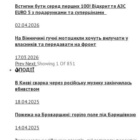
Встигни бути серед перших 100! Відкриття АЗС
EURO 5 з подарунками та суперцінами
02.04.2026
На Вінничині гучні мотоцикли хочуть вилучати у
власників та передавати на фронт
17.03.2026
Prev
Next
Showing
1
Of
851
ПОДІЇ
В Києві сварка через російську музику закінчилась
вбивством
18.04.2025
Пожежа на Броварщині: горіло поле під Баришівкою
14.04.2025