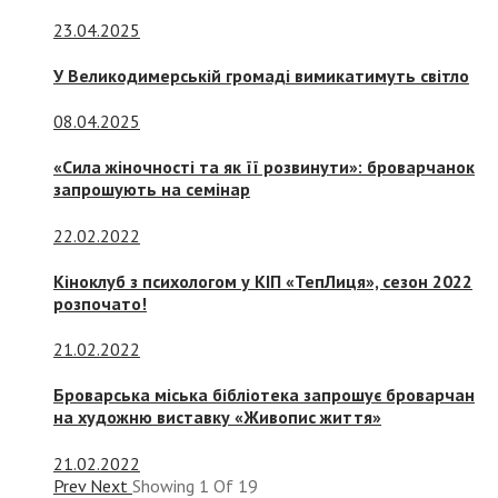
23.04.2025
У Великодимерській громаді вимикатимуть світло
08.04.2025
«Сила жіночності та як її розвинути»: броварчанок
запрошують на семінар
22.02.2022
Кіноклуб з психологом у КІП «ТепЛиця», сезон 2022
розпочато!
21.02.2022
Броварська міська бібліотека запрошує броварчан
на художню виставку «Живопис життя»
21.02.2022
Prev
Next
Showing
1
Of
19