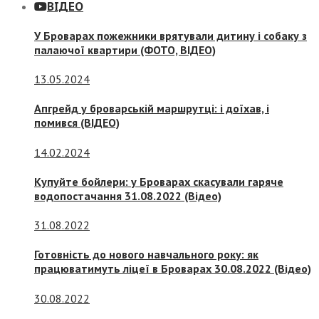
ВІДЕО
У Броварах пожежники врятували дитину і собаку з
палаючої квартири (ФОТО, ВІДЕО)
13.05.2024
Апгрейд у броварській маршрутці: і доїхав, і
помився (ВІДЕО)
14.02.2024
Купуйте бойлери: у Броварах скасували гаряче
водопостачання 31.08.2022 (Відео)
31.08.2022
Готовність до нового навчального року: як
працюватимуть ліцеї в Броварах 30.08.2022 (Відео)
30.08.2022