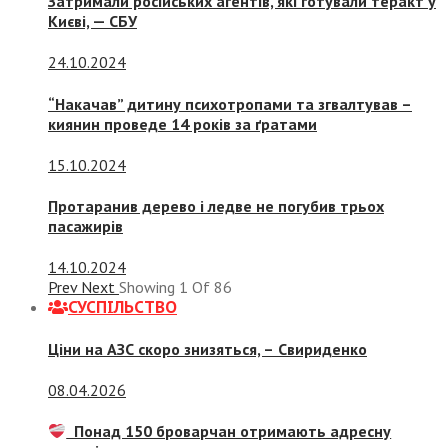
Затримали російських агентів, які готували теракт у
Києві, — СБУ
24.10.2024
“Накачав” дитину психотропами та згвалтував –
киянин проведе 14 років за ґратами
15.10.2024
Протаранив дерево і ледве не погубив трьох
пасажирів
14.10.2024
Prev
Next
Showing
1
Of
86
СУСПIЛЬСТВО
Ціни на АЗС скоро знизяться, –
Свириденко
08.04.2026
Понад 150 броварчан отримають адресну