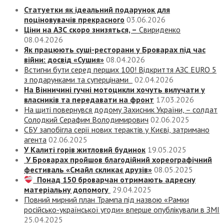
Статуетки як ідеальний подарунок для
поціновувачів прекрасного
03.06.2026
Ціни на АЗС скоро знизяться, –
Свириденко
08.04.2026
Як працюють суші-ресторани у Броварах під час
війни: досвід «Сушия»
08.04.2026
Встигни бути серед перших 100! Відкриття АЗС EURO 5
з подарунками та суперцінами
02.04.2026
На Вінничині гучні мотоцикли хочуть вилучати у
власників та передавати на фронт
17.03.2026
На щиті повернувся додому Захисник України, – солдат
Солодкий Серафим Володимирович
02.06.2025
СБУ запобігла серії нових терактів у Києві, затримано
агента
02.06.2025
У Калиті горів житловий будинок
19.05.2025
У Броварах пройшов благодійний хореографічний
фестиваль «Смайл скликає друзів»
08.05.2025
Понад 150 броварчан отримають адресну
матеріальну допомогу
29.04.2025
Повний мирний план Трампа під назвою «‎Рамки
російсько-української угоди» вперше опублікували в ЗМІ
25.04.2025