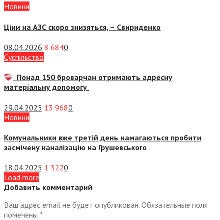
Новини
Ціни на АЗС скоро знизяться, –
Свириденко
08.04.2026
8 684
0
Суспiльство
Понад 150 броварчан отримають адресну
матеріальну допомогу
29.04.2025
13 968
0
Новини
Комунальники вже третій день намагаються пробити
засмічену каналізацію на Грушевського
18.04.2025
1 322
0
Load more
Добавить комментарий
Ваш адрес email не будет опубликован.
Обязательные поля
помечены
*