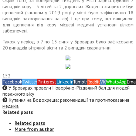
Окрім того, за попередній тиждень у місті зареєстрували 7
випадків кору – 5 дітей та 2 дорослих. Жоден з хворих не був
щеплений (загалом у 2019 році у місті було зафіксовано 18
випадків захворювання на кір). І це при тому, що вакциною
для щеплення від кору місцеві медичні установи цілком
забезпечені.
Також у період з 7 по 13 січня у Броварах було зафіксовано
20 випадків вітряної віспи та 2 випадки скарлатини.
152
Facebook
Twitter
Pinterest
LinkedIn
Tumblr
Reddit
VK
WhatsApp
Emai
У Броварах провели Новорічно-Різдвяний бал для людей
поважного віку
Купання на Водохреща: рекомендації та протипоказання
медиків
Related posts
Related posts
More from author