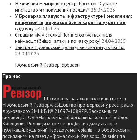
Незвичний меморіал у центрі Броварів. Сучасне
мистецтво чи порушення порядку?
25.04.2025
У Броварах планують інфраструктурні оновлення:
капремонти, парковка біля лікарні та укриття в
садочку
24.04.2025
Страшна ніч у столиці! Київ оговтується після
наймасштабнішої атаки з початку року!
24.04.2025
Завтра в Броварській громаді вимикатимуть світло
23.04.2025
Громадський Ревізор. Бровари
Про нас
Щотижнева загальнополітична газета
«Громадський Ревізор», свідоцтво про державну реєстрацію
друкованого ЗМІ КВ № 21097-10897Р. Засновник та
видавець: ТОВ «Незалежна інформаційна компанія «Голос
Київщини» Редакція може не поділяти думку авторів
публікацій. Будь-який передрук матеріалів – з обов’язковим
посиланням на газету «Громадський Ревізор». За зміст та