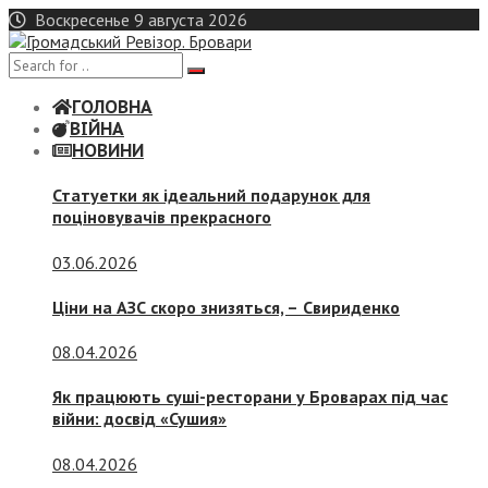
Skip
Воскресенье 9 августа 2026
to
content
ГОЛОВНА
ВІЙНА
НОВИНИ
Статуетки як ідеальний подарунок для
поціновувачів прекрасного
03.06.2026
Ціни на АЗС скоро знизяться, –
Свириденко
08.04.2026
Як працюють суші-ресторани у Броварах під час
війни: досвід «Сушия»
08.04.2026