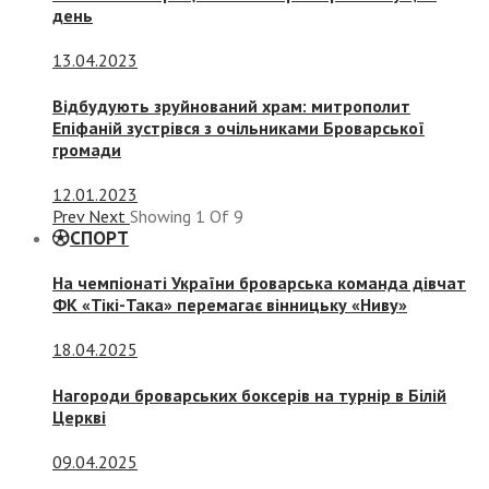
день
13.04.2023
Відбудують зруйнований храм: митрополит
Епіфаній зустрівся з очільниками Броварської
громади
12.01.2023
Prev
Next
Showing
1
Of
9
СПОРТ
На чемпіонаті України броварська команда дівчат
ФК «Тікі-Така» перемагає вінницьку «Ниву»
18.04.2025
Нагороди броварських боксерів на турнір в Білій
Церкві
09.04.2025