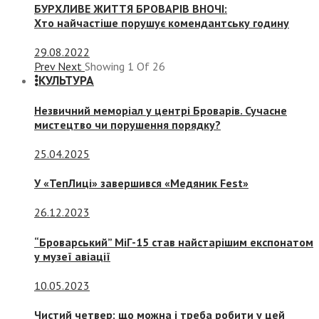
БУРХЛИВЕ ЖИТТЯ БРОВАРІВ ВНОЧІ:
Хто найчастіше порушує комендантську годину
29.08.2022
Prev
Next
Showing
1
Of
26
КУЛЬТУРА
Незвичний меморіал у центрі Броварів. Сучасне
мистецтво чи порушення порядку?
25.04.2025
У «ТепЛиці» завершився «Медяник Fest»
26.12.2023
“Броварський” МіГ-15 став найстарішим експонатом
у музеї авіації
10.05.2023
Чистий четвер: що можна і треба робити у цей