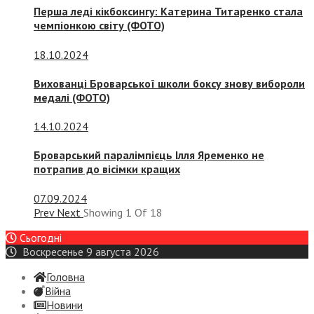
Перша леді кікбоксингу: Катерина Титаренко стала
чемпіонкою світу (ФОТО)
18.10.2024
Вихованці Броварської школи боксу знову вибороли
медалі (ФОТО)
14.10.2024
Броварський паралімпієць Ілля Яременко не
потрапив до вісімки кращих
07.09.2024
Prev
Next
Showing
1
Of
18
Сьогодні
Воскресенье 9 августа 2026
Головна
Війна
Новини