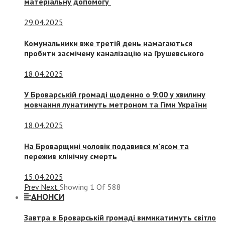
матеріальну допомогу
29.04.2025
Комунальники вже третій день намагаються
пробити засмічену каналізацію на Грушевського
18.04.2025
У Броварській громаді щоденно о 9:00 у хвилину
мовчання лунатимуть метроном та Гімн України
18.04.2025
На Броварщині чоловік подавився м’ясом та
пережив клінічну смерть
15.04.2025
Prev
Next
Showing
1
Of
588
АНОНСИ
Завтра в Броварській громаді вимикатимуть світло