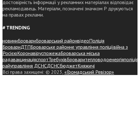
достовірність інформації у рекламних матеріалах відповідає
рекламодавець. Матеріали, позначені значком Р друкуються
на правах реклами.
# TRENDING
новини
Бровари
Броварський район
відео
Поліція
Бровари
ДТП
Броварське районне управління поліції
війна з
Росією
Коронавірус
пожежа
Броварська міська
рада
вакцинація
спорт
Требухів
Броваритепловодоенергія
поліція
райуправління ДСНС
ДСНС
бюджет
Княжичі
Всі права захищені: © 2023,
«Громадський Ревізор»