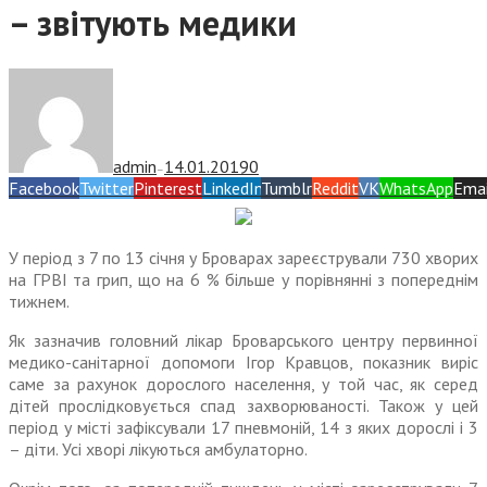
– звітують медики
admin
14.01.2019
0
—
Facebook
Twitter
Pinterest
LinkedIn
Tumblr
Reddit
VK
WhatsApp
Emai
У період з 7 по 13 січня у Броварах зареєстрували 730 хворих
на ГРВІ та грип, що на 6 % більше у порівнянні з попереднім
тижнем.
Як зазначив головний лікар Броварського центру первинної
медико-санітарної допомоги Ігор Кравцов, показник виріс
саме за рахунок дорослого населення, у той час, як серед
дітей прослідковується спад захворюваності. Також у цей
період у місті зафіксували 17 пневмоній, 14 з яких дорослі і 3
– діти. Усі хворі лікуються амбулаторно.