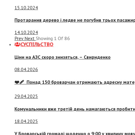
15.10.2024
Протаранив дерево і ледве не погубив трьох пасажир
14.10.2024
Prev
Next
Showing
1
Of
86
СУСПIЛЬСТВО
Ціни на АЗС скоро знизяться, –
Свириденко
08.04.2026
❤️‍🩹 Понад 150 броварчан отримають адресну мат
29.04.2025
Комунальники вже третій день намагаються пробити 
18.04.2025
У Броварській громаді щоденно о 9:00 у хвилину мо