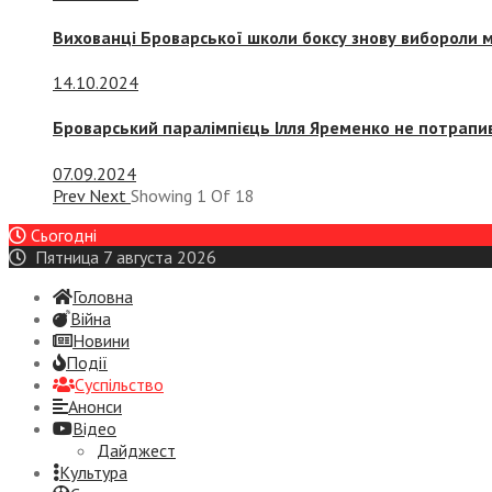
Вихованці Броварської школи боксу знову вибороли 
14.10.2024
Броварський паралімпієць Ілля Яременко не потрапив
07.09.2024
Prev
Next
Showing
1
Of
18
Сьогодні
Пятница 7 августа 2026
Головна
Війна
Новини
Події
Суспiльство
Анонси
Відео
Дайджест
Культура