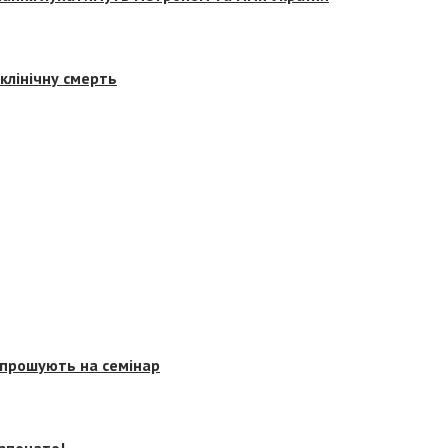
клінічну смерть
запрошують на семінар
озпочато!