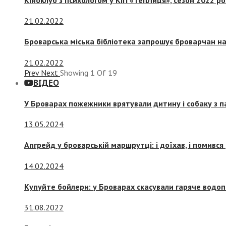
21.02.2022
Броварська міська бібліотека запрошує броварчан 
21.02.2022
Prev
Next
Showing
1
Of
19
ВІДЕО
У Броварах пожежники врятували дитину і собаку з 
13.05.2024
Апгрейд у броварській маршрутці: і доїхав, і помився
14.02.2024
Купуйте бойлери: у Броварах скасували гаряче водоп
31.08.2022