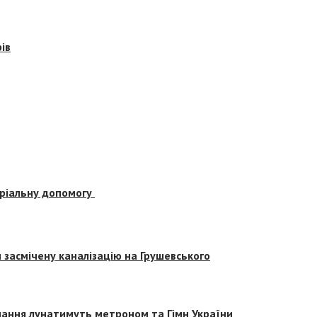
ів
еріальну допомогу
засмічену каналізацію на Грушевського
вчання лунатимуть метроном та Гімн України