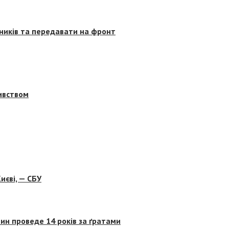
сників та передавати на фронт
бивством
иєві, — СБУ
ин проведе 14 років за ґратами