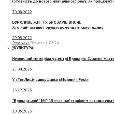
Готовність до нового навчального року: як працювати
30.08.2022
БУРХЛИВЕ ЖИТТЯ БРОВАРІВ ВНОЧІ:
Хто найчастіше порушує комендантську годину
29.08.2022
Prev
Next
Showing
1
Of
26
КУЛЬТУРА
Незвичний меморіал у центрі Броварів. Сучасне мис
25.04.2025
У «ТепЛиці» завершився «Медяник Fest»
26.12.2023
“Броварський” МіГ-15 став найстарішим експонатом у
10.05.2023