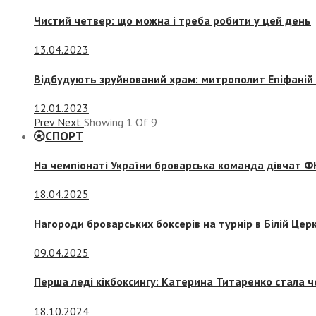
Чистий четвер: що можна і треба робити у цей день
13.04.2023
Відбудують зруйнований храм: митрополит Епіфаній 
12.01.2023
Prev
Next
Showing
1
Of
9
СПОРТ
На чемпіонаті України броварська команда дівчат ФК
18.04.2025
Нагороди броварських боксерів на турнір в Білій Церк
09.04.2025
Перша леді кікбоксингу: Катерина Титаренко стала ч
18.10.2024