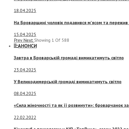
18.04.2025
На Броварщині чоловік подавився м’ясом та пережив 
15.04.2025
Prev
Next
Showing
1
Of
588
АНОНСИ
Завтра в Броварській громаді вимикатимуть світло
23.04.2025
У Великодимерській громаді вимикатимуть світло
08.04.2025
«Сила жіночності та як її розвинути»: броварчанок 
22.02.2022
Кіноклуб з психологом у КІП «ТепЛиця», сезон 2022 р