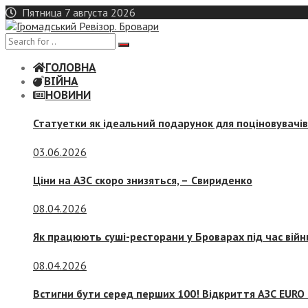
Skip
Пятница 7 августа 2026
to
content
ГОЛОВНА
ВІЙНА
НОВИНИ
Статуетки як ідеальний подарунок для поціновувачі
03.06.2026
Ціни на АЗС скоро знизяться, –
Свириденко
08.04.2026
Як працюють суші-ресторани у Броварах під час війн
08.04.2026
Встигни бути серед перших 100! Відкриття АЗС EURO