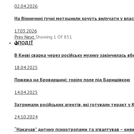
02.04.2026
На Вінничині гучні мотоцикли хочуть вилучати у вла
17.03.2026
Prev
Next
Showing
1
Of
851
ПОДІЇ
В Києві сварка через російську музику закінчилась в
18.04.2025
Пожежа на Броварщині: горіло поле під Баришівкою
14.04.2025
Затримали російських агентів, які готували теракт у К
24.10.2024
“Накачав” дитину психотропами та згвалтував – киян