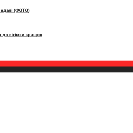
медалі (ФОТО)
 до вісімки кращих