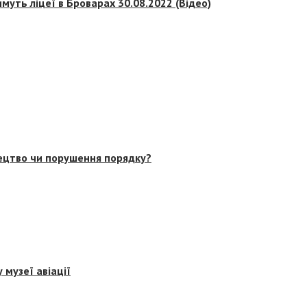
муть ліцеї в Броварах 30.08.2022 (Відео)
тецтво чи порушення порядку?
 музеї авіації