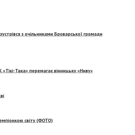
зустрівся з очільниками Броварської громади
 «Тікі-Така» перемагає вінницьку «Ниву»
ві
емпіонкою світу (ФОТО)