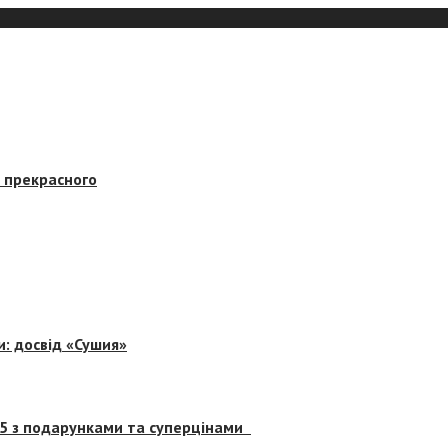
в прекрасного
и: досвід «Сушия»
 5 з подарунками та суперцінами