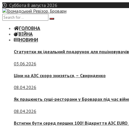
Skip
Суббота 8 августа 2026
to
content
ГОЛОВНА
ВІЙНА
НОВИНИ
Статуетки як ідеальний подарунок для поціновувачі
03.06.2026
Ціни на АЗС скоро знизяться, –
Свириденко
08.04.2026
Як працюють суші-ресторани у Броварах під час війн
08.04.2026
Встигни бути серед перших 100! Відкриття АЗС EURO