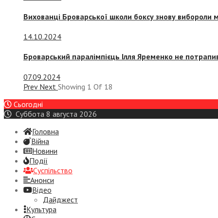
Вихованці Броварської школи боксу знову вибороли 
14.10.2024
Броварський паралімпієць Ілля Яременко не потрапив
07.09.2024
Prev
Next
Showing
1
Of
18
Сьогодні
Суббота 8 августа 2026
Головна
Війна
Новини
Події
Суспiльство
Анонси
Відео
Дайджест
Культура