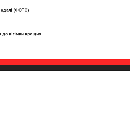
медалі (ФОТО)
 до вісімки кращих