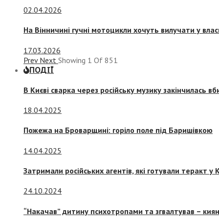
02.04.2026
На Вінничині гучні мотоцикли хочуть вилучати у вла
17.03.2026
Prev
Next
Showing
1
Of
851
ПОДІЇ
В Києві сварка через російську музику закінчилась в
18.04.2025
Пожежа на Броварщині: горіло поле під Баришівкою
14.04.2025
Затримали російських агентів, які готували теракт у К
24.10.2024
“Накачав” дитину психотропами та згвалтував – киян