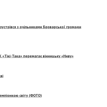
зустрівся з очільниками Броварської громади
 «Тікі-Така» перемагає вінницьку «Ниву»
ві
емпіонкою світу (ФОТО)