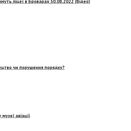
муть ліцеї в Броварах 30.08.2022 (Відео)
тецтво чи порушення порядку?
 музеї авіації