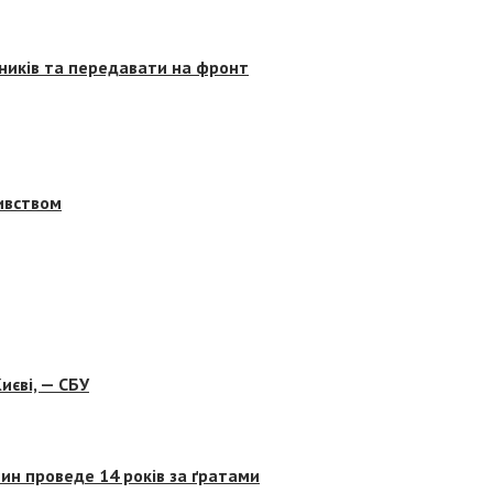
сників та передавати на фронт
бивством
иєві, — СБУ
ин проведе 14 років за ґратами