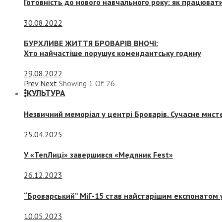
Готовність до нового навчального року: як працювати
30.08.2022
БУРХЛИВЕ ЖИТТЯ БРОВАРІВ ВНОЧІ:
Хто найчастіше порушує комендантську годину
29.08.2022
Prev
Next
Showing
1
Of
26
КУЛЬТУРА
Незвичний меморіал у центрі Броварів. Сучасне мис
25.04.2025
У «ТепЛиці» завершився «Медяник Fest»
26.12.2023
“Броварський” МіГ-15 став найстарішим експонатом у
10.05.2023