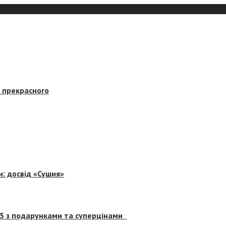
в прекрасного
и: досвід «Сушия»
 5 з подарунками та суперцінами