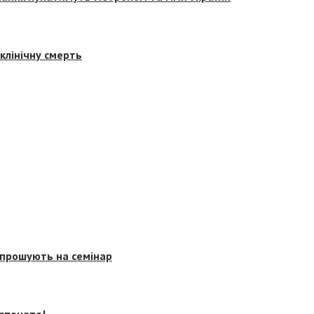
клінічну смерть
запрошують на семінар
озпочато!