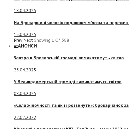
18.04.2025
На Броварщині чоловік подавився м’ясом та пережив 
15.04.2025
Prev
Next
Showing
1
Of
588
АНОНСИ
Завтра в Броварській громаді вимикатимуть світло
23.04.2025
У Великодимерській громаді вимикатимуть світло
08.04.2025
«Сила жіночності та як її розвинути»: броварчанок 
22.02.2022
Кіноклуб з психологом у КІП «ТепЛиця», сезон 2022 р