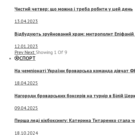
Чистий четвер: що можна і треба робити у цей день
13.04.2023
Відбудують зруйнований храм: митрополит Епіфаній 
12.01.2023
Prev
Next
Showing
1
Of
9
СПОРТ
На чемпіонаті України броварська команда дівчат ФК
18.04.2025
Нагороди броварських боксерів на турнір в Білій Церк
09.04.2025
Перша леді кікбоксингу: Катерина Титаренко стала ч
18.10.2024