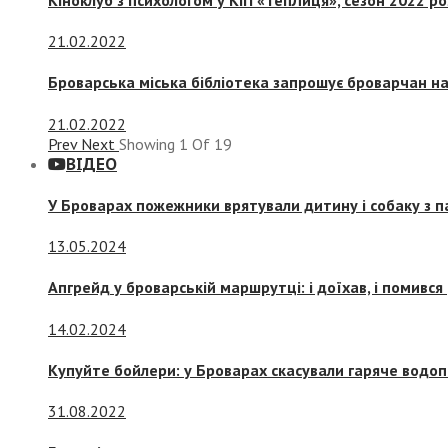
21.02.2022
Броварська міська бібліотека запрошує броварчан 
21.02.2022
Prev
Next
Showing
1
Of
19
ВІДЕО
У Броварах пожежники врятували дитину і собаку з 
13.05.2024
Апгрейд у броварській маршрутці: і доїхав, і помився
14.02.2024
Купуйте бойлери: у Броварах скасували гаряче водоп
31.08.2022