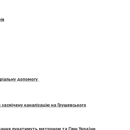
ів
еріальну допомогу
засмічену каналізацію на Грушевського
вчання лунатимуть метроном та Гімн України