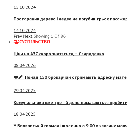
15.10.2024
Протаранив дерево і ледве не погубив трьох пасажир
14.10.2024
Prev
Next
Showing
1
Of
86
СУСПIЛЬСТВО
Ціни на АЗС скоро знизяться, –
Свириденко
08.04.2026
❤️‍🩹 Понад 150 броварчан отримають адресну мат
29.04.2025
Комунальники вже третій день намагаються пробити 
18.04.2025
У Броварській громаді щоденно о 9:00 у хвилину мо